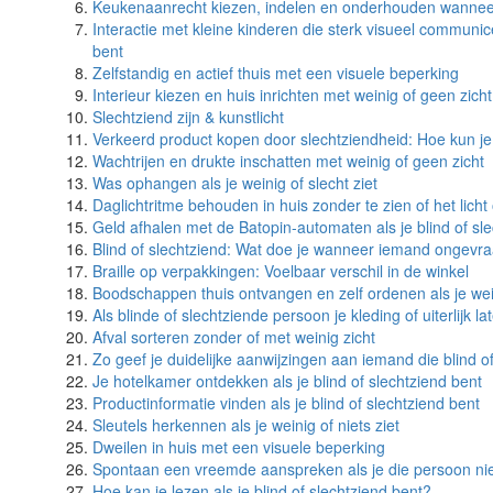
Keukenaanrecht kiezen, indelen en onderhouden wanneer 
Interactie met kleine kinderen die sterk visueel communic
bent
Zelfstandig en actief thuis met een visuele beperking
Interieur kiezen en huis inrichten met weinig of geen zicht
Slechtziend zijn & kunstlicht
Verkeerd product kopen door slechtziendheid: Hoe kun je
Wachtrijen en drukte inschatten met weinig of geen zicht
Was ophangen als je weinig of slecht ziet
Daglichtritme behouden in huis zonder te zien of het licht 
Geld afhalen met de Batopin-automaten als je blind of sl
Blind of slechtziend: Wat doe je wanneer iemand ongevraa
Braille op verpakkingen: Voelbaar verschil in de winkel
Boodschappen thuis ontvangen en zelf ordenen als je wein
Als blinde of slechtziende persoon je kleding of uiterlijk 
Afval sorteren zonder of met weinig zicht
Zo geef je duidelijke aanwijzingen aan iemand die blind of
Je hotelkamer ontdekken als je blind of slechtziend bent
Productinformatie vinden als je blind of slechtziend bent
Sleutels herkennen als je weinig of niets ziet
Dweilen in huis met een visuele beperking
Spontaan een vreemde aanspreken als je die persoon niet 
Hoe kan je lezen als je blind of slechtziend bent?