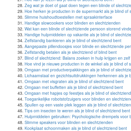
Zeg wat je doet of gaat doen tegen een blinde of slechtz
Hoe herken je producten in de supermarkt als je blind of 
Slimme huishoudtoestellen met spraakinterface
Handige slowcookers voor blinden en slechtzienden
Wat kan een blinde of slechtziende persoon storend vinde
Handige hulpmiddelen op vakantie als je blind of slechtzi
Zelfstandig bankieren als je blind of slechtziend bent
Aangepaste pillendoosjes voor blinde en slechtziende pe
Zelfstandig betalen als je slechtziend of blind bent
Blind of slechtziend: Balans zoeken in hulp krijgen en ze
Hoe vind je nieuwe producten in de winkel als je blind of 
Omgaan met productverpakkingen als je blind of slechtzi
Lichaamstaal en gezichtsuitdrukkingen herkennen als je b
Omgaan met visgraten als je blind of slechtziend bent
Omgaan met buffetten als je blind of slechtziend bent
Omgaan met hapjes op feestjes als je blind of slechtzien
Toegankelijke robotstofzuigers voor blinden en slechtzie
Spullen op een vaste plek leggen als je blind of slechtzie
Tips om insecten te weren als je blind of slechtziend bent
Hulpmiddelen gebruiken: Psychologische drempels voor b
Slimme speakers voor blinden en slechtzienden
Kookplaat schoonmaken als je blind of slechtziend bent