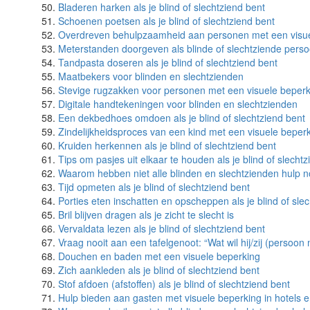
Bladeren harken als je blind of slechtziend bent
Schoenen poetsen als je blind of slechtziend bent
Overdreven behulpzaamheid aan personen met een visue
Meterstanden doorgeven als blinde of slechtziende pers
Tandpasta doseren als je blind of slechtziend bent
Maatbekers voor blinden en slechtzienden
Stevige rugzakken voor personen met een visuele beperk
Digitale handtekeningen voor blinden en slechtzienden
Een dekbedhoes omdoen als je blind of slechtziend bent
Zindelijkheidsproces van een kind met een visuele beper
Kruiden herkennen als je blind of slechtziend bent
Tips om pasjes uit elkaar te houden als je blind of slecht
Waarom hebben niet alle blinden en slechtzienden hulp n
Tijd opmeten als je blind of slechtziend bent
Porties eten inschatten en opscheppen als je blind of sle
Bril blijven dragen als je zicht te slecht is
Vervaldata lezen als je blind of slechtziend bent
Vraag nooit aan een tafelgenoot: “Wat wil hij/zij (persoon
Douchen en baden met een visuele beperking
Zich aankleden als je blind of slechtziend bent
Stof afdoen (afstoffen) als je blind of slechtziend bent
Hulp bieden aan gasten met visuele beperking in hotels e