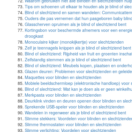
Waarom gebruiken niet alle blinden en slechtzienden hu
Tips om schoenen uit elkaar te houden als je blind of sle
Blind of slechtziend en samen wandelen: Communicatiem
Ouders die pas vernemen dat hun pasgeboren baby blind 
Glasscherven opruimen als je blind of slechtziend bent
Kortingsbon voor beschermde afnemers voor een energiez
droogkast
Monoculaire kijker (monokijkertje) voor slechtzienden
Zelf je teennagels knippen als je blind of slechtziend bent
Blind of slechtziend: Rijpheid van fruit en groenten inscha
Zelfstandig stemmen als je blind of slechtziend bent
Blind of slechtziend: Meubels kopen, plaatsen en onder
Glazen deuren: Problemen voor slechtzienden en geleid
Maquettes voor blinden en slechtzienden
Mobiele beeldschermloep (elektronische handloep) voor 
Blind of slechtziend: Wat kan je doen als er geen winkelh
Merkpasta voor blinden en slechtzienden
Deurklink vinden en deuren openen door blinden en slec
Sprekende USB-speler voor blinden en slechtzienden
Wandelen in regenweer als je blind of slechtziend bent
Slimme stekkers: Voordelen voor blinden en slechtziende
Slimme thermostaten voor blinden en slechtzienden
Slimme verlichting: Voordelen voor slechtzienden