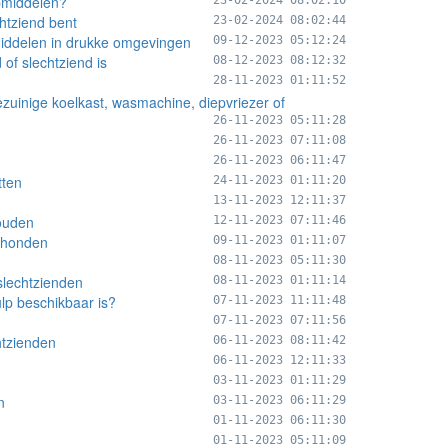
lpmiddelen?
23-02-2024 08:02:10
chtziend bent
23-02-2024 08:02:44
iddelen in drukke omgevingen
09-12-2023 05:12:24
of slechtziend is
08-12-2023 08:12:32
28-11-2023 01:11:52
uinige koelkast, wasmachine, diepvriezer of
26-11-2023 05:11:28
26-11-2023 07:11:08
26-11-2023 06:11:47
tten
24-11-2023 01:11:20
13-11-2023 12:11:37
houden
12-11-2023 07:11:46
ehonden
09-11-2023 01:11:07
08-11-2023 05:11:30
slechtzienden
08-11-2023 01:11:14
ulp beschikbaar is?
07-11-2023 11:11:48
07-11-2023 07:11:56
htzienden
06-11-2023 08:11:42
06-11-2023 12:11:33
03-11-2023 01:11:29
n
03-11-2023 06:11:29
01-11-2023 06:11:30
01-11-2023 05:11:09