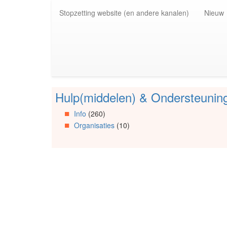
Spring
Stopzetting website (en andere kanalen)
Nieuw
naar
de
inhoud
(Accesskey
1)
Spring
naar
de
Hulp(middelen) & Ondersteunin
primaire
Spring
zijbalk
naar
Info
(260)
(Accesskey
Artikels
Organisaties
(10)
2)
Spring
naar
Info
Spring
naar
Organisaties
Spring
naar
Social
media