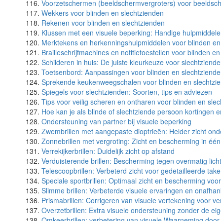
Voorzetschermen (beeldschermvergroters) voor beeldsc
Wekkers voor blinden en slechtzienden
Rekenen voor blinden en slechtzienden
Klussen met een visuele beperking: Handige hulpmiddel
Merktekens en herkenningshulpmiddelen voor blinden en
Brailleschrijfmachines en notitietoestellen voor blinden e
Schilderen in huis: De juiste kleurkeuze voor slechtziend
Toetsenbord: Aanpassingen voor blinden en slechtziend
Sprekende keukenweegschalen voor blinden en slechtzi
Spiegels voor slechtzienden: Soorten, tips en adviezen
Tips voor veilig scheren en ontharen voor blinden en sle
Hoe kan je als blinde of slechtziende persoon kortingen
Ondersteuning van partner bij visuele beperking
Zwembrillen met aangepaste dioptrieën: Helder zicht ond
Zonnebrillen met vergroting: Zicht en bescherming in één
Verrekijkerbrillen: Duidelijk zicht op afstand
Verduisterende brillen: Bescherming tegen overmatig lich
Telescoopbrillen: Verbeterd zicht voor gedetailleerde tak
Speciale sportbrillen: Optimaal zicht en bescherming voor
Slimme brillen: Verbeterde visuele ervaringen en onafhank
Prismabrillen: Corrigeren van visuele vertekening voor ve
Overzetbrillen: Extra visuele ondersteuning zonder de eige
Omkeerbrillen: verbetering van visuele Waarneming doo