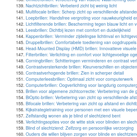
Nachtzichtbrillen: Verbeterd zicht bij weinig licht
Multifocale brillen: Scherp zicht op verschillende afstande
Loepbrillen: Handsfree vergroting voor nauwkeurigheid en
Lichtfilterende brillen: Bescherming tegen blauw licht en 
Leesbrillen: Dichtbij lezen met comfort en duidelijkheid
Kappenbrillen: Verminder zijdelingse lichtinval en lichtgev
Druppelbrillen: Comfortabele toediening van oogdruppels
Head-Mounted Display (HMD) brillen: Innovatieve visuele
Filterbrillen: Verlichting en comfort voor lichtgevoelige og
Corningbrillen: Schitteringen verminderen en contrast ve
Contrastversterkende brillen: Kleurverschillen en object
Contrastverhogende brillen: Zien in scherper detail
Computerleesbrillen: Optimaal zicht voor computerwerk
Computerbrillen: Oogverlichting voor langdurig computer
Brillen voor algemene zichtcorrectie: Verbetering van de 
BiOptic-brillen: Verbetering van zicht op verschillende af
Bifocale brillen: Verbetering van zicht op afstand en dichtb
Kijkstrategietraining voor personen met een visuele bepe
Zelfstandig wonen als je blind of slechtziend bent
Verlichtingsopties voor de witte stok voor blinden en slec
Blind of slechtziend: Zelfzorg en persoonlijke verzorging
Ouders die willen blijven zorgen voor blinde en slechtzi