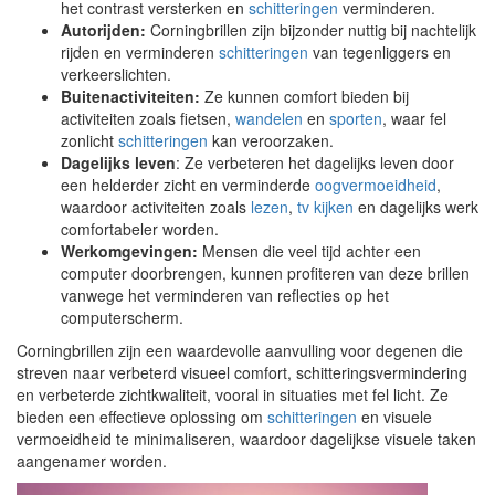
het contrast versterken en
schitteringen
verminderen.
Autorijden:
Corningbrillen zijn bijzonder nuttig bij nachtelijk
rijden en verminderen
schitteringen
van tegenliggers en
verkeerslichten.
Buitenactiviteiten:
Ze kunnen comfort bieden bij
activiteiten zoals fietsen,
wandelen
en
sporten
, waar fel
zonlicht
schitteringen
kan veroorzaken.
Dagelijks leven
: Ze verbeteren het dagelijks leven door
een helderder zicht en verminderde
oogvermoeidheid
,
waardoor activiteiten zoals
lezen
,
tv kijken
en dagelijks werk
comfortabeler worden.
Werkomgevingen:
Mensen die veel tijd achter een
computer doorbrengen, kunnen profiteren van deze brillen
vanwege het verminderen van reflecties op het
computerscherm.
Corningbrillen zijn een waardevolle aanvulling voor degenen die
streven naar verbeterd visueel comfort, schitteringsvermindering
en verbeterde zichtkwaliteit, vooral in situaties met fel licht. Ze
bieden een effectieve oplossing om
schitteringen
en visuele
vermoeidheid te minimaliseren, waardoor dagelijkse visuele taken
aangenamer worden.