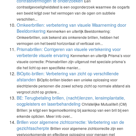
contrastvermogen te onderzoeken
Een
contrastgevoeligheidstest is een oogonderzoek waarmee de oogarts
een beeld krijgt over het vermogen van de ogen om subtiele
verschillen...
Omkeerbrillen: verbetering van visuele Waarneming door
Beeldomkering
Kenmerken en uiterlijk Beeldomkering:
Omkeerbrillen, ook bekend als omkerende brillen, hebben het
vermogen om het beeld horizontaal of verticaal om...
Prismabrillen: Corrigeren van visuele vertekening voor
verbeterde visuele ervaring
Kenmerken en uiterlijk Prisma’s voor
visuele correctie: Prismabrillen zijn uitgerust met speciale prisma’s
die het licht op een specifieke manier...
BiOptic-brillen: Verbetering van zicht op verschillende
afstanden
BiOptic-brillen bieden een unieke oplossing voor
slechtziende personen die zowel scherp zicht op normale afstand als
vergroot zicht op grotere...
BE: Terugbetaling brillen, (nacht)lenzen, lensimplantatie,
oogpleisters en laserbehandeling
Christelijke Mutualiteit (CM)
Brillen: je krijgt een tegemoetkoming bij aankoop van een bril bij een
erkende opticien. Meer info over...
Brillen voor algemene zichtcorrectie: Verbetering van de
gezichtsscherpte
Brillen voor algemene zichtcorrectie zijn een
veelvoorkomende en effectieve oplossing voor mensen met