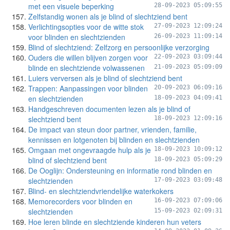
met een visuele beperking
28-09-2023 05:09:55
Zelfstandig wonen als je blind of slechtziend bent
Verlichtingsopties voor de witte stok
27-09-2023 12:09:24
voor blinden en slechtzienden
26-09-2023 11:09:14
Blind of slechtziend: Zelfzorg en persoonlijke verzorging
Ouders die willen blijven zorgen voor
22-09-2023 03:09:44
blinde en slechtziende volwassenen
21-09-2023 05:09:09
Luiers verversen als je blind of slechtziend bent
Trappen: Aanpassingen voor blinden
20-09-2023 06:09:16
en slechtzienden
18-09-2023 04:09:41
Handgeschreven documenten lezen als je blind of
slechtziend bent
18-09-2023 12:09:16
De impact van steun door partner, vrienden, familie,
kennissen en lotgenoten bij blinden en slechtzienden
Omgaan met ongevraagde hulp als je
18-09-2023 10:09:12
blind of slechtziend bent
18-09-2023 05:09:29
De Ooglijn: Ondersteuning en informatie rond blinden en
slechtzienden
17-09-2023 03:09:48
Blind- en slechtziendvriendelijke waterkokers
Memorecorders voor blinden en
16-09-2023 07:09:06
slechtzienden
15-09-2023 02:09:31
Hoe leren blinde en slechtziende kinderen hun veters