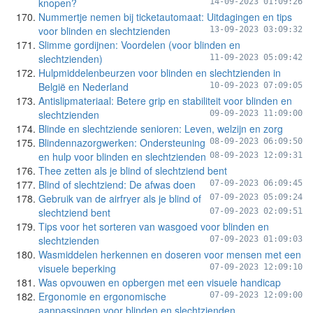
knopen?
14-09-2023 01:09:26
Nummertje nemen bij ticketautomaat: Uitdagingen en tips
voor blinden en slechtzienden
13-09-2023 03:09:32
Slimme gordijnen: Voordelen (voor blinden en
slechtzienden)
11-09-2023 05:09:42
Hulpmiddelenbeurzen voor blinden en slechtzienden in
België en Nederland
10-09-2023 07:09:05
Antislipmateriaal: Betere grip en stabiliteit voor blinden en
slechtzienden
09-09-2023 11:09:00
Blinde en slechtziende senioren: Leven, welzijn en zorg
Blindennazorgwerken: Ondersteuning
08-09-2023 06:09:50
en hulp voor blinden en slechtzienden
08-09-2023 12:09:31
Thee zetten als je blind of slechtziend bent
Blind of slechtziend: De afwas doen
07-09-2023 06:09:45
Gebruik van de airfryer als je blind of
07-09-2023 05:09:24
slechtziend bent
07-09-2023 02:09:51
Tips voor het sorteren van wasgoed voor blinden en
slechtzienden
07-09-2023 01:09:03
Wasmiddelen herkennen en doseren voor mensen met een
visuele beperking
07-09-2023 12:09:10
Was opvouwen en opbergen met een visuele handicap
Ergonomie en ergonomische
07-09-2023 12:09:00
aanpassingen voor blinden en slechtzienden