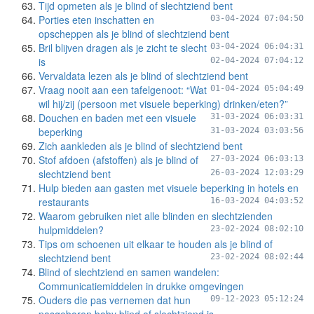
Tijd opmeten als je blind of slechtziend bent
Porties eten inschatten en
03-04-2024 07:04:50
opscheppen als je blind of slechtziend bent
Bril blijven dragen als je zicht te slecht
03-04-2024 06:04:31
is
02-04-2024 07:04:12
Vervaldata lezen als je blind of slechtziend bent
Vraag nooit aan een tafelgenoot: “Wat
01-04-2024 05:04:49
wil hij/zij (persoon met visuele beperking) drinken/eten?”
Douchen en baden met een visuele
31-03-2024 06:03:31
beperking
31-03-2024 03:03:56
Zich aankleden als je blind of slechtziend bent
Stof afdoen (afstoffen) als je blind of
27-03-2024 06:03:13
slechtziend bent
26-03-2024 12:03:29
Hulp bieden aan gasten met visuele beperking in hotels en
restaurants
16-03-2024 04:03:52
Waarom gebruiken niet alle blinden en slechtzienden
hulpmiddelen?
23-02-2024 08:02:10
Tips om schoenen uit elkaar te houden als je blind of
slechtziend bent
23-02-2024 08:02:44
Blind of slechtziend en samen wandelen:
Communicatiemiddelen in drukke omgevingen
Ouders die pas vernemen dat hun
09-12-2023 05:12:24