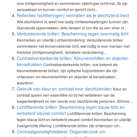
voor lichtgevoeligheid en verminderen zijdelingse lichtinval. Ze zijn
aanpasbaar en kunnen comfort en gericht zicht...
Reflecties (schitteringen) vermijden als je slechtziend bent
Wie slechtziend is, weet hoe lastig lichtweerkaatsingen kunnen zijn.
Glanzende oppervlakken, felle lampen of zon die op een vloer of...
Verduisterende brillen: Bescherming tegen overmatig licht
Kenmerken en uiterlijk Lichtvermindering: Verduisterende brillen
verminderen het binnenvallende licht, wat nuttig is voor mensen met
fotofobie (lichtgevoeligheid). Variabele verduistering:...
Contrastversterkende brillen: Kleurverschillen en objecten
benadrukken
Contrastversterkende brillen, ook bekend als
kleurverbeterende brillen, zijn optische hulpmiddelen die zijn
ontworpen om kleurverschillen en objecten te benadrukken,
waardoor...
Gebruik van kleur en contrast voor slechtzienden
Kleur en
contrast spelen een essentiële rol bij het verbeteren van de
toegankelijkheid en dan vooral voor slechtziende personen. Slimme...
Lichtfilterende brillen: Bescherming tegen blauw licht en
verbeterd visueel comfort
Lichtfilterende brillen: Bescherming
tegen blauw licht en verbeterd visueel comfort Kenmerken en uiterlijk
Doelgerichte filtering: Lichtfilterende brillen zijn ontworpen om...
Contrastgevoeligheidstest: Oogonderzoek om