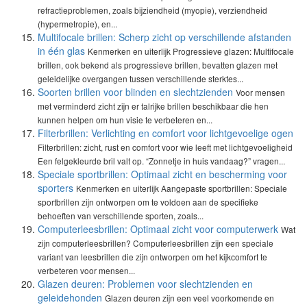
refractieproblemen, zoals bijziendheid (myopie), verziendheid
(hypermetropie), en...
Multifocale brillen: Scherp zicht op verschillende afstanden
in één glas
Kenmerken en uiterlijk Progressieve glazen: Multifocale
brillen, ook bekend als progressieve brillen, bevatten glazen met
geleidelijke overgangen tussen verschillende sterktes...
Soorten brillen voor blinden en slechtzienden
Voor mensen
met verminderd zicht zijn er talrijke brillen beschikbaar die hen
kunnen helpen om hun visie te verbeteren en...
Filterbrillen: Verlichting en comfort voor lichtgevoelige ogen
Filterbrillen: zicht, rust en comfort voor wie leeft met lichtgevoeligheid
Een felgekleurde bril valt op. “Zonnetje in huis vandaag?” vragen...
Speciale sportbrillen: Optimaal zicht en bescherming voor
sporters
Kenmerken en uiterlijk Aangepaste sportbrillen: Speciale
sportbrillen zijn ontworpen om te voldoen aan de specifieke
behoeften van verschillende sporten, zoals...
Computerleesbrillen: Optimaal zicht voor computerwerk
Wat
zijn computerleesbrillen? Computerleesbrillen zijn een speciale
variant van leesbrillen die zijn ontworpen om het kijkcomfort te
verbeteren voor mensen...
Glazen deuren: Problemen voor slechtzienden en
geleidehonden
Glazen deuren zijn een veel voorkomende en