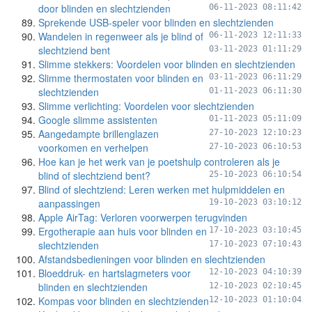
door blinden en slechtzienden
06-11-2023 08:11:42
Sprekende USB-speler voor blinden en slechtzienden
Wandelen in regenweer als je blind of
06-11-2023 12:11:33
slechtziend bent
03-11-2023 01:11:29
Slimme stekkers: Voordelen voor blinden en slechtzienden
Slimme thermostaten voor blinden en
03-11-2023 06:11:29
slechtzienden
01-11-2023 06:11:30
Slimme verlichting: Voordelen voor slechtzienden
Google slimme assistenten
01-11-2023 05:11:09
Aangedampte brillenglazen
27-10-2023 12:10:23
voorkomen en verhelpen
27-10-2023 06:10:53
Hoe kan je het werk van je poetshulp controleren als je
blind of slechtziend bent?
25-10-2023 06:10:54
Blind of slechtziend: Leren werken met hulpmiddelen en
aanpassingen
19-10-2023 03:10:12
Apple AirTag: Verloren voorwerpen terugvinden
Ergotherapie aan huis voor blinden en
17-10-2023 03:10:45
slechtzienden
17-10-2023 07:10:43
Afstandsbedieningen voor blinden en slechtzienden
Bloeddruk- en hartslagmeters voor
12-10-2023 04:10:39
blinden en slechtzienden
12-10-2023 02:10:45
Kompas voor blinden en slechtzienden
12-10-2023 01:10:04