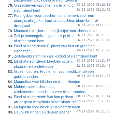
pasgeboren baby blind of slechtziend is
Glasscherven opruimen als je blind of
08-12-2023 08:12:32
slechtziend bent
28-11-2023 01:11:52
Kortingsbon voor beschermde afnemers voor een
energiezuinige koelkast, wasmachine, diepvriezer of
droogkast
26-11-2023 05:11:28
Monoculaire kijker (monokijkertje) voor slechtzienden
Zelf je teennagels knippen als je blind
26-11-2023 07:11:08
of slechtziend bent
26-11-2023 06:11:47
Blind of slechtziend: Rijpheid van fruit en groenten
inschatten
24-11-2023 01:11:20
Zelfstandig stemmen als je blind of slechtziend bent
Blind of slechtziend: Meubels kopen,
13-11-2023 12:11:37
plaatsen en onderhouden
12-11-2023 07:11:46
Glazen deuren: Problemen voor slechtzienden en
geleidehonden
09-11-2023 01:11:07
Maquettes voor blinden en slechtzienden
Mobiele beeldschermloep
08-11-2023 05:11:30
(elektronische handloep) voor slechtzienden
Blind of slechtziend: Wat kan je doen
08-11-2023 01:11:14
als er geen winkelhulp beschikbaar is?
07-11-2023 11:11:48
Merkpasta voor blinden en slechtzienden
Deurklink vinden en deuren openen
07-11-2023 07:11:56