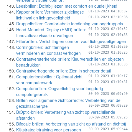
verbeterd visueel comfort
Leesbrillen: Dichtbij lezen met comfort en duidelijkheid
Kappenbrillen: Verminder zijdelingse
01-10-2023 04:10:37
lichtinval en lichtgevoeligheid
01-10-2023 02:10:36
Druppelbrillen: Comfortabele toediening van oogdruppels
Head-Mounted Display (HMD) brillen:
01-10-2023 02:10:52
Innovatieve visuele ervaringen
01-10-2023 02:10:53
Filterbrillen: Verlichting en comfort voor lichtgevoelige ogen
Corningbrillen: Schitteringen
01-10-2023 01:10:20
verminderen en contrast verhogen
01-10-2023 01:10:25
Contrastversterkende brillen: Kleurverschillen en objecten
benadrukken
01-10-2023 01:10:35
Contrastverhogende brillen: Zien in scherper detail
Computerleesbrillen: Optimaal zicht
01-10-2023 01:10:17
voor computerwerk
01-10-2023 01:10:31
Computerbrillen: Oogverlichting voor langdurig
computergebruik
30-09-2023 06:09:20
Brillen voor algemene zichtcorrectie: Verbetering van de
gezichtsscherpte
30-09-2023 06:09:29
BiOptic-brillen: Verbetering van zicht op verschillende
afstanden
30-09-2023 05:09:25
Bifocale brillen: Verbetering van zicht op afstand en dichtbij
Kijkstrategietraining voor personen
30-09-2023 05:09:44