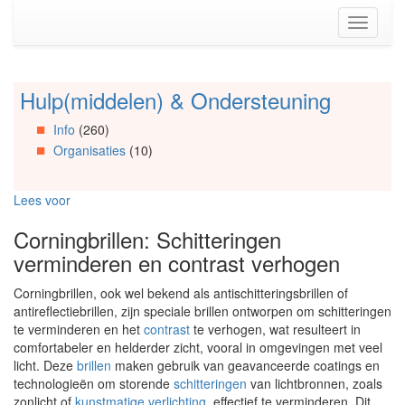
Spring
Toggle
naar
navigati
de
inhoud
(Accesskey
Hulp(middelen) & Ondersteuning
Spring
1)
naar
Spring
Info
(260)
Artikels
naar
Organisaties
(10)
Spring
de
naar
primaire
Info
zijbalk
Lees voor
Spring
(Accesskey
naar
2)
Corningbrillen: Schitteringen
Organisaties
verminderen en contrast verhogen
Spring
naar
Corningbrillen, ook wel bekend als antischitteringsbrillen of
Social
antireflectiebrillen, zijn speciale brillen ontworpen om schitteringen
media
te verminderen en het
contrast
te verhogen, wat resulteert in
comfortabeler en helderder zicht, vooral in omgevingen met veel
licht. Deze
brillen
maken gebruik van geavanceerde coatings en
technologieën om storende
schitteringen
van lichtbronnen, zoals
zonlicht of
kunstmatige verlichting
, effectief te verminderen. Dit