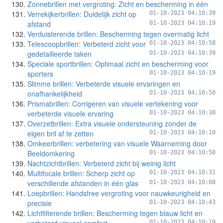
Zonnebrillen met vergroting: Zicht en bescherming in één
Verrekijkerbrillen: Duidelijk zicht op
01-10-2023 04:10:39
afstand
01-10-2023 04:10:19
Verduisterende brillen: Bescherming tegen overmatig licht
Telescoopbrillen: Verbeterd zicht voor
01-10-2023 04:10:58
gedetailleerde taken
01-10-2023 04:10:39
Speciale sportbrillen: Optimaal zicht en bescherming voor
sporters
01-10-2023 04:10:19
Slimme brillen: Verbeterde visuele ervaringen en
onafhankelijkheid
01-10-2023 04:10:50
Prismabrillen: Corrigeren van visuele vertekening voor
verbeterde visuele ervaring
01-10-2023 04:10:30
Overzetbrillen: Extra visuele ondersteuning zonder de
eigen bril af te zetten
01-10-2023 04:10:10
Omkeerbrillen: verbetering van visuele Waarneming door
Beeldomkering
01-10-2023 04:10:50
Nachtzichtbrillen: Verbeterd zicht bij weinig licht
Multifocale brillen: Scherp zicht op
01-10-2023 04:10:31
verschillende afstanden in één glas
01-10-2023 04:10:08
Loepbrillen: Handsfree vergroting voor nauwkeurigheid en
precisie
01-10-2023 04:10:43
Lichtfilterende brillen: Bescherming tegen blauw licht en
01-10-2023 04:10:19