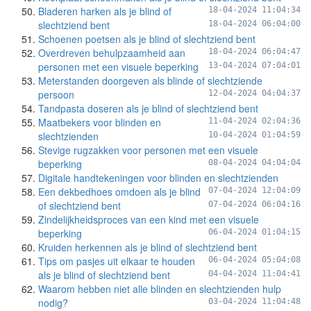
Bladeren harken als je blind of
18-04-2024 11:04:34
slechtziend bent
18-04-2024 06:04:00
Schoenen poetsen als je blind of slechtziend bent
Overdreven behulpzaamheid aan
18-04-2024 06:04:47
personen met een visuele beperking
13-04-2024 07:04:01
Meterstanden doorgeven als blinde of slechtziende
persoon
12-04-2024 04:04:37
Tandpasta doseren als je blind of slechtziend bent
Maatbekers voor blinden en
11-04-2024 02:04:36
slechtzienden
10-04-2024 01:04:59
Stevige rugzakken voor personen met een visuele
beperking
08-04-2024 04:04:04
Digitale handtekeningen voor blinden en slechtzienden
Een dekbedhoes omdoen als je blind
07-04-2024 12:04:09
of slechtziend bent
07-04-2024 06:04:16
Zindelijkheidsproces van een kind met een visuele
beperking
06-04-2024 01:04:15
Kruiden herkennen als je blind of slechtziend bent
Tips om pasjes uit elkaar te houden
06-04-2024 05:04:08
als je blind of slechtziend bent
04-04-2024 11:04:41
Waarom hebben niet alle blinden en slechtzienden hulp
nodig?
03-04-2024 11:04:48