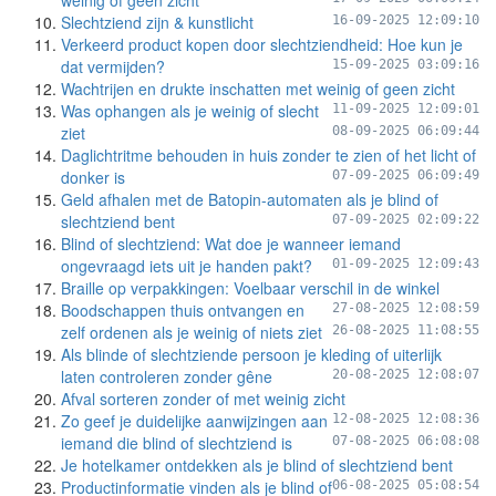
weinig of geen zicht
Slechtziend zijn & kunstlicht
16-09-2025 12:09:10
Verkeerd product kopen door slechtziendheid: Hoe kun je
dat vermijden?
15-09-2025 03:09:16
Wachtrijen en drukte inschatten met weinig of geen zicht
Was ophangen als je weinig of slecht
11-09-2025 12:09:01
ziet
08-09-2025 06:09:44
Daglichtritme behouden in huis zonder te zien of het licht of
donker is
07-09-2025 06:09:49
Geld afhalen met de Batopin-automaten als je blind of
slechtziend bent
07-09-2025 02:09:22
Blind of slechtziend: Wat doe je wanneer iemand
ongevraagd iets uit je handen pakt?
01-09-2025 12:09:43
Braille op verpakkingen: Voelbaar verschil in de winkel
Boodschappen thuis ontvangen en
27-08-2025 12:08:59
zelf ordenen als je weinig of niets ziet
26-08-2025 11:08:55
Als blinde of slechtziende persoon je kleding of uiterlijk
laten controleren zonder gêne
20-08-2025 12:08:07
Afval sorteren zonder of met weinig zicht
Zo geef je duidelijke aanwijzingen aan
12-08-2025 12:08:36
iemand die blind of slechtziend is
07-08-2025 06:08:08
Je hotelkamer ontdekken als je blind of slechtziend bent
Productinformatie vinden als je blind of
06-08-2025 05:08:54