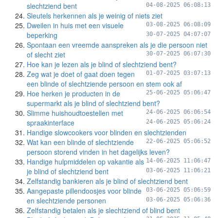
slechtziend bent
04-08-2025 06:08:13
Sleutels herkennen als je weinig of niets ziet
Dweilen in huis met een visuele
03-08-2025 06:08:09
beperking
30-07-2025 04:07:07
Spontaan een vreemde aanspreken als je die persoon niet
of slecht ziet
30-07-2025 06:07:30
Hoe kan je lezen als je blind of slechtziend bent?
Zeg wat je doet of gaat doen tegen
01-07-2025 03:07:13
een blinde of slechtziende persoon en stem ook af
Hoe herken je producten in de
25-06-2025 05:06:47
supermarkt als je blind of slechtziend bent?
Slimme huishoudtoestellen met
24-06-2025 06:06:54
spraakinterface
24-06-2025 05:06:24
Handige slowcookers voor blinden en slechtzienden
Wat kan een blinde of slechtziende
22-06-2025 05:06:52
persoon storend vinden in het dagelijks leven?
Handige hulpmiddelen op vakantie als
14-06-2025 11:06:47
je blind of slechtziend bent
03-06-2025 11:06:21
Zelfstandig bankieren als je blind of slechtziend bent
Aangepaste pillendoosjes voor blinde
03-06-2025 05:06:59
en slechtziende personen
03-06-2025 05:06:36
Zelfstandig betalen als je slechtziend of blind bent