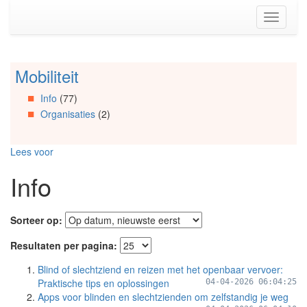
Spring
Toggle
naar
navigati
de
inhoud
(Accesskey
Mobiliteit
Spring
1)
naar
Spring
Info
(77)
Artikels
naar
Organisaties
(2)
Spring
de
naar
primaire
Info
zijbalk
Lees voor
Spring
(Accesskey
naar
2)
Info
Organisaties
Spring
naar
Sorteer op:
Social
media
Resultaten per pagina:
Blind of slechtziend en reizen met het openbaar vervoer:
Praktische tips en oplossingen
04-04-2026 06:04:25
Apps voor blinden en slechtzienden om zelfstandig je weg