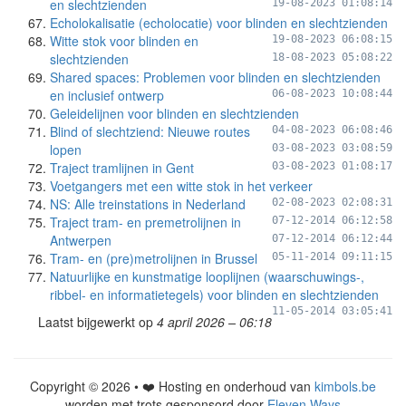
en slechtzienden
19-08-2023 01:08:14
Echolokalisatie (echolocatie) voor blinden en slechtzienden
Witte stok voor blinden en
19-08-2023 06:08:15
slechtzienden
18-08-2023 05:08:22
Shared spaces: Problemen voor blinden en slechtzienden
en inclusief ontwerp
06-08-2023 10:08:44
Geleidelijnen voor blinden en slechtzienden
Blind of slechtziend: Nieuwe routes
04-08-2023 06:08:46
lopen
03-08-2023 03:08:59
Traject tramlijnen in Gent
03-08-2023 01:08:17
Voetgangers met een witte stok in het verkeer
NS: Alle treinstations in Nederland
02-08-2023 02:08:31
Traject tram- en premetrolijnen in
07-12-2014 06:12:58
Antwerpen
07-12-2014 06:12:44
Tram- en (pre)metrolijnen in Brussel
05-11-2014 09:11:15
Natuurlijke en kunstmatige looplijnen (waarschuwings-,
ribbel- en informatietegels) voor blinden en slechtzienden
11-05-2014 03:05:41
Laatst bijgewerkt op
4 april 2026 – 06:18
Copyright © 2026 • ❤️ Hosting en onderhoud van
kimbols.be
worden met trots gesponsord door
Eleven Ways