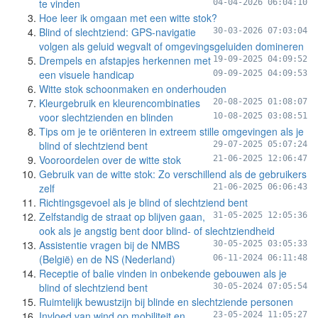
te vinden
04-04-2026 06:04:10
Hoe leer ik omgaan met een witte stok?
Blind of slechtziend: GPS-navigatie
30-03-2026 07:03:04
volgen als geluid wegvalt of omgevingsgeluiden domineren
Drempels en afstapjes herkennen met
19-09-2025 04:09:52
een visuele handicap
09-09-2025 04:09:53
Witte stok schoonmaken en onderhouden
Kleurgebruik en kleurencombinaties
20-08-2025 01:08:07
voor slechtzienden en blinden
10-08-2025 03:08:51
Tips om je te oriënteren in extreem stille omgevingen als je
blind of slechtziend bent
29-07-2025 05:07:24
Vooroordelen over de witte stok
21-06-2025 12:06:47
Gebruik van de witte stok: Zo verschillend als de gebruikers
zelf
21-06-2025 06:06:43
Richtingsgevoel als je blind of slechtziend bent
Zelfstandig de straat op blijven gaan,
31-05-2025 12:05:36
ook als je angstig bent door blind- of slechtziendheid
Assistentie vragen bij de NMBS
30-05-2025 03:05:33
(België) en de NS (Nederland)
06-11-2024 06:11:48
Receptie of balie vinden in onbekende gebouwen als je
blind of slechtziend bent
30-05-2024 07:05:54
Ruimtelijk bewustzijn bij blinde en slechtziende personen
Invloed van wind op mobiliteit en
23-05-2024 11:05:27