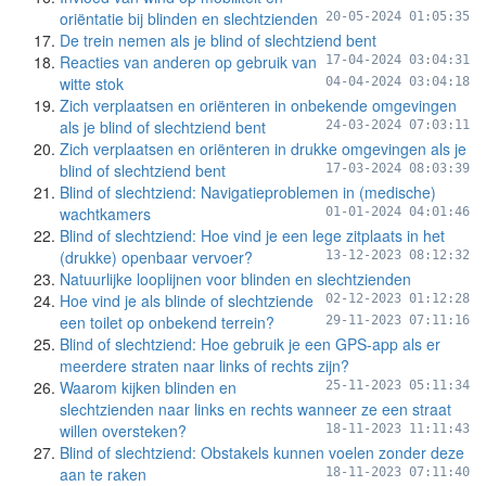
oriëntatie bij blinden en slechtzienden
20-05-2024 01:05:35
De trein nemen als je blind of slechtziend bent
Reacties van anderen op gebruik van
17-04-2024 03:04:31
witte stok
04-04-2024 03:04:18
Zich verplaatsen en oriënteren in onbekende omgevingen
als je blind of slechtziend bent
24-03-2024 07:03:11
Zich verplaatsen en oriënteren in drukke omgevingen als je
blind of slechtziend bent
17-03-2024 08:03:39
Blind of slechtziend: Navigatieproblemen in (medische)
wachtkamers
01-01-2024 04:01:46
Blind of slechtziend: Hoe vind je een lege zitplaats in het
(drukke) openbaar vervoer?
13-12-2023 08:12:32
Natuurlijke looplijnen voor blinden en slechtzienden
Hoe vind je als blinde of slechtziende
02-12-2023 01:12:28
een toilet op onbekend terrein?
29-11-2023 07:11:16
Blind of slechtziend: Hoe gebruik je een GPS-app als er
meerdere straten naar links of rechts zijn?
Waarom kijken blinden en
25-11-2023 05:11:34
slechtzienden naar links en rechts wanneer ze een straat
willen oversteken?
18-11-2023 11:11:43
Blind of slechtziend: Obstakels kunnen voelen zonder deze
aan te raken
18-11-2023 07:11:40