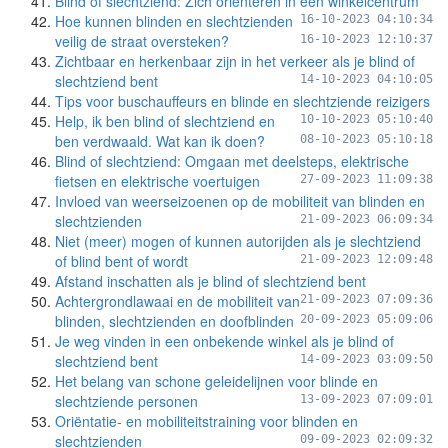
Blind of slechtziend: Zich oriënteren in een winkelcentrum
Hoe kunnen blinden en slechtzienden
16-10-2023 04:10:34
veilig de straat oversteken?
16-10-2023 12:10:37
Zichtbaar en herkenbaar zijn in het verkeer als je blind of
slechtziend bent
14-10-2023 04:10:05
Tips voor buschauffeurs en blinde en slechtziende reizigers
Help, ik ben blind of slechtziend en
10-10-2023 05:10:40
ben verdwaald. Wat kan ik doen?
08-10-2023 05:10:18
Blind of slechtziend: Omgaan met deelsteps, elektrische
fietsen en elektrische voertuigen
27-09-2023 11:09:38
Invloed van weerseizoenen op de mobiliteit van blinden en
slechtzienden
21-09-2023 06:09:34
Niet (meer) mogen of kunnen autorijden als je slechtziend
of blind bent of wordt
21-09-2023 12:09:48
Afstand inschatten als je blind of slechtziend bent
Achtergrondlawaai en de mobiliteit van
21-09-2023 07:09:36
blinden, slechtzienden en doofblinden
20-09-2023 05:09:06
Je weg vinden in een onbekende winkel als je blind of
slechtziend bent
14-09-2023 03:09:50
Het belang van schone geleidelijnen voor blinde en
slechtziende personen
13-09-2023 07:09:01
Oriëntatie- en mobiliteitstraining voor blinden en
slechtzienden
09-09-2023 02:09:32