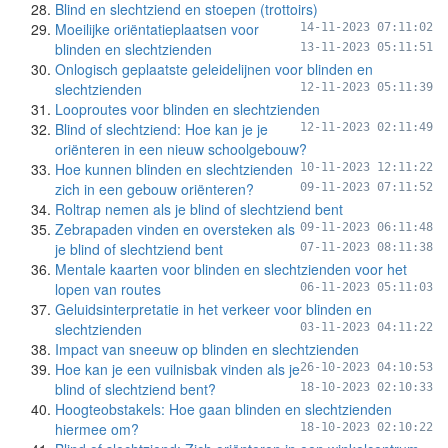
Blind en slechtziend en stoepen (trottoirs)
Moeilijke oriëntatieplaatsen voor
14-11-2023 07:11:02
blinden en slechtzienden
13-11-2023 05:11:51
Onlogisch geplaatste geleidelijnen voor blinden en
slechtzienden
12-11-2023 05:11:39
Looproutes voor blinden en slechtzienden
Blind of slechtziend: Hoe kan je je
12-11-2023 02:11:49
oriënteren in een nieuw schoolgebouw?
Hoe kunnen blinden en slechtzienden
10-11-2023 12:11:22
zich in een gebouw oriënteren?
09-11-2023 07:11:52
Roltrap nemen als je blind of slechtziend bent
Zebrapaden vinden en oversteken als
09-11-2023 06:11:48
je blind of slechtziend bent
07-11-2023 08:11:38
Mentale kaarten voor blinden en slechtzienden voor het
lopen van routes
06-11-2023 05:11:03
Geluidsinterpretatie in het verkeer voor blinden en
slechtzienden
03-11-2023 04:11:22
Impact van sneeuw op blinden en slechtzienden
Hoe kan je een vuilnisbak vinden als je
26-10-2023 04:10:53
blind of slechtziend bent?
18-10-2023 02:10:33
Hoogteobstakels: Hoe gaan blinden en slechtzienden
hiermee om?
18-10-2023 02:10:22