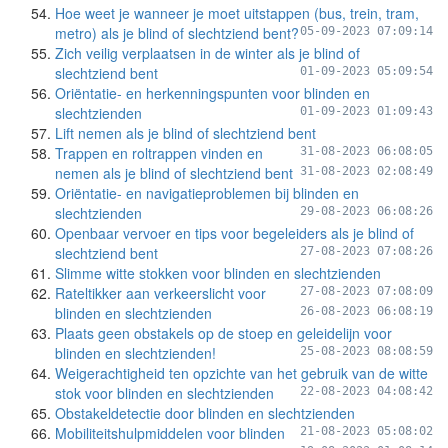
Hoe weet je wanneer je moet uitstappen (bus, trein, tram,
metro) als je blind of slechtziend bent?
05-09-2023 07:09:14
Zich veilig verplaatsen in de winter als je blind of
slechtziend bent
01-09-2023 05:09:54
Oriëntatie- en herkenningspunten voor blinden en
slechtzienden
01-09-2023 01:09:43
Lift nemen als je blind of slechtziend bent
Trappen en roltrappen vinden en
31-08-2023 06:08:05
nemen als je blind of slechtziend bent
31-08-2023 02:08:49
Oriëntatie- en navigatieproblemen bij blinden en
slechtzienden
29-08-2023 06:08:26
Openbaar vervoer en tips voor begeleiders als je blind of
slechtziend bent
27-08-2023 07:08:26
Slimme witte stokken voor blinden en slechtzienden
Rateltikker aan verkeerslicht voor
27-08-2023 07:08:09
blinden en slechtzienden
26-08-2023 06:08:19
Plaats geen obstakels op de stoep en geleidelijn voor
blinden en slechtzienden!
25-08-2023 08:08:59
Weigerachtigheid ten opzichte van het gebruik van de witte
stok voor blinden en slechtzienden
22-08-2023 04:08:42
Obstakeldetectie door blinden en slechtzienden
Mobiliteitshulpmiddelen voor blinden
21-08-2023 05:08:02