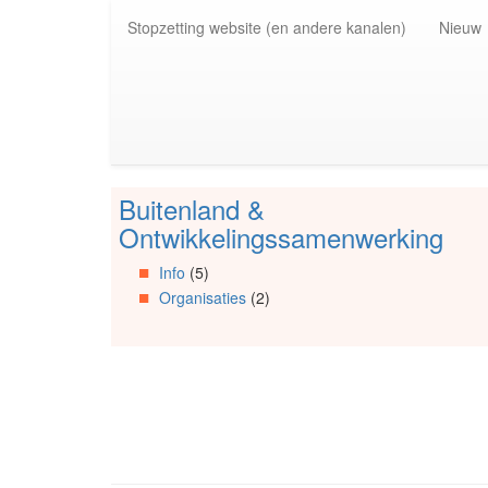
Spring
Stopzetting website (en andere kanalen)
Nieuw
naar
de
inhoud
(Accesskey
1)
Spring
naar
de
Buitenland &
primaire
Spring
zijbalk
naar
Ontwikkelingssamenwerking
(Accesskey
Artikels
2)
Spring
Info
(5)
naar
Organisaties
(2)
Info
Spring
naar
Organisaties
Spring
naar
Social
media