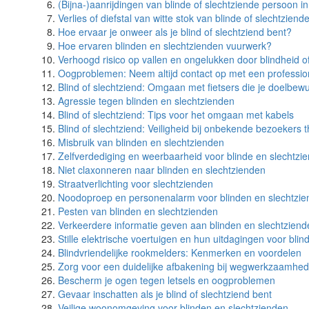
(Bijna-)aanrijdingen van blinde of slechtziende persoon in
Verlies of diefstal van witte stok van blinde of slechtzien
Hoe ervaar je onweer als je blind of slechtziend bent?
Hoe ervaren blinden en slechtzienden vuurwerk?
Verhoogd risico op vallen en ongelukken door blindheid o
Oogproblemen: Neem altijd contact op met een professio
Blind of slechtziend: Omgaan met fietsers die je doelbewu
Agressie tegen blinden en slechtzienden
Blind of slechtziend: Tips voor het omgaan met kabels
Blind of slechtziend: Veiligheid bij onbekende bezoekers t
Misbruik van blinden en slechtzienden
Zelfverdediging en weerbaarheid voor blinde en slechtzi
Niet claxonneren naar blinden en slechtzienden
Straatverlichting voor slechtzienden
Noodoproep en personenalarm voor blinden en slechtzi
Pesten van blinden en slechtzienden
Verkeerdere informatie geven aan blinden en slechtziend
Stille elektrische voertuigen en hun uitdagingen voor bli
Blindvriendelijke rookmelders: Kenmerken en voordelen
Zorg voor een duidelijke afbakening bij wegwerkzaamhed
Bescherm je ogen tegen letsels en oogproblemen
Gevaar inschatten als je blind of slechtziend bent
Veilige woonomgeving voor blinden en slechtzienden