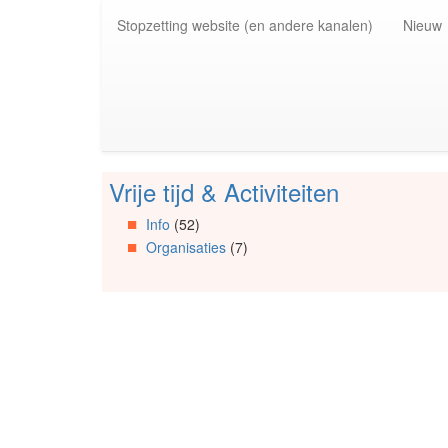
Spring
Stopzetting website (en andere kanalen)
Nieuw
naar
de
inhoud
(Accesskey
1)
Spring
naar
de
Vrije tijd & Activiteiten
primaire
Spring
zijbalk
naar
Info
(52)
(Accesskey
Artikels
Organisaties
(7)
2)
Spring
naar
Info
Spring
naar
Organisaties
Spring
naar
Social
media