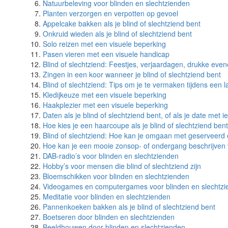
Natuurbeleving voor blinden en slechtzienden
Planten verzorgen en verpotten op gevoel
Appelcake bakken als je blind of slechtziend bent
Onkruid wieden als je blind of slechtziend bent
Solo reizen met een visuele beperking
Pasen vieren met een visuele handicap
Blind of slechtziend: Feestjes, verjaardagen, drukke ev
Zingen in een koor wanneer je blind of slechtziend bent
Blind of slechtziend: Tips om je te vermaken tijdens een l
Kledijkeuze met een visuele beperking
Haakplezier met een visuele beperking
Daten als je blind of slechtziend bent, of als je date met
Hoe kies je een haarcoupe als je blind of slechtziend ben
Blind of slechtziend: Hoe kan je omgaan met geserveerd 
Hoe kan je een mooie zonsop- of ondergang beschrijven 
DAB-radio’s voor blinden en slechtzienden
Hobby’s voor mensen die blind of slechtziend zijn
Bloemschikken voor blinden en slechtzienden
Videogames en computergames voor blinden en slechtzi
Meditatie voor blinden en slechtzienden
Pannenkoeken bakken als je blind of slechtziend bent
Boetseren door blinden en slechtzienden
Beeldhouwen door blinden en slechtzienden