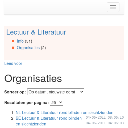
Spring
Toggle
naar
navigati
de
inhoud
(Accesskey
Lectuur & Literatuur
Spring
1)
naar
Spring
Info
(31)
Artikels
naar
Organisaties
(2)
Spring
de
naar
primaire
Info
zijbalk
Lees voor
Spring
(Accesskey
naar
2)
Organisaties
Organisaties
Spring
naar
Sorteer op:
Social
media
Resultaten per pagina:
NL Lectuur & Literatuur rond blinden en slechtzienden
BE Lectuur & Literatuur rond blinden
04-06-2011 08:06:10
en slechtzienden
04-06-2011 04:06:03