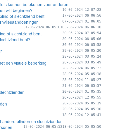
lf iets kunnen betekenen voor anderen
ren wilt beginnen?
16-07-2024 12:07:28
blind of slechtziend bent
17-06-2024 06:06:56
ornvliesaandoeningen
07-06-2024 01:06:05
31-05-2024 06:05:01
03-06-2024 06:06:10
ind of slechtziend bent
30-05-2024 07:05:54
slechtziend bent?
30-05-2024 06:05:06
30-05-2024 06:05:58
n?
29-05-2024 06:05:20
28-05-2024 03:05:24
 met een visuele beperking
28-05-2024 03:05:49
28-05-2024 06:05:22
28-05-2024 05:05:18
23-05-2024 11:05:27
21-05-2024 06:05:57
 slechtzienden
20-05-2024 01:05:35
20-05-2024 12:05:55
nden
20-05-2024 05:05:19
20-05-2024 05:05:10
18-05-2024 12:05:41
et andere blinden en slechtzienden
ersonen
17-05-2024 06:05:52
18-05-2024 05:05:50