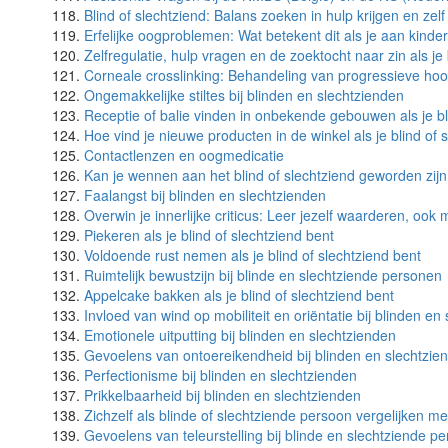
Blind of slechtziend: Balans zoeken in hulp krijgen en ze
Erfelijke oogproblemen: Wat betekent dit als je aan kinde
Zelfregulatie, hulp vragen en de zoektocht naar zin als je 
Corneale crosslinking: Behandeling van progressieve ho
Ongemakkelijke stiltes bij blinden en slechtzienden
Receptie of balie vinden in onbekende gebouwen als je bl
Hoe vind je nieuwe producten in de winkel als je blind of 
Contactlenzen en oogmedicatie
Kan je wennen aan het blind of slechtziend geworden zij
Faalangst bij blinden en slechtzienden
Overwin je innerlijke criticus: Leer jezelf waarderen, ook
Piekeren als je blind of slechtziend bent
Voldoende rust nemen als je blind of slechtziend bent
Ruimtelijk bewustzijn bij blinde en slechtziende personen
Appelcake bakken als je blind of slechtziend bent
Invloed van wind op mobiliteit en oriëntatie bij blinden en
Emotionele uitputting bij blinden en slechtzienden
Gevoelens van ontoereikendheid bij blinden en slechtzie
Perfectionisme bij blinden en slechtzienden
Prikkelbaarheid bij blinden en slechtzienden
Zichzelf als blinde of slechtziende persoon vergelijken m
Gevoelens van teleurstelling bij blinde en slechtziende p