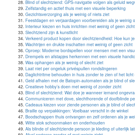
Blind of slechtziend: GPS-navigatie volgen als geluid we
Zelfstandig en actief thuis met een visuele beperking
Gezichtsverzorging als je weinig of niets ziet
Feestdagen en verjaardagen voorbereiden als je weinig of
Interieur kiezen en huis inrichten met weinig of geen zicht
Slechtziend zijn & kunstlicht
Verkeerd product kopen door slechtziendheid: Hoe kun je
Wachtrijen en drukte inschatten met weinig of geen zicht
Oproep: Moderne bordspellen voor mensen met een visu
Drempels en afstapjes herkennen met een visuele handi
Was ophangen als je weinig of slecht ziet
Laat niet per ongeluk privéspullen rondslingeren
Daglichtritme behouden in huis zonder te zien of het licht 
Geld afhalen met de Batopin-automaten als je blind of sl
Creatieve hobby’s doen met weinig of zonder zicht
Blind of slechtziend: Wat doe je wanneer iemand ongevraa
Communiceren met dove, slechthorende of doofblinde perso
Cadeaus kiezen voor ziende personen als je blind of slec
Braille op verpakkingen: Voelbaar verschil in de winkel
Boodschappen thuis ontvangen en zelf ordenen als je wein
Witte stok schoonmaken en onderhouden
Als blinde of slechtziende persoon je kleding of uiterlijk 
Afval sorteren zonder of met weinig zicht