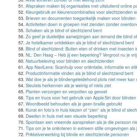
Afspraken maken bij organisaties met uitsluitend online por
Kleurgebruik en kleurencombinaties voor slechtzienden e
Brieven en documenten toegankelijk maken voor blinden 
Activiteiten doen in groepen met zienden zonder overdon
Schaken als je blind of slechtziend bent
Zo geef je duidelijke aanwijzingen aan iemand die blind of
Je hotelkamer ontdekken als je blind of slechtziend bent
Blind of slechtziend: Buiten eten of drinken met insecten 
NL: Den Haag – Heb jij een beperking? Vergroot nu je vrij
Natuurbeleving voor blinden en slechtzienden
App NaviLens: Scanhulp voor oriëntatie, informatie en eti
Productinformatie vinden als je blind of slechtziend bent
Wat doe je als je blindengeleidehond plots niet meer kan
Sleutels herkennen als je weinig of niets ziet
Planten verzorgen en verpotten op gevoel
Tips en trucs voor het gebruik van Apple Siri door blinde
Woordbeeld behouden als je geen braille gebruikt
Kunst en foto’s in huis kiezen of “zien” als je blind of slec
Dweilen in huis met een visuele beperking
Spontaan een vreemde aanspreken als je die persoon niet 
Tips om je te oriënteren in extreem stille omgevingen als j
Prikkelverwerking bij blinde en slechtziende personen