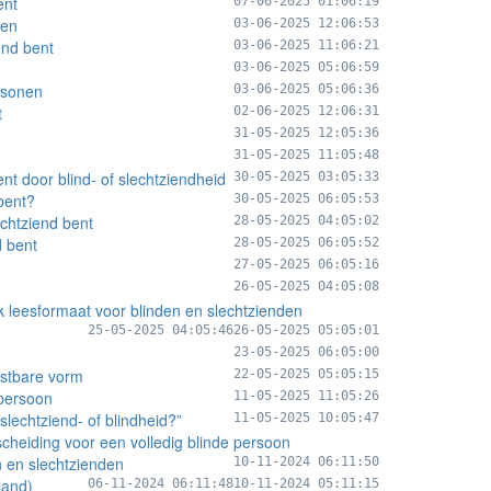
ent
07-06-2025 01:06:19
den
03-06-2025 12:06:53
end bent
03-06-2025 11:06:21
03-06-2025 05:06:59
rsonen
03-06-2025 05:06:36
t
02-06-2025 12:06:31
31-05-2025 12:05:36
31-05-2025 11:05:48
ent door blind- of slechtziendheid
30-05-2025 03:05:33
 bent?
30-05-2025 06:05:53
echtziend bent
28-05-2025 04:05:02
d bent
28-05-2025 06:05:52
27-05-2025 06:05:16
26-05-2025 04:05:08
 leesformaat voor blinden en slechtzienden
25-05-2025 04:05:46
26-05-2025 05:05:01
23-05-2025 06:05:00
astbare vorm
22-05-2025 05:05:15
 persoon
11-05-2025 11:05:26
lechtziend- of blindheid?”
11-05-2025 10:05:47
rscheiding voor een volledig blinde persoon
n en slechtzienden
10-11-2024 06:11:50
land)
06-11-2024 06:11:48
10-11-2024 05:11:15