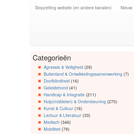
Spring
Stopzetting website (en andere kanalen)
Nieuw
naar
de
inhoud
(Accesskey
1)
Spring
naar
de
Categorieën
primaire
Spring
zijbalk
naar
Agressie & Veiligheid
(29)
(Accesskey
Artikels
Buitenland & Ontwikkelingssamenwerking
(7)
2)
Spring
naar
Doofblindheid
(16)
Info
Geleidehond
(41)
Spring
Handicap & Integratie
(211)
naar
Hulp(middelen) & Ondersteuning
(270)
Organisaties
Kunst & Cultuur
(16)
Spring
Lectuur & Literatuur
(33)
naar
Medisch
(346)
Social
media
Mobiliteit
(79)