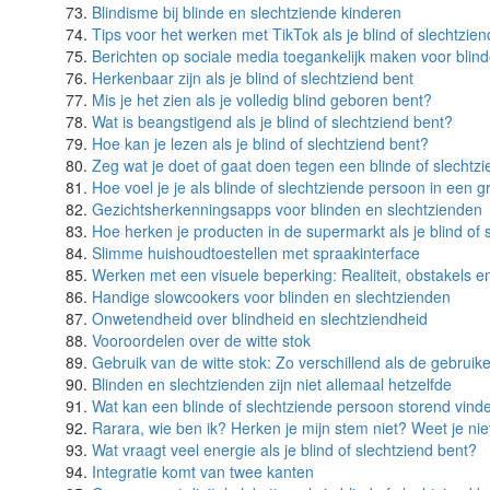
Blindisme bij blinde en slechtziende kinderen
Tips voor het werken met TikTok als je blind of slechtzien
Berichten op sociale media toegankelijk maken voor blin
Herkenbaar zijn als je blind of slechtziend bent
Mis je het zien als je volledig blind geboren bent?
Wat is beangstigend als je blind of slechtziend bent?
Hoe kan je lezen als je blind of slechtziend bent?
Zeg wat je doet of gaat doen tegen een blinde of slechtz
Hoe voel je je als blinde of slechtziende persoon in een g
Gezichtsherkenningsapps voor blinden en slechtzienden
Hoe herken je producten in de supermarkt als je blind of 
Slimme huishoudtoestellen met spraakinterface
Werken met een visuele beperking: Realiteit, obstakels 
Handige slowcookers voor blinden en slechtzienden
Onwetendheid over blindheid en slechtziendheid
Vooroordelen over de witte stok
Gebruik van de witte stok: Zo verschillend als de gebruike
Blinden en slechtzienden zijn niet allemaal hetzelfde
Wat kan een blinde of slechtziende persoon storend vinde
Rarara, wie ben ik? Herken je mijn stem niet? Weet je nie
Wat vraagt veel energie als je blind of slechtziend bent?
Integratie komt van twee kanten