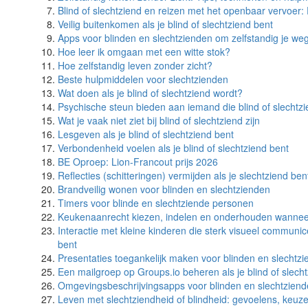
Blind of slechtziend en reizen met het openbaar vervoer: 
Veilig buitenkomen als je blind of slechtziend bent
Apps voor blinden en slechtzienden om zelfstandig je weg
Hoe leer ik omgaan met een witte stok?
Hoe zelfstandig leven zonder zicht?
Beste hulpmiddelen voor slechtzienden
Wat doen als je blind of slechtziend wordt?
Psychische steun bieden aan iemand die blind of slechtzi
Wat je vaak niet ziet bij blind of slechtziend zijn
Lesgeven als je blind of slechtziend bent
Verbondenheid voelen als je blind of slechtziend bent
BE Oproep: Lion-Francout prijs 2026
Reflecties (schitteringen) vermijden als je slechtziend ben
Brandveilig wonen voor blinden en slechtzienden
Timers voor blinde en slechtziende personen
Keukenaanrecht kiezen, indelen en onderhouden wanneer 
Interactie met kleine kinderen die sterk visueel communic
bent
Presentaties toegankelijk maken voor blinden en slechtz
Een mailgroep op Groups.io beheren als je blind of slech
Omgevingsbeschrijvingsapps voor blinden en slechtzien
Leven met slechtziendheid of blindheid: gevoelens, keuz