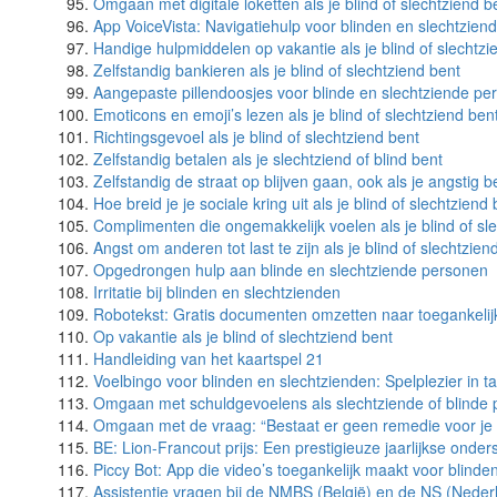
Omgaan met digitale loketten als je blind of slechtziend b
App VoiceVista: Navigatiehulp voor blinden en slechtzien
Handige hulpmiddelen op vakantie als je blind of slechtzi
Zelfstandig bankieren als je blind of slechtziend bent
Aangepaste pillendoosjes voor blinde en slechtziende pe
Emoticons en emoji’s lezen als je blind of slechtziend ben
Richtingsgevoel als je blind of slechtziend bent
Zelfstandig betalen als je slechtziend of blind bent
Zelfstandig de straat op blijven gaan, ook als je angstig b
Hoe breid je je sociale kring uit als je blind of slechtziend
Complimenten die ongemakkelijk voelen als je blind of sl
Angst om anderen tot last te zijn als je blind of slechtzien
Opgedrongen hulp aan blinde en slechtziende personen
Irritatie bij blinden en slechtzienden
Robotekst: Gratis documenten omzetten naar toegankelijk
Op vakantie als je blind of slechtziend bent
Handleiding van het kaartspel 21
Voelbingo voor blinden en slechtzienden: Spelplezier in t
Omgaan met schuldgevoelens als slechtziende of blinde
Omgaan met de vraag: “Bestaat er geen remedie voor je s
BE: Lion-Francout prijs: Een prestigieuze jaarlijkse onde
Piccy Bot: App die video’s toegankelijk maakt voor blinde
Assistentie vragen bij de NMBS (België) en de NS (Neder