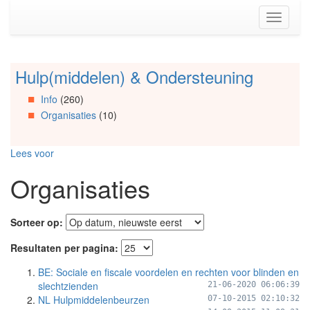
Spring
Toggle
naar
navigati
de
inhoud
(Accesskey
Hulp(middelen) & Ondersteuning
Spring
1)
naar
Spring
Info
(260)
Artikels
naar
Organisaties
(10)
Spring
de
naar
primaire
Info
zijbalk
Lees voor
Spring
(Accesskey
naar
2)
Organisaties
Organisaties
Spring
naar
Sorteer op:
Social
media
Resultaten per pagina:
BE: Sociale en fiscale voordelen en rechten voor blinden en
slechtzienden
21-06-2020 06:06:39
NL Hulpmiddelenbeurzen
07-10-2015 02:10:32