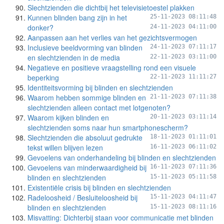
Slechtzienden die dichtbij het televisietoestel plakken
Kunnen blinden bang zijn in het
25-11-2023 08:11:48
donker?
24-11-2023 04:11:00
Aanpassen aan het verlies van het gezichtsvermogen
Inclusieve beeldvorming van blinden
24-11-2023 07:11:17
en slechtzienden in de media
22-11-2023 03:11:00
Negatieve en positieve vraagstelling rond een visuele
beperking
22-11-2023 11:11:27
Identiteitsvorming bij blinden en slechtzienden
Waarom hebben sommige blinden en
21-11-2023 07:11:38
slechtzienden alleen contact met lotgenoten?
Waarom kijken blinden en
20-11-2023 03:11:14
slechtzienden soms naar hun smartphonescherm?
Slechtzienden die absoluut gedrukte
18-11-2023 01:11:01
tekst willen blijven lezen
16-11-2023 06:11:02
Gevoelens van onderhandeling bij blinden en slechtzienden
Gevoelens van minderwaardigheid bij
16-11-2023 07:11:36
blinden en slechtzienden
15-11-2023 05:11:58
Existentiële crisis bij blinden en slechtzienden
Radeloosheid / Besluiteloosheid bij
15-11-2023 04:11:47
blinden en slechtzienden
15-11-2023 08:11:16
Misvatting: Dichterbij staan voor communicatie met blinden