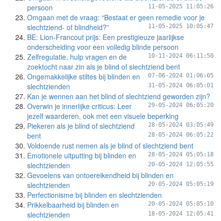
persoon
11-05-2025 11:05:26
Omgaan met de vraag: “Bestaat er geen remedie voor je
slechtziend- of blindheid?”
11-05-2025 10:05:47
BE: Lion-Francout prijs: Een prestigieuze jaarlijkse
onderscheiding voor een volledig blinde persoon
Zelfregulatie, hulp vragen en de
10-11-2024 06:11:50
zoektocht naar zin als je blind of slechtziend bent
Ongemakkelijke stiltes bij blinden en
07-06-2024 01:06:05
slechtzienden
31-05-2024 06:05:01
Kan je wennen aan het blind of slechtziend geworden zijn?
Overwin je innerlijke criticus: Leer
29-05-2024 06:05:20
jezelf waarderen, ook met een visuele beperking
Piekeren als je blind of slechtziend
28-05-2024 03:05:49
bent
28-05-2024 06:05:22
Voldoende rust nemen als je blind of slechtziend bent
Emotionele uitputting bij blinden en
28-05-2024 05:05:18
slechtzienden
20-05-2024 12:05:55
Gevoelens van ontoereikendheid bij blinden en
slechtzienden
20-05-2024 05:05:19
Perfectionisme bij blinden en slechtzienden
Prikkelbaarheid bij blinden en
20-05-2024 05:05:10
slechtzienden
18-05-2024 12:05:41