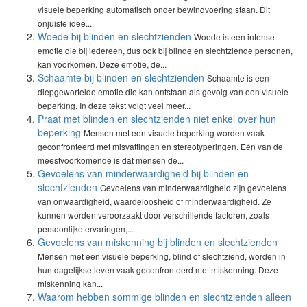
visuele beperking automatisch onder bewindvoering staan. Dit
onjuiste idee...
Woede bij blinden en slechtzienden
Woede is een intense
emotie die bij iedereen, dus ook bij blinde en slechtziende personen,
kan voorkomen. Deze emotie, de...
Schaamte bij blinden en slechtzienden
Schaamte is een
diepgewortelde emotie die kan ontstaan als gevolg van een visuele
beperking. In deze tekst volgt veel meer...
Praat met blinden en slechtzienden niet enkel over hun
beperking
Mensen met een visuele beperking worden vaak
geconfronteerd met misvattingen en stereotyperingen. Eén van de
meestvoorkomende is dat mensen de...
Gevoelens van minderwaardigheid bij blinden en
slechtzienden
Gevoelens van minderwaardigheid zijn gevoelens
van onwaardigheid, waardeloosheid of minderwaardigheid. Ze
kunnen worden veroorzaakt door verschillende factoren, zoals
persoonlijke ervaringen,...
Gevoelens van miskenning bij blinden en slechtzienden
Mensen met een visuele beperking, blind of slechtziend, worden in
hun dagelijkse leven vaak geconfronteerd met miskenning. Deze
miskenning kan...
Waarom hebben sommige blinden en slechtzienden alleen