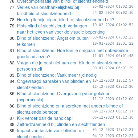
Overcompensatie van blind- of slechtziendheid
Verlies van onafhankelijkheid bij
25-02-2024 01:02:20
blindheid of slechtziendheid
24-02-2024 06:02:16
Hoe leg ik mijn eigen blind- of slechtziendheid uit?
Plots blind of slechtziend: Verlangen
19-02-2024 01:02:52
naar het leven van voor de visuele beperking
Blind of slechtziend: Angst om buiten
03-02-2024 07:02:23
te komen
18-01-2024 12:01:22
Blind of slechtziend: Hoe kan je omgaan met onbedoelde
goede adviezen?
11-01-2024 06:01:48
Vragen die je best niet aan een blinde of slechtziende
persoon stelt
09-01-2024 06:01:29
Blind of slechtziend: Vaak meer tijd nodig
Ongevraagd aanraken van blinden en
13-12-2023 12:12:57
slechtzienden
11-12-2023 03:12:36
Blind of slechtziend: Overgevoelig voor geluiden
(hyperacusis)
11-12-2023 01:12:00
Blind of slechtziend en afspreken met andere blinde of
slechtziende persoon
09-12-2023 06:12:37
Kijk verder dan de handicap!
06-12-2023 01:12:10
Zelfredzaamheid bij blinden en slechtzienden
Impact van tastzin voor blinden en
05-12-2023 12:12:21
slechtzienden
04-12-2023 07:12:23