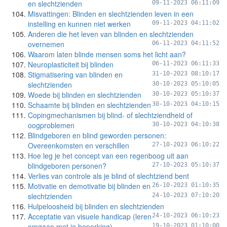
en slechtzienden
09-11-2023 06:11:09
Misvattingen: Blinden en slechtzienden leven in een
instelling en kunnen niet werken
09-11-2023 04:11:02
Anderen die het leven van blinden en slechtzienden
overnemen
06-11-2023 04:11:52
Waarom laten blinde mensen soms het licht aan?
Neuroplasticiteit bij blinden
06-11-2023 06:11:33
Stigmatisering van blinden en
31-10-2023 08:10:17
slechtzienden
30-10-2023 05:10:05
Woede bij blinden en slechtzienden
30-10-2023 05:10:37
Schaamte bij blinden en slechtzienden
30-10-2023 04:10:15
Copingmechanismen bij blind- of slechtziendheid of
oogproblemen
30-10-2023 04:10:38
Blindgeboren en blind geworden personen:
Overeenkomsten en verschillen
27-10-2023 06:10:22
Hoe leg je het concept van een regenboog uit aan
blindgeboren personen?
27-10-2023 05:10:37
Verlies van controle als je blind of slechtziend bent
Motivatie en demotivatie bij blinden en
26-10-2023 01:10:35
slechtzienden
24-10-2023 07:10:20
Hulpeloosheid bij blinden en slechtzienden
Acceptatie van visuele handicap (leren
24-10-2023 06:10:23
omgaan met je beperking)
19-10-2023 01:10:00