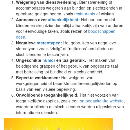
Weigering van dienstverlening:
Dienstverlening of
accommodaties weigeren aan blinden en slechtzienden in
openbare gelegenheden, zoals
restaurants
of winkels.
Aannames over
afhankelijkheid
:
Het aannemen dat
blinden en slechtzienden altijd afhankelijk zijn van anderen
voor eenvoudige taken, zoals reizen of
boodschappen
doen
.
Negatieve
stereotypen
:
Het gebruiken van negatieve
stereotypen zoals “zielig” of “nutteloos” om blinden en
slechtzienden te beschrijven.
Ongeschikte
humor
en taalgebruik:
Het maken van
beledigende grappen of het gebruik van ongepaste taal
met betrekking tot blindheid en slechtziendheid.
Beperkte werkkansen:
Het weigeren van
werkgelegenheid of beperkte carrièremogelijkheden op
basis van een visuele beperking.
Onvoldoende toegankelijkheid:
Het niet voorzien van
toegankelijkheidsopties, zoals een
ontoegankelijke website
,
waardoor blinden en slechtzienden worden uitgesloten van
informatie en diensten.