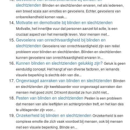
slechtzienden
Blinden en slechtzienden ervaren, net als iedereen,
een breed scala aan emoties en gevoelens. Echter, gevoelens van
ontoereikendheid komen vaak...
Motivatie en demotivatie bij blinden en slechtzienden
Motivatie, het innerlijke vuur dat personen aanzet tot actie, is een
cruciaal aspect van het menselijk leven. Voor mensen met...
Gevoelens van onrechtvaardigheid bij blinden en
slechtzienden
Gevoelens van onrechtvaardigheid zijn een reëel
probleem voor blinden en slechtzienden. Blinden en slechtzienden
kunnen gevoelens van onrechtvaardigheid ervaren in...
Kunnen blinden en slechtzienden gelukkig zijn?
Geluk is geen
eenduidig concept. Het hangt af van diverse factoren, en iemands
visuele beperking is slechts één van die...
Ongevraagd aanraken van blinden en slechtzienden
Blinden
en slechtzienden zijn kwetsbaarder voor ongevraagd aanraken dan
mensen met goed zicht. Dit komt doordat ze hun zicht niet...
Pesten van blinden en slechtzienden
Pesten is een probleem
dat mensen van alle leeftijden en achtergronden treft, en het kan des
te uitdagender zijn voor...
Onzekerheid bij blinden en slechtzienden
Onzekerheid is een
complexe emotie die zich vaak voordoet bij mensen, ook bij mensen
met een visuele beperking. Blinde en...