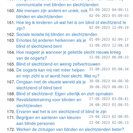
communicatie met blinden en slechtzienden
Alle mensen zijn anders en uniek, ook
03-09-2023 04:09:11
blinden en slechtzienden
02-09-2023 05:09:03
Hoe leg ik kinderen uit wat het is om blind of slechtziend te
zijn?
02-09-2023 12:09:19
Sociale isolatie bij blinden en slechtzienden
Emoties bij anderen herkennen als je
01-09-2023 02:09:17
blind of slechtziend bent
31-08-2023 12:08:18
Hoe reageer je wanneer je geliefde slecht nieuws kreeg
van de oogarts?
31-08-2023 06:08:33
Blind of slechtziend en weinig zelfvertrouwen
De oogarts kan mij niet meer helpen
31-08-2023 05:08:34
en mijn zicht is of wordt heel slecht. Wat nu?
Omgaan met de visuele wereld als je
30-08-2023 04:08:30
slechtziend of blind bent
30-08-2023 08:08:11
Blind of slechtziend: Eigen uiterlijk en zich opmaken
Revalidatietraining voor blinden en
27-08-2023 03:08:41
slechtzienden
26-08-2023 01:08:55
Ervaren wat het is om slechtziend of blind te zijn
Begrijpen en aanleren van kleuren
25-08-2023 02:08:05
aan blinde personen
22-08-2023 02:08:13
Werken de zintuigen van blinden en slechtzienden beter?