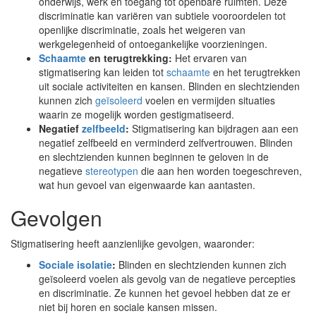
onderwijs, werk en toegang tot openbare ruimten. Deze
discriminatie kan variëren van subtiele vooroordelen tot
openlijke discriminatie, zoals het weigeren van
werkgelegenheid of ontoegankelijke voorzieningen.
Schaamte
en terugtrekking:
Het ervaren van
stigmatisering kan leiden tot
schaamte
en het terugtrekken
uit sociale activiteiten en kansen. Blinden en slechtzienden
kunnen zich
geïsoleerd
voelen en vermijden situaties
waarin ze mogelijk worden gestigmatiseerd.
Negatief
zelfbeeld
:
Stigmatisering kan bijdragen aan een
negatief zelfbeeld en verminderd zelfvertrouwen. Blinden
en slechtzienden kunnen beginnen te geloven in de
negatieve
stereotypen
die aan hen worden toegeschreven,
wat hun gevoel van eigenwaarde kan aantasten.
Gevolgen
Stigmatisering heeft aanzienlijke gevolgen, waaronder:
Sociale isolatie
:
Blinden en slechtzienden kunnen zich
geïsoleerd voelen als gevolg van de negatieve percepties
en discriminatie. Ze kunnen het gevoel hebben dat ze er
niet bij horen en sociale kansen missen.