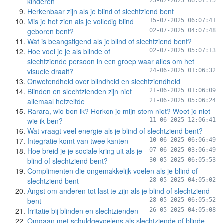
kinderen
25-07-2025 06:07:15
Herkenbaar zijn als je blind of slechtziend bent
Mis je het zien als je volledig blind
15-07-2025 06:07:41
geboren bent?
02-07-2025 04:07:48
Wat is beangstigend als je blind of slechtziend bent?
Hoe voel je je als blinde of
02-07-2025 05:07:13
slechtziende persoon in een groep waar alles om het
visuele draait?
24-06-2025 01:06:32
Onwetendheid over blindheid en slechtziendheid
Blinden en slechtzienden zijn niet
21-06-2025 01:06:09
allemaal hetzelfde
21-06-2025 05:06:24
Rarara, wie ben ik? Herken je mijn stem niet? Weet je niet
wie ik ben?
11-06-2025 12:06:41
Wat vraagt veel energie als je blind of slechtziend bent?
Integratie komt van twee kanten
10-06-2025 06:06:49
Hoe breid je je sociale kring uit als je
07-06-2025 03:06:49
blind of slechtziend bent?
30-05-2025 06:05:53
Complimenten die ongemakkelijk voelen als je blind of
slechtziend bent
28-05-2025 04:05:02
Angst om anderen tot last te zijn als je blind of slechtziend
bent
28-05-2025 06:05:52
Irritatie bij blinden en slechtzienden
26-05-2025 04:05:08
Omgaan met schuldgevoelens als slechtziende of blinde