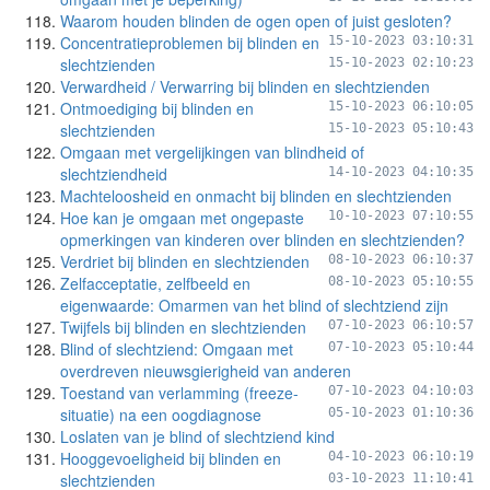
Waarom houden blinden de ogen open of juist gesloten?
Concentratieproblemen bij blinden en
15-10-2023 03:10:31
slechtzienden
15-10-2023 02:10:23
Verwardheid / Verwarring bij blinden en slechtzienden
Ontmoediging bij blinden en
15-10-2023 06:10:05
slechtzienden
15-10-2023 05:10:43
Omgaan met vergelijkingen van blindheid of
slechtziendheid
14-10-2023 04:10:35
Machteloosheid en onmacht bij blinden en slechtzienden
Hoe kan je omgaan met ongepaste
10-10-2023 07:10:55
opmerkingen van kinderen over blinden en slechtzienden?
Verdriet bij blinden en slechtzienden
08-10-2023 06:10:37
Zelfacceptatie, zelfbeeld en
08-10-2023 05:10:55
eigenwaarde: Omarmen van het blind of slechtziend zijn
Twijfels bij blinden en slechtzienden
07-10-2023 06:10:57
Blind of slechtziend: Omgaan met
07-10-2023 05:10:44
overdreven nieuwsgierigheid van anderen
Toestand van verlamming (freeze-
07-10-2023 04:10:03
situatie) na een oogdiagnose
05-10-2023 01:10:36
Loslaten van je blind of slechtziend kind
Hooggevoeligheid bij blinden en
04-10-2023 06:10:19
slechtzienden
03-10-2023 11:10:41