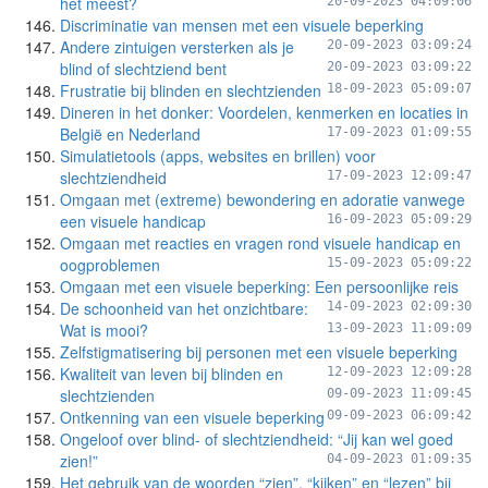
het meest?
20-09-2023 04:09:06
Discriminatie van mensen met een visuele beperking
Andere zintuigen versterken als je
20-09-2023 03:09:24
blind of slechtziend bent
20-09-2023 03:09:22
Frustratie bij blinden en slechtzienden
18-09-2023 05:09:07
Dineren in het donker: Voordelen, kenmerken en locaties in
België en Nederland
17-09-2023 01:09:55
Simulatietools (apps, websites en brillen) voor
slechtziendheid
17-09-2023 12:09:47
Omgaan met (extreme) bewondering en adoratie vanwege
een visuele handicap
16-09-2023 05:09:29
Omgaan met reacties en vragen rond visuele handicap en
oogproblemen
15-09-2023 05:09:22
Omgaan met een visuele beperking: Een persoonlijke reis
De schoonheid van het onzichtbare:
14-09-2023 02:09:30
Wat is mooi?
13-09-2023 11:09:09
Zelfstigmatisering bij personen met een visuele beperking
Kwaliteit van leven bij blinden en
12-09-2023 12:09:28
slechtzienden
09-09-2023 11:09:45
Ontkenning van een visuele beperking
09-09-2023 06:09:42
Ongeloof over blind- of slechtziendheid: “Jij kan wel goed
zien!”
04-09-2023 01:09:35
Het gebruik van de woorden “zien”, “kijken” en “lezen” bij