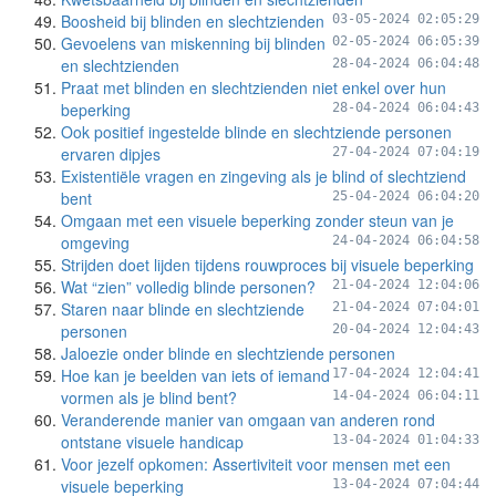
Boosheid bij blinden en slechtzienden
03-05-2024 02:05:29
Gevoelens van miskenning bij blinden
02-05-2024 06:05:39
en slechtzienden
28-04-2024 06:04:48
Praat met blinden en slechtzienden niet enkel over hun
beperking
28-04-2024 06:04:43
Ook positief ingestelde blinde en slechtziende personen
ervaren dipjes
27-04-2024 07:04:19
Existentiële vragen en zingeving als je blind of slechtziend
bent
25-04-2024 06:04:20
Omgaan met een visuele beperking zonder steun van je
omgeving
24-04-2024 06:04:58
Strijden doet lijden tijdens rouwproces bij visuele beperking
Wat “zien” volledig blinde personen?
21-04-2024 12:04:06
Staren naar blinde en slechtziende
21-04-2024 07:04:01
personen
20-04-2024 12:04:43
Jaloezie onder blinde en slechtziende personen
Hoe kan je beelden van iets of iemand
17-04-2024 12:04:41
vormen als je blind bent?
14-04-2024 06:04:11
Veranderende manier van omgaan van anderen rond
ontstane visuele handicap
13-04-2024 01:04:33
Voor jezelf opkomen: Assertiviteit voor mensen met een
visuele beperking
13-04-2024 07:04:44