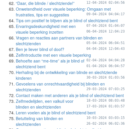
“Daar, die blinde / slechtziende!”
12-04-2024 02:04:56
Onwetendheid over visuele beperking: Omgaan met
frustraties, tips en suggesties
09-04-2024 04:04:17
Tips om positief te blijven als je blind of slechtziend bent
Ervaringsdeskundigheid met een
07-04-2024 01:04:07
visuele beperking inzetten
06-04-2024 12:04:23
Vragen en reacties aan partners van blinden en
slechtzienden
05-04-2024 06:04:51
Ben je liever blind of doof?
04-04-2024 12:04:43
Zelfintroductie met een visuele beperking
Behoefte aan “me-time” als je blind of
02-04-2024 04:04:28
slechtziend bent
01-04-2024 06:04:57
Herhaling bij de ontwikkeling van blinde en slechtziende
kinderen
30-03-2024 01:03:56
Gevoelens van onrechtvaardigheid bij blinden en
slechtzienden
29-03-2024 07:03:25
Contact maken met anderen als je blind of slechtziend bent
Zelfmedelijden, een valkuil voor
18-03-2024 08:03:48
blinden en slechtzienden
17-03-2024 01:03:57
Leren voelen als je blind of slechtziend bent
Betutteling van blinden en
10-03-2024 03:03:15
slechtzienden
26-02-2024 06:02:36