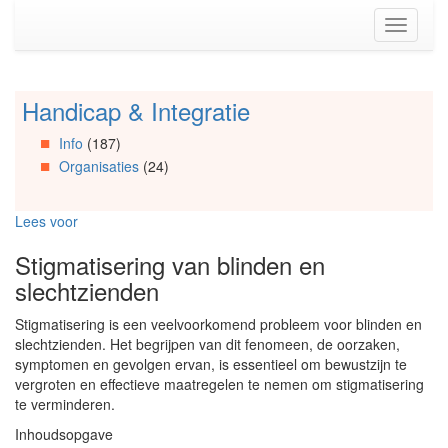
Spring
Toggle
naar
navigati
de
inhoud
(Accesskey
Handicap & Integratie
Spring
1)
naar
Spring
Info
(187)
Artikels
naar
Organisaties
(24)
Spring
de
naar
primaire
Info
zijbalk
Lees voor
Spring
(Accesskey
naar
2)
Stigmatisering van blinden en
Organisaties
slechtzienden
Spring
naar
Stigmatisering is een veelvoorkomend probleem voor blinden en
Social
slechtzienden. Het begrijpen van dit fenomeen, de oorzaken,
media
symptomen en gevolgen ervan, is essentieel om bewustzijn te
vergroten en effectieve maatregelen te nemen om stigmatisering
te verminderen.
Inhoudsopgave