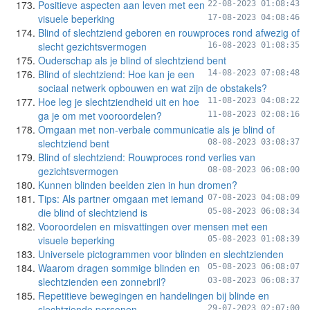
Positieve aspecten aan leven met een
22-08-2023 01:08:43
visuele beperking
17-08-2023 04:08:46
Blind of slechtziend geboren en rouwproces rond afwezig of
slecht gezichtsvermogen
16-08-2023 01:08:35
Ouderschap als je blind of slechtziend bent
Blind of slechtziend: Hoe kan je een
14-08-2023 07:08:48
sociaal netwerk opbouwen en wat zijn de obstakels?
Hoe leg je slechtziendheid uit en hoe
11-08-2023 04:08:22
ga je om met vooroordelen?
11-08-2023 02:08:16
Omgaan met non-verbale communicatie als je blind of
slechtziend bent
08-08-2023 03:08:37
Blind of slechtziend: Rouwproces rond verlies van
gezichtsvermogen
08-08-2023 06:08:00
Kunnen blinden beelden zien in hun dromen?
Tips: Als partner omgaan met iemand
07-08-2023 04:08:09
die blind of slechtziend is
05-08-2023 06:08:34
Vooroordelen en misvattingen over mensen met een
visuele beperking
05-08-2023 01:08:39
Universele pictogrammen voor blinden en slechtzienden
Waarom dragen sommige blinden en
05-08-2023 06:08:07
slechtzienden een zonnebril?
03-08-2023 06:08:37
Repetitieve bewegingen en handelingen bij blinde en
slechtziende personen
29-07-2023 02:07:00