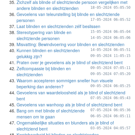
Zichzelf als blinde of slechtziende persoon vergelijken met
andere blinden en slechtzienden
18-05-2024 05:05:50
Gevoelens van teleurstelling bij blinde en slechtziende
personen
17-05-2024 06:05:52
Laat blinden en slechtzienden zélf beslissen
Stereotypering van blinde en
15-05-2024 06:05:04
slechtziende personen
14-05-2024 06:05:06
Misvatting: Bewindvoering voor blinden en slechtzienden
Kunnen blinden en slechtzienden
14-05-2024 06:05:51
gelukkig zijn?
09-05-2024 11:05:15
Praten over je gevoelens als je blind of slechtziend bent
Zelfcompassie bij blinden en
09-05-2024 07:05:11
slechtzienden
09-05-2024 07:05:20
Waarom accepteren sommigen sneller hun visuele
beperking dan anderen?
09-05-2024 06:05:25
Gevoelens van waardeloosheid als je blind of slechtziend
bent
07-05-2024 06:05:43
Gevoelens van wanhoop als je blind of slechtziend bent
Bang om met blinde of slechtziende
07-05-2024 06:05:36
mensen om te gaan
06-05-2024 06:05:11
Ongemakkelijke situaties en blunders als je blind of
slechtziend bent
03-05-2024 04:05:57
Kwetsbaarheid bij blinden en slechtzienden