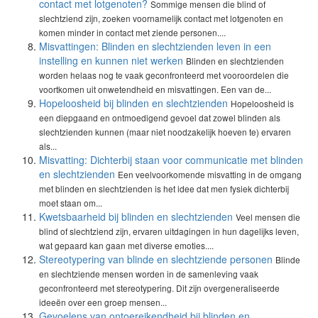
contact met lotgenoten?
Sommige mensen die blind of
slechtziend zijn, zoeken voornamelijk contact met lotgenoten en
komen minder in contact met ziende personen....
Misvattingen: Blinden en slechtzienden leven in een
instelling en kunnen niet werken
Blinden en slechtzienden
worden helaas nog te vaak geconfronteerd met vooroordelen die
voortkomen uit onwetendheid en misvattingen. Een van de...
Hopeloosheid bij blinden en slechtzienden
Hopeloosheid is
een diepgaand en ontmoedigend gevoel dat zowel blinden als
slechtzienden kunnen (maar niet noodzakelijk hoeven te) ervaren
als...
Misvatting: Dichterbij staan voor communicatie met blinden
en slechtzienden
Een veelvoorkomende misvatting in de omgang
met blinden en slechtzienden is het idee dat men fysiek dichterbij
moet staan om...
Kwetsbaarheid bij blinden en slechtzienden
Veel mensen die
blind of slechtziend zijn, ervaren uitdagingen in hun dagelijks leven,
wat gepaard kan gaan met diverse emoties....
Stereotypering van blinde en slechtziende personen
Blinde
en slechtziende mensen worden in de samenleving vaak
geconfronteerd met stereotypering. Dit zijn overgeneraliseerde
ideeën over een groep mensen...
Gevoelens van ontoereikendheid bij blinden en