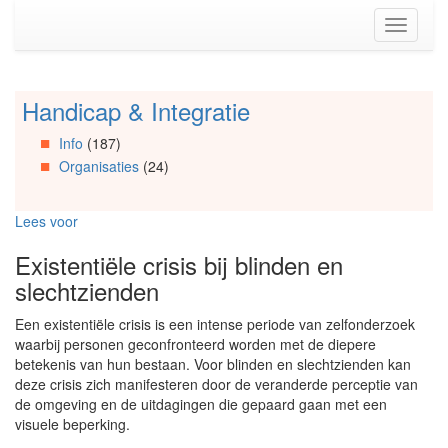
Spring
Toggle
naar
navigati
de
inhoud
(Accesskey
Handicap & Integratie
Spring
1)
naar
Spring
Info
(187)
Artikels
naar
Organisaties
(24)
Spring
de
naar
primaire
Info
zijbalk
Lees voor
Spring
(Accesskey
naar
2)
Existentiële crisis bij blinden en
Organisaties
slechtzienden
Spring
naar
Een existentiële crisis is een intense periode van zelfonderzoek
Social
waarbij personen geconfronteerd worden met de diepere
media
betekenis van hun bestaan. Voor blinden en slechtzienden kan
deze crisis zich manifesteren door de veranderde perceptie van
de omgeving en de uitdagingen die gepaard gaan met een
visuele beperking.