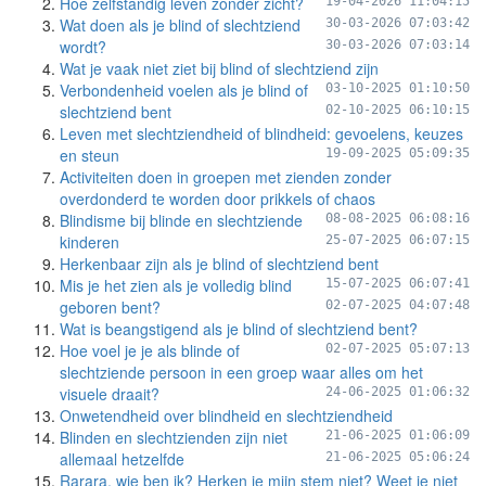
Hoe zelfstandig leven zonder zicht?
19-04-2026 11:04:15
Wat doen als je blind of slechtziend
30-03-2026 07:03:42
wordt?
30-03-2026 07:03:14
Wat je vaak niet ziet bij blind of slechtziend zijn
Verbondenheid voelen als je blind of
03-10-2025 01:10:50
slechtziend bent
02-10-2025 06:10:15
Leven met slechtziendheid of blindheid: gevoelens, keuzes
en steun
19-09-2025 05:09:35
Activiteiten doen in groepen met zienden zonder
overdonderd te worden door prikkels of chaos
Blindisme bij blinde en slechtziende
08-08-2025 06:08:16
kinderen
25-07-2025 06:07:15
Herkenbaar zijn als je blind of slechtziend bent
Mis je het zien als je volledig blind
15-07-2025 06:07:41
geboren bent?
02-07-2025 04:07:48
Wat is beangstigend als je blind of slechtziend bent?
Hoe voel je je als blinde of
02-07-2025 05:07:13
slechtziende persoon in een groep waar alles om het
visuele draait?
24-06-2025 01:06:32
Onwetendheid over blindheid en slechtziendheid
Blinden en slechtzienden zijn niet
21-06-2025 01:06:09
allemaal hetzelfde
21-06-2025 05:06:24
Rarara, wie ben ik? Herken je mijn stem niet? Weet je niet