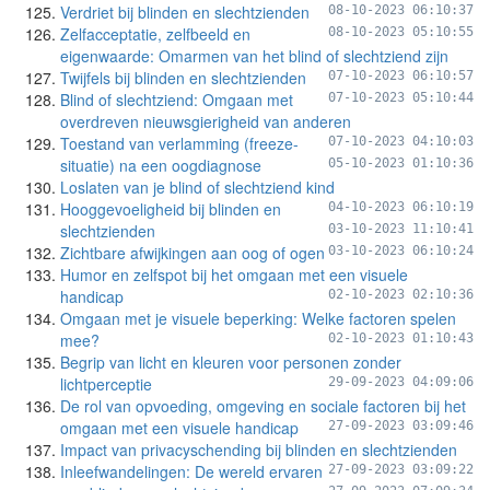
Verdriet bij blinden en slechtzienden
08-10-2023 06:10:37
Zelfacceptatie, zelfbeeld en
08-10-2023 05:10:55
eigenwaarde: Omarmen van het blind of slechtziend zijn
Twijfels bij blinden en slechtzienden
07-10-2023 06:10:57
Blind of slechtziend: Omgaan met
07-10-2023 05:10:44
overdreven nieuwsgierigheid van anderen
Toestand van verlamming (freeze-
07-10-2023 04:10:03
situatie) na een oogdiagnose
05-10-2023 01:10:36
Loslaten van je blind of slechtziend kind
Hooggevoeligheid bij blinden en
04-10-2023 06:10:19
slechtzienden
03-10-2023 11:10:41
Zichtbare afwijkingen aan oog of ogen
03-10-2023 06:10:24
Humor en zelfspot bij het omgaan met een visuele
handicap
02-10-2023 02:10:36
Omgaan met je visuele beperking: Welke factoren spelen
mee?
02-10-2023 01:10:43
Begrip van licht en kleuren voor personen zonder
lichtperceptie
29-09-2023 04:09:06
De rol van opvoeding, omgeving en sociale factoren bij het
omgaan met een visuele handicap
27-09-2023 03:09:46
Impact van privacyschending bij blinden en slechtzienden
Inleefwandelingen: De wereld ervaren
27-09-2023 03:09:22