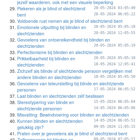
jezelf waarderen, ook met een visuele beperking
Piekeren als je blind of slechtziend
28-05-2024 03:05:49
bent
28-05-2024 06:05:22
Voldoende rust nemen als je blind of slechtziend bent
Emotionele uitputting bij blinden en
28-05-2024 05:05:18
slechtzienden
20-05-2024 12:05:55
Gevoelens van ontoereikendheid bij blinden en
slechtzienden
20-05-2024 05:05:19
Perfectionisme bij blinden en slechtzienden
Prikkelbaarheid bij blinden en
20-05-2024 05:05:10
slechtzienden
18-05-2024 12:05:41
Zichzelf als blinde of slechtziende persoon vergelijken met
andere blinden en slechtzienden
18-05-2024 05:05:50
Gevoelens van teleurstelling bij blinde en slechtziende
personen
17-05-2024 06:05:52
Laat blinden en slechtzienden zélf beslissen
Stereotypering van blinde en
15-05-2024 06:05:04
slechtziende personen
14-05-2024 06:05:06
Misvatting: Bewindvoering voor blinden en slechtzienden
Kunnen blinden en slechtzienden
14-05-2024 06:05:51
gelukkig zijn?
09-05-2024 11:05:15
Praten over je gevoelens als je blind of slechtziend bent
Zelfcompassie bij blinden en
09-05-2024 07:05:11