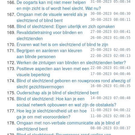
De oogarts kan mij niet meer helpen
31-08-2023 05:08:34
en mijn zicht is of wordt heel slecht. Wat nu?
Omgaan met de visuele wereld als je
30-08-2023 04:08:30
slechtziend of blind bent
30-08-2023 08:08:11
Blind of slechtziend: Eigen uiterlijk en zich opmaken
Revalidatietraining voor blinden en
27-08-2023 03:08:41
slechtzienden
26-08-2023 01:08:55
Ervaren wat het is om slechtziend of blind te zijn
Begrijpen en aanleren van kleuren
25-08-2023 02:08:05
aan blinde personen
22-08-2023 02:08:13
Werken de zintuigen van blinden en slechtzienden beter?
Positieve aspecten aan leven met een
22-08-2023 01:08:43
visuele beperking
17-08-2023 04:08:46
Blind of slechtziend geboren en rouwproces rond afwezig of
slecht gezichtsvermogen
16-08-2023 01:08:35
Ouderschap als je blind of slechtziend bent
Blind of slechtziend: Hoe kan je een
14-08-2023 07:08:48
sociaal netwerk opbouwen en wat zijn de obstakels?
Hoe leg je slechtziendheid uit en hoe
11-08-2023 04:08:22
ga je om met vooroordelen?
11-08-2023 02:08:16
Omgaan met non-verbale communicatie als je blind of
slechtziend bent
08-08-2023 03:08:37
Blind of slechtziend: Rouwproces rond verlies van