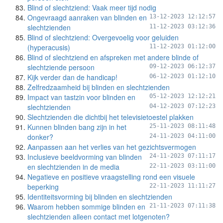
Blind of slechtziend: Vaak meer tijd nodig
Ongevraagd aanraken van blinden en
13-12-2023 12:12:57
slechtzienden
11-12-2023 03:12:36
Blind of slechtziend: Overgevoelig voor geluiden
(hyperacusis)
11-12-2023 01:12:00
Blind of slechtziend en afspreken met andere blinde of
slechtziende persoon
09-12-2023 06:12:37
Kijk verder dan de handicap!
06-12-2023 01:12:10
Zelfredzaamheid bij blinden en slechtzienden
Impact van tastzin voor blinden en
05-12-2023 12:12:21
slechtzienden
04-12-2023 07:12:23
Slechtzienden die dichtbij het televisietoestel plakken
Kunnen blinden bang zijn in het
25-11-2023 08:11:48
donker?
24-11-2023 04:11:00
Aanpassen aan het verlies van het gezichtsvermogen
Inclusieve beeldvorming van blinden
24-11-2023 07:11:17
en slechtzienden in de media
22-11-2023 03:11:00
Negatieve en positieve vraagstelling rond een visuele
beperking
22-11-2023 11:11:27
Identiteitsvorming bij blinden en slechtzienden
Waarom hebben sommige blinden en
21-11-2023 07:11:38
slechtzienden alleen contact met lotgenoten?