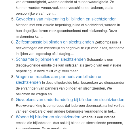
van onwaardigheid, waardeloosheid of minderwaardigheid. Ze
kunnen worden veroorzaakt door verschillende factoren, zoals
persoonlijke ervaringen,...
Gevoelens van miskenning bij blinden en slechtzienden
Mensen met een visuele beperking, blind of slechtziend, worden in
hun dagelijkse leven vaak geconfronteerd met miskenning. Deze
miskenning kan...
Zelfcompassie bij blinden en slechtzienden
Zelfcompassie is
het vermogen om vriendelijk en begripvol te zijn voor jezelf, met name
in tijden van tegenslag of uitdaging....
Schaamte bij blinden en slechtzienden
Schaamte is een
diepgewortelde emotie die kan ontstaan als gevolg van een visuele
beperking. In deze tekst volgt veel meer...
Vragen en reacties aan partners van blinden en
slechtzienden
In deze uitgebreide tekst bespreken we diepgaander
de ervaringen van partners van blinden en slechtzienden. We
belichten de vragen en...
Gevoelens van onderhandeling bij blinden en slechtzienden
Rouwverwerking is een proces dat iedereen doormaakt na het verlies
van een dierbare of een andere belangrijke verandering in het...
Woede bij blinden en slechtzienden
Woede is een intense
emotie die bij iedereen, dus ook bij blinde en slechtziende personen,
kan voorkomen. Deze emotie, de...