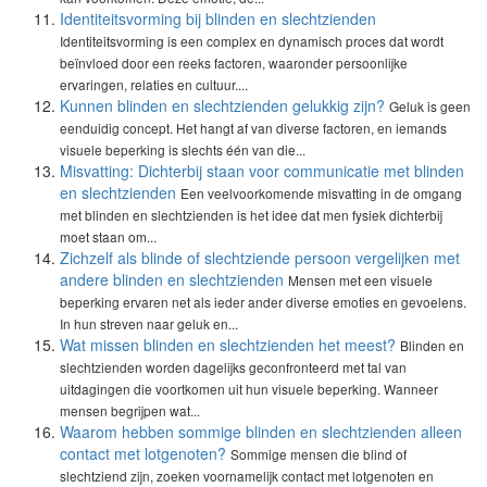
Identiteitsvorming bij blinden en slechtzienden
Identiteitsvorming is een complex en dynamisch proces dat wordt
beïnvloed door een reeks factoren, waaronder persoonlijke
ervaringen, relaties en cultuur....
Kunnen blinden en slechtzienden gelukkig zijn?
Geluk is geen
eenduidig concept. Het hangt af van diverse factoren, en iemands
visuele beperking is slechts één van die...
Misvatting: Dichterbij staan voor communicatie met blinden
en slechtzienden
Een veelvoorkomende misvatting in de omgang
met blinden en slechtzienden is het idee dat men fysiek dichterbij
moet staan om...
Zichzelf als blinde of slechtziende persoon vergelijken met
andere blinden en slechtzienden
Mensen met een visuele
beperking ervaren net als ieder ander diverse emoties en gevoelens.
In hun streven naar geluk en...
Wat missen blinden en slechtzienden het meest?
Blinden en
slechtzienden worden dagelijks geconfronteerd met tal van
uitdagingen die voortkomen uit hun visuele beperking. Wanneer
mensen begrijpen wat...
Waarom hebben sommige blinden en slechtzienden alleen
contact met lotgenoten?
Sommige mensen die blind of
slechtziend zijn, zoeken voornamelijk contact met lotgenoten en