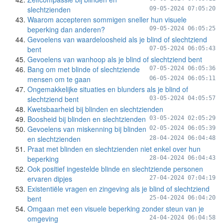
slechtzienden
09-05-2024 07:05:20
Waarom accepteren sommigen sneller hun visuele
beperking dan anderen?
09-05-2024 06:05:25
Gevoelens van waardeloosheid als je blind of slechtziend
bent
07-05-2024 06:05:43
Gevoelens van wanhoop als je blind of slechtziend bent
Bang om met blinde of slechtziende
07-05-2024 06:05:36
mensen om te gaan
06-05-2024 06:05:11
Ongemakkelijke situaties en blunders als je blind of
slechtziend bent
03-05-2024 04:05:57
Kwetsbaarheid bij blinden en slechtzienden
Boosheid bij blinden en slechtzienden
03-05-2024 02:05:29
Gevoelens van miskenning bij blinden
02-05-2024 06:05:39
en slechtzienden
28-04-2024 06:04:48
Praat met blinden en slechtzienden niet enkel over hun
beperking
28-04-2024 06:04:43
Ook positief ingestelde blinde en slechtziende personen
ervaren dipjes
27-04-2024 07:04:19
Existentiële vragen en zingeving als je blind of slechtziend
bent
25-04-2024 06:04:20
Omgaan met een visuele beperking zonder steun van je
omgeving
24-04-2024 06:04:58