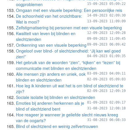
oogproblemen
15-09-2023 05:09:22
Omgaan met een visuele beperking: Een persoonlijke reis
De schoonheid van het onzichtbare:
14-09-2023 02:09:30
Wat is mooi?
13-09-2023 11:09:09
Zelfstigmatisering bij personen met een visuele beperking
Kwaliteit van leven bij blinden en
12-09-2023 12:09:28
slechtzienden
09-09-2023 11:09:45
Ontkenning van een visuele beperking
09-09-2023 06:09:42
Ongeloof over blind- of slechtziendheid: “Jij kan wel goed
zien!”
04-09-2023 01:09:35
Het gebruik van de woorden “zien”, “kijken” en “lezen” bij
communicatie met blinden en slechtzienden
Alle mensen zijn anders en uniek, ook
03-09-2023 04:09:11
blinden en slechtzienden
02-09-2023 05:09:03
Hoe leg ik kinderen uit wat het is om blind of slechtziend te
zijn?
02-09-2023 12:09:19
Sociale isolatie bij blinden en slechtzienden
Emoties bij anderen herkennen als je
01-09-2023 02:09:17
blind of slechtziend bent
31-08-2023 12:08:18
Hoe reageer je wanneer je geliefde slecht nieuws kreeg
van de oogarts?
31-08-2023 06:08:33
Blind of slechtziend en weinig zelfvertrouwen