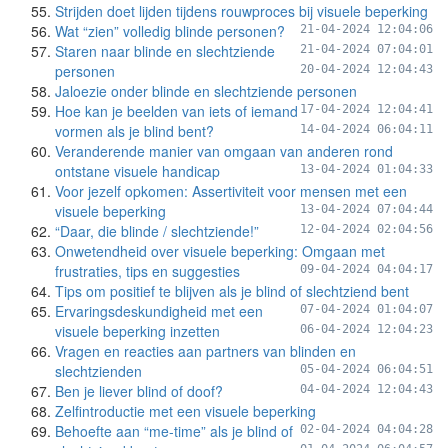
Strijden doet lijden tijdens rouwproces bij visuele beperking
Wat “zien” volledig blinde personen?
21-04-2024 12:04:06
Staren naar blinde en slechtziende
21-04-2024 07:04:01
personen
20-04-2024 12:04:43
Jaloezie onder blinde en slechtziende personen
Hoe kan je beelden van iets of iemand
17-04-2024 12:04:41
vormen als je blind bent?
14-04-2024 06:04:11
Veranderende manier van omgaan van anderen rond
ontstane visuele handicap
13-04-2024 01:04:33
Voor jezelf opkomen: Assertiviteit voor mensen met een
visuele beperking
13-04-2024 07:04:44
“Daar, die blinde / slechtziende!”
12-04-2024 02:04:56
Onwetendheid over visuele beperking: Omgaan met
frustraties, tips en suggesties
09-04-2024 04:04:17
Tips om positief te blijven als je blind of slechtziend bent
Ervaringsdeskundigheid met een
07-04-2024 01:04:07
visuele beperking inzetten
06-04-2024 12:04:23
Vragen en reacties aan partners van blinden en
slechtzienden
05-04-2024 06:04:51
Ben je liever blind of doof?
04-04-2024 12:04:43
Zelfintroductie met een visuele beperking
Behoefte aan “me-time” als je blind of
02-04-2024 04:04:28