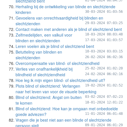
slechtziend bent
01-04-2024 06:04:57
Herhaling bij de ontwikkeling van blinde en slechtziende
kinderen
30-03-2024 01:03:56
Gevoelens van onrechtvaardigheid bij blinden en
slechtzienden
29-03-2024 07:03:25
Contact maken met anderen als je blind of slechtziend bent
Zelfmedelijden, een valkuil voor
18-03-2024 08:03:48
blinden en slechtzienden
17-03-2024 01:03:57
Leren voelen als je blind of slechtziend bent
Betutteling van blinden en
10-03-2024 03:03:15
slechtzienden
26-02-2024 06:02:36
Overcompensatie van blind- of slechtziendheid
Verlies van onafhankelijkheid bij
25-02-2024 01:02:20
blindheid of slechtziendheid
24-02-2024 06:02:16
Hoe leg ik mijn eigen blind- of slechtziendheid uit?
Plots blind of slechtziend: Verlangen
19-02-2024 01:02:52
naar het leven van voor de visuele beperking
Blind of slechtziend: Angst om buiten
03-02-2024 07:02:23
te komen
18-01-2024 12:01:22
Blind of slechtziend: Hoe kan je omgaan met onbedoelde
goede adviezen?
11-01-2024 06:01:48
Vragen die je best niet aan een blinde of slechtziende
persoon stelt
09-01-2024 06:01:29