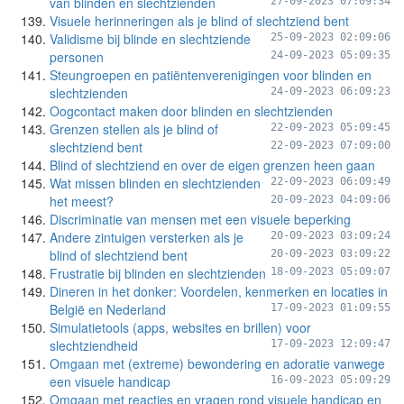
van blinden en slechtzienden
27-09-2023 07:09:34
Visuele herinneringen als je blind of slechtziend bent
Validisme bij blinde en slechtziende
25-09-2023 02:09:06
personen
24-09-2023 05:09:35
Steungroepen en patiëntenverenigingen voor blinden en
slechtzienden
24-09-2023 06:09:23
Oogcontact maken door blinden en slechtzienden
Grenzen stellen als je blind of
22-09-2023 05:09:45
slechtziend bent
22-09-2023 07:09:00
Blind of slechtziend en over de eigen grenzen heen gaan
Wat missen blinden en slechtzienden
22-09-2023 06:09:49
het meest?
20-09-2023 04:09:06
Discriminatie van mensen met een visuele beperking
Andere zintuigen versterken als je
20-09-2023 03:09:24
blind of slechtziend bent
20-09-2023 03:09:22
Frustratie bij blinden en slechtzienden
18-09-2023 05:09:07
Dineren in het donker: Voordelen, kenmerken en locaties in
België en Nederland
17-09-2023 01:09:55
Simulatietools (apps, websites en brillen) voor
slechtziendheid
17-09-2023 12:09:47
Omgaan met (extreme) bewondering en adoratie vanwege
een visuele handicap
16-09-2023 05:09:29
Omgaan met reacties en vragen rond visuele handicap en