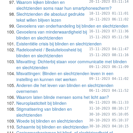
Waarom kijken blinden en
20-11-2023 03:11:14
slechtzienden soms naar hun smartphonescherm?
Slechtzienden die absoluut gedrukte
18-11-2023 01:11:01
tekst willen blijven lezen
16-11-2023 06:11:02
Gevoelens van onderhandeling bij blinden en slechtzienden
Gevoelens van minderwaardigheid bij
16-11-2023 07:11:36
blinden en slechtzienden
15-11-2023 05:11:58
Existentiële crisis bij blinden en slechtzienden
Radeloosheid / Besluiteloosheid bij
15-11-2023 04:11:47
blinden en slechtzienden
15-11-2023 08:11:16
Misvatting: Dichterbij staan voor communicatie met blinden
en slechtzienden
09-11-2023 06:11:09
Misvattingen: Blinden en slechtzienden leven in een
instelling en kunnen niet werken
09-11-2023 04:11:02
Anderen die het leven van blinden en slechtzienden
overnemen
06-11-2023 04:11:52
Waarom laten blinde mensen soms het licht aan?
Neuroplasticiteit bij blinden
06-11-2023 06:11:33
Stigmatisering van blinden en
31-10-2023 08:10:17
slechtzienden
30-10-2023 05:10:05
Woede bij blinden en slechtzienden
30-10-2023 05:10:37
Schaamte bij blinden en slechtzienden
30-10-2023 04:10:15
Copingmechanismen bij blind- of slechtziendheid of