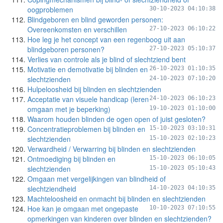
oogproblemen
30-10-2023 04:10:38
Blindgeboren en blind geworden personen:
Overeenkomsten en verschillen
27-10-2023 06:10:22
Hoe leg je het concept van een regenboog uit aan
blindgeboren personen?
27-10-2023 05:10:37
Verlies van controle als je blind of slechtziend bent
Motivatie en demotivatie bij blinden en
26-10-2023 01:10:35
slechtzienden
24-10-2023 07:10:20
Hulpeloosheid bij blinden en slechtzienden
Acceptatie van visuele handicap (leren
24-10-2023 06:10:23
omgaan met je beperking)
19-10-2023 01:10:00
Waarom houden blinden de ogen open of juist gesloten?
Concentratieproblemen bij blinden en
15-10-2023 03:10:31
slechtzienden
15-10-2023 02:10:23
Verwardheid / Verwarring bij blinden en slechtzienden
Ontmoediging bij blinden en
15-10-2023 06:10:05
slechtzienden
15-10-2023 05:10:43
Omgaan met vergelijkingen van blindheid of
slechtziendheid
14-10-2023 04:10:35
Machteloosheid en onmacht bij blinden en slechtzienden
Hoe kan je omgaan met ongepaste
10-10-2023 07:10:55
opmerkingen van kinderen over blinden en slechtzienden?