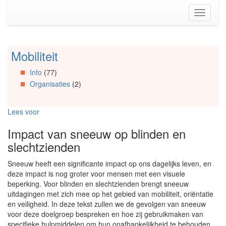
Spring
Toggle
naar
navigati
de
inhoud
(Accesskey
Mobiliteit
Spring
1)
naar
Spring
Info
(77)
Artikels
naar
Organisaties
(2)
Spring
de
naar
primaire
Info
zijbalk
Lees voor
Spring
(Accesskey
naar
2)
Impact van sneeuw op blinden en
Organisaties
slechtzienden
Spring
naar
Sneeuw heeft een significante impact op ons dagelijks leven, en
Social
deze impact is nog groter voor mensen met een visuele
media
beperking. Voor blinden en slechtzienden brengt sneeuw
uitdagingen met zich mee op het gebied van mobiliteit, oriëntatie
en veiligheid. In deze tekst zullen we de gevolgen van sneeuw
voor deze doelgroep bespreken en hoe zij gebruikmaken van
specifieke hulpmiddelen om hun onafhankelijkheid te behouden.