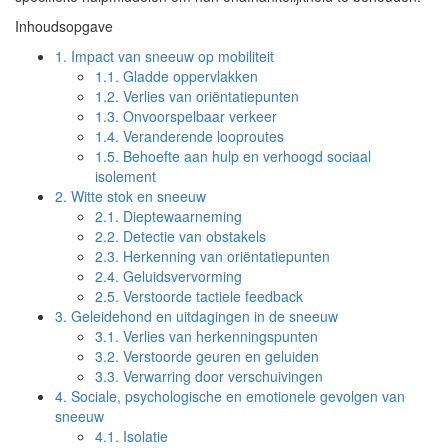
Inhoudsopgave
1.
Impact van sneeuw op mobiliteit
1.1.
Gladde oppervlakken
1.2.
Verlies van oriëntatiepunten
1.3.
Onvoorspelbaar verkeer
1.4.
Veranderende looproutes
1.5.
Behoefte aan hulp en verhoogd sociaal
isolement
2.
Witte stok en sneeuw
2.1.
Dieptewaarneming
2.2.
Detectie van obstakels
2.3.
Herkenning van oriëntatiepunten
2.4.
Geluidsvervorming
2.5.
Verstoorde tactiele feedback
3.
Geleidehond en uitdagingen in de sneeuw
3.1.
Verlies van herkenningspunten
3.2.
Verstoorde geuren en geluiden
3.3.
Verwarring door verschuivingen
4.
Sociale, psychologische en emotionele gevolgen van
sneeuw
4.1.
Isolatie