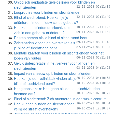
Onlogisch geplaatste geleidelijnen voor blinden en
slechtzienden
12-11-2023 05:11:39
Looproutes voor blinden en slechtzienden
Blind of slechtziend: Hoe kan je je
12-11-2023 02:11:49
oriënteren in een nieuw schoolgebouw?
Hoe kunnen blinden en slechtzienden
10-11-2023 12:11:22
zich in een gebouw oriënteren?
09-11-2023 07:11:52
Roltrap nemen als je blind of slechtziend bent
Zebrapaden vinden en oversteken als
09-11-2023 06:11:48
je blind of slechtziend bent
07-11-2023 08:11:38
Mentale kaarten voor blinden en slechtzienden voor het
lopen van routes
06-11-2023 05:11:03
Geluidsinterpretatie in het verkeer voor blinden en
slechtzienden
03-11-2023 04:11:22
Impact van sneeuw op blinden en slechtzienden
Hoe kan je een vuilnisbak vinden als je
26-10-2023 04:10:53
blind of slechtziend bent?
18-10-2023 02:10:33
Hoogteobstakels: Hoe gaan blinden en slechtzienden
hiermee om?
18-10-2023 02:10:22
Blind of slechtziend: Zich oriënteren in een winkelcentrum
Hoe kunnen blinden en slechtzienden
16-10-2023 04:10:34
veilig de straat oversteken?
16-10-2023 12:10:37