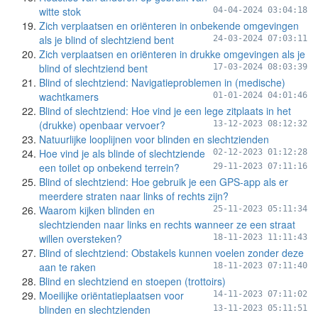
witte stok
04-04-2024 03:04:18
Zich verplaatsen en oriënteren in onbekende omgevingen
als je blind of slechtziend bent
24-03-2024 07:03:11
Zich verplaatsen en oriënteren in drukke omgevingen als je
blind of slechtziend bent
17-03-2024 08:03:39
Blind of slechtziend: Navigatieproblemen in (medische)
wachtkamers
01-01-2024 04:01:46
Blind of slechtziend: Hoe vind je een lege zitplaats in het
(drukke) openbaar vervoer?
13-12-2023 08:12:32
Natuurlijke looplijnen voor blinden en slechtzienden
Hoe vind je als blinde of slechtziende
02-12-2023 01:12:28
een toilet op onbekend terrein?
29-11-2023 07:11:16
Blind of slechtziend: Hoe gebruik je een GPS-app als er
meerdere straten naar links of rechts zijn?
Waarom kijken blinden en
25-11-2023 05:11:34
slechtzienden naar links en rechts wanneer ze een straat
willen oversteken?
18-11-2023 11:11:43
Blind of slechtziend: Obstakels kunnen voelen zonder deze
aan te raken
18-11-2023 07:11:40
Blind en slechtziend en stoepen (trottoirs)
Moeilijke oriëntatieplaatsen voor
14-11-2023 07:11:02
blinden en slechtzienden
13-11-2023 05:11:51