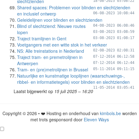
slechtzienden
18-08-2023 05:08:22
Shared spaces: Problemen voor blinden en slechtzienden
en inclusief ontwerp
06-08-2023 10:08:44
Geleidelijnen voor blinden en slechtzienden
Blind of slechtziend: Nieuwe routes
04-08-2023 06:08:46
lopen
03-08-2023 03:08:59
Traject tramlijnen in Gent
03-08-2023 01:08:17
Voetgangers met een witte stok in het verkeer
NS: Alle treinstations in Nederland
02-08-2023 02:08:31
Traject tram- en premetrolijnen in
07-12-2014 06:12:58
Antwerpen
07-12-2014 06:12:44
Tram- en (pre)metrolijnen in Brussel
05-11-2014 09:11:15
Natuurlijke en kunstmatige looplijnen (waarschuwings-,
ribbel- en informatietegels) voor blinden en slechtzienden
11-05-2014 03:05:41
Laatst bijgewerkt op
15 juli 2025 – 16:20
Copyright © 2026 • ❤️ Hosting en onderhoud van
kimbols.be
worden
met trots gesponsord door
Eleven Ways