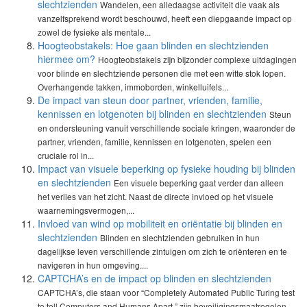
slechtzienden
Wandelen, een alledaagse activiteit die vaak als
vanzelfsprekend wordt beschouwd, heeft een diepgaande impact op
zowel de fysieke als mentale...
Hoogteobstakels: Hoe gaan blinden en slechtzienden
hiermee om?
Hoogteobstakels zijn bijzonder complexe uitdagingen
voor blinde en slechtziende personen die met een witte stok lopen.
Overhangende takken, immoborden, winkelluifels...
De impact van steun door partner, vrienden, familie,
kennissen en lotgenoten bij blinden en slechtzienden
Steun
en ondersteuning vanuit verschillende sociale kringen, waaronder de
partner, vrienden, familie, kennissen en lotgenoten, spelen een
cruciale rol in...
Impact van visuele beperking op fysieke houding bij blinden
en slechtzienden
Een visuele beperking gaat verder dan alleen
het verlies van het zicht. Naast de directe invloed op het visuele
waarnemingsvermogen,...
Invloed van wind op mobiliteit en oriëntatie bij blinden en
slechtzienden
Blinden en slechtzienden gebruiken in hun
dagelijkse leven verschillende zintuigen om zich te oriënteren en te
navigeren in hun omgeving....
CAPTCHA’s en de impact op blinden en slechtzienden
CAPTCHA’s, die staan voor “Completely Automated Public Turing test
to tell Computers and Humans Apart,” zijn beveiligingsmaatregelen