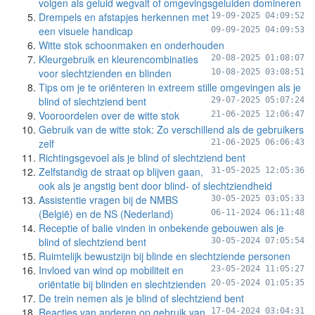
volgen als geluid wegvalt of omgevingsgeluiden domineren
Drempels en afstapjes herkennen met
19-09-2025 04:09:52
een visuele handicap
09-09-2025 04:09:53
Witte stok schoonmaken en onderhouden
Kleurgebruik en kleurencombinaties
20-08-2025 01:08:07
voor slechtzienden en blinden
10-08-2025 03:08:51
Tips om je te oriënteren in extreem stille omgevingen als je
blind of slechtziend bent
29-07-2025 05:07:24
Vooroordelen over de witte stok
21-06-2025 12:06:47
Gebruik van de witte stok: Zo verschillend als de gebruikers
zelf
21-06-2025 06:06:43
Richtingsgevoel als je blind of slechtziend bent
Zelfstandig de straat op blijven gaan,
31-05-2025 12:05:36
ook als je angstig bent door blind- of slechtziendheid
Assistentie vragen bij de NMBS
30-05-2025 03:05:33
(België) en de NS (Nederland)
06-11-2024 06:11:48
Receptie of balie vinden in onbekende gebouwen als je
blind of slechtziend bent
30-05-2024 07:05:54
Ruimtelijk bewustzijn bij blinde en slechtziende personen
Invloed van wind op mobiliteit en
23-05-2024 11:05:27
oriëntatie bij blinden en slechtzienden
20-05-2024 01:05:35
De trein nemen als je blind of slechtziend bent
Reacties van anderen op gebruik van
17-04-2024 03:04:31