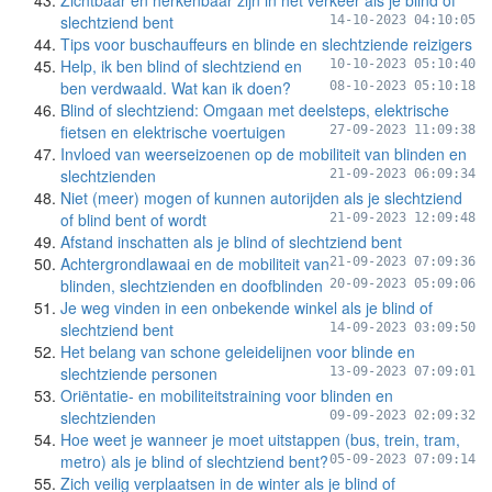
Zichtbaar en herkenbaar zijn in het verkeer als je blind of
slechtziend bent
14-10-2023 04:10:05
Tips voor buschauffeurs en blinde en slechtziende reizigers
Help, ik ben blind of slechtziend en
10-10-2023 05:10:40
ben verdwaald. Wat kan ik doen?
08-10-2023 05:10:18
Blind of slechtziend: Omgaan met deelsteps, elektrische
fietsen en elektrische voertuigen
27-09-2023 11:09:38
Invloed van weerseizoenen op de mobiliteit van blinden en
slechtzienden
21-09-2023 06:09:34
Niet (meer) mogen of kunnen autorijden als je slechtziend
of blind bent of wordt
21-09-2023 12:09:48
Afstand inschatten als je blind of slechtziend bent
Achtergrondlawaai en de mobiliteit van
21-09-2023 07:09:36
blinden, slechtzienden en doofblinden
20-09-2023 05:09:06
Je weg vinden in een onbekende winkel als je blind of
slechtziend bent
14-09-2023 03:09:50
Het belang van schone geleidelijnen voor blinde en
slechtziende personen
13-09-2023 07:09:01
Oriëntatie- en mobiliteitstraining voor blinden en
slechtzienden
09-09-2023 02:09:32
Hoe weet je wanneer je moet uitstappen (bus, trein, tram,
metro) als je blind of slechtziend bent?
05-09-2023 07:09:14
Zich veilig verplaatsen in de winter als je blind of