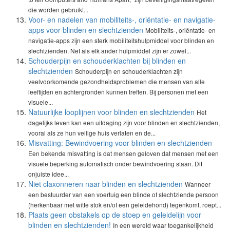
die worden gebruikt...
Voor- en nadelen van mobiliteits-, oriëntatie- en navigatie-
apps voor blinden en slechtzienden
Mobiliteits-, oriëntatie- en
navigatie-apps zijn een sterk mobiliteitshulpmiddel voor blinden en
slechtzienden. Net als elk ander hulpmiddel zijn er zowel...
Schouderpijn en schouderklachten bij blinden en
slechtzienden
Schouderpijn en schouderklachten zijn
veelvoorkomende gezondheidsproblemen die mensen van alle
leeftijden en achtergronden kunnen treffen. Bij personen met een
visuele...
Natuurlijke looplijnen voor blinden en slechtzienden
Het
dagelijks leven kan een uitdaging zijn voor blinden en slechtzienden,
vooral als ze hun veilige huis verlaten en de...
Misvatting: Bewindvoering voor blinden en slechtzienden
Een bekende misvatting is dat mensen geloven dat mensen met een
visuele beperking automatisch onder bewindvoering staan. Dit
onjuiste idee...
Niet claxonneren naar blinden en slechtzienden
Wanneer
een bestuurder van een voertuig een blinde of slechtziende persoon
(herkenbaar met witte stok en/of een geleidehond) tegenkomt, roept...
Plaats geen obstakels op de stoep en geleidelijn voor
blinden en slechtzienden!
In een wereld waar toegankelijkheid