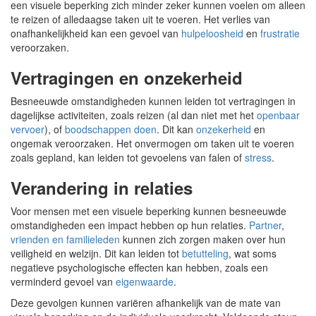
een visuele beperking zich minder zeker kunnen voelen om alleen
te reizen of alledaagse taken uit te voeren. Het verlies van
onafhankelijkheid kan een gevoel van
hulpeloosheid
en
frustratie
veroorzaken.
Vertragingen en onzekerheid
Besneeuwde omstandigheden kunnen leiden tot vertragingen in
dagelijkse activiteiten, zoals reizen (al dan niet met het
openbaar
vervoer
), of
boodschappen doen
. Dit kan
onzekerheid
en
ongemak veroorzaken. Het onvermogen om taken uit te voeren
zoals gepland, kan leiden tot gevoelens van falen of
stress
.
Verandering in relaties
Voor mensen met een visuele beperking kunnen besneeuwde
omstandigheden een impact hebben op hun relaties.
Partner
,
vrienden en familieleden
kunnen zich zorgen maken over hun
veiligheid en welzijn. Dit kan leiden tot
betutteling
, wat soms
negatieve psychologische effecten kan hebben, zoals een
verminderd gevoel van
eigenwaarde
.
Deze gevolgen kunnen variëren afhankelijk van de mate van