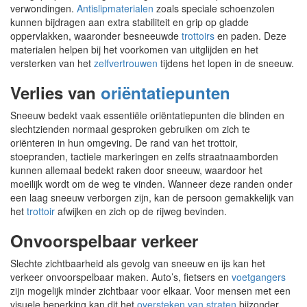
verwondingen.
Antislipmaterialen
zoals speciale schoenzolen
kunnen bijdragen aan extra stabiliteit en grip op gladde
oppervlakken, waaronder besneeuwde
trottoirs
en paden. Deze
materialen helpen bij het voorkomen van uitglijden en het
versterken van het
zelfvertrouwen
tijdens het lopen in de sneeuw.
Verlies van
oriëntatiepunten
Sneeuw bedekt vaak essentiële oriëntatiepunten die blinden en
slechtzienden normaal gesproken gebruiken om zich te
oriënteren in hun omgeving. De rand van het trottoir,
stoepranden, tactiele markeringen en zelfs straatnaamborden
kunnen allemaal bedekt raken door sneeuw, waardoor het
moeilijk wordt om de weg te vinden. Wanneer deze randen onder
een laag sneeuw verborgen zijn, kan de persoon gemakkelijk van
het
trottoir
afwijken en zich op de rijweg bevinden.
Onvoorspelbaar verkeer
Slechte zichtbaarheid als gevolg van sneeuw en ijs kan het
verkeer onvoorspelbaar maken. Auto’s, fietsers en
voetgangers
zijn mogelijk minder zichtbaar voor elkaar. Voor mensen met een
visuele beperking kan dit het
oversteken van straten
bijzonder