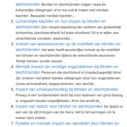
slechtzienden
Blinden en slechtzienden krijgen naast de
lichamelijke uitdagingen af en toe ook te maken met mentale
klachten. Bepaalde mentale klachten...
Lichamelijke klachten en hun impact op blinden en
slechtzienden
Een visuele beperking kan variëren van gedeeltelijk
zichtverlies (slechtziendheid) tot totale blindheid. Dit is te wijten aan
verschillende oorzaken, waaronder...
Invloed van weerseizoenen op de mobiliteit van blinden en
slechtzienden
Het weer heeft aanzienlijke invloed op de mobiliteit
van blinden en slechtzienden tijdens de verschillende seizoenen.
Terwijl mensen zonder visuele...
Mentale impact van ernstige oogproblemen bij blinden en
slechtzienden
Personen die slechtziend of (maatschappelijk) blind
zijn, ervaren niet alleen fysieke uitdagingen door hun oogproblemen
(zoals vermoeidheid, slaapproblemen, een slechte...
Impact van privacyschending bij blinden en slechtzienden
Privacy is een fundamenteel recht dat voor iedereen van groot belang
is, ongeacht visuele mogelijkheden. Af en toe wordt de...
Impact van tastzin voor blinden en slechtzienden
De tastzin is
een van de vijf zintuigen van de mens. Het is het vermogen om te
voelen door middel...
Fysieke en mentale impact van wandelen door blinden en