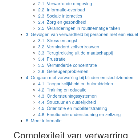
2.1.
Verwarrende omgeving
2.2.
Informatie-overload
2.3.
Sociale interacties
2.4.
Zorg en gezondheid
2.5.
Veranderingen in routinematige taken
3.
Gevolgen van verwardheid bij personen met een visue
3.1.
Stress en angst
3.2.
Verminderd zelfvertrouwen
3.3.
Terugtrekking uit de maatschappij
3.4.
Frustratie
3.5.
Verminderde concentratie
3.6.
Geheugenproblemen
4.
Omgaan met verwarring bij blinden en slechtzienden
4.1.
Toegankelijkheid en hulpmiddelen
4.2.
Training en educatie
4.3.
Ondersteuningssystemen
4.4.
Structuur en duidelijkheid
4.5.
Oriëntatie en mobiliteitstraining
4.6.
Emotionele ondersteuning en zelfzorg
5.
Meer informatie
Complexiteit van verwarring