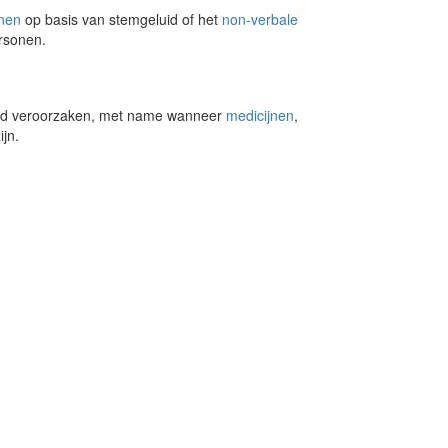
nen
op basis van stemgeluid of het
non-verbale
ersonen.
id veroorzaken, met name wanneer
medicijnen
,
jn.