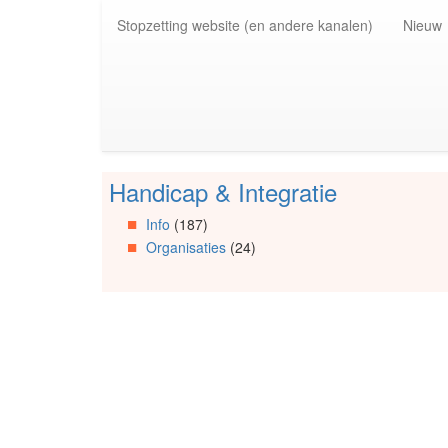
Spring
Stopzetting website (en andere kanalen)
Nieuw
naar
de
inhoud
(Accesskey
1)
Spring
naar
de
Handicap & Integratie
primaire
Spring
zijbalk
naar
Info
(187)
(Accesskey
Artikels
Organisaties
(24)
2)
Spring
naar
Info
Spring
naar
Organisaties
Spring
naar
Social
media