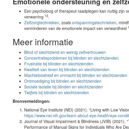
Emotionele ondersteuning en zelfz
Een psycholoog of therapeut raadplegen kan nuttig zijn
13
verwarring
.
Zelfzorgtechnieken
, zoals
ontspanningstechnieken
, mind
verminderen van de emotionele impact van verwardheid
Meer informatie
Blind of slechtziend en weinig zelfvertrouwen
Concentratieproblemen bij blinden en slechtzienden
Frustratie bij blinden en slechtzienden
Kwaliteit van leven bij blinden en slechtzienden
Machteloosheid en onmacht bij blinden en slechtzienden
Ontmoediging bij blinden en slechtzienden
Sociale isolatie bij blinden en slechtzienden
Twijfels bij blinden en slechtzienden
Bronvermeldingen:
National Eye Institute (NEI) (2021). “Living with Low Vis
https://www.nei.nih.gov/learn-about-eye-health/eye-condi
Journal of Visual Impairment & Blindness (JVIB) (2021). 
Performance of Manual Signs for Individuals Who Are Dea