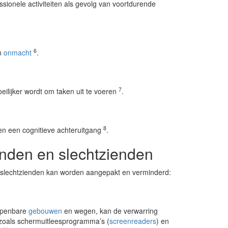
ionele activiteiten als gevolg van voortdurende
6
n
onmacht
.
7
ilijker wordt om taken uit te voeren
.
8
n een cognitieve achteruitgang
.
inden en slechtzienden
en slechtzienden kan worden aangepakt en verminderd:
 openbare
gebouwen
en wegen, kan de verwarring
zoals schermuitleesprogramma’s (
screenreaders
) en