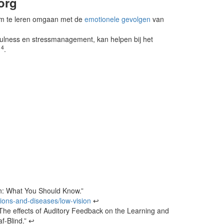
org
 om te leren omgaan met de
emotionele gevolgen
van
fulness en stressmanagement, kan helpen bij het
14
.
ion: What You Should Know.”
tions-and-diseases/low-vision
↩
“The effects of Auditory Feedback on the Learning and
f-Blind.” ↩