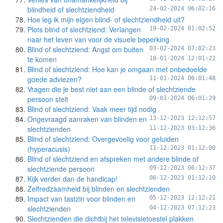
blindheid of slechtziendheid
24-02-2024 06:02:16
Hoe leg ik mijn eigen blind- of slechtziendheid uit?
Plots blind of slechtziend: Verlangen
19-02-2024 01:02:52
naar het leven van voor de visuele beperking
Blind of slechtziend: Angst om buiten
03-02-2024 07:02:23
te komen
18-01-2024 12:01:22
Blind of slechtziend: Hoe kan je omgaan met onbedoelde
goede adviezen?
11-01-2024 06:01:48
Vragen die je best niet aan een blinde of slechtziende
persoon stelt
09-01-2024 06:01:29
Blind of slechtziend: Vaak meer tijd nodig
Ongevraagd aanraken van blinden en
13-12-2023 12:12:57
slechtzienden
11-12-2023 03:12:36
Blind of slechtziend: Overgevoelig voor geluiden
(hyperacusis)
11-12-2023 01:12:00
Blind of slechtziend en afspreken met andere blinde of
slechtziende persoon
09-12-2023 06:12:37
Kijk verder dan de handicap!
06-12-2023 01:12:10
Zelfredzaamheid bij blinden en slechtzienden
Impact van tastzin voor blinden en
05-12-2023 12:12:21
slechtzienden
04-12-2023 07:12:23
Slechtzienden die dichtbij het televisietoestel plakken