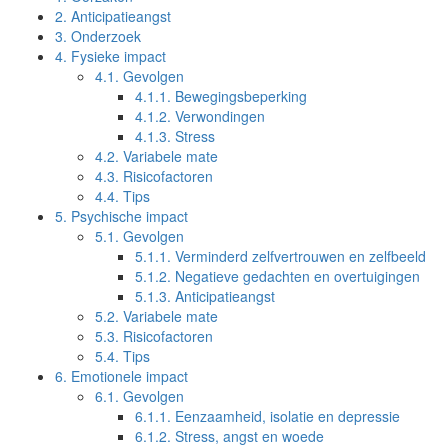
2.
Anticipatieangst
3.
Onderzoek
4.
Fysieke impact
4.1.
Gevolgen
4.1.1.
Bewegingsbeperking
4.1.2.
Verwondingen
4.1.3.
Stress
4.2.
Variabele mate
4.3.
Risicofactoren
4.4.
Tips
5.
Psychische impact
5.1.
Gevolgen
5.1.1.
Verminderd zelfvertrouwen en zelfbeeld
5.1.2.
Negatieve gedachten en overtuigingen
5.1.3.
Anticipatieangst
5.2.
Variabele mate
5.3.
Risicofactoren
5.4.
Tips
6.
Emotionele impact
6.1.
Gevolgen
6.1.1.
Eenzaamheid, isolatie en depressie
6.1.2.
Stress, angst en woede