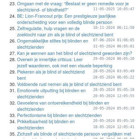
Omgaan met de vraag: “Bestaat er geen remedie voor je
slechtziend- of blindheid?”
11-05-2025 10:05:47
BE: Lion-Francout prijs: Een prestigieuze jaarlijkse
onderscheiding voor een volledig blinde persoon
Zelfregulatie, hulp vragen en de
10-11-2024 06:11:50
zoektocht naar zin als je blind of slechtziend bent
Ongemakkelijke stiltes bij blinden en
07-06-2024 01:06:05
slechtzienden
31-05-2024 06:05:01
Kan je wennen aan het blind of slechtziend geworden zijn?
Overwin je innerlijke criticus: Leer
29-05-2024 06:05:20
jezelf waarderen, ook met een visuele beperking
Piekeren als je blind of slechtziend
28-05-2024 03:05:49
bent
28-05-2024 06:05:22
Voldoende rust nemen als je blind of slechtziend bent
Emotionele uitputting bij blinden en
28-05-2024 05:05:18
slechtzienden
20-05-2024 12:05:55
Gevoelens van ontoereikendheid bij blinden en
slechtzienden
20-05-2024 05:05:19
Perfectionisme bij blinden en slechtzienden
Prikkelbaarheid bij blinden en
20-05-2024 05:05:10
slechtzienden
18-05-2024 12:05:41
Zichzelf als blinde of slechtziende persoon vergelijken met