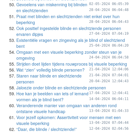
Gevoelens van miskenning bij blinden
02-05-2024 06:05:39
en slechtzienden
28-04-2024 06:04:48
Praat met blinden en slechtzienden niet enkel over hun
beperking
28-04-2024 06:04:43
Ook positief ingestelde blinde en slechtziende personen
ervaren dipjes
27-04-2024 07:04:19
Existentiële vragen en zingeving als je blind of slechtziend
bent
25-04-2024 06:04:20
Omgaan met een visuele beperking zonder steun van je
omgeving
24-04-2024 06:04:58
Strijden doet lijden tijdens rouwproces bij visuele beperking
Wat “zien” volledig blinde personen?
21-04-2024 12:04:06
Staren naar blinde en slechtziende
21-04-2024 07:04:01
personen
20-04-2024 12:04:43
Jaloezie onder blinde en slechtziende personen
Hoe kan je beelden van iets of iemand
17-04-2024 12:04:41
vormen als je blind bent?
14-04-2024 06:04:11
Veranderende manier van omgaan van anderen rond
ontstane visuele handicap
13-04-2024 01:04:33
Voor jezelf opkomen: Assertiviteit voor mensen met een
visuele beperking
13-04-2024 07:04:44
“Daar, die blinde / slechtziende!”
12-04-2024 02:04:56