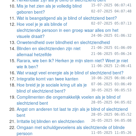
Mis je het zien als je volledig blind
15-07-2025 06:07:41
geboren bent?
02-07-2025 04:07:48
Wat is beangstigend als je blind of slechtziend bent?
Hoe voel je je als blinde of
02-07-2025 05:07:13
slechtziende persoon in een groep waar alles om het
visuele draait?
24-06-2025 01:06:32
Onwetendheid over blindheid en slechtziendheid
Blinden en slechtzienden zijn niet
21-06-2025 01:06:09
allemaal hetzelfde
21-06-2025 05:06:24
Rarara, wie ben ik? Herken je mijn stem niet? Weet je niet
wie ik ben?
11-06-2025 12:06:41
Wat vraagt veel energie als je blind of slechtziend bent?
Integratie komt van twee kanten
10-06-2025 06:06:49
Hoe breid je je sociale kring uit als je
07-06-2025 03:06:49
blind of slechtziend bent?
30-05-2025 06:05:53
Complimenten die ongemakkelijk voelen als je blind of
slechtziend bent
28-05-2025 04:05:02
Angst om anderen tot last te zijn als je blind of slechtziend
bent
28-05-2025 06:05:52
Irritatie bij blinden en slechtzienden
26-05-2025 04:05:08
Omgaan met schuldgevoelens als slechtziende of blinde
persoon
11-05-2025 11:05:26