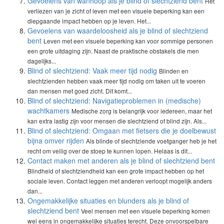
Gevoelens van wanhoop als je blind of slechtziend bent
Het
verliezen van je zicht of leven met een visuele beperking kan een
diepgaande impact hebben op je leven. Het...
Gevoelens van waardeloosheid als je blind of slechtziend
bent
Leven met een visuele beperking kan voor sommige personen
een grote uitdaging zijn. Naast de praktische obstakels die men
dagelijks...
Blind of slechtziend: Vaak meer tijd nodig
Blinden en
slechtzienden hebben vaak meer tijd nodig om taken uit te voeren
dan mensen met goed zicht. Dit komt...
Blind of slechtziend: Navigatieproblemen in (medische)
wachtkamers
Medische zorg is belangrijk voor iedereen, maar het
kan extra lastig zijn voor mensen die slechtziend of blind zijn. Als...
Blind of slechtziend: Omgaan met fietsers die je doelbewust
bijna omver rijden
Als blinde of slechtziende voetganger heb je het
recht om veilig over de stoep te kunnen lopen. Helaas is dit...
Contact maken met anderen als je blind of slechtziend bent
Blindheid of slechtziendheid kan een grote impact hebben op het
sociale leven. Contact leggen met anderen verloopt mogelijk anders
dan...
Ongemakkelijke situaties en blunders als je blind of
slechtziend bent
Veel mensen met een visuele beperking komen
wel eens in ongemakkelijke situaties terecht. Deze onvoorspelbare