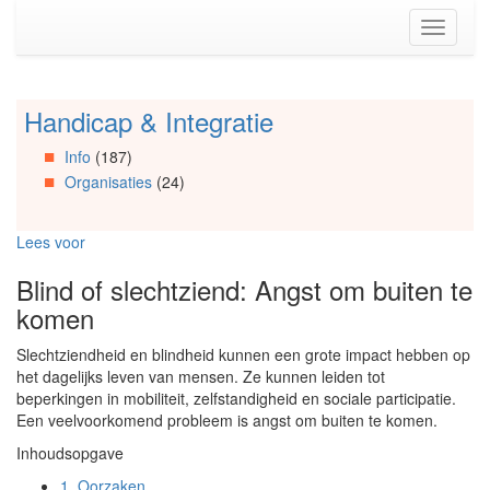
Spring
Toggle
naar
navigati
de
inhoud
(Accesskey
Handicap & Integratie
Spring
1)
naar
Spring
Info
(187)
Artikels
naar
Organisaties
(24)
Spring
de
naar
primaire
Info
zijbalk
Lees voor
Spring
(Accesskey
naar
2)
Blind of slechtziend: Angst om buiten te
Organisaties
komen
Spring
naar
Slechtziendheid en blindheid kunnen een grote impact hebben op
Social
het dagelijks leven van mensen. Ze kunnen leiden tot
media
beperkingen in mobiliteit, zelfstandigheid en sociale participatie.
Een veelvoorkomend probleem is angst om buiten te komen.
Inhoudsopgave
1.
Oorzaken