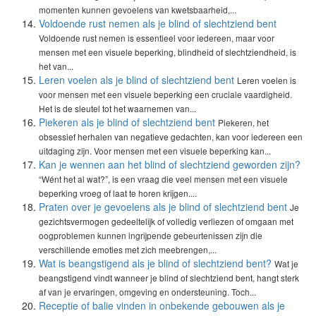
momenten kunnen gevoelens van kwetsbaarheid,...
Voldoende rust nemen als je blind of slechtziend bent
Voldoende rust nemen is essentieel voor iedereen, maar voor
mensen met een visuele beperking, blindheid of slechtziendheid, is
het van...
Leren voelen als je blind of slechtziend bent
Leren voelen is
voor mensen met een visuele beperking een cruciale vaardigheid.
Het is de sleutel tot het waarnemen van...
Piekeren als je blind of slechtziend bent
Piekeren, het
obsessief herhalen van negatieve gedachten, kan voor iedereen een
uitdaging zijn. Voor mensen met een visuele beperking kan...
Kan je wennen aan het blind of slechtziend geworden zijn?
“Wént het al wat?”, is een vraag die veel mensen met een visuele
beperking vroeg of laat te horen krijgen....
Praten over je gevoelens als je blind of slechtziend bent
Je
gezichtsvermogen gedeeltelijk of volledig verliezen of omgaan met
oogproblemen kunnen ingrijpende gebeurtenissen zijn die
verschillende emoties met zich meebrengen,...
Wat is beangstigend als je blind of slechtziend bent?
Wat je
beangstigend vindt wanneer je blind of slechtziend bent, hangt sterk
af van je ervaringen, omgeving en ondersteuning. Toch...
Receptie of balie vinden in onbekende gebouwen als je