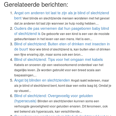
Gerelateerde berichten:
Angst om anderen tot last te zijn als je blind of slechtziend
bent
Veel blinde en slechtziende mensen worstelen met het gevoel
dat ze anderen tot last zijn wanneer ze hulp nodig hebben....
Ouders die pas vernemen dat hun pasgeboren baby blind
of slechtziend is
De geboorte van een kind is een van de mooiste
gebeurtenissen in het leven van een mens. Het is een...
Blind of slechtziend: Buiten eten of drinken met insecten in
de buurt
Voor wie blind of slechtziend is, kan buiten eten of drinken
een fijne ervaring zijn, maar soms ook een bron...
Blind of slechtziend: Tips voor het omgaan met kabels
Kabels en snoeren zijn een veelvoorkomend onderdeel van het
dagelijks leven. Ze worden gebruikt voor een breed scala aan
toepassingen,...
Angst bij blinden en slechtzienden
Angst raakt iedereen, maar
als je blind of slechtziend bent, komt daar een extra laag bij. Omdat je
op visueel...
Blind of slechtziend: Overgevoelig voor geluiden
(hyperacusis)
Blinden en slechtzienden kunnen soms een
verhoogde gevoeligheid voor geluiden ervaren. Dit fenomeen, ook
wel bekend als hyperacusis, kan verschillende...