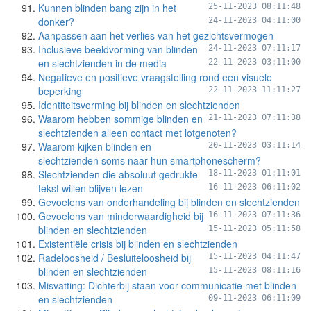
Kunnen blinden bang zijn in het
25-11-2023 08:11:48
donker?
24-11-2023 04:11:00
Aanpassen aan het verlies van het gezichtsvermogen
Inclusieve beeldvorming van blinden
24-11-2023 07:11:17
en slechtzienden in de media
22-11-2023 03:11:00
Negatieve en positieve vraagstelling rond een visuele
beperking
22-11-2023 11:11:27
Identiteitsvorming bij blinden en slechtzienden
Waarom hebben sommige blinden en
21-11-2023 07:11:38
slechtzienden alleen contact met lotgenoten?
Waarom kijken blinden en
20-11-2023 03:11:14
slechtzienden soms naar hun smartphonescherm?
Slechtzienden die absoluut gedrukte
18-11-2023 01:11:01
tekst willen blijven lezen
16-11-2023 06:11:02
Gevoelens van onderhandeling bij blinden en slechtzienden
Gevoelens van minderwaardigheid bij
16-11-2023 07:11:36
blinden en slechtzienden
15-11-2023 05:11:58
Existentiële crisis bij blinden en slechtzienden
Radeloosheid / Besluiteloosheid bij
15-11-2023 04:11:47
blinden en slechtzienden
15-11-2023 08:11:16
Misvatting: Dichterbij staan voor communicatie met blinden
en slechtzienden
09-11-2023 06:11:09