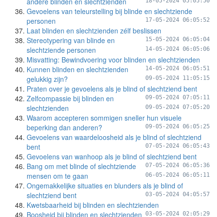
andere blinden en slechtzienden
18-05-2024 05:05:50
Gevoelens van teleurstelling bij blinde en slechtziende
personen
17-05-2024 06:05:52
Laat blinden en slechtzienden zélf beslissen
Stereotypering van blinde en
15-05-2024 06:05:04
slechtziende personen
14-05-2024 06:05:06
Misvatting: Bewindvoering voor blinden en slechtzienden
Kunnen blinden en slechtzienden
14-05-2024 06:05:51
gelukkig zijn?
09-05-2024 11:05:15
Praten over je gevoelens als je blind of slechtziend bent
Zelfcompassie bij blinden en
09-05-2024 07:05:11
slechtzienden
09-05-2024 07:05:20
Waarom accepteren sommigen sneller hun visuele
beperking dan anderen?
09-05-2024 06:05:25
Gevoelens van waardeloosheid als je blind of slechtziend
bent
07-05-2024 06:05:43
Gevoelens van wanhoop als je blind of slechtziend bent
Bang om met blinde of slechtziende
07-05-2024 06:05:36
mensen om te gaan
06-05-2024 06:05:11
Ongemakkelijke situaties en blunders als je blind of
slechtziend bent
03-05-2024 04:05:57
Kwetsbaarheid bij blinden en slechtzienden
Boosheid bij blinden en slechtzienden
03-05-2024 02:05:29