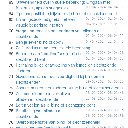
Onwetendheid over visuele beperking: Omgaan met
frustraties, tips en suggesties
09-04-2024 04:04:17
Tips om positief te blijven als je blind of slechtziend bent
Ervaringsdeskundigheid met een
07-04-2024 01:04:07
visuele beperking inzetten
06-04-2024 12:04:23
Vragen en reacties aan partners van blinden en
slechtzienden
05-04-2024 06:04:51
Ben je liever blind of doof?
04-04-2024 12:04:43
Zelfintroductie met een visuele beperking
Behoefte aan “me-time” als je blind of
02-04-2024 04:04:28
slechtziend bent
01-04-2024 06:04:57
Herhaling bij de ontwikkeling van blinde en slechtziende
kinderen
30-03-2024 01:03:56
Gevoelens van onrechtvaardigheid bij blinden en
slechtzienden
29-03-2024 07:03:25
Contact maken met anderen als je blind of slechtziend bent
Zelfmedelijden, een valkuil voor
18-03-2024 08:03:48
blinden en slechtzienden
17-03-2024 01:03:57
Leren voelen als je blind of slechtziend bent
Betutteling van blinden en
10-03-2024 03:03:15
slechtzienden
26-02-2024 06:02:36
Overcompensatie van blind- of slechtziendheid
Verlies van onafhankelijkheid bij
25-02-2024 01:02:20