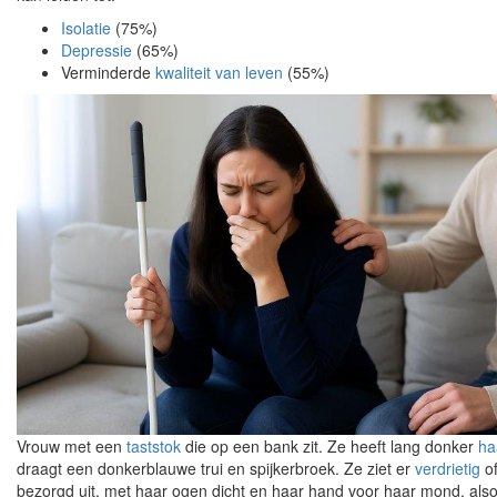
Isolatie
(75%)
Depressie
(65%)
Verminderde
kwaliteit van leven
(55%)
Vrouw met een
taststok
die op een bank zit. Ze heeft lang donker
ha
draagt een donkerblauwe trui en spijkerbroek. Ze ziet er
verdrietig
o
bezorgd uit, met haar ogen dicht en haar hand voor haar mond, also