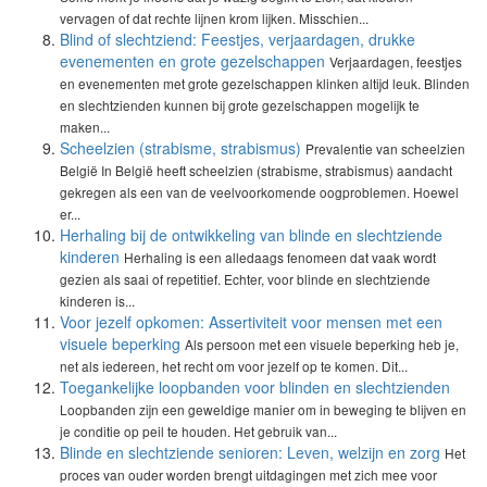
vervagen of dat rechte lijnen krom lijken. Misschien...
Blind of slechtziend: Feestjes, verjaardagen, drukke
evenementen en grote gezelschappen
Verjaardagen, feestjes
en evenementen met grote gezelschappen klinken altijd leuk. Blinden
en slechtzienden kunnen bij grote gezelschappen mogelijk te
maken...
Scheelzien (strabisme, strabismus)
Prevalentie van scheelzien
België In België heeft scheelzien (strabisme, strabismus) aandacht
gekregen als een van de veelvoorkomende oogproblemen. Hoewel
er...
Herhaling bij de ontwikkeling van blinde en slechtziende
kinderen
Herhaling is een alledaags fenomeen dat vaak wordt
gezien als saai of repetitief. Echter, voor blinde en slechtziende
kinderen is...
Voor jezelf opkomen: Assertiviteit voor mensen met een
visuele beperking
Als persoon met een visuele beperking heb je,
net als iedereen, het recht om voor jezelf op te komen. Dit...
Toegankelijke loopbanden voor blinden en slechtzienden
Loopbanden zijn een geweldige manier om in beweging te blijven en
je conditie op peil te houden. Het gebruik van...
Blinde en slechtziende senioren: Leven, welzijn en zorg
Het
proces van ouder worden brengt uitdagingen met zich mee voor