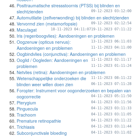
Posttraumatische stressstoornis (PTSS) bij blinden en
slechtzienden
09-12-2023 03:12:00
Automutilatie (zelfverwonding) bij blinden en slechtzienden
Vervormd zien (metamorfopsie)
09-12-2023 02:12:54
Maculagat
18-11-2023 04:11:07
19-11-2023 07:11:22
Iris (regenboogvlies): Aandoeningen en problemen
Oogzenuw (opticus nervus):
13-11-2023 06:11:03
Aandoeningen en problemen
11-11-2023 04:11:00
Oogbindvlies (conjunctiva): Aandoeningen en problemen
Ooglid / Oogleden: Aandoeningen en
11-11-2023 02:11:17
problemen
11-11-2023 01:11:24
Netvlies (retina): Aandoeningen en problemen
Wetenschappelijke onderzoeken die
11-11-2023 08:11:22
blinden weer willen doen zien
06-11-2023 07:11:28
Foropter: Instrument voor oogonderzoeken en bepalen van
oogcorrectie
04-11-2023 05:11:50
Pterygium
04-11-2023 03:11:56
Pinguecula
04-11-2023 03:11:33
Trachoom
04-11-2023 03:11:05
Premature retinopathie
04-11-2023 03:11:22
Trichiasis
04-11-2023 03:11:44
Subconjunctivale bloeding
04-11-2023 03:11:02