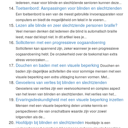
iedereen, maar voor blinde en slechtziende senioren kunnen deze...
Toetsenbord: Aanpassingen voor blinden en slechtzienden
Een toetsenbord is een van de meest gebruikte invoerapparaten voor
computers en biedt de mogelijkheid om tekst in te voeren...
Lezen alle blinde en zeer slechtziende personen braille?
Veel mensen denken dat iedereen die blind is automatisch braille
leest, maar dat klopt niet. In dit artikel lees je...
Solliciteren met een progressieve oogaandoening
Solliciteren kan spannend zijn, zeker wanneer je een progressieve
oogaandoening hebt. De onzekerheid over de toekomst kan extra
stress veroorzaken....
Douchen en baden met een visuele beperking
Douchen en
baden zijn dagelijkse activiteiten die voor sommige mensen met een
visuele beperking een extra uitdaging kunnen vormen. Met...
Gevoelens van verlies bij blinden en slechtzienden
Gevoelens van verlies zijn een veelvoorkomend en complex aspect
van het leven van blinden en slechtzienden. Het verlies van het...
Ervaringsdeskundigheid met een visuele beperking inzetten
Mensen met een visuele beperking delen unieke kennis en
perspectieven die van onschatbare waarde zijn voor zowel
lotgenoten als de...
Hoofdpijn bij blinden en slechtzienden
Hoofdpijn is een