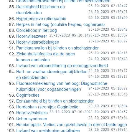
Coördinatieproblemen bij blinden en slechtzienden
Duizeligheid bij blinden en
26-10-2023 02:10:47
slechtzienden
26-10-2023 07:10:21
Hypertensieve retinopathie
25-10-2023 05:10:59
Herpes in het oog (oculaire herpes, oogherpes)
Gordelroos in het oog
25-10-2023 05:10:43
Hoornvlieszweer
25-10-2023 05:10:14
25-10-2023 05:10:07
Hoornvliestroebelingen
25-10-2023 05:10:27
Paniekaanvallen bij blinden en slechtzienden
Ziekenhuisinfecties die de ogen
25-10-2023 05:10:15
kunnen aantasten
24-10-2023 11:10:48
Invloed van airconditioning op de ooggezondheid
Hart- en vaataandoeningen bij blinden
24-10-2023 11:10:57
en slechtzienden
24-10-2023 05:10:17
Fluoresceïnekleuring van het oog: Diagnostische
hulpmiddel voor oogaandoeningen
24-10-2023 05:10:22
Ooginfecties
23-10-2023 05:10:46
Eenzaamheid bij blinden en slechtzienden
Hordeolum (strontje): Ooginfectie
23-10-2023 03:10:04
Hoornvliesletsels
23-10-2023 07:10:30
23-10-2023 07:10:57
Usher-syndroom
23-10-2023 07:10:04
Hemianopsie: Verlies van gezichtsveld in één of beide ogen
Invloed van melatonine op blinden
23-10-2023 07:10:14