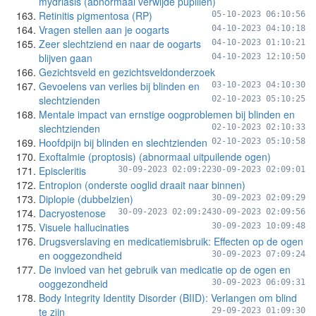
mydriasis (abnormaal verwijde pupillen)
Retinitis pigmentosa (RP)
05-10-2023 06:10:56
Vragen stellen aan je oogarts
04-10-2023 04:10:18
Zeer slechtziend en naar de oogarts
04-10-2023 01:10:21
blijven gaan
04-10-2023 12:10:50
Gezichtsveld en gezichtsveldonderzoek
Gevoelens van verlies bij blinden en
03-10-2023 04:10:30
slechtzienden
02-10-2023 05:10:25
Mentale impact van ernstige oogproblemen bij blinden en
slechtzienden
02-10-2023 02:10:33
Hoofdpijn bij blinden en slechtzienden
02-10-2023 05:10:58
Exoftalmie (proptosis) (abnormaal uitpuilende ogen)
Episcleritis
30-09-2023 02:09:22
30-09-2023 02:09:01
Entropion (onderste ooglid draait naar binnen)
Diplopie (dubbelzien)
30-09-2023 02:09:29
Dacryostenose
30-09-2023 02:09:24
30-09-2023 02:09:56
Visuele hallucinaties
30-09-2023 10:09:48
Drugsverslaving en medicatiemisbruik: Effecten op de ogen
en ooggezondheid
30-09-2023 07:09:24
De invloed van het gebruik van medicatie op de ogen en
ooggezondheid
30-09-2023 06:09:31
Body Integrity Identity Disorder (BIID): Verlangen om blind
te zijn
29-09-2023 01:09:30