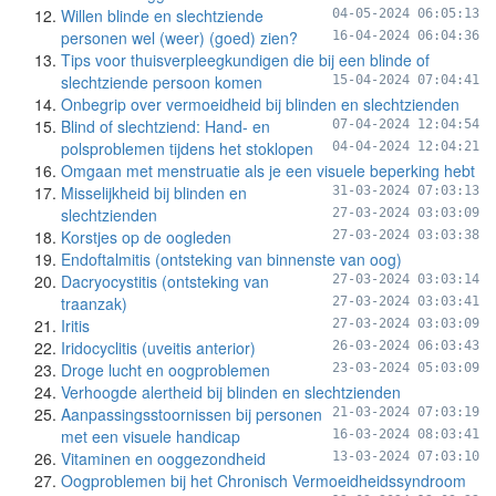
Willen blinde en slechtziende
04-05-2024 06:05:13
personen wel (weer) (goed) zien?
16-04-2024 06:04:36
Tips voor thuisverpleegkundigen die bij een blinde of
slechtziende persoon komen
15-04-2024 07:04:41
Onbegrip over vermoeidheid bij blinden en slechtzienden
Blind of slechtziend: Hand- en
07-04-2024 12:04:54
polsproblemen tijdens het stoklopen
04-04-2024 12:04:21
Omgaan met menstruatie als je een visuele beperking hebt
Misselijkheid bij blinden en
31-03-2024 07:03:13
slechtzienden
27-03-2024 03:03:09
Korstjes op de oogleden
27-03-2024 03:03:38
Endoftalmitis (ontsteking van binnenste van oog)
Dacryocystitis (ontsteking van
27-03-2024 03:03:14
traanzak)
27-03-2024 03:03:41
Iritis
27-03-2024 03:03:09
Iridocyclitis (uveitis anterior)
26-03-2024 06:03:43
Droge lucht en oogproblemen
23-03-2024 05:03:09
Verhoogde alertheid bij blinden en slechtzienden
Aanpassingsstoornissen bij personen
21-03-2024 07:03:19
met een visuele handicap
16-03-2024 08:03:41
Vitaminen en ooggezondheid
13-03-2024 07:03:10
Oogproblemen bij het Chronisch Vermoeidheidssyndroom