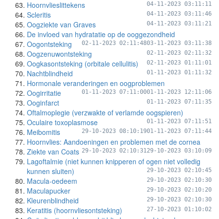
Hoornvlieslittekens
04-11-2023 03:11:11
Scleritis
04-11-2023 03:11:46
Oogziekte van Graves
04-11-2023 03:11:21
De invloed van hydratatie op de ooggezondheid
Oogontsteking
02-11-2023 02:11:48
03-11-2023 03:11:38
Oogzenuwontsteking
02-11-2023 02:11:32
Oogkasontsteking (orbitale cellulitis)
02-11-2023 01:11:01
Nachtblindheid
01-11-2023 01:11:32
Hormonale veranderingen en oogproblemen
Oogirritatie
01-11-2023 07:11:00
01-11-2023 12:11:06
Ooginfarct
01-11-2023 07:11:35
Oftalmoplegie (verzwakte of verlamde oogspieren)
Oculaire toxoplasmose
01-11-2023 07:11:51
Meibomitis
29-10-2023 08:10:19
01-11-2023 07:11:44
Hoornvlies: Aandoeningen en problemen met de cornea
Ziekte van Coats
29-10-2023 02:10:31
29-10-2023 03:10:09
Lagoftalmie (niet kunnen knipperen of ogen niet volledig
kunnen sluiten)
29-10-2023 02:10:45
Macula-oedeem
29-10-2023 02:10:30
Maculapucker
29-10-2023 02:10:20
Kleurenblindheid
29-10-2023 02:10:30
Keratitis (hoornvliesontsteking)
27-10-2023 01:10:02