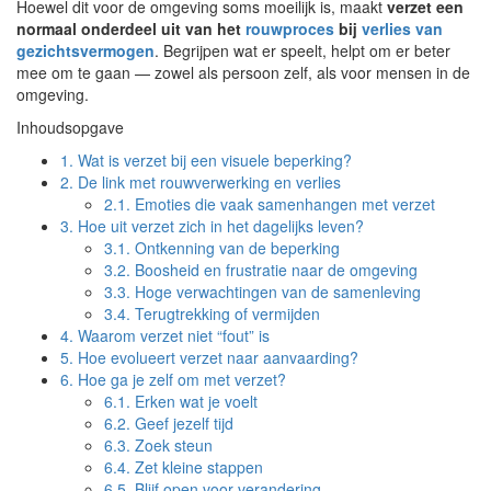
Hoewel dit voor de omgeving soms moeilijk is, maakt
verzet een
normaal onderdeel uit van het
rouwproces
bij
verlies van
gezichtsvermogen
. Begrijpen wat er speelt, helpt om er beter
mee om te gaan — zowel als persoon zelf, als voor mensen in de
omgeving.
Inhoudsopgave
1.
Wat is verzet bij een visuele beperking?
2.
De link met rouwverwerking en verlies
2.1.
Emoties die vaak samenhangen met verzet
3.
Hoe uit verzet zich in het dagelijks leven?
3.1.
Ontkenning van de beperking
3.2.
Boosheid en frustratie naar de omgeving
3.3.
Hoge verwachtingen van de samenleving
3.4.
Terugtrekking of vermijden
4.
Waarom verzet niet “fout” is
5.
Hoe evolueert verzet naar aanvaarding?
6.
Hoe ga je zelf om met verzet?
6.1.
Erken wat je voelt
6.2.
Geef jezelf tijd
6.3.
Zoek steun
6.4.
Zet kleine stappen
6.5.
Blijf open voor verandering