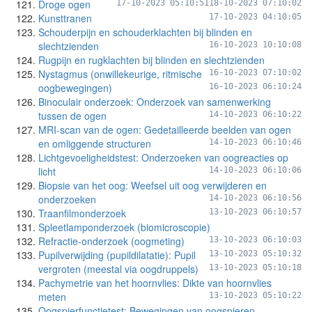
Droge ogen
17-10-2023 05:10:51
18-10-2023 07:10:02
Kunsttranen
17-10-2023 04:10:05
Schouderpijn en schouderklachten bij blinden en
slechtzienden
16-10-2023 10:10:08
Rugpijn en rugklachten bij blinden en slechtzienden
Nystagmus (onwillekeurige, ritmische
16-10-2023 07:10:02
oogbewegingen)
16-10-2023 06:10:24
Binoculair onderzoek: Onderzoek van samenwerking
tussen de ogen
14-10-2023 06:10:22
MRI-scan van de ogen: Gedetailleerde beelden van ogen
en omliggende structuren
14-10-2023 06:10:46
Lichtgevoeligheidstest: Onderzoeken van oogreacties op
licht
14-10-2023 06:10:06
Biopsie van het oog: Weefsel uit oog verwijderen en
onderzoeken
14-10-2023 06:10:56
Traanfilmonderzoek
13-10-2023 06:10:57
Spleetlamponderzoek (biomicroscopie)
Refractie-onderzoek (oogmeting)
13-10-2023 06:10:03
Pupilverwijding (pupildilatatie): Pupil
13-10-2023 05:10:32
vergroten (meestal via oogdruppels)
13-10-2023 05:10:18
Pachymetrie van het hoornvlies: Dikte van hoornvlies
meten
13-10-2023 05:10:22
Oogspierfunctietest: Bewegingen van oogspieren