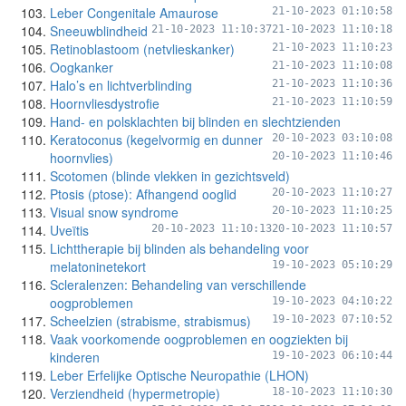
Leber Congenitale Amaurose
21-10-2023 01:10:58
Sneeuwblindheid
21-10-2023 11:10:37
21-10-2023 11:10:18
Retinoblastoom (netvlieskanker)
21-10-2023 11:10:23
Oogkanker
21-10-2023 11:10:08
Halo’s en lichtverblinding
21-10-2023 11:10:36
Hoornvliesdystrofie
21-10-2023 11:10:59
Hand- en polsklachten bij blinden en slechtzienden
Keratoconus (kegelvormig en dunner
20-10-2023 03:10:08
hoornvlies)
20-10-2023 11:10:46
Scotomen (blinde vlekken in gezichtsveld)
Ptosis (ptose): Afhangend ooglid
20-10-2023 11:10:27
Visual snow syndrome
20-10-2023 11:10:25
Uveïtis
20-10-2023 11:10:13
20-10-2023 11:10:57
Lichttherapie bij blinden als behandeling voor
melatoninetekort
19-10-2023 05:10:29
Scleralenzen: Behandeling van verschillende
oogproblemen
19-10-2023 04:10:22
Scheelzien (strabisme, strabismus)
19-10-2023 07:10:52
Vaak voorkomende oogproblemen en oogziekten bij
kinderen
19-10-2023 06:10:44
Leber Erfelijke Optische Neuropathie (LHON)
Verziendheid (hypermetropie)
18-10-2023 11:10:30