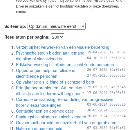
veelvoorkomend symptoom bij personen met een visuele beperking.
Diverse oorzaken leiden tot hoofdpijnklachten bij deze doelgroep.
Blinde...
Sorteer op:
Resultaten per pagina:
Verzet bij het verwerken van een visuele beperking
Psychische steun bieden aan iemand
19-04-2026 12:04:02
die blind of slechtziend is
04-10-2025 05:10:02
Prikkelverwerking bij blinde en slechtziende personen
Opgedrongen hulp aan blinde en
26-07-2025 06:07:37
slechtziende personen
27-05-2025 06:05:16
Op vakantie als je blind of slechtziend bent
Erfelijke oogproblemen: Wat betekent
25-05-2025 04:05:46
dit als je aan kinderen wilt beginnen?
17-06-2024 06:06:56
Corneale crosslinking: Behandeling van progressieve
hoornvliesaandoeningen
03-06-2024 06:06:10
Contactlenzen en oogmedicatie
30-05-2024 06:05:58
Faalangst bij blinden en slechtzienden
28-05-2024 03:05:24
Onvoorspelbaarheid en onzekerheid van oogproblemen
Noten en ooggezondheid
07-05-2024 05:05:31