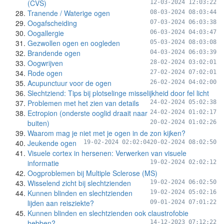
(CVS)
12-03-2024 12:03:22
Tranende / Waterige ogen
08-03-2024 08:03:44
Oogafscheiding
07-03-2024 06:03:38
Oogallergie
06-03-2024 04:03:47
Gezwollen ogen en oogleden
05-03-2024 08:03:08
Brandende ogen
04-03-2024 06:03:39
Oogwrijven
28-02-2024 03:02:01
Rode ogen
27-02-2024 07:02:01
Acupunctuur voor de ogen
26-02-2024 04:02:00
Slechtziend: Tips bij plotselinge misselijkheid door fel licht
Problemen met het zien van details
24-02-2024 05:02:38
Ectropion (onderste ooglid draait naar
24-02-2024 01:02:17
buiten)
20-02-2024 01:02:26
Waarom mag je niet met je ogen in de zon kijken?
Jeukende ogen
19-02-2024 02:02:04
20-02-2024 08:02:50
Visuele cortex in hersenen: Verwerken van visuele
informatie
19-02-2024 02:02:12
Oogproblemen bij Multiple Sclerose (MS)
Wisselend zicht bij slechtzienden
19-02-2024 06:02:50
Kunnen blinden en slechtzienden
19-02-2024 05:02:16
lijden aan reisziekte?
09-01-2024 07:01:22
Kunnen blinden en slechtzienden ook claustrofobie
hebben?
14-12-2023 07:12:22