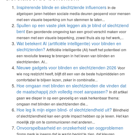
Inspirerende blinde en slechtziende influencers
In de
afgelopen jaren hebben sociale media deuren geopend voor mensen
met een visuele beperking om hun stemmen te laten...
Spullen op een vaste plek leggen als je blind of slechtziend
bent
Een geordende omgeving kan een groot verschil maken voor
mensen met een visuele beperking, zowel thuis als op het werk,...
Wat betekent AI (artificiële intelligentie) voor blinden en
slechtzienden?
Artificiële intelligentie (AI) heeft het potentieel om
een revolutie teweeg te brengen in het leven van blinden en
slechtzienden. AI...
Nieuwe gadgets voor blinden en slechtzienden 2026
Voor
wie nog restzicht heeft, blijft dit een van de beste hulpmiddelen om
comfortabel te blijven lezen, zeker in combinatie...
Hoe omgaan met blinden en slechtzienden die vinden dat
de maatschappij zich volledig moet aanpassen?
In dit artikel
gaan we dieper in op een gevoelig en vaak herkenbaar thema:
omgaan met blinden en slechtzienden die...
Hoe leg ik mijn eigen blind- of slechtziendheid uit?
Blindheid
of slechtziendheid kan een grote impact hebben op je leven. Het kan
moeilijk zijn om te communiceren met anderen...
Onvoorspelbaarheid en onzekerheid van oogproblemen
Soms merk je ineens dat je wazig begint te zien, dat kleuren