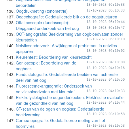
beoordelen
13-10-2023 05:10:33
Oogdrukmeting (tonometrie)
13-10-2023 05:10:33
Oogechografie: Gedetailleerde blik op de oogstructuren
Oftalmoscopie (fundoscopie):
13-10-2023 05:10:44
Diepgaand onderzoek van het oog
13-10-2023 05:10:47
OCT-angiografie: Beeldvorming van oogbloedvaten zonder
kleurstoffen
13-10-2023 05:10:10
Netvliesonderzoek: Afwijkingen of problemen in netvlies
opsporen
13-10-2023 05:10:02
Kleurentest: Beoordeling van kleurenzicht
Gonioscopie: Beoordeling van de
13-10-2023 04:10:08
ooghoek
13-10-2023 04:10:16
Fundusfotografie: Gedetailleerde beelden van achterste
deel van het oog
13-10-2023 04:10:50
Fluoresceïne-angiografie: Onderzoek van
netvliesbloedvaten met kleurstof
13-10-2023 04:10:33
Elektrofysiologische oogonderzoeken: Elektrische evaluatie
van de gezondheid van het oog
13-10-2023 04:10:44
CT-scan van de ogen en oogkas: Gedetailleerde
beeldvorming
13-10-2023 03:10:58
Corneatopografie: Gedetailleerde meting van het
hoornvlies
13-10-2023 03:10:53