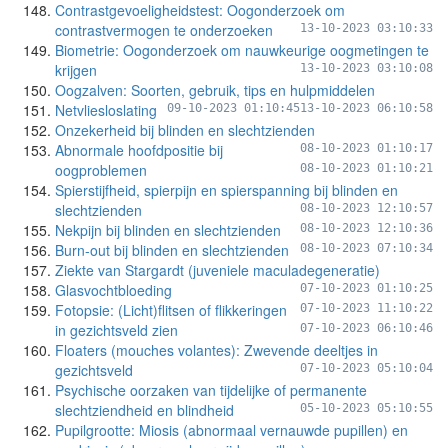
Contrastgevoeligheidstest: Oogonderzoek om
contrastvermogen te onderzoeken
13-10-2023 03:10:33
Biometrie: Oogonderzoek om nauwkeurige oogmetingen te
krijgen
13-10-2023 03:10:08
Oogzalven: Soorten, gebruik, tips en hulpmiddelen
Netvliesloslating
09-10-2023 01:10:45
13-10-2023 06:10:58
Onzekerheid bij blinden en slechtzienden
Abnormale hoofdpositie bij
08-10-2023 01:10:17
oogproblemen
08-10-2023 01:10:21
Spierstijfheid, spierpijn en spierspanning bij blinden en
slechtzienden
08-10-2023 12:10:57
Nekpijn bij blinden en slechtzienden
08-10-2023 12:10:36
Burn-out bij blinden en slechtzienden
08-10-2023 07:10:34
Ziekte van Stargardt (juveniele maculadegeneratie)
Glasvochtbloeding
07-10-2023 01:10:25
Fotopsie: (Licht)flitsen of flikkeringen
07-10-2023 11:10:22
in gezichtsveld zien
07-10-2023 06:10:46
Floaters (mouches volantes): Zwevende deeltjes in
gezichtsveld
07-10-2023 05:10:04
Psychische oorzaken van tijdelijke of permanente
slechtziendheid en blindheid
05-10-2023 05:10:55
Pupilgrootte: Miosis (abnormaal vernauwde pupillen) en