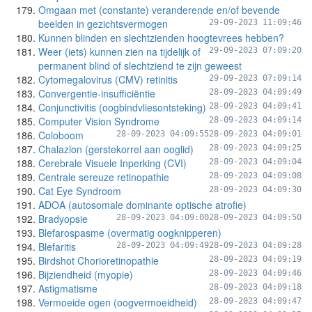
Omgaan met (constante) veranderende en/of bevende
beelden in gezichtsvermogen
29-09-2023 11:09:46
Kunnen blinden en slechtzienden hoogtevrees hebben?
Weer (iets) kunnen zien na tijdelijk of
29-09-2023 07:09:20
permanent blind of slechtziend te zijn geweest
Cytomegalovirus (CMV) retinitis
29-09-2023 07:09:14
Convergentie-insufficiëntie
28-09-2023 04:09:49
Conjunctivitis (oogbindvliesontsteking)
28-09-2023 04:09:41
Computer Vision Syndrome
28-09-2023 04:09:14
Coloboom
28-09-2023 04:09:55
28-09-2023 04:09:01
Chalazion (gerstekorrel aan ooglid)
28-09-2023 04:09:25
Cerebrale Visuele Inperking (CVI)
28-09-2023 04:09:04
Centrale sereuze retinopathie
28-09-2023 04:09:08
Cat Eye Syndroom
28-09-2023 04:09:30
ADOA (autosomale dominante optische atrofie)
Bradyopsie
28-09-2023 04:09:00
28-09-2023 04:09:50
Blefarospasme (overmatig oogknipperen)
Blefaritis
28-09-2023 04:09:49
28-09-2023 04:09:28
Birdshot Chorioretinopathie
28-09-2023 04:09:19
Bijziendheid (myopie)
28-09-2023 04:09:46
Astigmatisme
28-09-2023 04:09:18
Vermoeide ogen (oogvermoeidheid)
28-09-2023 04:09:47