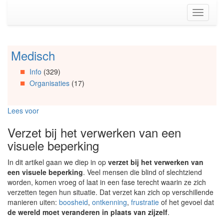
Spring
Toggle
naar
navigati
de
inhoud
(Accesskey
Medisch
Spring
1)
naar
Spring
Info
(329)
Artikels
naar
Organisaties
(17)
Spring
de
naar
primaire
Info
zijbalk
Lees voor
Spring
(Accesskey
naar
2)
Verzet bij het verwerken van een
Organisaties
visuele beperking
Spring
naar
In dit artikel gaan we diep in op
verzet bij het verwerken van
Social
een visuele beperking
. Veel mensen die blind of slechtziend
media
worden, komen vroeg of laat in een fase terecht waarin ze zich
verzetten tegen hun situatie. Dat verzet kan zich op verschillende
manieren uiten:
boosheid
,
ontkenning
,
frustratie
of het gevoel dat
de wereld moet veranderen in plaats van zijzelf
.