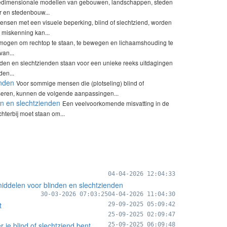
iedimensionale modellen van gebouwen, landschappen, steden
r en stedenbouw...
ensen met een visuele beperking, blind of slechtziend, worden
 miskenning kan...
mogen om rechtop te staan, te bewegen en lichaamshouding te
an...
nden en slechtzienden staan voor een unieke reeks uitdagingen
den...
enden
Voor sommige mensen die (plotseling) blind of
iseren, kunnen de volgende aanpassingen...
en en slechtzienden
Een veelvoorkomende misvatting in de
hterbij moet staan om...
04-04-2026 12:04:33
middelen voor blinden en slechtzienden
30-03-2026 07:03:25
04-04-2026 11:04:30
t
29-09-2025 05:09:42
25-09-2025 02:09:47
je blind of slechtziend bent
25-09-2025 06:09:48