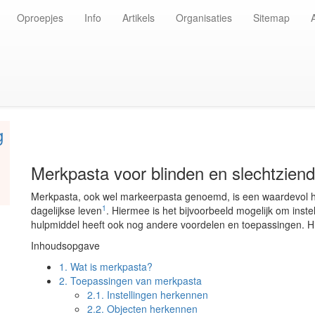
Oproepjes
Info
Artikels
Organisaties
Sitemap
g
Merkpasta voor blinden en slechtzien
Merkpasta, ook wel markeerpasta genoemd, is een waardevol hul
1
dagelijkse leven
. Hiermee is het bijvoorbeeld mogelijk om inste
hulpmiddel heeft ook nog andere voordelen en toepassingen. Hi
Inhoudsopgave
1.
Wat is merkpasta?
2.
Toepassingen van merkpasta
2.1.
Instellingen herkennen
2.2.
Objecten herkennen