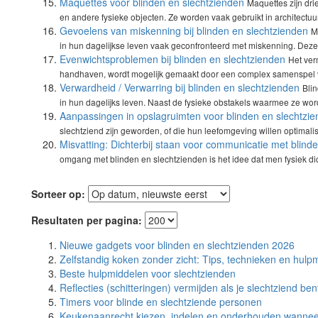
Maquettes voor blinden en slechtzienden
Maquettes zijn dr
en andere fysieke objecten. Ze worden vaak gebruikt in architectuu
Gevoelens van miskenning bij blinden en slechtzienden
M
in hun dagelijkse leven vaak geconfronteerd met miskenning. Deze
Evenwichtsproblemen bij blinden en slechtzienden
Het ver
handhaven, wordt mogelijk gemaakt door een complex samenspel v
Verwardheid / Verwarring bij blinden en slechtzienden
Bli
in hun dagelijks leven. Naast de fysieke obstakels waarmee ze wor
Aanpassingen in opslagruimten voor blinden en slechtzi
slechtziend zijn geworden, of die hun leefomgeving willen optimal
Misvatting: Dichterbij staan voor communicatie met blind
omgang met blinden en slechtzienden is het idee dat men fysiek dic
Sorteer op:
Resultaten per pagina:
Nieuwe gadgets voor blinden en slechtzienden 2026
Zelfstandig koken zonder zicht: Tips, technieken en hulp
Beste hulpmiddelen voor slechtzienden
Reflecties (schitteringen) vermijden als je slechtziend ben
Timers voor blinde en slechtziende personen
Keukenaanrecht kiezen, indelen en onderhouden wanneer 