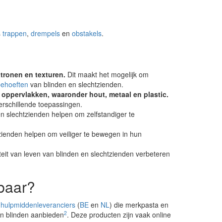
s
trappen
,
drempels
en
obstakels
.
atronen en texturen.
Dit maakt het mogelijk om
behoeften
van blinden en slechtzienden.
oppervlakken, waaronder hout, metaal en plastic.
erschillende toepassingen.
n slechtzienden helpen om zelfstandiger te
ienden helpen om veiliger te bewegen in hun
eit van leven van blinden en slechtzienden verbeteren
gbaar?
n
hulpmiddenleveranciers
(
BE
en
NL
) die merkpasta en
2
en blinden aanbieden
. Deze producten zijn vaak online