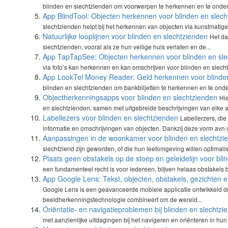
blinden en slechtzienden om voorwerpen te herkennen en te ondersc
App BlindTool: Objecten herkennen voor blinden en slec
slechtzienden helpt bij het herkennen van objecten via kunstmatige 
Natuurlijke looplijnen voor blinden en slechtzienden
Het da
slechtzienden, vooral als ze hun veilige huis verlaten en de...
App TapTapSee: Objecten herkennen voor blinden en sle
via foto’s kan herkennen en kan omschrijven voor blinden en slecht
App LookTel Money Reader: Geld herkennen voor blinden
blinden en slechtzienden om bankbiljetten te herkennen en te onde
Objectherkenningsapps voor blinden en slechtzienden
Hie
en slechtzienden, samen met uitgebreide beschrijvingen van elke app
Labellezers voor blinden en slechtzienden
Labellerzers, die
informatie en omschrijvingen van objecten. Dankzij deze vorm avn 
Aanpassingen in de woonkamer voor blinden en slechtzi
slechtziend zijn geworden, of die hun leefomgeving willen optimal
Plaats geen obstakels op de stoep en geleidelijn voor bli
een fundamenteel recht is voor iedereen, blijven helaas obstakels b
App Google Lens: Tekst, objecten, obstakels, gezichten 
Google Lens is een geavanceerde mobiele applicatie ontwikkeld doo
beeldherkenningstechnologie combineert om de wereld...
Oriëntatie- en navigatieproblemen bij blinden en slechtzi
met aanzienlijke uitdagingen bij het navigeren en oriënteren in hun