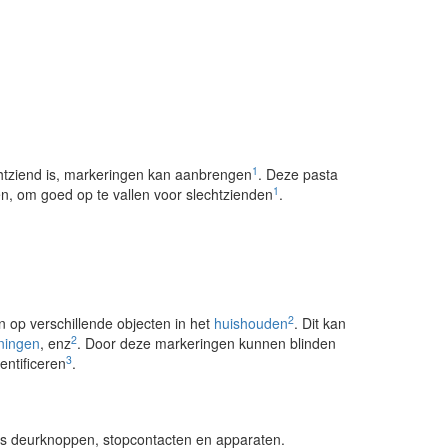
1
chtziend is, markeringen kan aanbrengen
. Deze pasta
1
en, om goed op te vallen voor slechtzienden
.
2
 op verschillende objecten in het
huishouden
. Dit kan
2
ningen
, enz
. Door deze markeringen kunnen blinden
3
entificeren
.
ls deurknoppen, stopcontacten en apparaten.