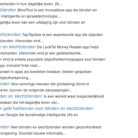
heiden in hun dagelijks leven. Ze...
htzienden
BlindTool is een innovatieve app die blinden en
intelligentie en spraaktechnologie....
gelijks leven kan een uitdaging zijn voor blinden en
chtzienden
TapTapSee is een waardevolle app die objecten
zienden. Hieronder vind...
 en slechtzienden
De LookTel Money Reader-app helpt
rscheiden. Hieronder vind je een gedetailleerde...
r vind je enkele populaire objectherkenningsapps voor blinden
, inclusief links naar...
 zowel in apps als toestellen bestaan, bieden gespoken
objectherkenning...
enden
Voor sommige mensen die (plotseling) blind of
iseren, kunnen de volgende aanpassingen...
nden en slechtzienden!
In een wereld waar toegankelijkheid
estaan die het dagelijks leven van...
en geld herkennen voor blinden en slechtzienden
r Google die kunstmatige intelligentie (AI) en
enden
Veel blinden en slechtzienden worden geconfronteerd
 omgeving. Doordat visuele informatie...