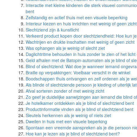
Interactie met kleine kinderen die sterk visueel communic
bent
Zelfstandig en actief thuis met een visuele beperking
Interieur kiezen en huis inrichten met weinig of geen zicht
Slechtziend zijn & kunstlicht
Verkeerd product kopen door slechtziendheid: Hoe kun je
Wachtrijen en drukte inschatten met weinig of geen zicht
Was ophangen als je weinig of slecht ziet
Daglichtritme behouden in huis zonder te zien of het licht 
Geld afhalen met de Batopin-automaten als je blind of sl
Blind of slechtziend: Wat doe je wanneer iemand ongevraa
Braille op verpakkingen: Voelbaar verschil in de winkel
Boodschappen thuis ontvangen en zelf ordenen als je wein
Als blinde of slechtziende persoon je kleding of uiterlijk 
Afval sorteren zonder of met weinig zicht
Zo geef je duidelijke aanwijzingen aan iemand die blind of
Je hotelkamer ontdekken als je blind of slechtziend bent
Productinformatie vinden als je blind of slechtziend bent
Sleutels herkennen als je weinig of niets ziet
Dweilen in huis met een visuele beperking
Spontaan een vreemde aanspreken als je die persoon niet 
Hoe kan je lezen als je blind of slechtziend bent?