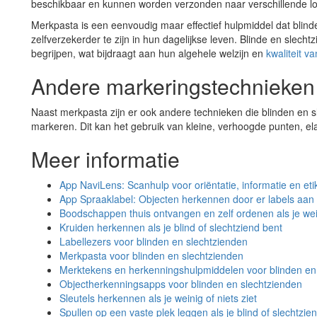
beschikbaar en kunnen worden verzonden naar verschillende lo
Merkpasta is een eenvoudig maar effectief hulpmiddel dat blind
zelfverzekerder te zijn in hun dagelijkse leven. Blinde en sle
begrijpen, wat bijdraagt aan hun algehele welzijn en
kwaliteit v
Andere markeringstechnieken
Naast merkpasta zijn er ook andere technieken die blinden en
markeren. Dit kan het gebruik van kleine, verhoogde punten, ela
Meer informatie
App NaviLens: Scanhulp voor oriëntatie, informatie en eti
App Spraaklabel: Objecten herkennen door er labels aan
Boodschappen thuis ontvangen en zelf ordenen als je wein
Kruiden herkennen als je blind of slechtziend bent
Labellezers voor blinden en slechtzienden
Merkpasta voor blinden en slechtzienden
Merktekens en herkenningshulpmiddelen voor blinden en
Objectherkenningsapps voor blinden en slechtzienden
Sleutels herkennen als je weinig of niets ziet
Spullen op een vaste plek leggen als je blind of slechtzie