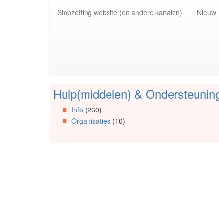
Spring
Stopzetting website (en andere kanalen)
Nieuw
naar
de
inhoud
(Accesskey
1)
Spring
naar
de
Hulp(middelen) & Ondersteunin
primaire
Spring
zijbalk
naar
Info
(260)
(Accesskey
Artikels
Organisaties
(10)
2)
Spring
naar
Info
Spring
naar
Organisaties
Spring
naar
Social
media