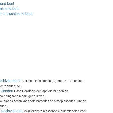
ziend bent
chtziend bent
d of slechtziend bent
slechtzienden?
Artificiële intelligentie (AI) heeft het potentieel
chtzienden. AI...
tzienden
Cash Reader is een app die blinden en
erkenningsapp maakt gebruik van...
nkele apps beschikbaar die barcodes en streepjescodes kunnen
nden...
 slechtzienden
Merktekens zijn essentiële hulpmiddelen voor