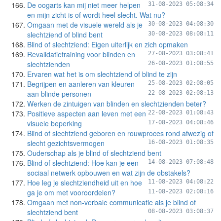
De oogarts kan mij niet meer helpen
31-08-2023 05:08:34
en mijn zicht is of wordt heel slecht. Wat nu?
Omgaan met de visuele wereld als je
30-08-2023 04:08:30
slechtziend of blind bent
30-08-2023 08:08:11
Blind of slechtziend: Eigen uiterlijk en zich opmaken
Revalidatietraining voor blinden en
27-08-2023 03:08:41
slechtzienden
26-08-2023 01:08:55
Ervaren wat het is om slechtziend of blind te zijn
Begrijpen en aanleren van kleuren
25-08-2023 02:08:05
aan blinde personen
22-08-2023 02:08:13
Werken de zintuigen van blinden en slechtzienden beter?
Positieve aspecten aan leven met een
22-08-2023 01:08:43
visuele beperking
17-08-2023 04:08:46
Blind of slechtziend geboren en rouwproces rond afwezig of
slecht gezichtsvermogen
16-08-2023 01:08:35
Ouderschap als je blind of slechtziend bent
Blind of slechtziend: Hoe kan je een
14-08-2023 07:08:48
sociaal netwerk opbouwen en wat zijn de obstakels?
Hoe leg je slechtziendheid uit en hoe
11-08-2023 04:08:22
ga je om met vooroordelen?
11-08-2023 02:08:16
Omgaan met non-verbale communicatie als je blind of
slechtziend bent
08-08-2023 03:08:37