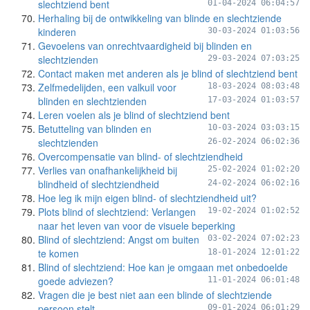
slechtziend bent
01-04-2024 06:04:57
Herhaling bij de ontwikkeling van blinde en slechtziende
kinderen
30-03-2024 01:03:56
Gevoelens van onrechtvaardigheid bij blinden en
slechtzienden
29-03-2024 07:03:25
Contact maken met anderen als je blind of slechtziend bent
Zelfmedelijden, een valkuil voor
18-03-2024 08:03:48
blinden en slechtzienden
17-03-2024 01:03:57
Leren voelen als je blind of slechtziend bent
Betutteling van blinden en
10-03-2024 03:03:15
slechtzienden
26-02-2024 06:02:36
Overcompensatie van blind- of slechtziendheid
Verlies van onafhankelijkheid bij
25-02-2024 01:02:20
blindheid of slechtziendheid
24-02-2024 06:02:16
Hoe leg ik mijn eigen blind- of slechtziendheid uit?
Plots blind of slechtziend: Verlangen
19-02-2024 01:02:52
naar het leven van voor de visuele beperking
Blind of slechtziend: Angst om buiten
03-02-2024 07:02:23
te komen
18-01-2024 12:01:22
Blind of slechtziend: Hoe kan je omgaan met onbedoelde
goede adviezen?
11-01-2024 06:01:48
Vragen die je best niet aan een blinde of slechtziende
persoon stelt
09-01-2024 06:01:29