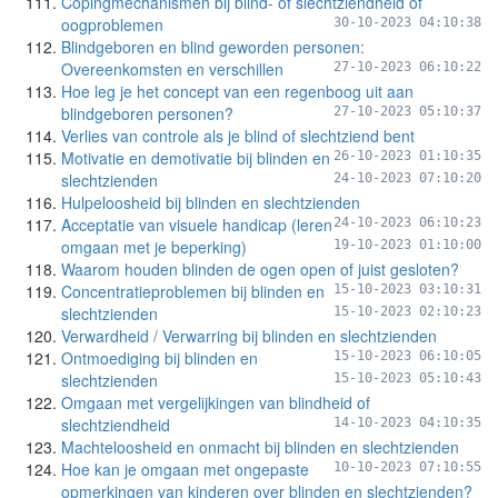
Copingmechanismen bij blind- of slechtziendheid of
oogproblemen
30-10-2023 04:10:38
Blindgeboren en blind geworden personen:
Overeenkomsten en verschillen
27-10-2023 06:10:22
Hoe leg je het concept van een regenboog uit aan
blindgeboren personen?
27-10-2023 05:10:37
Verlies van controle als je blind of slechtziend bent
Motivatie en demotivatie bij blinden en
26-10-2023 01:10:35
slechtzienden
24-10-2023 07:10:20
Hulpeloosheid bij blinden en slechtzienden
Acceptatie van visuele handicap (leren
24-10-2023 06:10:23
omgaan met je beperking)
19-10-2023 01:10:00
Waarom houden blinden de ogen open of juist gesloten?
Concentratieproblemen bij blinden en
15-10-2023 03:10:31
slechtzienden
15-10-2023 02:10:23
Verwardheid / Verwarring bij blinden en slechtzienden
Ontmoediging bij blinden en
15-10-2023 06:10:05
slechtzienden
15-10-2023 05:10:43
Omgaan met vergelijkingen van blindheid of
slechtziendheid
14-10-2023 04:10:35
Machteloosheid en onmacht bij blinden en slechtzienden
Hoe kan je omgaan met ongepaste
10-10-2023 07:10:55
opmerkingen van kinderen over blinden en slechtzienden?