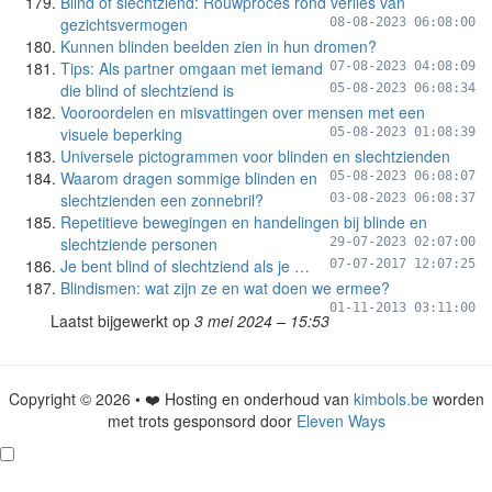
Blind of slechtziend: Rouwproces rond verlies van
gezichtsvermogen
08-08-2023 06:08:00
Kunnen blinden beelden zien in hun dromen?
Tips: Als partner omgaan met iemand
07-08-2023 04:08:09
die blind of slechtziend is
05-08-2023 06:08:34
Vooroordelen en misvattingen over mensen met een
visuele beperking
05-08-2023 01:08:39
Universele pictogrammen voor blinden en slechtzienden
Waarom dragen sommige blinden en
05-08-2023 06:08:07
slechtzienden een zonnebril?
03-08-2023 06:08:37
Repetitieve bewegingen en handelingen bij blinde en
slechtziende personen
29-07-2023 02:07:00
Je bent blind of slechtziend als je …
07-07-2017 12:07:25
Blindismen: wat zijn ze en wat doen we ermee?
01-11-2013 03:11:00
Laatst bijgewerkt op
3 mei 2024 – 15:53
Copyright © 2026 • ❤️ Hosting en onderhoud van
kimbols.be
worden
met trots gesponsord door
Eleven Ways