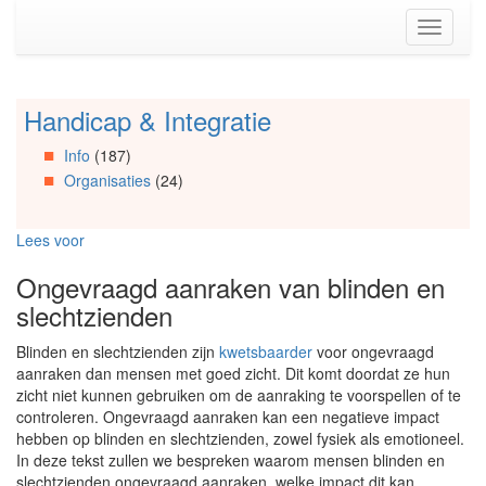
Spring
Toggle
naar
navigati
de
inhoud
(Accesskey
Handicap & Integratie
Spring
1)
naar
Spring
Info
(187)
Artikels
naar
Organisaties
(24)
Spring
de
naar
primaire
Info
zijbalk
Lees voor
Spring
(Accesskey
naar
2)
Ongevraagd aanraken van blinden en
Organisaties
slechtzienden
Spring
naar
Blinden en slechtzienden zijn
kwetsbaarder
voor ongevraagd
Social
aanraken dan mensen met goed zicht. Dit komt doordat ze hun
media
zicht niet kunnen gebruiken om de aanraking te voorspellen of te
controleren. Ongevraagd aanraken kan een negatieve impact
hebben op blinden en slechtzienden, zowel fysiek als emotioneel.
In deze tekst zullen we bespreken waarom mensen blinden en
slechtzienden ongevraagd aanraken, welke impact dit kan