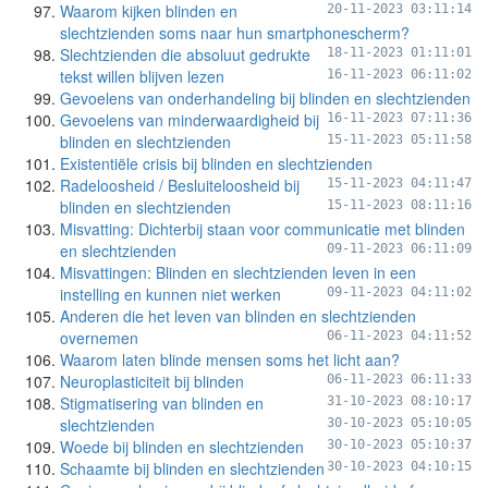
Waarom kijken blinden en
20-11-2023 03:11:14
slechtzienden soms naar hun smartphonescherm?
Slechtzienden die absoluut gedrukte
18-11-2023 01:11:01
tekst willen blijven lezen
16-11-2023 06:11:02
Gevoelens van onderhandeling bij blinden en slechtzienden
Gevoelens van minderwaardigheid bij
16-11-2023 07:11:36
blinden en slechtzienden
15-11-2023 05:11:58
Existentiële crisis bij blinden en slechtzienden
Radeloosheid / Besluiteloosheid bij
15-11-2023 04:11:47
blinden en slechtzienden
15-11-2023 08:11:16
Misvatting: Dichterbij staan voor communicatie met blinden
en slechtzienden
09-11-2023 06:11:09
Misvattingen: Blinden en slechtzienden leven in een
instelling en kunnen niet werken
09-11-2023 04:11:02
Anderen die het leven van blinden en slechtzienden
overnemen
06-11-2023 04:11:52
Waarom laten blinde mensen soms het licht aan?
Neuroplasticiteit bij blinden
06-11-2023 06:11:33
Stigmatisering van blinden en
31-10-2023 08:10:17
slechtzienden
30-10-2023 05:10:05
Woede bij blinden en slechtzienden
30-10-2023 05:10:37
Schaamte bij blinden en slechtzienden
30-10-2023 04:10:15