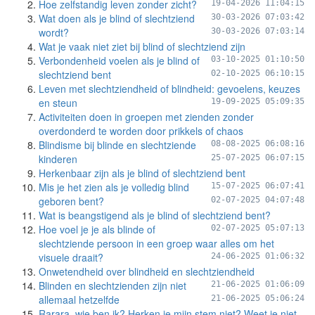
Hoe zelfstandig leven zonder zicht?
19-04-2026 11:04:15
Wat doen als je blind of slechtziend
30-03-2026 07:03:42
wordt?
30-03-2026 07:03:14
Wat je vaak niet ziet bij blind of slechtziend zijn
Verbondenheid voelen als je blind of
03-10-2025 01:10:50
slechtziend bent
02-10-2025 06:10:15
Leven met slechtziendheid of blindheid: gevoelens, keuzes
en steun
19-09-2025 05:09:35
Activiteiten doen in groepen met zienden zonder
overdonderd te worden door prikkels of chaos
Blindisme bij blinde en slechtziende
08-08-2025 06:08:16
kinderen
25-07-2025 06:07:15
Herkenbaar zijn als je blind of slechtziend bent
Mis je het zien als je volledig blind
15-07-2025 06:07:41
geboren bent?
02-07-2025 04:07:48
Wat is beangstigend als je blind of slechtziend bent?
Hoe voel je je als blinde of
02-07-2025 05:07:13
slechtziende persoon in een groep waar alles om het
visuele draait?
24-06-2025 01:06:32
Onwetendheid over blindheid en slechtziendheid
Blinden en slechtzienden zijn niet
21-06-2025 01:06:09
allemaal hetzelfde
21-06-2025 05:06:24
Rarara, wie ben ik? Herken je mijn stem niet? Weet je niet