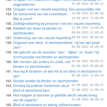
oogproblemen
15-09-2023 05:09:22
Omgaan met een visuele beperking: Een persoonlijke reis
De schoonheid van het onzichtbare:
14-09-2023 02:09:30
Wat is mooi?
13-09-2023 11:09:09
Zelfstigmatisering bij personen met een visuele beperking
Kwaliteit van leven bij blinden en
12-09-2023 12:09:28
slechtzienden
09-09-2023 11:09:45
Ontkenning van een visuele beperking
09-09-2023 06:09:42
Ongeloof over blind- of slechtziendheid: “Jij kan wel goed
zien!”
04-09-2023 01:09:35
Het gebruik van de woorden “zien”, “kijken” en “lezen” bij
communicatie met blinden en slechtzienden
Alle mensen zijn anders en uniek, ook
03-09-2023 04:09:11
blinden en slechtzienden
02-09-2023 05:09:03
Hoe leg ik kinderen uit wat het is om blind of slechtziend te
zijn?
02-09-2023 12:09:19
Sociale isolatie bij blinden en slechtzienden
Emoties bij anderen herkennen als je
01-09-2023 02:09:17
blind of slechtziend bent
31-08-2023 12:08:18
Hoe reageer je wanneer je geliefde slecht nieuws kreeg
van de oogarts?
31-08-2023 06:08:33
Blind of slechtziend en weinig zelfvertrouwen