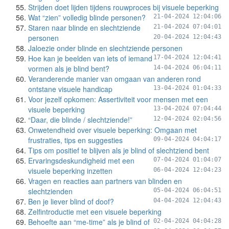
Strijden doet lijden tijdens rouwproces bij visuele beperking
Wat “zien” volledig blinde personen?
21-04-2024 12:04:06
Staren naar blinde en slechtziende
21-04-2024 07:04:01
personen
20-04-2024 12:04:43
Jaloezie onder blinde en slechtziende personen
Hoe kan je beelden van iets of iemand
17-04-2024 12:04:41
vormen als je blind bent?
14-04-2024 06:04:11
Veranderende manier van omgaan van anderen rond
ontstane visuele handicap
13-04-2024 01:04:33
Voor jezelf opkomen: Assertiviteit voor mensen met een
visuele beperking
13-04-2024 07:04:44
“Daar, die blinde / slechtziende!”
12-04-2024 02:04:56
Onwetendheid over visuele beperking: Omgaan met
frustraties, tips en suggesties
09-04-2024 04:04:17
Tips om positief te blijven als je blind of slechtziend bent
Ervaringsdeskundigheid met een
07-04-2024 01:04:07
visuele beperking inzetten
06-04-2024 12:04:23
Vragen en reacties aan partners van blinden en
slechtzienden
05-04-2024 06:04:51
Ben je liever blind of doof?
04-04-2024 12:04:43
Zelfintroductie met een visuele beperking
Behoefte aan “me-time” als je blind of
02-04-2024 04:04:28