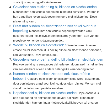
zoals tijdsbesparing, efficiëntie en een...
Gevoelens van miskenning bij blinden en slechtzienden
Mensen met een visuele beperking, blind of slechtziend, worden in
hun dagelijkse leven vaak geconfronteerd met miskenning. Deze
miskenning kan...
Praat met blinden en slechtzienden niet enkel over hun
beperking
Mensen met een visuele beperking worden vaak
geconfronteerd met misvattingen en stereotyperingen. Eén van de
meestvoorkomende is dat mensen de...
Woede bij blinden en slechtzienden
Woede is een intense
emotie die bij iedereen, dus ook bij blinde en slechtziende personen,
kan voorkomen. Deze emotie, de...
Gevoelens van onderhandeling bij blinden en slechtzienden
Rouwverwerking is een proces dat iedereen doormaakt na het verlies
van een dierbare of een andere belangrijke verandering in het...
Kunnen blinden en slechtzienden ook claustrofobie
hebben?
Claustrofobie is een angststoornis die wordt gekenmerkt
door een intense angst voor kleine, afgesloten ruimtes. Mensen met
claustrofobie kunnen paniekaanvallen...
Hopeloosheid bij blinden en slechtzienden
Hopeloosheid is
een diepgaand en ontmoedigend gevoel dat zowel blinden als
slechtzienden kunnen (maar niet noodzakelijk hoeven te) ervaren