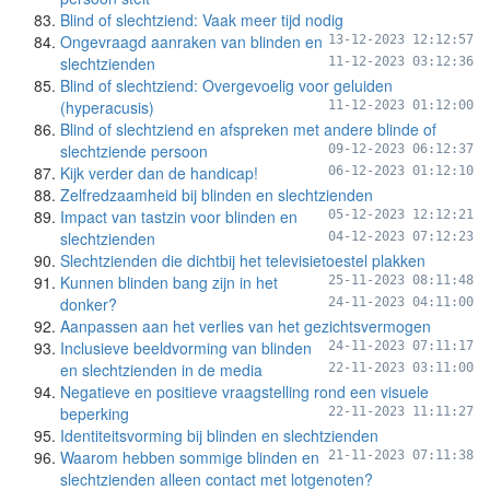
Blind of slechtziend: Vaak meer tijd nodig
Ongevraagd aanraken van blinden en
13-12-2023 12:12:57
slechtzienden
11-12-2023 03:12:36
Blind of slechtziend: Overgevoelig voor geluiden
(hyperacusis)
11-12-2023 01:12:00
Blind of slechtziend en afspreken met andere blinde of
slechtziende persoon
09-12-2023 06:12:37
Kijk verder dan de handicap!
06-12-2023 01:12:10
Zelfredzaamheid bij blinden en slechtzienden
Impact van tastzin voor blinden en
05-12-2023 12:12:21
slechtzienden
04-12-2023 07:12:23
Slechtzienden die dichtbij het televisietoestel plakken
Kunnen blinden bang zijn in het
25-11-2023 08:11:48
donker?
24-11-2023 04:11:00
Aanpassen aan het verlies van het gezichtsvermogen
Inclusieve beeldvorming van blinden
24-11-2023 07:11:17
en slechtzienden in de media
22-11-2023 03:11:00
Negatieve en positieve vraagstelling rond een visuele
beperking
22-11-2023 11:11:27
Identiteitsvorming bij blinden en slechtzienden
Waarom hebben sommige blinden en
21-11-2023 07:11:38
slechtzienden alleen contact met lotgenoten?