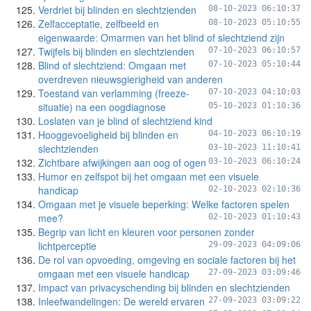
Verdriet bij blinden en slechtzienden
08-10-2023 06:10:37
Zelfacceptatie, zelfbeeld en
08-10-2023 05:10:55
eigenwaarde: Omarmen van het blind of slechtziend zijn
Twijfels bij blinden en slechtzienden
07-10-2023 06:10:57
Blind of slechtziend: Omgaan met
07-10-2023 05:10:44
overdreven nieuwsgierigheid van anderen
Toestand van verlamming (freeze-
07-10-2023 04:10:03
situatie) na een oogdiagnose
05-10-2023 01:10:36
Loslaten van je blind of slechtziend kind
Hooggevoeligheid bij blinden en
04-10-2023 06:10:19
slechtzienden
03-10-2023 11:10:41
Zichtbare afwijkingen aan oog of ogen
03-10-2023 06:10:24
Humor en zelfspot bij het omgaan met een visuele
handicap
02-10-2023 02:10:36
Omgaan met je visuele beperking: Welke factoren spelen
mee?
02-10-2023 01:10:43
Begrip van licht en kleuren voor personen zonder
lichtperceptie
29-09-2023 04:09:06
De rol van opvoeding, omgeving en sociale factoren bij het
omgaan met een visuele handicap
27-09-2023 03:09:46
Impact van privacyschending bij blinden en slechtzienden
Inleefwandelingen: De wereld ervaren
27-09-2023 03:09:22