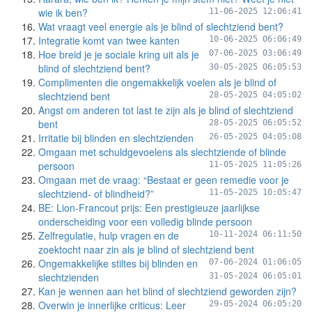
wie ik ben?
11-06-2025 12:06:41
Wat vraagt veel energie als je blind of slechtziend bent?
Integratie komt van twee kanten
10-06-2025 06:06:49
Hoe breid je je sociale kring uit als je
07-06-2025 03:06:49
blind of slechtziend bent?
30-05-2025 06:05:53
Complimenten die ongemakkelijk voelen als je blind of
slechtziend bent
28-05-2025 04:05:02
Angst om anderen tot last te zijn als je blind of slechtziend
bent
28-05-2025 06:05:52
Irritatie bij blinden en slechtzienden
26-05-2025 04:05:08
Omgaan met schuldgevoelens als slechtziende of blinde
persoon
11-05-2025 11:05:26
Omgaan met de vraag: “Bestaat er geen remedie voor je
slechtziend- of blindheid?”
11-05-2025 10:05:47
BE: Lion-Francout prijs: Een prestigieuze jaarlijkse
onderscheiding voor een volledig blinde persoon
Zelfregulatie, hulp vragen en de
10-11-2024 06:11:50
zoektocht naar zin als je blind of slechtziend bent
Ongemakkelijke stiltes bij blinden en
07-06-2024 01:06:05
slechtzienden
31-05-2024 06:05:01
Kan je wennen aan het blind of slechtziend geworden zijn?
Overwin je innerlijke criticus: Leer
29-05-2024 06:05:20