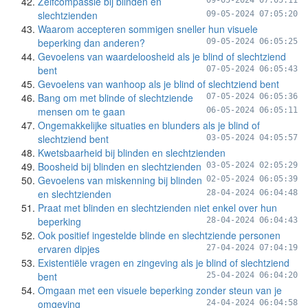
Zelfcompassie bij blinden en
09-05-2024 07:05:11
slechtzienden
09-05-2024 07:05:20
Waarom accepteren sommigen sneller hun visuele
beperking dan anderen?
09-05-2024 06:05:25
Gevoelens van waardeloosheid als je blind of slechtziend
bent
07-05-2024 06:05:43
Gevoelens van wanhoop als je blind of slechtziend bent
Bang om met blinde of slechtziende
07-05-2024 06:05:36
mensen om te gaan
06-05-2024 06:05:11
Ongemakkelijke situaties en blunders als je blind of
slechtziend bent
03-05-2024 04:05:57
Kwetsbaarheid bij blinden en slechtzienden
Boosheid bij blinden en slechtzienden
03-05-2024 02:05:29
Gevoelens van miskenning bij blinden
02-05-2024 06:05:39
en slechtzienden
28-04-2024 06:04:48
Praat met blinden en slechtzienden niet enkel over hun
beperking
28-04-2024 06:04:43
Ook positief ingestelde blinde en slechtziende personen
ervaren dipjes
27-04-2024 07:04:19
Existentiële vragen en zingeving als je blind of slechtziend
bent
25-04-2024 06:04:20
Omgaan met een visuele beperking zonder steun van je
omgeving
24-04-2024 06:04:58