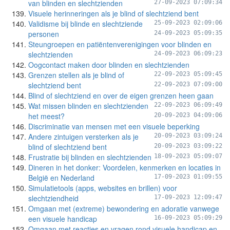
van blinden en slechtzienden
27-09-2023 07:09:34
Visuele herinneringen als je blind of slechtziend bent
Validisme bij blinde en slechtziende
25-09-2023 02:09:06
personen
24-09-2023 05:09:35
Steungroepen en patiëntenverenigingen voor blinden en
slechtzienden
24-09-2023 06:09:23
Oogcontact maken door blinden en slechtzienden
Grenzen stellen als je blind of
22-09-2023 05:09:45
slechtziend bent
22-09-2023 07:09:00
Blind of slechtziend en over de eigen grenzen heen gaan
Wat missen blinden en slechtzienden
22-09-2023 06:09:49
het meest?
20-09-2023 04:09:06
Discriminatie van mensen met een visuele beperking
Andere zintuigen versterken als je
20-09-2023 03:09:24
blind of slechtziend bent
20-09-2023 03:09:22
Frustratie bij blinden en slechtzienden
18-09-2023 05:09:07
Dineren in het donker: Voordelen, kenmerken en locaties in
België en Nederland
17-09-2023 01:09:55
Simulatietools (apps, websites en brillen) voor
slechtziendheid
17-09-2023 12:09:47
Omgaan met (extreme) bewondering en adoratie vanwege
een visuele handicap
16-09-2023 05:09:29
Omgaan met reacties en vragen rond visuele handicap en