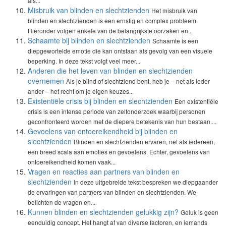
als...
Misbruik van blinden en slechtzienden
Het misbruik van
blinden en slechtzienden is een ernstig en complex probleem.
Hieronder volgen enkele van de belangrijkste oorzaken en...
Schaamte bij blinden en slechtzienden
Schaamte is een
diepgewortelde emotie die kan ontstaan als gevolg van een visuele
beperking. In deze tekst volgt veel meer...
Anderen die het leven van blinden en slechtzienden
overnemen
Als je blind of slechtziend bent, heb je – net als ieder
ander – het recht om je eigen keuzes...
Existentiële crisis bij blinden en slechtzienden
Een existentiële
crisis is een intense periode van zelfonderzoek waarbij personen
geconfronteerd worden met de diepere betekenis van hun bestaan....
Gevoelens van ontoereikendheid bij blinden en
slechtzienden
Blinden en slechtzienden ervaren, net als iedereen,
een breed scala aan emoties en gevoelens. Echter, gevoelens van
ontoereikendheid komen vaak...
Vragen en reacties aan partners van blinden en
slechtzienden
In deze uitgebreide tekst bespreken we diepgaander
de ervaringen van partners van blinden en slechtzienden. We
belichten de vragen en...
Kunnen blinden en slechtzienden gelukkig zijn?
Geluk is geen
eenduidig concept. Het hangt af van diverse factoren, en iemands