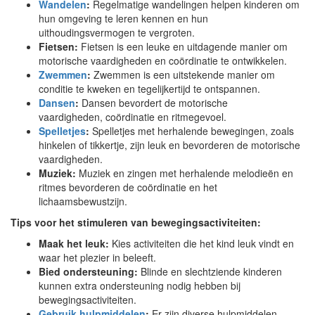
Wandelen
:
Regelmatige wandelingen helpen kinderen om
hun omgeving te leren kennen en hun
uithoudingsvermogen te vergroten.
Fietsen:
Fietsen is een leuke en uitdagende manier om
motorische vaardigheden en coördinatie te ontwikkelen.
Zwemmen
:
Zwemmen is een uitstekende manier om
conditie te kweken en tegelijkertijd te ontspannen.
Dansen
:
Dansen bevordert de motorische
vaardigheden, coördinatie en ritmegevoel.
Spelletjes
:
Spelletjes met herhalende bewegingen, zoals
hinkelen of tikkertje, zijn leuk en bevorderen de motorische
vaardigheden.
Muziek:
Muziek en zingen met herhalende melodieën en
ritmes bevorderen de coördinatie en het
lichaamsbewustzijn.
Tips voor het stimuleren van bewegingsactiviteiten:
Maak het leuk:
Kies activiteiten die het kind leuk vindt en
waar het plezier in beleeft.
Bied ondersteuning:
Blinde en slechtziende kinderen
kunnen extra ondersteuning nodig hebben bij
bewegingsactiviteiten.
Gebruik hulpmiddelen
:
Er zijn diverse hulpmiddelen