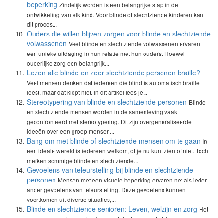
beperking
Zindelijk worden is een belangrijke stap in de
ontwikkeling van elk kind. Voor blinde of slechtziende kinderen kan
dit proces...
Ouders die willen blijven zorgen voor blinde en slechtziende
volwassenen
Veel blinde en slechtziende volwassenen ervaren
een unieke uitdaging in hun relatie met hun ouders. Hoewel
ouderlijke zorg een belangrijk...
Lezen alle blinde en zeer slechtziende personen braille?
Veel mensen denken dat iedereen die blind is automatisch braille
leest, maar dat klopt niet. In dit artikel lees je...
Stereotypering van blinde en slechtziende personen
Blinde
en slechtziende mensen worden in de samenleving vaak
geconfronteerd met stereotypering. Dit zijn overgeneraliseerde
ideeën over een groep mensen...
Bang om met blinde of slechtziende mensen om te gaan
In
een ideale wereld is iedereen welkom, of je nu kunt zien of niet. Toch
merken sommige blinde en slechtziende...
Gevoelens van teleurstelling bij blinde en slechtziende
personen
Mensen met een visuele beperking ervaren net als ieder
ander gevoelens van teleurstelling. Deze gevoelens kunnen
voortkomen uit diverse situaties,...
Blinde en slechtziende senioren: Leven, welzijn en zorg
Het