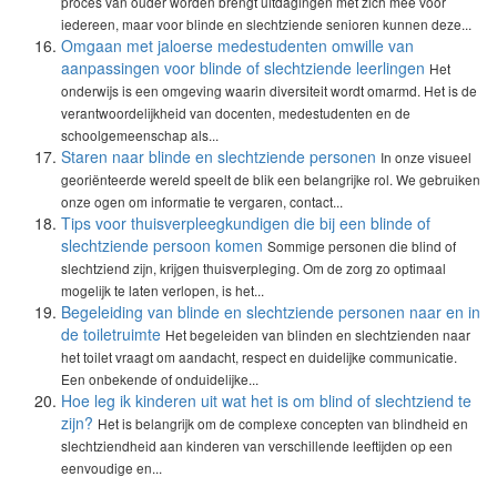
proces van ouder worden brengt uitdagingen met zich mee voor
iedereen, maar voor blinde en slechtziende senioren kunnen deze...
Omgaan met jaloerse medestudenten omwille van
aanpassingen voor blinde of slechtziende leerlingen
Het
onderwijs is een omgeving waarin diversiteit wordt omarmd. Het is de
verantwoordelijkheid van docenten, medestudenten en de
schoolgemeenschap als...
Staren naar blinde en slechtziende personen
In onze visueel
georiënteerde wereld speelt de blik een belangrijke rol. We gebruiken
onze ogen om informatie te vergaren, contact...
Tips voor thuisverpleegkundigen die bij een blinde of
slechtziende persoon komen
Sommige personen die blind of
slechtziend zijn, krijgen thuisverpleging. Om de zorg zo optimaal
mogelijk te laten verlopen, is het...
Begeleiding van blinde en slechtziende personen naar en in
de toiletruimte
Het begeleiden van blinden en slechtzienden naar
het toilet vraagt om aandacht, respect en duidelijke communicatie.
Een onbekende of onduidelijke...
Hoe leg ik kinderen uit wat het is om blind of slechtziend te
zijn?
Het is belangrijk om de complexe concepten van blindheid en
slechtziendheid aan kinderen van verschillende leeftijden op een
eenvoudige en...