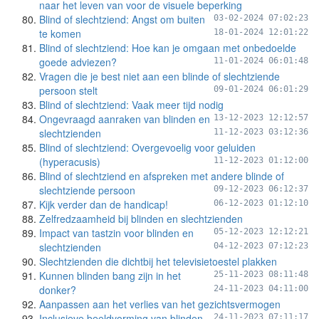
naar het leven van voor de visuele beperking
Blind of slechtziend: Angst om buiten
03-02-2024 07:02:23
te komen
18-01-2024 12:01:22
Blind of slechtziend: Hoe kan je omgaan met onbedoelde
goede adviezen?
11-01-2024 06:01:48
Vragen die je best niet aan een blinde of slechtziende
persoon stelt
09-01-2024 06:01:29
Blind of slechtziend: Vaak meer tijd nodig
Ongevraagd aanraken van blinden en
13-12-2023 12:12:57
slechtzienden
11-12-2023 03:12:36
Blind of slechtziend: Overgevoelig voor geluiden
(hyperacusis)
11-12-2023 01:12:00
Blind of slechtziend en afspreken met andere blinde of
slechtziende persoon
09-12-2023 06:12:37
Kijk verder dan de handicap!
06-12-2023 01:12:10
Zelfredzaamheid bij blinden en slechtzienden
Impact van tastzin voor blinden en
05-12-2023 12:12:21
slechtzienden
04-12-2023 07:12:23
Slechtzienden die dichtbij het televisietoestel plakken
Kunnen blinden bang zijn in het
25-11-2023 08:11:48
donker?
24-11-2023 04:11:00
Aanpassen aan het verlies van het gezichtsvermogen
Inclusieve beeldvorming van blinden
24-11-2023 07:11:17