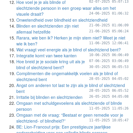
Hoe voel je je als blinde of
02-07-2025 05:07:13
slechtziende persoon in een groep waar alles om het
visuele draait?
24-06-2025 01:06:32
Onwetendheid over blindheid en slechtziendheid
Blinden en slechtzienden zijn niet
21-06-2025 01:06:09
allemaal hetzelfde
21-06-2025 05:06:24
Rarara, wie ben ik? Herken je mijn stem niet? Weet je niet
wie ik ben?
11-06-2025 12:06:41
Wat vraagt veel energie als je blind of slechtziend bent?
Integratie komt van twee kanten
10-06-2025 06:06:49
Hoe breid je je sociale kring uit als je
07-06-2025 03:06:49
blind of slechtziend bent?
30-05-2025 06:05:53
Complimenten die ongemakkelijk voelen als je blind of
slechtziend bent
28-05-2025 04:05:02
Angst om anderen tot last te zijn als je blind of slechtziend
bent
28-05-2025 06:05:52
Irritatie bij blinden en slechtzienden
26-05-2025 04:05:08
Omgaan met schuldgevoelens als slechtziende of blinde
persoon
11-05-2025 11:05:26
Omgaan met de vraag: “Bestaat er geen remedie voor je
slechtziend- of blindheid?”
11-05-2025 10:05:47
BE: Lion-Francout prijs: Een prestigieuze jaarlijkse
onderscheiding voor een volledig blinde persoon