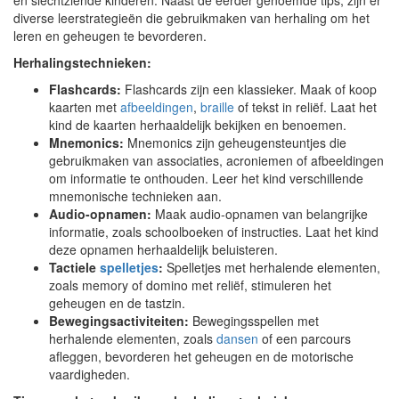
en slechtziende kinderen. Naast de eerder genoemde tips, zijn er
diverse leerstrategieën die gebruikmaken van herhaling om het
leren en geheugen te bevorderen.
Herhalingstechnieken:
Flashcards:
Flashcards zijn een klassieker. Maak of koop
kaarten met
afbeeldingen
,
braille
of tekst in reliëf. Laat het
kind de kaarten herhaaldelijk bekijken en benoemen.
Mnemonics:
Mnemonics zijn geheugensteuntjes die
gebruikmaken van associaties, acroniemen of afbeeldingen
om informatie te onthouden. Leer het kind verschillende
mnemonische technieken aan.
Audio-opnamen:
Maak audio-opnamen van belangrijke
informatie, zoals schoolboeken of instructies. Laat het kind
deze opnamen herhaaldelijk beluisteren.
Tactiele
spelletjes
:
Spelletjes met herhalende elementen,
zoals memory of domino met reliëf, stimuleren het
geheugen en de tastzin.
Bewegingsactiviteiten:
Bewegingsspellen met
herhalende elementen, zoals
dansen
of een parcours
afleggen, bevorderen het geheugen en de motorische
vaardigheden.