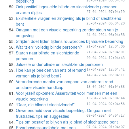
beperking
28-04-2024 06:04:43
Ook positief ingestelde blinde en slechtziende personen
ervaren dipjes
27-04-2024 07:04:19
Existentiële vragen en zingeving als je blind of slechtziend
bent
25-04-2024 06:04:20
Omgaan met een visuele beperking zonder steun van je
omgeving
24-04-2024 06:04:58
Strijden doet lijden tijdens rouwproces bij visuele beperking
Wat “zien” volledig blinde personen?
21-04-2024 12:04:06
Staren naar blinde en slechtziende
21-04-2024 07:04:01
personen
20-04-2024 12:04:43
Jaloezie onder blinde en slechtziende personen
Hoe kan je beelden van iets of iemand
17-04-2024 12:04:41
vormen als je blind bent?
14-04-2024 06:04:11
Veranderende manier van omgaan van anderen rond
ontstane visuele handicap
13-04-2024 01:04:33
Voor jezelf opkomen: Assertiviteit voor mensen met een
visuele beperking
13-04-2024 07:04:44
“Daar, die blinde / slechtziende!”
12-04-2024 02:04:56
Onwetendheid over visuele beperking: Omgaan met
frustraties, tips en suggesties
09-04-2024 04:04:17
Tips om positief te blijven als je blind of slechtziend bent
Ervaringsdeskundigheid met een
07-04-2024 01:04:07