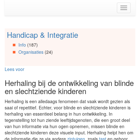
Spring
Toggle
naar
navigati
de
inhoud
(Accesskey
Handicap & Integratie
Spring
1)
naar
Spring
Info
(187)
Artikels
naar
Organisaties
(24)
Spring
de
naar
primaire
Info
zijbalk
Lees voor
Spring
(Accesskey
naar
2)
Herhaling bij de ontwikkeling van blinde
Organisaties
en slechtziende kinderen
Spring
naar
Herhaling is een alledaags fenomeen dat vaak wordt gezien als
Social
saai of repetitief. Echter, voor blinde en slechtziende kinderen is
media
herhaling van essentieel belang in hun ontwikkeling. In
tegenstelling tot hun ziende leeftijdsgenoten, die een groot deel
van hun informatie via hun ogen opnemen, missen blinde en
slechtziende kinderen deze visuele input. Herhaling helpt hen om
de informatie die ze via andere
zintuigen
, zoals
tast
en gehoor,