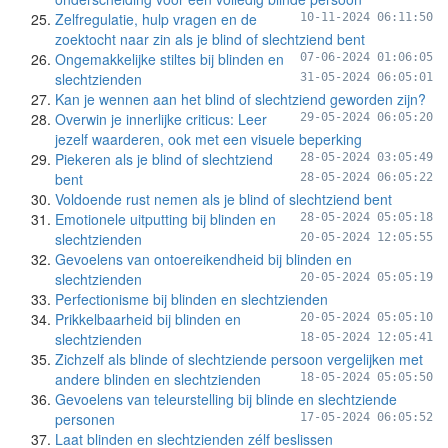
Zelfregulatie, hulp vragen en de
10-11-2024 06:11:50
zoektocht naar zin als je blind of slechtziend bent
Ongemakkelijke stiltes bij blinden en
07-06-2024 01:06:05
slechtzienden
31-05-2024 06:05:01
Kan je wennen aan het blind of slechtziend geworden zijn?
Overwin je innerlijke criticus: Leer
29-05-2024 06:05:20
jezelf waarderen, ook met een visuele beperking
Piekeren als je blind of slechtziend
28-05-2024 03:05:49
bent
28-05-2024 06:05:22
Voldoende rust nemen als je blind of slechtziend bent
Emotionele uitputting bij blinden en
28-05-2024 05:05:18
slechtzienden
20-05-2024 12:05:55
Gevoelens van ontoereikendheid bij blinden en
slechtzienden
20-05-2024 05:05:19
Perfectionisme bij blinden en slechtzienden
Prikkelbaarheid bij blinden en
20-05-2024 05:05:10
slechtzienden
18-05-2024 12:05:41
Zichzelf als blinde of slechtziende persoon vergelijken met
andere blinden en slechtzienden
18-05-2024 05:05:50
Gevoelens van teleurstelling bij blinde en slechtziende
personen
17-05-2024 06:05:52
Laat blinden en slechtzienden zélf beslissen