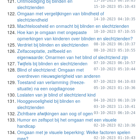
Ontmoediging bij blinden en
15-10-2023 06:10:05
slechtzienden
15-10-2023 05:10:43
Omgaan met vergelijkingen van blindheid of
slechtziendheid
14-10-2023 04:10:35
Machteloosheid en onmacht bij blinden en slechtzienden
Hoe kan je omgaan met ongepaste
10-10-2023 07:10:55
opmerkingen van kinderen over blinden en slechtzienden?
Verdriet bij blinden en slechtzienden
08-10-2023 06:10:37
Zelfacceptatie, zelfbeeld en
08-10-2023 05:10:55
eigenwaarde: Omarmen van het blind of slechtziend zijn
Twijfels bij blinden en slechtzienden
07-10-2023 06:10:57
Blind of slechtziend: Omgaan met
07-10-2023 05:10:44
overdreven nieuwsgierigheid van anderen
Toestand van verlamming (freeze-
07-10-2023 04:10:03
situatie) na een oogdiagnose
05-10-2023 01:10:36
Loslaten van je blind of slechtziend kind
Hooggevoeligheid bij blinden en
04-10-2023 06:10:19
slechtzienden
03-10-2023 11:10:41
Zichtbare afwijkingen aan oog of ogen
03-10-2023 06:10:24
Humor en zelfspot bij het omgaan met een visuele
handicap
02-10-2023 02:10:36
Omgaan met je visuele beperking: Welke factoren spelen
mee?
02-10-2023 01:10:43