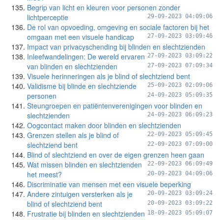
Begrip van licht en kleuren voor personen zonder
lichtperceptie
29-09-2023 04:09:06
De rol van opvoeding, omgeving en sociale factoren bij het
omgaan met een visuele handicap
27-09-2023 03:09:46
Impact van privacyschending bij blinden en slechtzienden
Inleefwandelingen: De wereld ervaren
27-09-2023 03:09:22
van blinden en slechtzienden
27-09-2023 07:09:34
Visuele herinneringen als je blind of slechtziend bent
Validisme bij blinde en slechtziende
25-09-2023 02:09:06
personen
24-09-2023 05:09:35
Steungroepen en patiëntenverenigingen voor blinden en
slechtzienden
24-09-2023 06:09:23
Oogcontact maken door blinden en slechtzienden
Grenzen stellen als je blind of
22-09-2023 05:09:45
slechtziend bent
22-09-2023 07:09:00
Blind of slechtziend en over de eigen grenzen heen gaan
Wat missen blinden en slechtzienden
22-09-2023 06:09:49
het meest?
20-09-2023 04:09:06
Discriminatie van mensen met een visuele beperking
Andere zintuigen versterken als je
20-09-2023 03:09:24
blind of slechtziend bent
20-09-2023 03:09:22
Frustratie bij blinden en slechtzienden
18-09-2023 05:09:07