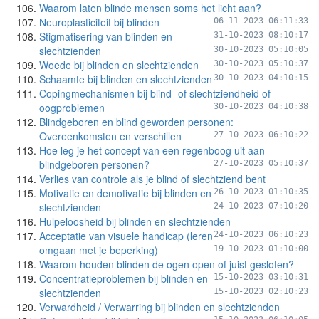
Waarom laten blinde mensen soms het licht aan?
Neuroplasticiteit bij blinden
06-11-2023 06:11:33
Stigmatisering van blinden en
31-10-2023 08:10:17
slechtzienden
30-10-2023 05:10:05
Woede bij blinden en slechtzienden
30-10-2023 05:10:37
Schaamte bij blinden en slechtzienden
30-10-2023 04:10:15
Copingmechanismen bij blind- of slechtziendheid of
oogproblemen
30-10-2023 04:10:38
Blindgeboren en blind geworden personen:
Overeenkomsten en verschillen
27-10-2023 06:10:22
Hoe leg je het concept van een regenboog uit aan
blindgeboren personen?
27-10-2023 05:10:37
Verlies van controle als je blind of slechtziend bent
Motivatie en demotivatie bij blinden en
26-10-2023 01:10:35
slechtzienden
24-10-2023 07:10:20
Hulpeloosheid bij blinden en slechtzienden
Acceptatie van visuele handicap (leren
24-10-2023 06:10:23
omgaan met je beperking)
19-10-2023 01:10:00
Waarom houden blinden de ogen open of juist gesloten?
Concentratieproblemen bij blinden en
15-10-2023 03:10:31
slechtzienden
15-10-2023 02:10:23
Verwardheid / Verwarring bij blinden en slechtzienden