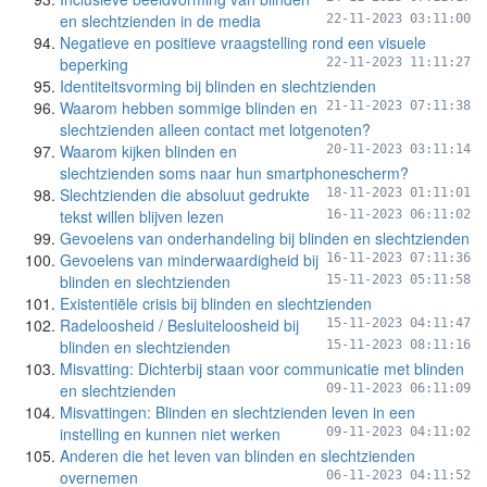
en slechtzienden in de media
22-11-2023 03:11:00
Negatieve en positieve vraagstelling rond een visuele
beperking
22-11-2023 11:11:27
Identiteitsvorming bij blinden en slechtzienden
Waarom hebben sommige blinden en
21-11-2023 07:11:38
slechtzienden alleen contact met lotgenoten?
Waarom kijken blinden en
20-11-2023 03:11:14
slechtzienden soms naar hun smartphonescherm?
Slechtzienden die absoluut gedrukte
18-11-2023 01:11:01
tekst willen blijven lezen
16-11-2023 06:11:02
Gevoelens van onderhandeling bij blinden en slechtzienden
Gevoelens van minderwaardigheid bij
16-11-2023 07:11:36
blinden en slechtzienden
15-11-2023 05:11:58
Existentiële crisis bij blinden en slechtzienden
Radeloosheid / Besluiteloosheid bij
15-11-2023 04:11:47
blinden en slechtzienden
15-11-2023 08:11:16
Misvatting: Dichterbij staan voor communicatie met blinden
en slechtzienden
09-11-2023 06:11:09
Misvattingen: Blinden en slechtzienden leven in een
instelling en kunnen niet werken
09-11-2023 04:11:02
Anderen die het leven van blinden en slechtzienden
overnemen
06-11-2023 04:11:52