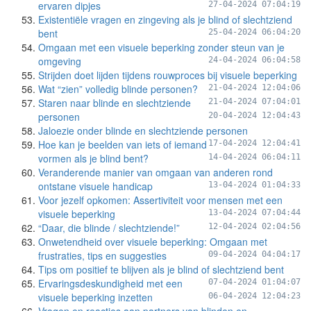
ervaren dipjes
27-04-2024 07:04:19
Existentiële vragen en zingeving als je blind of slechtziend
bent
25-04-2024 06:04:20
Omgaan met een visuele beperking zonder steun van je
omgeving
24-04-2024 06:04:58
Strijden doet lijden tijdens rouwproces bij visuele beperking
Wat “zien” volledig blinde personen?
21-04-2024 12:04:06
Staren naar blinde en slechtziende
21-04-2024 07:04:01
personen
20-04-2024 12:04:43
Jaloezie onder blinde en slechtziende personen
Hoe kan je beelden van iets of iemand
17-04-2024 12:04:41
vormen als je blind bent?
14-04-2024 06:04:11
Veranderende manier van omgaan van anderen rond
ontstane visuele handicap
13-04-2024 01:04:33
Voor jezelf opkomen: Assertiviteit voor mensen met een
visuele beperking
13-04-2024 07:04:44
“Daar, die blinde / slechtziende!”
12-04-2024 02:04:56
Onwetendheid over visuele beperking: Omgaan met
frustraties, tips en suggesties
09-04-2024 04:04:17
Tips om positief te blijven als je blind of slechtziend bent
Ervaringsdeskundigheid met een
07-04-2024 01:04:07
visuele beperking inzetten
06-04-2024 12:04:23