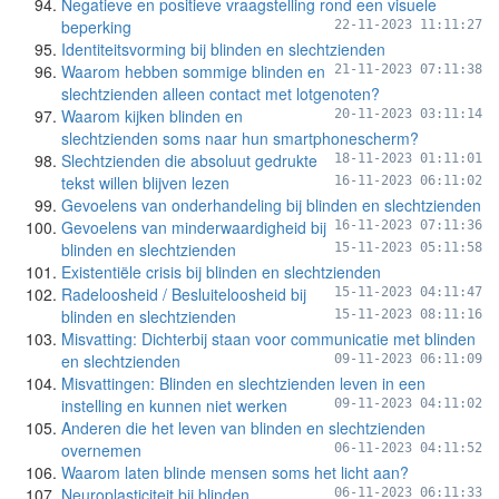
Negatieve en positieve vraagstelling rond een visuele
beperking
22-11-2023 11:11:27
Identiteitsvorming bij blinden en slechtzienden
Waarom hebben sommige blinden en
21-11-2023 07:11:38
slechtzienden alleen contact met lotgenoten?
Waarom kijken blinden en
20-11-2023 03:11:14
slechtzienden soms naar hun smartphonescherm?
Slechtzienden die absoluut gedrukte
18-11-2023 01:11:01
tekst willen blijven lezen
16-11-2023 06:11:02
Gevoelens van onderhandeling bij blinden en slechtzienden
Gevoelens van minderwaardigheid bij
16-11-2023 07:11:36
blinden en slechtzienden
15-11-2023 05:11:58
Existentiële crisis bij blinden en slechtzienden
Radeloosheid / Besluiteloosheid bij
15-11-2023 04:11:47
blinden en slechtzienden
15-11-2023 08:11:16
Misvatting: Dichterbij staan voor communicatie met blinden
en slechtzienden
09-11-2023 06:11:09
Misvattingen: Blinden en slechtzienden leven in een
instelling en kunnen niet werken
09-11-2023 04:11:02
Anderen die het leven van blinden en slechtzienden
overnemen
06-11-2023 04:11:52
Waarom laten blinde mensen soms het licht aan?
Neuroplasticiteit bij blinden
06-11-2023 06:11:33