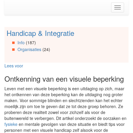
Spring
Toggle
naar
navigati
de
inhoud
(Accesskey
Handicap & Integratie
Spring
1)
naar
Spring
Info
(187)
Artikels
naar
Organisaties
(24)
Spring
de
naar
primaire
Info
zijbalk
Lees voor
Spring
(Accesskey
naar
2)
Ontkenning van een visuele beperking
Organisaties
Spring
Leven met een visuele beperking is een uitdaging op zich, maar
naar
het ontkennen van deze beperking kan de uitdaging nog groter
Social
maken. Voor sommige blinden en slechtzienden kan het echter
media
moeilijk zijn om toe te geven dat ze tot deze groep behoren. Ze
proberen deze realiteit zowel voor zichzelf als voor de
buitenwereld te verbergen. Dit artikel onderzoekt de oorzaken en
fysieke
en mentale gevolgen van deze situatie en biedt tips voor
personen met een visuele handicap zelf alsook voor de