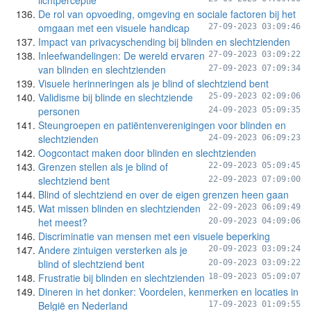
lichtperceptie
De rol van opvoeding, omgeving en sociale factoren bij het
omgaan met een visuele handicap
27-09-2023 03:09:46
Impact van privacyschending bij blinden en slechtzienden
Inleefwandelingen: De wereld ervaren
27-09-2023 03:09:22
van blinden en slechtzienden
27-09-2023 07:09:34
Visuele herinneringen als je blind of slechtziend bent
Validisme bij blinde en slechtziende
25-09-2023 02:09:06
personen
24-09-2023 05:09:35
Steungroepen en patiëntenverenigingen voor blinden en
slechtzienden
24-09-2023 06:09:23
Oogcontact maken door blinden en slechtzienden
Grenzen stellen als je blind of
22-09-2023 05:09:45
slechtziend bent
22-09-2023 07:09:00
Blind of slechtziend en over de eigen grenzen heen gaan
Wat missen blinden en slechtzienden
22-09-2023 06:09:49
het meest?
20-09-2023 04:09:06
Discriminatie van mensen met een visuele beperking
Andere zintuigen versterken als je
20-09-2023 03:09:24
blind of slechtziend bent
20-09-2023 03:09:22
Frustratie bij blinden en slechtzienden
18-09-2023 05:09:07
Dineren in het donker: Voordelen, kenmerken en locaties in
België en Nederland
17-09-2023 01:09:55