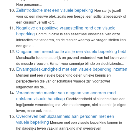
Hoe personen...
Zelfintroductie met een visuele beperking
Hoe stel je jezelf
voor op een nieuwe plek, zoals een feestje, een sollicitatiegesprek of
een cursus? Je wilt kort...
Negatieve en positieve vraagstelling rond een visuele
beperking
Communicatie is een essentieel onderdeel van onze
interacties met anderen, en de manier waarop we vragen stellen kan
een grote...
Omgaan met menstruatie als je een visuele beperking hebt
Menstruatie is een natuurlijk en gezond onderdeel van het leven voor
de meeste vrouwen. Echter, voor sommige blinde en slechtziende...
Ervaringsdeskundigheid met een visuele beperking inzetten
Mensen met een visuele beperking delen unieke kennis en
perspectieven die van onschatbare waarde zijn voor zowel
lotgenoten als de...
Veranderende manier van omgaan van anderen rond
ontstane visuele handicap
Slechtziendheid of blindheid kan een
ingrijpende verandering met zich meebrengen, niet alleen in je eigen
leven, maar ook in de...
Overdreven behulpzaamheid aan personen met een
visuele beperking
Mensen met een visuele beperking komen in
het dagelijks leven vaak in aanraking met overdreven