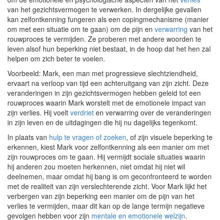
van het gezichtsvermogen te verwerken. In dergelijke gevallen
kan zelfontkenning fungeren als een copingmechanisme (manier
om met een situatie om te gaan) om de pijn en
verwarring
van het
rouwproces te vermijden. Ze proberen met andere woorden te
leven alsof hun beperking niet bestaat, in de hoop dat het hen zal
helpen om zich beter te voelen.
Voorbeeld: Mark, een man met progressieve slechtziendheid,
ervaart na verloop van tijd een achteruitgang van zijn zicht. Deze
veranderingen in zijn gezichtsvermogen hebben geleid tot een
rouwproces waarin Mark worstelt met de emotionele impact van
zijn verlies. Hij voelt
verdriet
en verwarring over de veranderingen
in zijn leven en de uitdagingen die hij nu dagelijks tegenkomt.
In plaats van
hulp te vragen of zoeken
, of zijn visuele beperking te
erkennen, kiest Mark voor zelfontkenning als een manier om met
zijn rouwproces om te gaan. Hij vermijdt sociale situaties waarin
hij anderen zou moeten herkennen, niet omdat hij niet wil
deelnemen, maar omdat hij bang is om geconfronteerd te worden
met de realiteit van zijn verslechterende zicht. Voor Mark lijkt het
verbergen van zijn beperking een manier om de pijn van het
verlies te vermijden, maar dit kan op de lange termijn negatieve
gevolgen hebben voor zijn
mentale en emotionele welzijn
.