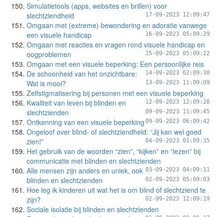
Simulatietools (apps, websites en brillen) voor
slechtziendheid
17-09-2023 12:09:47
Omgaan met (extreme) bewondering en adoratie vanwege
een visuele handicap
16-09-2023 05:09:29
Omgaan met reacties en vragen rond visuele handicap en
oogproblemen
15-09-2023 05:09:22
Omgaan met een visuele beperking: Een persoonlijke reis
De schoonheid van het onzichtbare:
14-09-2023 02:09:30
Wat is mooi?
13-09-2023 11:09:09
Zelfstigmatisering bij personen met een visuele beperking
Kwaliteit van leven bij blinden en
12-09-2023 12:09:28
slechtzienden
09-09-2023 11:09:45
Ontkenning van een visuele beperking
09-09-2023 06:09:42
Ongeloof over blind- of slechtziendheid: “Jij kan wel goed
zien!”
04-09-2023 01:09:35
Het gebruik van de woorden “zien”, “kijken” en “lezen” bij
communicatie met blinden en slechtzienden
Alle mensen zijn anders en uniek, ook
03-09-2023 04:09:11
blinden en slechtzienden
02-09-2023 05:09:03
Hoe leg ik kinderen uit wat het is om blind of slechtziend te
zijn?
02-09-2023 12:09:19
Sociale isolatie bij blinden en slechtzienden