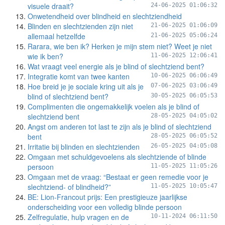
visuele draait?
24-06-2025 01:06:32
Onwetendheid over blindheid en slechtziendheid
Blinden en slechtzienden zijn niet
21-06-2025 01:06:09
allemaal hetzelfde
21-06-2025 05:06:24
Rarara, wie ben ik? Herken je mijn stem niet? Weet je niet
wie ik ben?
11-06-2025 12:06:41
Wat vraagt veel energie als je blind of slechtziend bent?
Integratie komt van twee kanten
10-06-2025 06:06:49
Hoe breid je je sociale kring uit als je
07-06-2025 03:06:49
blind of slechtziend bent?
30-05-2025 06:05:53
Complimenten die ongemakkelijk voelen als je blind of
slechtziend bent
28-05-2025 04:05:02
Angst om anderen tot last te zijn als je blind of slechtziend
bent
28-05-2025 06:05:52
Irritatie bij blinden en slechtzienden
26-05-2025 04:05:08
Omgaan met schuldgevoelens als slechtziende of blinde
persoon
11-05-2025 11:05:26
Omgaan met de vraag: “Bestaat er geen remedie voor je
slechtziend- of blindheid?”
11-05-2025 10:05:47
BE: Lion-Francout prijs: Een prestigieuze jaarlijkse
onderscheiding voor een volledig blinde persoon
Zelfregulatie, hulp vragen en de
10-11-2024 06:11:50