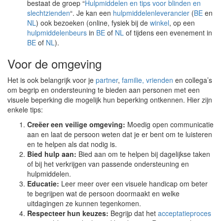
bestaat de groep “
Hulpmiddelen en tips voor blinden en
slechtzienden
“. Je kan een
hulpmiddelenleverancier
(
BE
en
NL
) ook bezoeken (online, fysiek bij de
winkel
, op een
hulpmiddelenbeurs
in
BE
of
NL
of tijdens een evenement in
BE
of
NL
).
Voor de omgeving
Het is ook belangrijk voor je
partner
,
familie, vrienden
en collega’s
om begrip en ondersteuning te bieden aan personen met een
visuele beperking die mogelijk hun beperking ontkennen. Hier zijn
enkele tips:
Creëer een veilige omgeving:
Moedig open communicatie
aan en laat de persoon weten dat je er bent om te luisteren
en te helpen als dat nodig is.
Bied hulp aan:
Bied aan om te helpen bij dagelijkse taken
of bij het verkrijgen van passende ondersteuning en
hulpmiddelen.
Educatie:
Leer meer over een visuele handicap om beter
te begrijpen wat de persoon doormaakt en welke
uitdagingen ze kunnen tegenkomen.
Respecteer hun keuzes:
Begrijp dat het
acceptatieproces