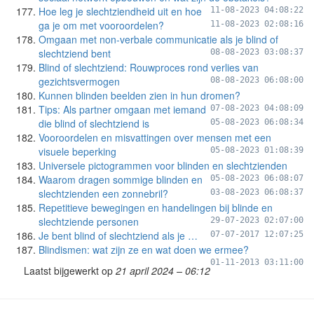
Hoe leg je slechtziendheid uit en hoe
11-08-2023 04:08:22
ga je om met vooroordelen?
11-08-2023 02:08:16
Omgaan met non-verbale communicatie als je blind of
slechtziend bent
08-08-2023 03:08:37
Blind of slechtziend: Rouwproces rond verlies van
gezichtsvermogen
08-08-2023 06:08:00
Kunnen blinden beelden zien in hun dromen?
Tips: Als partner omgaan met iemand
07-08-2023 04:08:09
die blind of slechtziend is
05-08-2023 06:08:34
Vooroordelen en misvattingen over mensen met een
visuele beperking
05-08-2023 01:08:39
Universele pictogrammen voor blinden en slechtzienden
Waarom dragen sommige blinden en
05-08-2023 06:08:07
slechtzienden een zonnebril?
03-08-2023 06:08:37
Repetitieve bewegingen en handelingen bij blinde en
slechtziende personen
29-07-2023 02:07:00
Je bent blind of slechtziend als je …
07-07-2017 12:07:25
Blindismen: wat zijn ze en wat doen we ermee?
01-11-2013 03:11:00
Laatst bijgewerkt op
21 april 2024 – 06:12