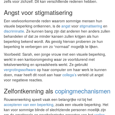
zelfs voor zichzelf. Dit kan verschillende redenen hebben.
Angst voor stigmatisering
Een veelvoorkomende reden waarom sommige mensen hun
visuele beperking ontkennen, is de
angst
voor
stigmatisering
en
discriminatie
. Ze kunnen bang zijn dat anderen hen anders zullen
behandelen of dat ze minder kansen zullen krijgen als hun
beperking bekend wordt. Als gevolg hiervan proberen ze hun
beperking te verbergen om zo “normaal” mogelijk te lijken.
Voorbeeld: Sarah, een jonge vrouw met een visuele beperking,
werkt in een kantooromgeving waar ze voortdurend met
tekstverwerking en spreadsheets werkt. Ze gebruikt
vergrotingssoftware
op haar computer om haar werk te kunnen
doen, maar heeft dit nooit aan haar
collega’s
verteld uit angst
voor negatieve reacties.
Zelfontkenning als
copingmechanismen
Rouwverwerking speelt vaak een belangrijke rol bij het
accepteren van een beperking
, zoals een visuele beperking. Het
kan voor sommige blinde of slechtziende personen moeilijk zijn
om de emotionele en psychologische aspecten van het
verlies