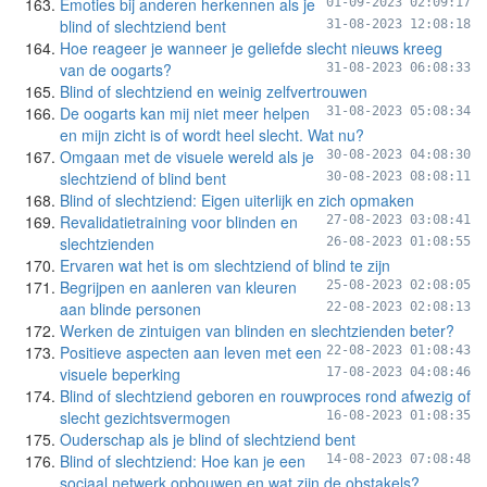
Emoties bij anderen herkennen als je
01-09-2023 02:09:17
blind of slechtziend bent
31-08-2023 12:08:18
Hoe reageer je wanneer je geliefde slecht nieuws kreeg
van de oogarts?
31-08-2023 06:08:33
Blind of slechtziend en weinig zelfvertrouwen
De oogarts kan mij niet meer helpen
31-08-2023 05:08:34
en mijn zicht is of wordt heel slecht. Wat nu?
Omgaan met de visuele wereld als je
30-08-2023 04:08:30
slechtziend of blind bent
30-08-2023 08:08:11
Blind of slechtziend: Eigen uiterlijk en zich opmaken
Revalidatietraining voor blinden en
27-08-2023 03:08:41
slechtzienden
26-08-2023 01:08:55
Ervaren wat het is om slechtziend of blind te zijn
Begrijpen en aanleren van kleuren
25-08-2023 02:08:05
aan blinde personen
22-08-2023 02:08:13
Werken de zintuigen van blinden en slechtzienden beter?
Positieve aspecten aan leven met een
22-08-2023 01:08:43
visuele beperking
17-08-2023 04:08:46
Blind of slechtziend geboren en rouwproces rond afwezig of
slecht gezichtsvermogen
16-08-2023 01:08:35
Ouderschap als je blind of slechtziend bent
Blind of slechtziend: Hoe kan je een
14-08-2023 07:08:48
sociaal netwerk opbouwen en wat zijn de obstakels?