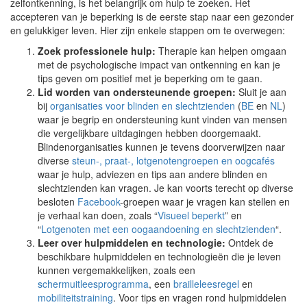
zelfontkenning, is het belangrijk om hulp te zoeken. Het
accepteren van je beperking is de eerste stap naar een gezonder
en gelukkiger leven. Hier zijn enkele stappen om te overwegen:
Zoek professionele hulp:
Therapie kan helpen omgaan
met de psychologische impact van ontkenning en kan je
tips geven om positief met je beperking om te gaan.
Lid worden van ondersteunende groepen:
Sluit je aan
bij
organisaties voor blinden en slechtzienden
(
BE
en
NL
)
waar je begrip en ondersteuning kunt vinden van mensen
die vergelijkbare uitdagingen hebben doorgemaakt.
Blindenorganisaties kunnen je tevens doorverwijzen naar
diverse
steun-, praat-, lotgenotengroepen en oogcafés
waar je hulp, adviezen en tips aan andere blinden en
slechtzienden kan vragen. Je kan voorts terecht op diverse
besloten
Facebook
-groepen waar je vragen kan stellen en
je verhaal kan doen, zoals “
Visueel beperkt
” en
“
Lotgenoten met een oogaandoening en slechtzienden
“.
Leer over hulpmiddelen en technologie:
Ontdek de
beschikbare hulpmiddelen en technologieën die je leven
kunnen vergemakkelijken, zoals een
schermuitleesprogramma
, een
brailleleesregel
en
mobiliteitstraining
. Voor tips en vragen rond hulpmiddelen