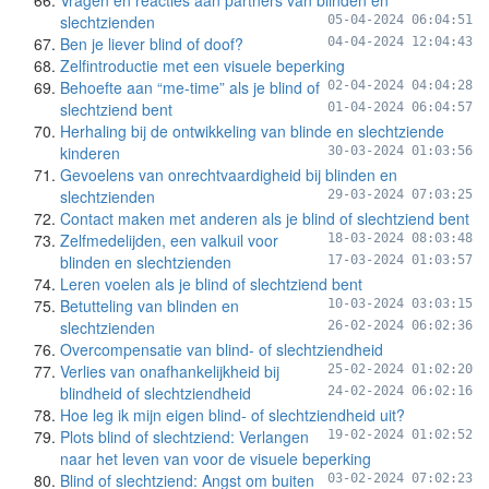
Vragen en reacties aan partners van blinden en
slechtzienden
05-04-2024 06:04:51
Ben je liever blind of doof?
04-04-2024 12:04:43
Zelfintroductie met een visuele beperking
Behoefte aan “me-time” als je blind of
02-04-2024 04:04:28
slechtziend bent
01-04-2024 06:04:57
Herhaling bij de ontwikkeling van blinde en slechtziende
kinderen
30-03-2024 01:03:56
Gevoelens van onrechtvaardigheid bij blinden en
slechtzienden
29-03-2024 07:03:25
Contact maken met anderen als je blind of slechtziend bent
Zelfmedelijden, een valkuil voor
18-03-2024 08:03:48
blinden en slechtzienden
17-03-2024 01:03:57
Leren voelen als je blind of slechtziend bent
Betutteling van blinden en
10-03-2024 03:03:15
slechtzienden
26-02-2024 06:02:36
Overcompensatie van blind- of slechtziendheid
Verlies van onafhankelijkheid bij
25-02-2024 01:02:20
blindheid of slechtziendheid
24-02-2024 06:02:16
Hoe leg ik mijn eigen blind- of slechtziendheid uit?
Plots blind of slechtziend: Verlangen
19-02-2024 01:02:52
naar het leven van voor de visuele beperking
Blind of slechtziend: Angst om buiten
03-02-2024 07:02:23