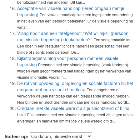
behulpzaamheid van anderen. Dit kan...
Acceptatie van visuele handicap (leren omgaan met je
beperking)
Een visuele handicap kan een ingrijpende verandering
in het leven van een persoon betekenen. Of de visuele beperking nu
vanaf...
Vraag nooit aan een tafelgenoot: “Wat wil hij/zij (persoon
met visuele beperking) drinken/eten?”
Een veelgemaakte fout
Een ober in een restaurant of café nadert een gezelschap met een
blinde of slechtziende persoon. De...
Kijkstrategietraining voor personen met een visuele
beperking
Personen met een visuele beperking (vaak kinderen)
worden vaak geconfronteerd met uitdagingen bij het verwerken van
visuele informatie, vooral in...
De rol van opvoeding, omgeving en sociale factoren bij het
omgaan met een visuele handicap
Een aangeboren of
verworven visuele handicap kan een diepgaande invloed hebben.
Hoe blinden en slechtzienden omgaan met deze handicap wordt...
Omgaan met de visuele wereld als je slechtziend of blind
bent
Elke persoon met een visuele beperking heeft zijn eigen unieke
ervaringen en manieren om met de visuele wereld om te...
Sorteer op: