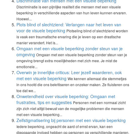
Discriminatie van mensen met een visuele beperking
Discriminatie is een pijnlijke realiteit die mensen met een visuele
beperking in verschillende aspecten van hun leven kunnen ervaren.
Hoewel...
Plots blind of slechtziend: Verlangen naar het leven van
voor de visuele beperking
Plotseling blind of slechtziend worden
is vaak een traumatische ervaring die je leven op een drastische
manier verandert. Het is...
Omgaan met een visuele beperking zonder steun van je
omgeving
Omgaan met een visuele beperking zonder steun van je
omgeving brengt extra moeilijkheden met zich mee. Je mist de
emotionele...
Overwin je innerlijke criticus: Leer jezelf waarderen, ook
met een visuele beperking
We kennen allemaal die stemmetjes
in ons hoofd die ons bekritiseren en onzeker maken. Ze fluisteren ons
toe dat we...
Onwetendheid over visuele beperking: Omgaan met
frustraties, tips en suggesties
Personen met een normaal zicht
zijn zich niet altijd bewust van de mogelijke problemen die mensen
met een visuele beperking...
Zelfstigmatisering bij personen met een visuele beperking
Iedere beperking, ongeacht de aard of ernst ervan, kan een
diepgaande invloed hebben op personen op verschillende manieren.