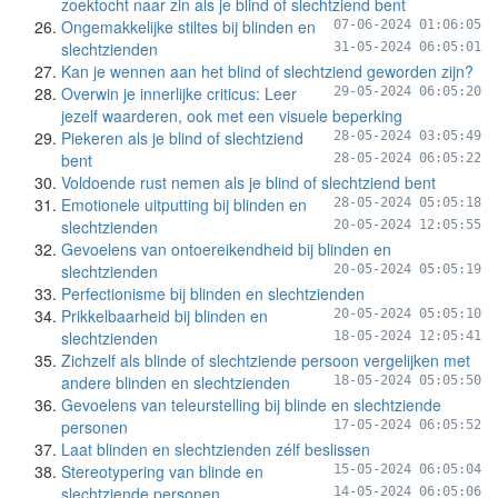
zoektocht naar zin als je blind of slechtziend bent
Ongemakkelijke stiltes bij blinden en
07-06-2024 01:06:05
slechtzienden
31-05-2024 06:05:01
Kan je wennen aan het blind of slechtziend geworden zijn?
Overwin je innerlijke criticus: Leer
29-05-2024 06:05:20
jezelf waarderen, ook met een visuele beperking
Piekeren als je blind of slechtziend
28-05-2024 03:05:49
bent
28-05-2024 06:05:22
Voldoende rust nemen als je blind of slechtziend bent
Emotionele uitputting bij blinden en
28-05-2024 05:05:18
slechtzienden
20-05-2024 12:05:55
Gevoelens van ontoereikendheid bij blinden en
slechtzienden
20-05-2024 05:05:19
Perfectionisme bij blinden en slechtzienden
Prikkelbaarheid bij blinden en
20-05-2024 05:05:10
slechtzienden
18-05-2024 12:05:41
Zichzelf als blinde of slechtziende persoon vergelijken met
andere blinden en slechtzienden
18-05-2024 05:05:50
Gevoelens van teleurstelling bij blinde en slechtziende
personen
17-05-2024 06:05:52
Laat blinden en slechtzienden zélf beslissen
Stereotypering van blinde en
15-05-2024 06:05:04
slechtziende personen
14-05-2024 06:05:06