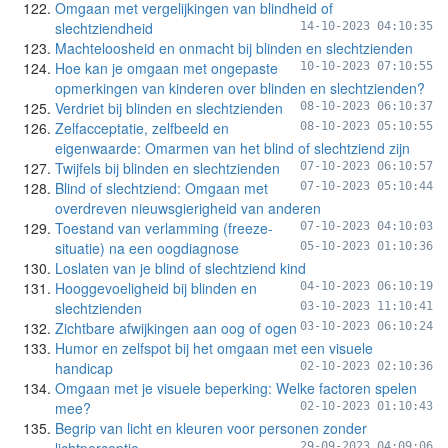
Omgaan met vergelijkingen van blindheid of
slechtziendheid
14-10-2023 04:10:35
Machteloosheid en onmacht bij blinden en slechtzienden
Hoe kan je omgaan met ongepaste
10-10-2023 07:10:55
opmerkingen van kinderen over blinden en slechtzienden?
Verdriet bij blinden en slechtzienden
08-10-2023 06:10:37
Zelfacceptatie, zelfbeeld en
08-10-2023 05:10:55
eigenwaarde: Omarmen van het blind of slechtziend zijn
Twijfels bij blinden en slechtzienden
07-10-2023 06:10:57
Blind of slechtziend: Omgaan met
07-10-2023 05:10:44
overdreven nieuwsgierigheid van anderen
Toestand van verlamming (freeze-
07-10-2023 04:10:03
situatie) na een oogdiagnose
05-10-2023 01:10:36
Loslaten van je blind of slechtziend kind
Hooggevoeligheid bij blinden en
04-10-2023 06:10:19
slechtzienden
03-10-2023 11:10:41
Zichtbare afwijkingen aan oog of ogen
03-10-2023 06:10:24
Humor en zelfspot bij het omgaan met een visuele
handicap
02-10-2023 02:10:36
Omgaan met je visuele beperking: Welke factoren spelen
mee?
02-10-2023 01:10:43
Begrip van licht en kleuren voor personen zonder
29-09-2023 04:09:06