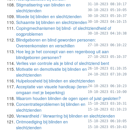
Stigmatisering van blinden en
31-10-2023 08:10:17
slechtzienden
30-10-2023 05:10:05
Woede bij blinden en slechtzienden
30-10-2023 05:10:37
Schaamte bij blinden en slechtzienden
30-10-2023 04:10:15
Copingmechanismen bij blind- of slechtziendheid of
oogproblemen
30-10-2023 04:10:38
Blindgeboren en blind geworden personen:
Overeenkomsten en verschillen
27-10-2023 06:10:22
Hoe leg je het concept van een regenboog uit aan
blindgeboren personen?
27-10-2023 05:10:37
Verlies van controle als je blind of slechtziend bent
Motivatie en demotivatie bij blinden en
26-10-2023 01:10:35
slechtzienden
24-10-2023 07:10:20
Hulpeloosheid bij blinden en slechtzienden
Acceptatie van visuele handicap (leren
24-10-2023 06:10:23
omgaan met je beperking)
19-10-2023 01:10:00
Waarom houden blinden de ogen open of juist gesloten?
Concentratieproblemen bij blinden en
15-10-2023 03:10:31
slechtzienden
15-10-2023 02:10:23
Verwardheid / Verwarring bij blinden en slechtzienden
Ontmoediging bij blinden en
15-10-2023 06:10:05
slechtzienden
15-10-2023 05:10:43