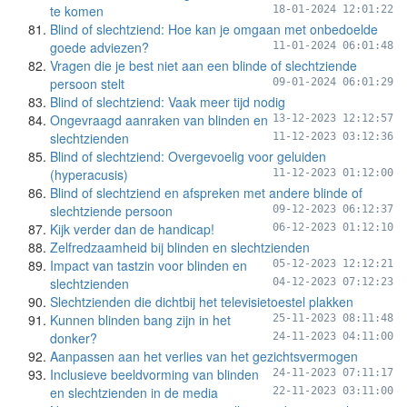
te komen
18-01-2024 12:01:22
Blind of slechtziend: Hoe kan je omgaan met onbedoelde
goede adviezen?
11-01-2024 06:01:48
Vragen die je best niet aan een blinde of slechtziende
persoon stelt
09-01-2024 06:01:29
Blind of slechtziend: Vaak meer tijd nodig
Ongevraagd aanraken van blinden en
13-12-2023 12:12:57
slechtzienden
11-12-2023 03:12:36
Blind of slechtziend: Overgevoelig voor geluiden
(hyperacusis)
11-12-2023 01:12:00
Blind of slechtziend en afspreken met andere blinde of
slechtziende persoon
09-12-2023 06:12:37
Kijk verder dan de handicap!
06-12-2023 01:12:10
Zelfredzaamheid bij blinden en slechtzienden
Impact van tastzin voor blinden en
05-12-2023 12:12:21
slechtzienden
04-12-2023 07:12:23
Slechtzienden die dichtbij het televisietoestel plakken
Kunnen blinden bang zijn in het
25-11-2023 08:11:48
donker?
24-11-2023 04:11:00
Aanpassen aan het verlies van het gezichtsvermogen
Inclusieve beeldvorming van blinden
24-11-2023 07:11:17
en slechtzienden in de media
22-11-2023 03:11:00