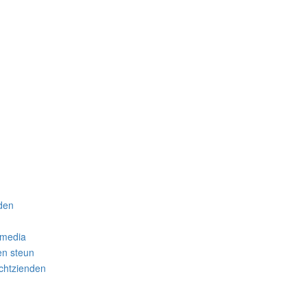
nden
 media
en steun
chtzienden