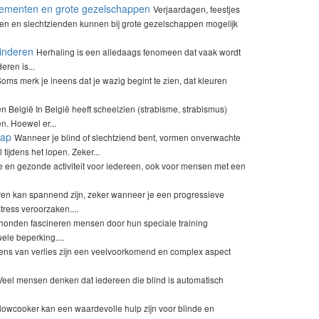
enementen en grote gezelschappen
Verjaardagen, feestjes
den en slechtzienden kunnen bij grote gezelschappen mogelijk
kinderen
Herhaling is een alledaags fenomeen dat vaak wordt
eren is...
oms merk je ineens dat je wazig begint te zien, dat kleuren
n België In België heeft scheelzien (strabisme, strabismus)
. Hoewel er...
cap
Wanneer je blind of slechtziend bent, vormen onverwachte
ijdens het lopen. Zeker...
en gezonde activiteit voor iedereen, ook voor mensen met een
eren kan spannend zijn, zeker wanneer je een progressieve
ress veroorzaken....
honden fascineren mensen door hun speciale training
le beperking....
ns van verlies zijn een veelvoorkomend en complex aspect
Veel mensen denken dat iedereen die blind is automatisch
lowcooker kan een waardevolle hulp zijn voor blinde en