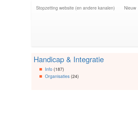
Spring
Stopzetting website (en andere kanalen)
Nieuw
naar
de
inhoud
(Accesskey
1)
Spring
naar
de
Handicap & Integratie
primaire
Spring
zijbalk
naar
Info
(187)
(Accesskey
Artikels
Organisaties
(24)
2)
Spring
naar
Info
Spring
naar
Organisaties
Spring
naar
Social
media