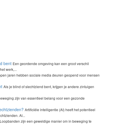
nd bent
Een geordende omgeving kan een groot verschil
et werk,...
lopen jaren hebben sociale media deuren geopend voor mensen
nt
Als je blind of slechtziend bent, krijgen je andere zintuigen
eweging zijn van essentieel belang voor een gezonde
slechtzienden?
Artificiële intelligentie (AI) heeft het potentieel
chtzienden. AI...
Loopbanden zijn een geweldige manier om in beweging te