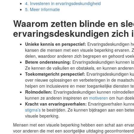
4.
Investeren in ervaringsdeskundigheid
5.
Meer informatie
Waarom zetten blinde en sl
ervaringsdeskundigen zich i
Unieke kennis en perspectief:
Ervaringsdeskundigen he
kansen die mensen met een visuele beperking ervaren. Z
delen, waardoor anderen zich begrepen en gehoord voel
Betere ondersteuning:
Ervaringsdeskundigen kunnen lot
Ze kennen de valkuilen en obstakels, en kunnen anderen
Toekomstgericht perspectief:
Ervaringsdeskundigen ku
over nieuwe oplossingen en verbeteringen in de maatsch
helpen om inclusievere en meer toegankelijke diensten te
Rolmodellen:
Ervaringsdeskundigen kunnen rolmodellen
kunnen ze anderen inspireren en
motiveren
om hun doele
Kracht van ervaringsverhalen:
Ervaringsverhalen kunne
stigma’s
te bestrijden. Ze kunnen bijdragen aan een bet
visuele beperking.
Mensen met een visuele beperking hebben een schat aan ervari
voor anderen die met een soortgelijke uitdaging geconfrontee