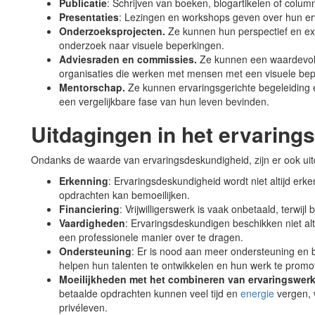
Publicatie
: Schrijven van boeken, blogartikelen of colu
Presentaties
: Lezingen en workshops geven over hun er
Onderzoeksprojecten.
Ze kunnen hun perspectief en exp
onderzoek naar visuele beperkingen.
Adviesraden en commissies.
Ze kunnen een waardevolle
organisaties die werken met mensen met een visuele bep
Mentorschap.
Ze kunnen ervaringsgerichte begeleiding e
een vergelijkbare fase van hun leven bevinden.
Uitdagingen in het ervaring
Ondanks de waarde van ervaringsdeskundigheid, zijn er ook ui
Erkenning
: Ervaringsdeskundigheid wordt niet altijd er
opdrachten kan bemoeilijken.
Financiering
: Vrijwilligerswerk is vaak onbetaald, terwij
Vaardigheden
: Ervaringsdeskundigen beschikken niet al
een professionele manier over te dragen.
Ondersteuning
: Er is nood aan meer ondersteuning en 
helpen hun talenten te ontwikkelen en hun werk te promo
Moeilijkheden met het combineren van ervaringswerk
betaalde opdrachten kunnen veel tijd en
energie
vergen, 
privéleven.