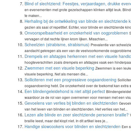
Blind of slechtziend: Feestjes, verjaardagen, drukke ev
en evenementen met grote gezelschappen klinken altijd leuk. Blin
te maken...
Herhaling bij de ontwikkeling van blinde en slechtziende 
gezien als saai of repetitief. Echter, voor blinde en slechtziende kind
Onvoorspelbaarheid en onzekerheid van oogproblemen
S
vervagen of dat rechte lijnen krom lijken. Misschien...
Scheelzien (strabisme, strabismus)
Prevalentie van scheelzie
aandacht gekregen als een van de veelvoorkomende oogproblemen
Drempels en afstapjes herkennen met een visuele handi
hoogteverschillen zoals drempels en afstapjes vaak een hinderpaal t
Zwemmen met een visuele beperking
Zwemmen is een leuke 
visuele beperking. Net als mensen die...
Solliciteren met een progressieve oogaandoening
Sollicit
oogaandoening hebt. De onzekerheid over de toekomst kan extra st
Een blindengeleidehond is niet altijd perfect
Blindengeleide
waardoor ze de rol van ogen overnemen voor mensen met een visue
Gevoelens van verlies bij blinden en slechtzienden
Gevoele
van het leven van blinden en slechtzienden. Het verlies van het...
Lezen alle blinde en zeer slechtziende personen braille?
braille leest, maar dat klopt niet. In dit artikel lees je...
Handige slowcookers voor blinden en slechtzienden
Een s