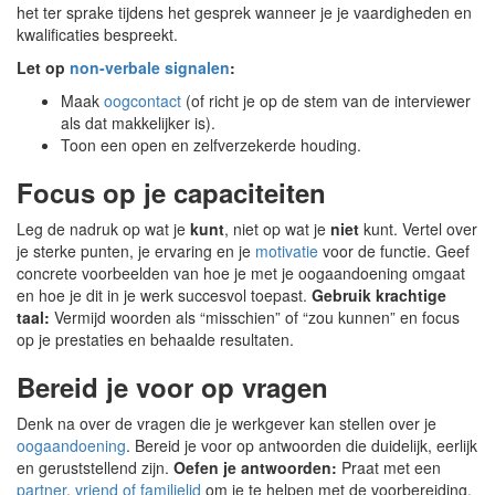
het ter sprake tijdens het gesprek wanneer je je vaardigheden en
kwalificaties bespreekt.
Let op
non-verbale signalen
:
Maak
oogcontact
(of richt je op de stem van de interviewer
als dat makkelijker is).
Toon een open en zelfverzekerde houding.
Focus op je capaciteiten
Leg de nadruk op wat je
kunt
, niet op wat je
niet
kunt. Vertel over
je sterke punten, je ervaring en je
motivatie
voor de functie. Geef
concrete voorbeelden van hoe je met je oogaandoening omgaat
en hoe je dit in je werk succesvol toepast.
Gebruik krachtige
taal:
Vermijd woorden als “misschien” of “zou kunnen” en focus
op je prestaties en behaalde resultaten.
Bereid je voor op vragen
Denk na over de vragen die je werkgever kan stellen over je
oogaandoening
. Bereid je voor op antwoorden die duidelijk, eerlijk
en geruststellend zijn.
Oefen je antwoorden:
Praat met een
partner
,
vriend of familielid
om je te helpen met de voorbereiding.