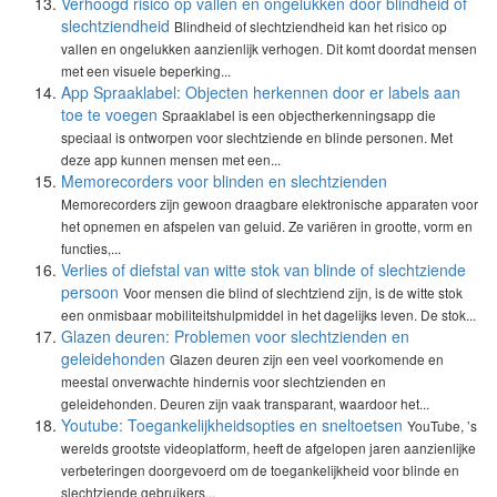
Verhoogd risico op vallen en ongelukken door blindheid of
slechtziendheid
Blindheid of slechtziendheid kan het risico op
vallen en ongelukken aanzienlijk verhogen. Dit komt doordat mensen
met een visuele beperking...
App Spraaklabel: Objecten herkennen door er labels aan
toe te voegen
Spraaklabel is een objectherkenningsapp die
speciaal is ontworpen voor slechtziende en blinde personen. Met
deze app kunnen mensen met een...
Memorecorders voor blinden en slechtzienden
Memorecorders zijn gewoon draagbare elektronische apparaten voor
het opnemen en afspelen van geluid. Ze variëren in grootte, vorm en
functies,...
Verlies of diefstal van witte stok van blinde of slechtziende
persoon
Voor mensen die blind of slechtziend zijn, is de witte stok
een onmisbaar mobiliteitshulpmiddel in het dagelijks leven. De stok...
Glazen deuren: Problemen voor slechtzienden en
geleidehonden
Glazen deuren zijn een veel voorkomende en
meestal onverwachte hindernis voor slechtzienden en
geleidehonden. Deuren zijn vaak transparant, waardoor het...
Youtube: Toegankelijkheidsopties en sneltoetsen
YouTube, ’s
werelds grootste videoplatform, heeft de afgelopen jaren aanzienlijke
verbeteringen doorgevoerd om de toegankelijkheid voor blinde en
slechtziende gebruikers...