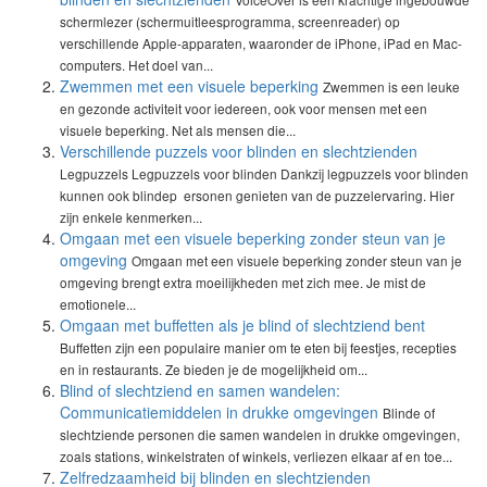
schermlezer (schermuitleesprogramma, screenreader) op
verschillende Apple-apparaten, waaronder de iPhone, iPad en Mac-
computers. Het doel van...
Zwemmen met een visuele beperking
Zwemmen is een leuke
en gezonde activiteit voor iedereen, ook voor mensen met een
visuele beperking. Net als mensen die...
Verschillende puzzels voor blinden en slechtzienden
Legpuzzels Legpuzzels voor blinden Dankzij legpuzzels voor blinden
kunnen ook blindep ersonen genieten van de puzzelervaring. Hier
zijn enkele kenmerken...
Omgaan met een visuele beperking zonder steun van je
omgeving
Omgaan met een visuele beperking zonder steun van je
omgeving brengt extra moeilijkheden met zich mee. Je mist de
emotionele...
Omgaan met buffetten als je blind of slechtziend bent
Buffetten zijn een populaire manier om te eten bij feestjes, recepties
en in restaurants. Ze bieden je de mogelijkheid om...
Blind of slechtziend en samen wandelen:
Communicatiemiddelen in drukke omgevingen
Blinde of
slechtziende personen die samen wandelen in drukke omgevingen,
zoals stations, winkelstraten of winkels, verliezen elkaar af en toe...
Zelfredzaamheid bij blinden en slechtzienden