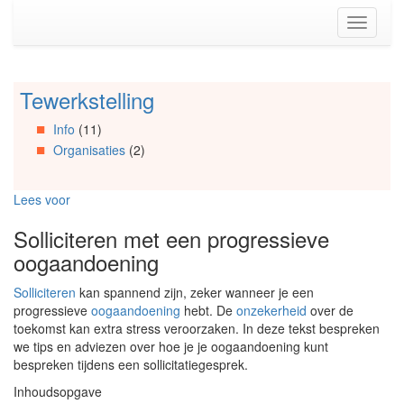
Spring
Toggle
naar
navigati
de
inhoud
(Accesskey
Tewerkstelling
Spring
1)
naar
Spring
Info
(11)
Artikels
naar
Organisaties
(2)
Spring
de
naar
primaire
Info
zijbalk
Lees voor
Spring
(Accesskey
naar
2)
Solliciteren met een progressieve
Organisaties
oogaandoening
Spring
naar
Solliciteren
kan spannend zijn, zeker wanneer je een
Social
progressieve
oogaandoening
hebt. De
onzekerheid
over de
media
toekomst kan extra stress veroorzaken. In deze tekst bespreken
we tips en adviezen over hoe je je oogaandoening kunt
bespreken tijdens een sollicitatiegesprek.
Inhoudsopgave