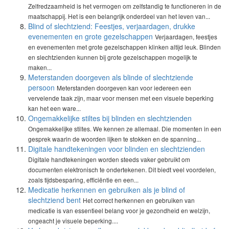
Zelfredzaamheid is het vermogen om zelfstandig te functioneren in de
maatschappij. Het is een belangrijk onderdeel van het leven van...
Blind of slechtziend: Feestjes, verjaardagen, drukke
evenementen en grote gezelschappen
Verjaardagen, feestjes
en evenementen met grote gezelschappen klinken altijd leuk. Blinden
en slechtzienden kunnen bij grote gezelschappen mogelijk te
maken...
Meterstanden doorgeven als blinde of slechtziende
persoon
Meterstanden doorgeven kan voor iedereen een
vervelende taak zijn, maar voor mensen met een visuele beperking
kan het een ware...
Ongemakkelijke stiltes bij blinden en slechtzienden
Ongemakkelijke stiltes. We kennen ze allemaal. Die momenten in een
gesprek waarin de woorden lijken te stokken en de spanning...
Digitale handtekeningen voor blinden en slechtzienden
Digitale handtekeningen worden steeds vaker gebruikt om
documenten elektronisch te ondertekenen. Dit biedt veel voordelen,
zoals tijdsbesparing, efficiëntie en een...
Medicatie herkennen en gebruiken als je blind of
slechtziend bent
Het correct herkennen en gebruiken van
medicatie is van essentieel belang voor je gezondheid en welzijn,
ongeacht je visuele beperking....