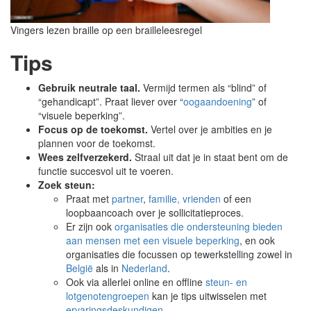
Vingers lezen braille op een brailleleesregel
Tips
Gebruik neutrale taal.
Vermijd termen als “blind” of
“gehandicapt”. Praat liever over “
oogaandoening
” of
“visuele beperking”.
Focus op de toekomst.
Vertel over je ambities en je
plannen voor de toekomst.
Wees zelfverzekerd.
Straal uit dat je in staat bent om de
functie succesvol uit te voeren.
Zoek steun:
Praat met
partner
,
familie, vrienden
of een
loopbaancoach over je sollicitatieproces.
Er zijn ook
organisaties die ondersteuning bieden
aan mensen met een visuele beperking
, en ook
organisaties die focussen op tewerkstelling zowel in
België
als in
Nederland
.
Ook via allerlei online en offline
steun- en
lotgenotengroepen
kan je tips uitwisselen met
ervaringsdeskundigen
.