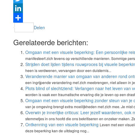
Twitter
LinkedIn
Delen
Gerelateerde berichten:
Omgaan met een visuele beperking: Een persoonlijke rei
manifesteert zich tevens op verschillende manieren. Sommige per
Strijden doet lijden tijdens rouwproces bij visuele beperki
heen is verdwenen, vervangen door een duisternis...
Veranderende manier van omgaan van anderen rond onts
een ingrijpende verandering met zich meebrengen, niet alleen in je
Plots blind of slechtziend: Verlangen naar het leven van 
worden is vaak een traumatische ervaring die je leven op een drasti
Omgaan met een visuele beperking zonder steun van je
van je omgeving brengt extra moeilijkheden met zich mee. Je mist d
Overwin je innerlijke criticus: Leer jezelf waarderen, ook
stemmetjes in ons hoofd die ons bekritiseren en onzeker maken. Ze f
Ontkenning van een visuele beperking
Leven met een visuel
deze beperking kan de uitdaging nog...