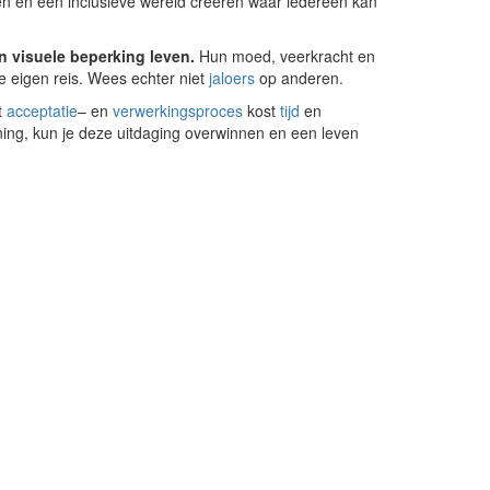
n en een inclusieve wereld creëren waar iedereen kan
n visuele beperking leven.
Hun moed, veerkracht en
e eigen reis. Wees echter niet
jaloers
op anderen.
t
acceptatie
– en
verwerkingsproces
kost
tijd
en
uning, kun je deze uitdaging overwinnen en een leven