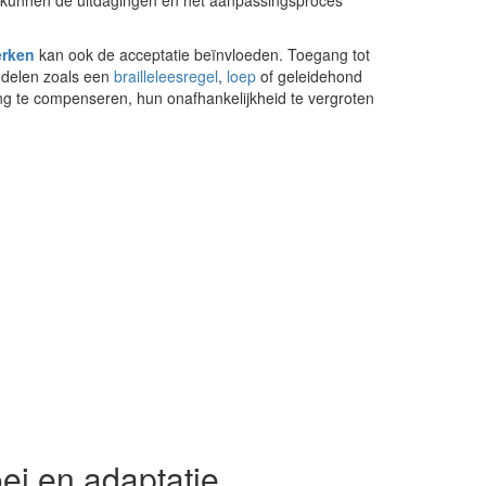
s kunnen de uitdagingen en het aanpassingsproces
erken
kan ook de acceptatie beïnvloeden. Toegang tot
delen zoals een
brailleleesregel
,
loep
of geleidehond
g te compenseren, hun onafhankelijkheid te vergroten
ei en adaptatie