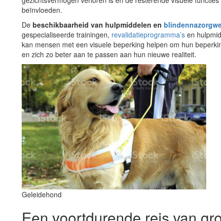
gezichtsvermogen verloren is en de resterende visuele functie
beïnvloeden.
De
beschikbaarheid van hulpmiddelen en
blindennazorgw
gespecialiseerde trainingen,
revalidatieprogramma’s
en hulpmid
kan mensen met een visuele beperking helpen om hun beperkin
en zich zo beter aan te passen aan hun nieuwe realiteit.
Geleidehond
Een voortdurende reis van gro