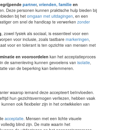
egrijpende
partner
,
vrienden, familie
en
n. Deze personen kunnen praktische hulp bieden bij
nbieden bij het
omgaan met uitdagingen
, en een
lastiger om snel de handicap te verwerken
zonder
g
, zowel fysiek als sociaal, is essentieel voor een
tworpen voor inclusie, zoals tastbare
markeringen
,
at voor en tolerant is ten opzichte van mensen met
iminatie en vooroordelen
kan het acceptatieproces
es in de samenleving kunnen gevoelens van
isolatie
,
tatie van de beperking kan belemmeren.
nier waarop iemand deze accepteert beïnvloeden.
eeftijd hun gezichtsvermogen verliezen, hebben vaak
unnen ook flexibeler zijn in het ontwikkelen van
 de
acceptatie
. Mensen met een lichte visuele
olledig blind zijn. De mate waarin het