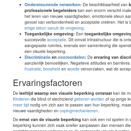
Ondersteunende netwerken
:
De beschikbaarheid van
b
professionele begeleiders
kan een enorm verschil make
het leren van nieuwe vaardigheden, emotionele steun aa
gevoel van verbondenheid en acceptatie creëren. Het is 
enige steun vanuit de omgeving
.
Toegankelijke omgeving:
Een
toegankelijke omgevin
succesvolle
acceptatie
. Dit omvat infrastructuur die is on
aangepaste ruimtes, evenals een samenleving die opensta
een visuele beperking.
Discriminatie
en
vooroordelen
:
De
ervaring van discr
aanzienlijk bemoeilijken. Negatieve attitudes en barrièr
frustratie
,
boosheid
en
woede
veroorzaken, wat de accep
Ervaringsfactoren
De
leeftijd waarop een visuele beperking ontstaat
kan de ma
Kinderen
die blind of slechtziend
geboren worden
of op jonge l
meer tijd
nodig om zich aan te passen aan hun beperking, maar k
nieuwe vaardigheden en
copingmechanismen
.
De
ernst van de visuele beperking
kan ook een rol spelen in
beperking kunnen zich vaak sneller aanpassen dan mensen die v