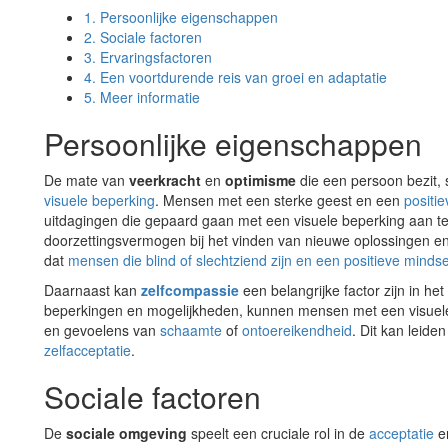
1.
Persoonlijke eigenschappen
2.
Sociale factoren
3.
Ervaringsfactoren
4.
Een voortdurende reis van groei en adaptatie
5.
Meer informatie
Persoonlijke eigenschappen
De mate van
veerkracht
en
optimisme
die een persoon bezit, s
visuele beperking
. Mensen met een sterke geest en een
positie
uitdagingen die gepaard gaan met een visuele beperking aan te pa
doorzettingsvermogen bij het vinden van nieuwe oplossingen en
dat
mensen die blind of slechtziend zijn en een positieve minds
Daarnaast kan
zelfcompassie
een belangrijke factor zijn in he
beperkingen en mogelijkheden, kunnen mensen met een visuele
en gevoelens van
schaamte
of
ontoereikendheid
. Dit kan leide
zelfacceptatie
.
Sociale factoren
De
sociale omgeving
speelt een cruciale rol in de
acceptatie
e