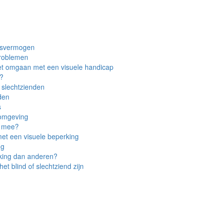
htsvermogen
problemen
het omgaan met een visuele handicap
n?
 slechtzienden
den
s
 omgeving
n mee?
 met een visuele beperking
ng
king dan anderen?
t blind of slechtziend zijn