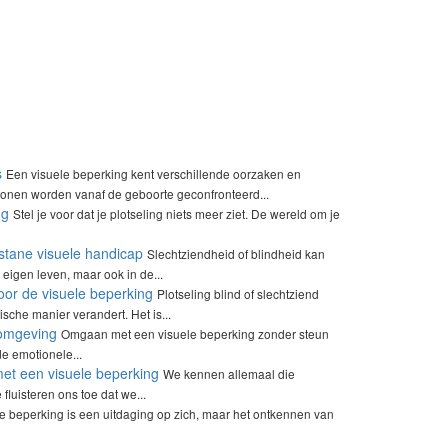
s
Een visuele beperking kent verschillende oorzaken en
sonen worden vanaf de geboorte geconfronteerd...
ng
Stel je voor dat je plotseling niets meer ziet. De wereld om je
tane visuele handicap
Slechtziendheid of blindheid kan
 eigen leven, maar ook in de...
voor de visuele beperking
Plotseling blind of slechtziend
sche manier verandert. Het is...
 omgeving
Omgaan met een visuele beperking zonder steun
e emotionele...
 met een visuele beperking
We kennen allemaal die
luisteren ons toe dat we...
e beperking is een uitdaging op zich, maar het ontkennen van