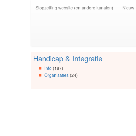
Spring
Stopzetting website (en andere kanalen)
Nieuw
naar
de
inhoud
(Accesskey
1)
Spring
naar
de
Handicap & Integratie
primaire
Spring
zijbalk
naar
Info
(187)
(Accesskey
Artikels
Organisaties
(24)
2)
Spring
naar
Info
Spring
naar
Organisaties
Spring
naar
Social
media