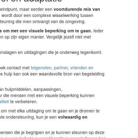
 eindpunt, maar eerder een
voortdurende reis van
d wordt door een complexe wisselwerking tussen
steuning die men ontvangt van de omgeving.
is om met een visuele beperking om te gaan.
Ieder
n op zijn eigen manier. Vergelijk jezelf niet met
enslagen en uitdagingen die je onderweg tegenkomt.
ek contact met
lotgenoten
,
partner
,
vrienden en
le hulp kan ook een waardevolle bron van begeleiding
 van hulpmiddelen, aanpassingen,
ar die mensen met een visuele beperking kunnen
iteit
te verbeteren.
 om met elke uitdaging om te gaan en je dromen te
iste ondersteuning, kun je een
volwaardig en
mensen die je begrijpen en je kunnen steunen op deze