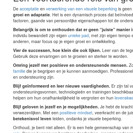
De
acceptatie
en
verwerking van een visuele beperking
is geen
groei en adaptatie
. Het is een dynamisch proces dat beïnvloe
factoren, gaande van persoonlijke eigenschappen tot de onder
Belangrijk is om te onthouden dat er geen “juiste” manier 
individu bewandelt zijn eigen
unieke pad
, met zijn eigen tempo e
anderen, maar focus op je eigen groei en ontwikkeling.
Vier de successen, hoe klein die ook lijken.
Leer van de teg
Gebruik deze ervaringen om te groeien en sterker te worden.
Omring jezelf met positieve en ondersteunende mensen.
Zo
familie
die je begrijpen en je kunnen aanmoedigen. Professione
en ondersteuning zijn.
Blijf geïnformeerd en leer nieuwe vaardigheden.
Er zijn tal
ondersteuningsvormen, technologieën en trainingen beschikba
helpen om hun onafhankelijkheid te vergroten en hun
levenskwal
Blijf geloven in jezelf en je mogelijkheden.
Je hebt de kracht
verwezenlijken. Met een
positieve mindset
, veerkracht en de ju
betekenisvol leven
leiden, ondanks je visuele beperking.
Onthoud, je bent niet alleen. Er is een hele gemeenschap van 