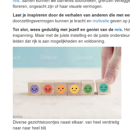
reis
. Samen kunnen we barrières doorbreken, grenzen verlegge
floreren, ongeacht zijn of haar visuele vermogen.
Laat je inspireren door de verhalen van anderen die met ee
doorzettingsvermogen kunnen je kracht en
motivatie
geven op j
Tot slot, wees geduldig met jezelf en geniet van de
reis
.
He
inspanning. Maar met de juiste instelling en de juiste onderste
leiden dat rijk is aan mogelijkheden en voldoening.
Diverse gezichtsicoontjes naast elkaar: van heel verdrietig
naar naar heel blij