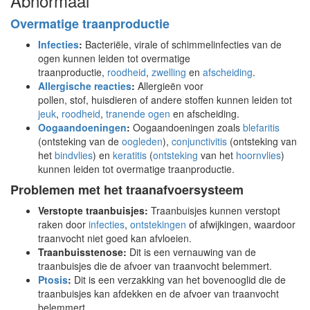
Abnormaal
Overmatige traanproductie
Infecties
:
Bacteriële, virale of schimmelinfecties van de
ogen kunnen leiden tot overmatige
traanproductie,
roodheid
,
zwelling
en
afscheiding
.
Allergische reacties
:
Allergieën voor
pollen, stof, huisdieren of andere stoffen kunnen leiden tot
jeuk
,
roodheid
,
tranende ogen
en afscheiding.
Oogaandoeningen
:
Oogaandoeningen zoals
blefaritis
(ontsteking van de
oogleden
),
conjunctivitis
(ontsteking van
het
bindvlies
) en
keratitis
(
ontsteking
van het
hoornvlies
)
kunnen leiden tot overmatige traanproductie.
Problemen met het traanafvoersysteem
Verstopte traanbuisjes:
Traanbuisjes kunnen verstopt
raken door
infecties
,
ontstekingen
of afwijkingen, waardoor
traanvocht niet goed kan afvloeien.
Traanbuisstenose:
Dit is een vernauwing van de
traanbuisjes die de afvoer van traanvocht belemmert.
Ptosis
:
Dit is een verzakking van het bovenooglid die de
traanbuisjes kan afdekken en de afvoer van traanvocht
belemmert.