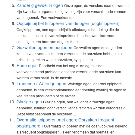
Zanderig gevoel in ogen
Onze ogen, de vensters naar de wereld,
zijn kwetsbare organen die gevoelig zijn voor verschillende vormen
van ongemak. Een veelvoorkomend...
Oogpijn bij het knipperen van de ogen (oogknipperen)
Oogknipperen, een ogenschijnlijk alledaagse handeling die de
meeste mensen als vanzelfsprekend beschouwen, kan voor
sommigen een bron van ongemak en...
Gezwollen ogen en oogleden
Gezwollen ogen en oogleden
komen vaak voor en kunnen verschillende oorzaken hebben. In dit
artikel bespreken we de oorzaken, symptomen...
Rode ogen
Roodheid van het oog of de ogen is een
veelvoorkomend probleem dat door verschillende oorzaken kan
worden veroorzaakt. In de meeste...
Tranende / Waterige ogen
Waterige ogen, ook wel epiphora
genoemd, is een veelvoorkomende aandoening waarbij de ogen te
veel tranen produceren of de afvoer...
Glazige ogen
Glazige ogen, ook wel doffe of wazige ogen
genoemd, kunnen door verschillende factoren worden veroorzaakt.
Deze tekst bespreekt de oorzaken,...
Overmatig knipperen met ogen: Oorzaken frequent
oogknipperen
Overmatig knipperen met de ogen, ook wel bekend
als frequent oogknipperen, is een fenomeen dat normaal en