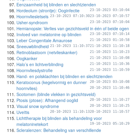
Eenzaamheid bij blinden en slechtzienden
Hordeolum (strontje): Ooginfectie
23-10-2023 03:10:04
Hoornvliesletsels
23-10-2023 07:10:30
23-10-2023 07:10:57
Usher-syndroom
23-10-2023 07:10:04
Hemianopsie: Verlies van gezichtsveld in één of beide ogen
Invloed van melatonine op blinden
23-10-2023 07:10:14
Leber Congenitale Amaurose
21-10-2023 01:10:58
Sneeuwblindheid
21-10-2023 11:10:37
21-10-2023 11:10:18
Retinoblastoom (netvlieskanker)
21-10-2023 11:10:23
Oogkanker
21-10-2023 11:10:08
Halo’s en lichtverblinding
21-10-2023 11:10:36
Hoornvliesdystrofie
21-10-2023 11:10:59
Hand- en polsklachten bij blinden en slechtzienden
Keratoconus (kegelvormig en dunner
20-10-2023 03:10:08
hoornvlies)
20-10-2023 11:10:46
Scotomen (blinde vlekken in gezichtsveld)
Ptosis (ptose): Afhangend ooglid
20-10-2023 11:10:27
Visual snow syndrome
20-10-2023 11:10:25
Uveïtis
20-10-2023 11:10:13
20-10-2023 11:10:57
Lichttherapie bij blinden als behandeling voor
melatoninetekort
19-10-2023 05:10:29
Scleralenzen: Behandeling van verschillende