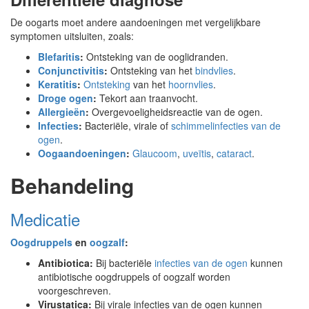
De oogarts moet andere aandoeningen met vergelijkbare
symptomen uitsluiten, zoals:
Blefaritis
:
Ontsteking van de ooglidranden.
Conjunctivitis
:
Ontsteking van het
bindvlies
.
Keratitis
:
Ontsteking
van het
hoornvlies
.
Droge ogen
:
Tekort aan traanvocht.
Allergieën
:
Overgevoeligheidsreactie van de ogen.
Infecties
:
Bacteriële, virale of
schimmelinfecties van de
ogen
.
Oogaandoeningen
:
Glaucoom
,
uveïtis
,
cataract
.
Behandeling
Medicatie
Oogdruppels
en
oogzalf
:
Antibiotica:
Bij bacteriële
infecties van de ogen
kunnen
antibiotische oogdruppels of oogzalf worden
voorgeschreven.
Virustatica:
Bij virale infecties van de ogen kunnen