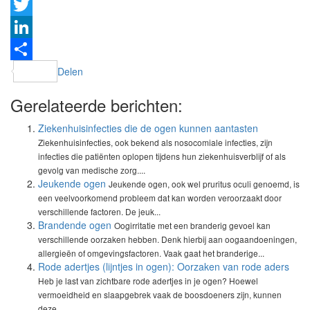
Facebook
Twitter
LinkedIn
Delen
Gerelateerde berichten:
Ziekenhuisinfecties die de ogen kunnen aantasten
Ziekenhuisinfecties, ook bekend als nosocomiale infecties, zijn
infecties die patiënten oplopen tijdens hun ziekenhuisverblijf of als
gevolg van medische zorg....
Jeukende ogen
Jeukende ogen, ook wel pruritus oculi genoemd, is
een veelvoorkomend probleem dat kan worden veroorzaakt door
verschillende factoren. De jeuk...
Brandende ogen
Oogirritatie met een branderig gevoel kan
verschillende oorzaken hebben. Denk hierbij aan oogaandoeningen,
allergieën of omgevingsfactoren. Vaak gaat het branderige...
Rode adertjes (lijntjes in ogen): Oorzaken van rode aders
Heb je last van zichtbare rode adertjes in je ogen? Hoewel
vermoeidheid en slaapgebrek vaak de boosdoeners zijn, kunnen
deze...