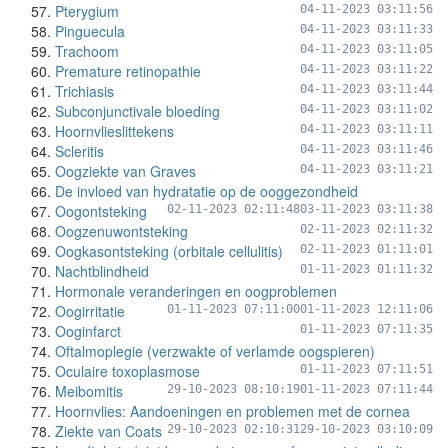
Pterygium
04-11-2023 03:11:56
Pinguecula
04-11-2023 03:11:33
Trachoom
04-11-2023 03:11:05
Premature retinopathie
04-11-2023 03:11:22
Trichiasis
04-11-2023 03:11:44
Subconjunctivale bloeding
04-11-2023 03:11:02
Hoornvlieslittekens
04-11-2023 03:11:11
Scleritis
04-11-2023 03:11:46
Oogziekte van Graves
04-11-2023 03:11:21
De invloed van hydratatie op de ooggezondheid
Oogontsteking
02-11-2023 02:11:48
03-11-2023 03:11:38
Oogzenuwontsteking
02-11-2023 02:11:32
Oogkasontsteking (orbitale cellulitis)
02-11-2023 01:11:01
Nachtblindheid
01-11-2023 01:11:32
Hormonale veranderingen en oogproblemen
Oogirritatie
01-11-2023 07:11:00
01-11-2023 12:11:06
Ooginfarct
01-11-2023 07:11:35
Oftalmoplegie (verzwakte of verlamde oogspieren)
Oculaire toxoplasmose
01-11-2023 07:11:51
Meibomitis
29-10-2023 08:10:19
01-11-2023 07:11:44
Hoornvlies: Aandoeningen en problemen met de cornea
Ziekte van Coats
29-10-2023 02:10:31
29-10-2023 03:10:09