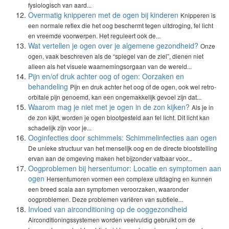
fysiologisch van aard...
Overmatig knipperen met de ogen bij kinderen
Knipperen is
een normale reflex die het oog beschermt tegen uitdroging, fel licht
en vreemde voorwerpen. Het reguleert ook de...
Wat vertellen je ogen over je algemene gezondheid?
Onze
ogen, vaak beschreven als de “spiegel van de ziel”, dienen niet
alleen als het visuele waarnemingsorgaan van de wereld...
Pijn en/of druk achter oog of ogen: Oorzaken en
behandeling
Pijn en druk achter het oog of de ogen, ook wel retro-
orbitale pijn genoemd, kan een ongemakkelijk gevoel zijn dat...
Waarom mag je niet met je ogen in de zon kijken?
Als je in
de zon kijkt, worden je ogen blootgesteld aan fel licht. Dit licht kan
schadelijk zijn voor je...
Ooginfecties door schimmels: Schimmelinfecties aan ogen
De unieke structuur van het menselijk oog en de directe blootstelling
ervan aan de omgeving maken het bijzonder vatbaar voor...
Oogproblemen bij hersentumor: Locatie en symptomen aan
ogen
Hersentumoren vormen een complexe uitdaging en kunnen
een breed scala aan symptomen veroorzaken, waaronder
oogproblemen. Deze problemen variëren van subtiele...
Invloed van airconditioning op de ooggezondheid
Airconditioningssystemen worden veelvuldig gebruikt om de