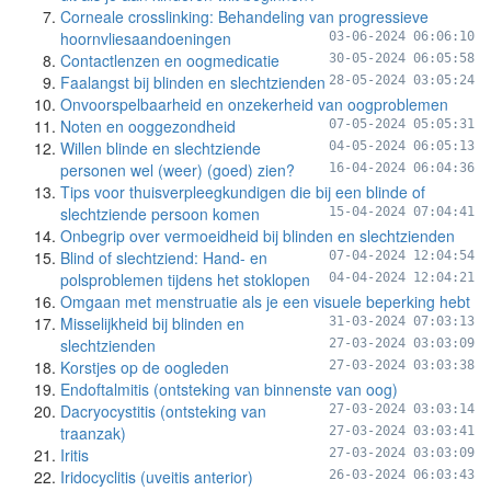
Corneale crosslinking: Behandeling van progressieve
hoornvliesaandoeningen
03-06-2024 06:06:10
Contactlenzen en oogmedicatie
30-05-2024 06:05:58
Faalangst bij blinden en slechtzienden
28-05-2024 03:05:24
Onvoorspelbaarheid en onzekerheid van oogproblemen
Noten en ooggezondheid
07-05-2024 05:05:31
Willen blinde en slechtziende
04-05-2024 06:05:13
personen wel (weer) (goed) zien?
16-04-2024 06:04:36
Tips voor thuisverpleegkundigen die bij een blinde of
slechtziende persoon komen
15-04-2024 07:04:41
Onbegrip over vermoeidheid bij blinden en slechtzienden
Blind of slechtziend: Hand- en
07-04-2024 12:04:54
polsproblemen tijdens het stoklopen
04-04-2024 12:04:21
Omgaan met menstruatie als je een visuele beperking hebt
Misselijkheid bij blinden en
31-03-2024 07:03:13
slechtzienden
27-03-2024 03:03:09
Korstjes op de oogleden
27-03-2024 03:03:38
Endoftalmitis (ontsteking van binnenste van oog)
Dacryocystitis (ontsteking van
27-03-2024 03:03:14
traanzak)
27-03-2024 03:03:41
Iritis
27-03-2024 03:03:09
Iridocyclitis (uveitis anterior)
26-03-2024 06:03:43