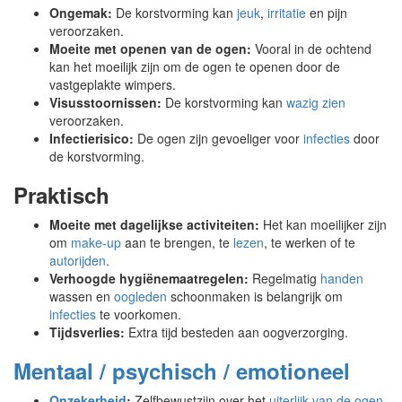
Ongemak:
De korstvorming kan
jeuk
,
irritatie
en pijn
veroorzaken.
Moeite met openen van de ogen:
Vooral in de ochtend
kan het moeilijk zijn om de ogen te openen door de
vastgeplakte wimpers.
Visusstoornissen:
De korstvorming kan
wazig zien
veroorzaken.
Infectierisico:
De ogen zijn gevoeliger voor
infecties
door
de korstvorming.
Praktisch
Moeite met dagelijkse activiteiten:
Het kan moeilijker zijn
om
make-up
aan te brengen, te
lezen
, te werken of te
autorijden
.
Verhoogde hygiënemaatregelen:
Regelmatig
handen
wassen en
oogleden
schoonmaken is belangrijk om
infecties
te voorkomen.
Tijdsverlies:
Extra tijd besteden aan oogverzorging.
Mentaal / psychisch / emotioneel
Onzekerheid
:
Zelfbewustzijn over het
uiterlijk van de ogen
.