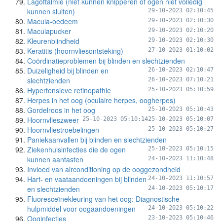
Lagoftalmie (niet kunnen knipperen of ogen niet volledig
kunnen sluiten)
29-10-2023 02:10:45
Macula-oedeem
29-10-2023 02:10:30
Maculapucker
29-10-2023 02:10:20
Kleurenblindheid
29-10-2023 02:10:30
Keratitis (hoornvliesontsteking)
27-10-2023 01:10:02
Coördinatieproblemen bij blinden en slechtzienden
Duizeligheid bij blinden en
26-10-2023 02:10:47
slechtzienden
26-10-2023 07:10:21
Hypertensieve retinopathie
25-10-2023 05:10:59
Herpes in het oog (oculaire herpes, oogherpes)
Gordelroos in het oog
25-10-2023 05:10:43
Hoornvlieszweer
25-10-2023 05:10:14
25-10-2023 05:10:07
Hoornvliestroebelingen
25-10-2023 05:10:27
Paniekaanvallen bij blinden en slechtzienden
Ziekenhuisinfecties die de ogen
25-10-2023 05:10:15
kunnen aantasten
24-10-2023 11:10:48
Invloed van airconditioning op de ooggezondheid
Hart- en vaataandoeningen bij blinden
24-10-2023 11:10:57
en slechtzienden
24-10-2023 05:10:17
Fluoresceïnekleuring van het oog: Diagnostische
hulpmiddel voor oogaandoeningen
24-10-2023 05:10:22
Ooginfecties
23-10-2023 05:10:46