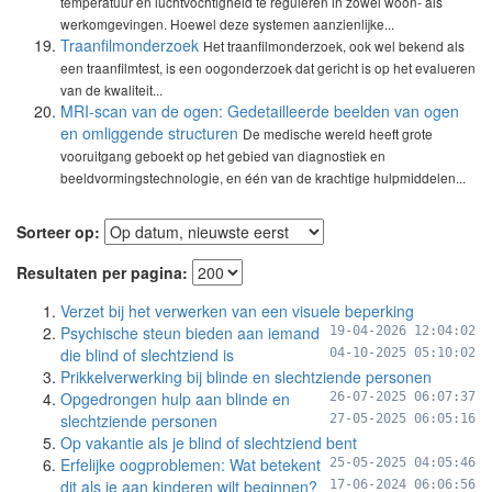
temperatuur en luchtvochtigheid te reguleren in zowel woon- als
werkomgevingen. Hoewel deze systemen aanzienlijke...
Traanfilmonderzoek
Het traanfilmonderzoek, ook wel bekend als
een traanfilmtest, is een oogonderzoek dat gericht is op het evalueren
van de kwaliteit...
MRI-scan van de ogen: Gedetailleerde beelden van ogen
en omliggende structuren
De medische wereld heeft grote
vooruitgang geboekt op het gebied van diagnostiek en
beeldvormingstechnologie, en één van de krachtige hulpmiddelen...
Sorteer op:
Resultaten per pagina:
Verzet bij het verwerken van een visuele beperking
Psychische steun bieden aan iemand
19-04-2026 12:04:02
die blind of slechtziend is
04-10-2025 05:10:02
Prikkelverwerking bij blinde en slechtziende personen
Opgedrongen hulp aan blinde en
26-07-2025 06:07:37
slechtziende personen
27-05-2025 06:05:16
Op vakantie als je blind of slechtziend bent
Erfelijke oogproblemen: Wat betekent
25-05-2025 04:05:46
dit als je aan kinderen wilt beginnen?
17-06-2024 06:06:56