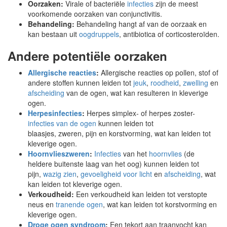
Oorzaken:
Virale of bacteriële
infecties
zijn de meest
voorkomende oorzaken van conjunctivitis.
Behandeling:
Behandeling hangt af van de oorzaak en
kan bestaan uit
oogdruppels
, antibiotica of corticosteroïden.
Andere potentiële oorzaken
Allergische reacties
:
Allergische reacties op pollen, stof of
andere stoffen kunnen leiden tot
jeuk
,
roodheid
,
zwelling
en
afscheiding
van de ogen, wat kan resulteren in kleverige
ogen.
Herpesinfecties
:
Herpes simplex- of herpes zoster-
infecties van de ogen
kunnen leiden tot
blaasjes, zweren, pijn en korstvorming, wat kan leiden tot
kleverige ogen.
Hoornvlieszweren
:
Infecties
van het
hoornvlies
(de
heldere buitenste laag van het oog) kunnen leiden tot
pijn,
wazig zien
,
gevoeligheid voor licht
en
afscheiding
, wat
kan leiden tot kleverige ogen.
Verkoudheid:
Een verkoudheid kan leiden tot verstopte
neus en
tranende ogen
, wat kan leiden tot korstvorming en
kleverige ogen.
Droge ogen syndroom
:
Een tekort aan traanvocht kan