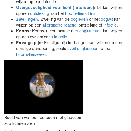
wijzen op een infectie.
Overgevoeligheid voor licht (fotofobie)
:
Dit kan wijzen
op een
ontsteking
van het
hoornvlies
of
iris
.
Zwellingen
:
Zwelling van de
oogleden
of het
oogwit
kan
wijzen op een
allergische reactie
, ontsteking of
infectie
.
Koorts:
Koorts in combinatie met
oogklachten
kan wijzen
op een systemische
infectie
.
Ernstige pijn:
Ernstige pijn in de ogen kan wijzen op een
ernstige aandoening, zoals
uveïtis
,
glaucoom
of een
hoornvlieszweer
.
Beeld van wat een persoon met glaucoom
zou kunnen zien