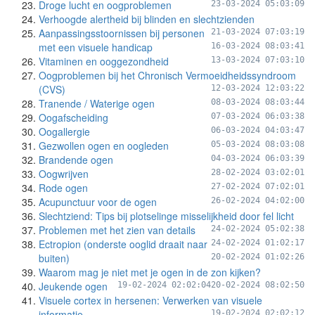
Droge lucht en oogproblemen
23-03-2024 05:03:09
Verhoogde alertheid bij blinden en slechtzienden
Aanpassingsstoornissen bij personen
21-03-2024 07:03:19
met een visuele handicap
16-03-2024 08:03:41
Vitaminen en ooggezondheid
13-03-2024 07:03:10
Oogproblemen bij het Chronisch Vermoeidheidssyndroom
(CVS)
12-03-2024 12:03:22
Tranende / Waterige ogen
08-03-2024 08:03:44
Oogafscheiding
07-03-2024 06:03:38
Oogallergie
06-03-2024 04:03:47
Gezwollen ogen en oogleden
05-03-2024 08:03:08
Brandende ogen
04-03-2024 06:03:39
Oogwrijven
28-02-2024 03:02:01
Rode ogen
27-02-2024 07:02:01
Acupunctuur voor de ogen
26-02-2024 04:02:00
Slechtziend: Tips bij plotselinge misselijkheid door fel licht
Problemen met het zien van details
24-02-2024 05:02:38
Ectropion (onderste ooglid draait naar
24-02-2024 01:02:17
buiten)
20-02-2024 01:02:26
Waarom mag je niet met je ogen in de zon kijken?
Jeukende ogen
19-02-2024 02:02:04
20-02-2024 08:02:50
Visuele cortex in hersenen: Verwerken van visuele
informatie
19-02-2024 02:02:12