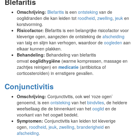
Blefaritis
Omschrijving:
Blefaritis
is een
ontsteking
van de
ooglidranden die kan leiden tot
roodheid
,
zwelling
,
jeuk
en
korstvorming.
Risicofactor:
Blefaritis is een belangrijke risicofactor voor
kleverige ogen, aangezien de ontsteking de
afscheiding
van talg en slijm kan verhogen, waardoor de
oogleden
aan
elkaar kunnen plakken.
Behandeling:
Behandeling van blefaritis
omvat
ooglidhygiëne
(warme kompressen, massage en
zachtjes reinigen) en
medicatie
(antibiotica of
corticosteroïden) in ernstigere gevallen.
Conjunctivitis
Omschrijving:
Conjunctivitis, ook wel ‘roze ogen’
genoemd, is een
ontsteking
van het
bindvlies
, de heldere
weefsellaag die de binnenkant van het
ooglid
en de
voorkant van het oogwit bedekt.
Symptomen:
Conjunctivitis kan leiden tot kleverige
ogen,
roodheid
,
jeuk
,
zwelling
,
branderigheid
en
afscheiding
.