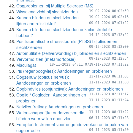
Oogproblemen bij Multiple Sclerose (MS)
Wisselend zicht bij slechtzienden
19-02-2024 06:02:50
Kunnen blinden en slechtzienden
19-02-2024 05:02:16
lijden aan reisziekte?
09-01-2024 07:01:22
Kunnen blinden en slechtzienden ook claustrofobie
hebben?
14-12-2023 07:12:22
Posttraumatische stressstoornis (PTSS) bij blinden en
slechtzienden
09-12-2023 03:12:00
Automutilatie (zelfverwonding) bij blinden en slechtzienden
Vervormd zien (metamorfopsie)
09-12-2023 02:12:54
Maculagat
18-11-2023 04:11:07
19-11-2023 07:11:22
Iris (regenboogvlies): Aandoeningen en problemen
Oogzenuw (opticus nervus):
13-11-2023 06:11:03
Aandoeningen en problemen
11-11-2023 04:11:00
Oogbindvlies (conjunctiva): Aandoeningen en problemen
Ooglid / Oogleden: Aandoeningen en
11-11-2023 02:11:17
problemen
11-11-2023 01:11:24
Netvlies (retina): Aandoeningen en problemen
Wetenschappelijke onderzoeken die
11-11-2023 08:11:22
blinden weer willen doen zien
06-11-2023 07:11:28
Foropter: Instrument voor oogonderzoeken en bepalen van
oogcorrectie
04-11-2023 05:11:50