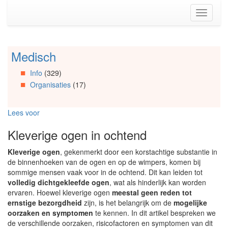
Spring
Toggle
naar
navigati
de
inhoud
(Accesskey
Medisch
Spring
1)
naar
Spring
Info
(329)
Artikels
naar
Organisaties
(17)
Spring
de
naar
primaire
Info
zijbalk
Lees voor
Spring
(Accesskey
naar
2)
Kleverige ogen in ochtend
Organisaties
Spring
Kleverige ogen
, gekenmerkt door een korstachtige substantie in
naar
de binnenhoeken van de ogen en op de wimpers, komen bij
Social
sommige mensen vaak voor in de ochtend. Dit kan leiden tot
media
volledig dichtgekleefde ogen
, wat als hinderlijk kan worden
ervaren. Hoewel kleverige ogen
meestal geen reden tot
ernstige bezorgdheid
zijn, is het belangrijk om de
mogelijke
oorzaken en symptomen
te kennen. In dit artikel bespreken we
de verschillende oorzaken, risicofactoren en symptomen van dit