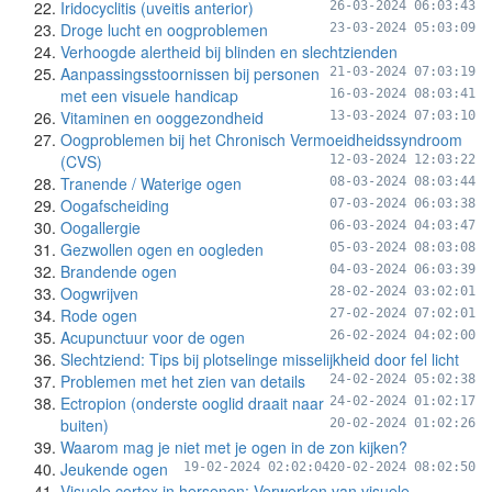
Iridocyclitis (uveitis anterior)
26-03-2024 06:03:43
Droge lucht en oogproblemen
23-03-2024 05:03:09
Verhoogde alertheid bij blinden en slechtzienden
Aanpassingsstoornissen bij personen
21-03-2024 07:03:19
met een visuele handicap
16-03-2024 08:03:41
Vitaminen en ooggezondheid
13-03-2024 07:03:10
Oogproblemen bij het Chronisch Vermoeidheidssyndroom
(CVS)
12-03-2024 12:03:22
Tranende / Waterige ogen
08-03-2024 08:03:44
Oogafscheiding
07-03-2024 06:03:38
Oogallergie
06-03-2024 04:03:47
Gezwollen ogen en oogleden
05-03-2024 08:03:08
Brandende ogen
04-03-2024 06:03:39
Oogwrijven
28-02-2024 03:02:01
Rode ogen
27-02-2024 07:02:01
Acupunctuur voor de ogen
26-02-2024 04:02:00
Slechtziend: Tips bij plotselinge misselijkheid door fel licht
Problemen met het zien van details
24-02-2024 05:02:38
Ectropion (onderste ooglid draait naar
24-02-2024 01:02:17
buiten)
20-02-2024 01:02:26
Waarom mag je niet met je ogen in de zon kijken?
Jeukende ogen
19-02-2024 02:02:04
20-02-2024 08:02:50
Visuele cortex in hersenen: Verwerken van visuele