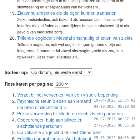
een vlindervormige klier in de hals, speelt een cruciale rol in de
stofwisseling en energiebalans van het lichaam....
Ziekenhuisinfecties die de ogen kunnen aantasten
Ziekenhuisinfecties, ook bekend als nosocomiale infecties, zijn
infecties die patiënten oplopen tijdens hun ziekenhuisverblijf of als
gevolg van medische zorg....
Trillende oogleden: Meestal onschuldig of teken van ziekte
Trillende oogleden, ook wel ooglidtrillingen genoemd, zijn een
intrigerend fenomeen dat zowel nieuwsgierigheid als zorg kan
opwekken. Deze onwillekeurige en...
Sorteer op:
Resultaten per pagina:
Verzet bij het verwerken van een visuele beperking
Psychische steun bieden aan iemand
19-04-2026 12:04:02
die blind of slechtziend is
04-10-2025 05:10:02
Prikkelverwerking bij blinde en slechtziende personen
Opgedrongen hulp aan blinde en
26-07-2025 06:07:37
slechtziende personen
27-05-2025 06:05:16
Op vakantie als je blind of slechtziend bent
Erfelijke oogproblemen: Wat betekent
25-05-2025 04:05:46