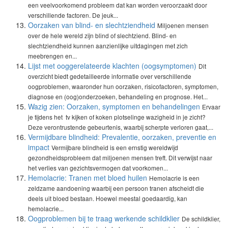
een veelvoorkomend probleem dat kan worden veroorzaakt door
verschillende factoren. De jeuk...
Oorzaken van blind- en slechtziendheid
Miljoenen mensen
over de hele wereld zijn blind of slechtziend. Blind- en
slechtziendheid kunnen aanzienlijke uitdagingen met zich
meebrengen en...
Lijst met ooggerelateerde klachten (oogsymptomen)
Dit
overzicht biedt gedetailleerde informatie over verschillende
oogproblemen, waaronder hun oorzaken, risicofactoren, symptomen,
diagnose en (oog)onderzoeken, behandeling en prognose. Het...
Wazig zien: Oorzaken, symptomen en behandelingen
Ervaar
je tijdens het tv kijken of koken plotselinge wazigheid in je zicht?
Deze verontrustende gebeurtenis, waarbij scherpte verloren gaat,...
Vermijdbare blindheid: Prevalentie, oorzaken, preventie en
impact
Vermijbare blindheid is een ernstig wereldwijd
gezondheidsprobleem dat miljoenen mensen treft. Dit verwijst naar
het verlies van gezichtsvermogen dat voorkomen...
Hemolacrie: Tranen met bloed huilen
Hemolacrie is een
zeldzame aandoening waarbij een persoon tranen afscheidt die
deels uit bloed bestaan. Hoewel meestal goedaardig, kan
hemolacrie...
Oogproblemen bij te traag werkende schildklier
De schildklier,