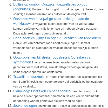
Bultjes op oogbol: Oorzaken gezwelletjes op oog
(oogbultjes)
Bultjes op het ooglid of rond de ogen zijn bekend, maar
sommige mensen ervaren ook bultjes op de oogbol zelf,...
Oorzaken van onvrijwillige spiertrekkingen aan de
wenkbrauw
Onvrijwillige spiertrekkingen van de wenkbrauw
kunnen variëren van mild tot ernstig en hebben diverse oorzaken.
Deze spiertrekkingen doen zich meestal...
Rode adertjes (lijntjes in ogen): Oorzaken van rode aders
Heb je last van zichtbare rode adertjes in je ogen? Hoewel
vermoeidheid en slaapgebrek vaak de boosdoeners zijn, kunnen
deze...
Oogproblemen bij stress (oogstress): Oorzaken van
symptomen
In ons moderne leven worden velen van ons
geconfronteerd met stress, een alomtegenwoordige metgezel die
soms diepere sporen kan achterlaten...
Traanfilmonderzoek
Het traanfilmonderzoek, ook wel bekend als
een traanfilmtest, is een oogonderzoek dat gericht is op het evalueren
van de kwaliteit...
Blauw oog: Oorzaken en behandeling
Een blauw oog, ook
bekend als een “periorbitaal hematoom,” is een veelvoorkomende
aandoening waarbij er blauwe plekken rond de ogen...
Jeukende ogen
Jeukende ogen, ook wel pruritus oculi genoemd, is