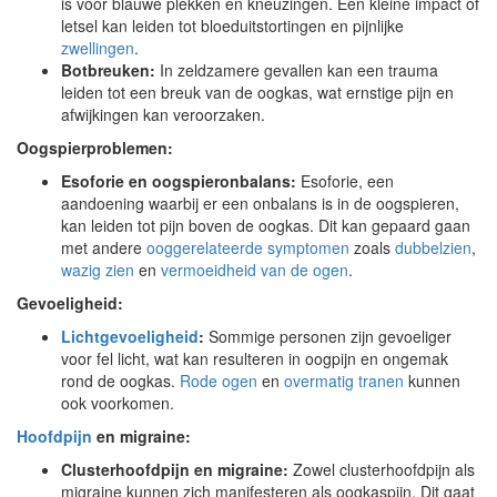
is voor blauwe plekken en kneuzingen. Een kleine impact of
letsel kan leiden tot bloeduitstortingen en pijnlijke
zwellingen
.
Botbreuken:
In zeldzamere gevallen kan een trauma
leiden tot een breuk van de oogkas, wat ernstige pijn en
afwijkingen kan veroorzaken.
Oogspierproblemen:
Esoforie en oogspieronbalans:
Esoforie, een
aandoening waarbij er een onbalans is in de oogspieren,
kan leiden tot pijn boven de oogkas. Dit kan gepaard gaan
met andere
ooggerelateerde symptomen
zoals
dubbelzien
,
wazig zien
en
vermoeidheid van de ogen
.
Gevoeligheid:
Lichtgevoeligheid
:
Sommige personen zijn gevoeliger
voor fel licht, wat kan resulteren in oogpijn en ongemak
rond de oogkas.
Rode ogen
en
overmatig tranen
kunnen
ook voorkomen.
Hoofdpijn
en migraine:
Clusterhoofdpijn en migraine:
Zowel clusterhoofdpijn als
migraine kunnen zich manifesteren als oogkaspijn. Dit gaat