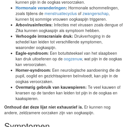
kunnen pijn in de oogkas veroorzaken.
Hormonale veranderingen
:
Hormonale schommelingen,
zoals tijdens de
menstruatiecyclus
of
zwangerschap
,
kunnen bij sommige vrouwen oogkaspijn triggeren.
Arbovirusinfecties:
Infecties met virussen zoals dengue of
Zika kunnen oogkaspijn als symptoom hebben.
Verhoogde intracraniale druk:
Drukverhoging in de
schedel kan leiden tot verschillende symptomen,
waaronder oogkaspijn.
Eagle-syndroom:
Een botuitsteeksel van het slaapbeen
kan druk uitoefenen op de
oogzenuw
, wat pijn in de oogkas
kan veroorzaken.
Horner-syndroom:
Een neurologische aandoening die de
pupil, ooglid en gezichtsspieren beïnvloedt, kan pijn in de
oogkas veroorzaken.
Overmatig gebruik van kauwspieren:
Te veel kauwen of
knarsen op de tanden kan leiden tot pijn in de oogkas en
kaakspieren.
Onthoud dat deze lijst niet exhaustief is.
Er kunnen nog
andere, zeldzamere oorzaken zijn van oogkaspijn.
Symptomen