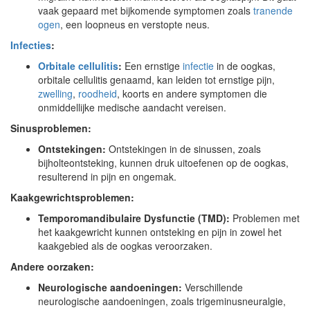
vaak gepaard met bijkomende symptomen zoals
tranende
ogen
, een loopneus en verstopte neus.
Infecties
:
Orbitale cellulitis
:
Een ernstige
infectie
in de oogkas,
orbitale cellulitis genaamd, kan leiden tot ernstige pijn,
zwelling
,
roodheid
, koorts en andere symptomen die
onmiddellijke medische aandacht vereisen.
Sinusproblemen:
Ontstekingen:
Ontstekingen in de sinussen, zoals
bijholteontsteking, kunnen druk uitoefenen op de oogkas,
resulterend in pijn en ongemak.
Kaakgewrichtsproblemen:
Temporomandibulaire Dysfunctie (TMD):
Problemen met
het kaakgewricht kunnen ontsteking en pijn in zowel het
kaakgebied als de oogkas veroorzaken.
Andere oorzaken:
Neurologische aandoeningen:
Verschillende
neurologische aandoeningen, zoals trigeminusneuralgie,