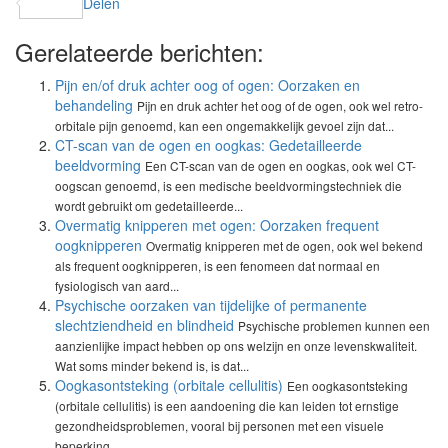
Delen
Gerelateerde berichten:
Pijn en/of druk achter oog of ogen: Oorzaken en
behandeling
Pijn en druk achter het oog of de ogen, ook wel retro-
orbitale pijn genoemd, kan een ongemakkelijk gevoel zijn dat...
CT-scan van de ogen en oogkas: Gedetailleerde
beeldvorming
Een CT-scan van de ogen en oogkas, ook wel CT-
oogscan genoemd, is een medische beeldvormingstechniek die
wordt gebruikt om gedetailleerde...
Overmatig knipperen met ogen: Oorzaken frequent
oogknipperen
Overmatig knipperen met de ogen, ook wel bekend
als frequent oogknipperen, is een fenomeen dat normaal en
fysiologisch van aard...
Psychische oorzaken van tijdelijke of permanente
slechtziendheid en blindheid
Psychische problemen kunnen een
aanzienlijke impact hebben op ons welzijn en onze levenskwaliteit.
Wat soms minder bekend is, is dat...
Oogkasontsteking (orbitale cellulitis)
Een oogkasontsteking
(orbitale cellulitis) is een aandoening die kan leiden tot ernstige
gezondheidsproblemen, vooral bij personen met een visuele
beperking....