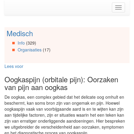
Spring
Toggle
naar
navigati
de
inhoud
(Accesskey
Medisch
Spring
1)
naar
Spring
Info
(329)
Artikels
naar
Organisaties
(17)
Spring
de
naar
primaire
Info
zijbalk
Lees voor
Spring
(Accesskey
naar
2)
Oogkaspijn (orbitale pijn): Oorzaken
Organisaties
van pijn aan oogkas
Spring
naar
De oogkas, een complex gebied dat het delicate oog omhult en
Social
beschermt, kan soms bron zijn van ongemak en pijn. Hoewel
media
oogkaspijn vaak van voorbijgaande aard is en te wijten kan zijn
aan tijdelijke factoren, zijn er situaties waarin het een teken kan
zijn van ernstiger onderliggende aandoeningen. Hier bespreken
we uitgebreider de verscheidenheid aan oorzaken, symptomen
en het diagnostische proces van oogkaspijn.