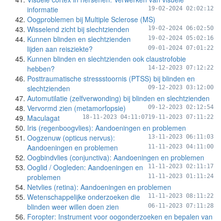
informatie
19-02-2024 02:02:12
Oogproblemen bij Multiple Sclerose (MS)
Wisselend zicht bij slechtzienden
19-02-2024 06:02:50
Kunnen blinden en slechtzienden
19-02-2024 05:02:16
lijden aan reisziekte?
09-01-2024 07:01:22
Kunnen blinden en slechtzienden ook claustrofobie
hebben?
14-12-2023 07:12:22
Posttraumatische stressstoornis (PTSS) bij blinden en
slechtzienden
09-12-2023 03:12:00
Automutilatie (zelfverwonding) bij blinden en slechtzienden
Vervormd zien (metamorfopsie)
09-12-2023 02:12:54
Maculagat
18-11-2023 04:11:07
19-11-2023 07:11:22
Iris (regenboogvlies): Aandoeningen en problemen
Oogzenuw (opticus nervus):
13-11-2023 06:11:03
Aandoeningen en problemen
11-11-2023 04:11:00
Oogbindvlies (conjunctiva): Aandoeningen en problemen
Ooglid / Oogleden: Aandoeningen en
11-11-2023 02:11:17
problemen
11-11-2023 01:11:24
Netvlies (retina): Aandoeningen en problemen
Wetenschappelijke onderzoeken die
11-11-2023 08:11:22
blinden weer willen doen zien
06-11-2023 07:11:28
Foropter: Instrument voor oogonderzoeken en bepalen van