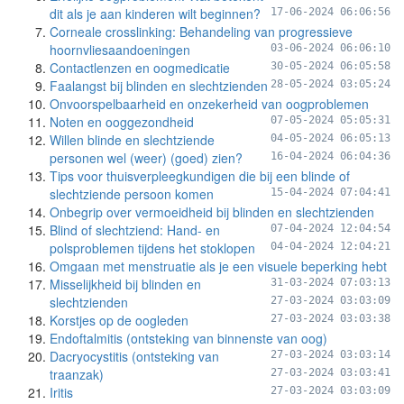
dit als je aan kinderen wilt beginnen?
17-06-2024 06:06:56
Corneale crosslinking: Behandeling van progressieve
hoornvliesaandoeningen
03-06-2024 06:06:10
Contactlenzen en oogmedicatie
30-05-2024 06:05:58
Faalangst bij blinden en slechtzienden
28-05-2024 03:05:24
Onvoorspelbaarheid en onzekerheid van oogproblemen
Noten en ooggezondheid
07-05-2024 05:05:31
Willen blinde en slechtziende
04-05-2024 06:05:13
personen wel (weer) (goed) zien?
16-04-2024 06:04:36
Tips voor thuisverpleegkundigen die bij een blinde of
slechtziende persoon komen
15-04-2024 07:04:41
Onbegrip over vermoeidheid bij blinden en slechtzienden
Blind of slechtziend: Hand- en
07-04-2024 12:04:54
polsproblemen tijdens het stoklopen
04-04-2024 12:04:21
Omgaan met menstruatie als je een visuele beperking hebt
Misselijkheid bij blinden en
31-03-2024 07:03:13
slechtzienden
27-03-2024 03:03:09
Korstjes op de oogleden
27-03-2024 03:03:38
Endoftalmitis (ontsteking van binnenste van oog)
Dacryocystitis (ontsteking van
27-03-2024 03:03:14
traanzak)
27-03-2024 03:03:41
Iritis
27-03-2024 03:03:09