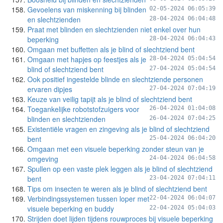
Gevoelens van miskenning bij blinden
02-05-2024 06:05:39
en slechtzienden
28-04-2024 06:04:48
Praat met blinden en slechtzienden niet enkel over hun
beperking
28-04-2024 06:04:43
Omgaan met buffetten als je blind of slechtziend bent
Omgaan met hapjes op feestjes als je
28-04-2024 05:04:54
blind of slechtziend bent
27-04-2024 05:04:54
Ook positief ingestelde blinde en slechtziende personen
ervaren dipjes
27-04-2024 07:04:19
Keuze van veilig tapijt als je blind of slechtziend bent
Toegankelijke robotstofzuigers voor
26-04-2024 01:04:08
blinden en slechtzienden
26-04-2024 07:04:25
Existentiële vragen en zingeving als je blind of slechtziend
bent
25-04-2024 06:04:20
Omgaan met een visuele beperking zonder steun van je
omgeving
24-04-2024 06:04:58
Spullen op een vaste plek leggen als je blind of slechtziend
bent
23-04-2024 07:04:11
Tips om insecten te weren als je blind of slechtziend bent
Verbindingssystemen tussen loper met
22-04-2024 06:04:07
visuele beperking en buddy
22-04-2024 05:04:03
Strijden doet lijden tijdens rouwproces bij visuele beperking