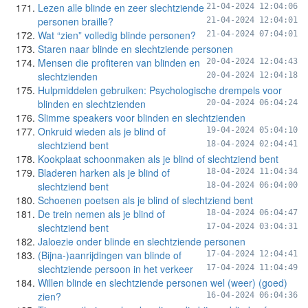
Lezen alle blinde en zeer slechtziende
21-04-2024 12:04:06
personen braille?
21-04-2024 12:04:01
Wat “zien” volledig blinde personen?
21-04-2024 07:04:01
Staren naar blinde en slechtziende personen
Mensen die profiteren van blinden en
20-04-2024 12:04:43
slechtzienden
20-04-2024 12:04:18
Hulpmiddelen gebruiken: Psychologische drempels voor
blinden en slechtzienden
20-04-2024 06:04:24
Slimme speakers voor blinden en slechtzienden
Onkruid wieden als je blind of
19-04-2024 05:04:10
slechtziend bent
18-04-2024 02:04:41
Kookplaat schoonmaken als je blind of slechtziend bent
Bladeren harken als je blind of
18-04-2024 11:04:34
slechtziend bent
18-04-2024 06:04:00
Schoenen poetsen als je blind of slechtziend bent
De trein nemen als je blind of
18-04-2024 06:04:47
slechtziend bent
17-04-2024 03:04:31
Jaloezie onder blinde en slechtziende personen
(Bijna-)aanrijdingen van blinde of
17-04-2024 12:04:41
slechtziende persoon in het verkeer
17-04-2024 11:04:49
Willen blinde en slechtziende personen wel (weer) (goed)
zien?
16-04-2024 06:04:36