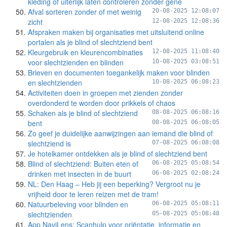
kleding of uiterlijk laten controleren zonder gêne
Afval sorteren zonder of met weinig
20-08-2025 12:08:07
zicht
12-08-2025 12:08:36
Afspraken maken bij organisaties met uitsluitend online
portalen als je blind of slechtziend bent
Kleurgebruik en kleurencombinaties
12-08-2025 11:08:40
voor slechtzienden en blinden
10-08-2025 03:08:51
Brieven en documenten toegankelijk maken voor blinden
en slechtzienden
10-08-2025 06:08:23
Activiteiten doen in groepen met zienden zonder
overdonderd te worden door prikkels of chaos
Schaken als je blind of slechtziend
08-08-2025 06:08:16
bent
08-08-2025 06:08:05
Zo geef je duidelijke aanwijzingen aan iemand die blind of
slechtziend is
07-08-2025 06:08:08
Je hotelkamer ontdekken als je blind of slechtziend bent
Blind of slechtziend: Buiten eten of
06-08-2025 05:08:54
drinken met insecten in de buurt
06-08-2025 02:08:24
NL: Den Haag – Heb jij een beperking? Vergroot nu je
vrijheid door te leren reizen met de tram!
Natuurbeleving voor blinden en
06-08-2025 05:08:11
slechtzienden
05-08-2025 05:08:48
App NaviLens: Scanhulp voor oriëntatie, informatie en