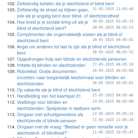
Zelfstandig betalen als je slechtziend of blind bent
Zelfstandig de straat op blijven gaan,
31-05-2025 11:05:48
ook als je angstig bent door blind- of slechtziendheid
Hoe breid je je sociale kring uit als je
30-05-2025 03:05:33
blind of slechtziend bent?
30-05-2025 06:05:53
Complimenten die ongemakkelijk voelen als je blind of
slechtziend bent
28-05-2025 04:05:02
Angst om anderen tot last te zijn als je blind of slechtziend
bent
28-05-2025 06:05:52
Opgedrongen hulp aan blinde en slechtziende personen
Irritatie bij blinden en slechtzienden
27-05-2025 06:05:16
Robotekst: Gratis documenten
26-05-2025 04:05:08
omzetten naar toegankelijk leesformaat voor blinden en
slechtzienden
26-05-2025 05:05:01
Op vakantie als je blind of slechtziend bent
Handleiding van het kaartspel 21
25-05-2025 04:05:46
Voelbingo voor blinden en
23-05-2025 06:05:00
slechtzienden: Spelplezier in tastbare vorm
Omgaan met schuldgevoelens als
22-05-2025 05:05:15
slechtziende of blinde persoon
11-05-2025 11:05:26
Omgaan met de vraag: “Bestaat er geen remedie voor je
slechtziend- of blindheid?”
11-05-2025 10:05:47