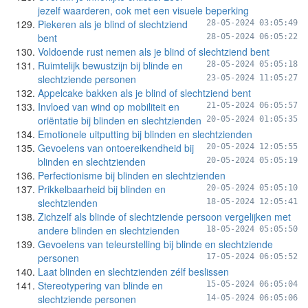
jezelf waarderen, ook met een visuele beperking
Piekeren als je blind of slechtziend
28-05-2024 03:05:49
bent
28-05-2024 06:05:22
Voldoende rust nemen als je blind of slechtziend bent
Ruimtelijk bewustzijn bij blinde en
28-05-2024 05:05:18
slechtziende personen
23-05-2024 11:05:27
Appelcake bakken als je blind of slechtziend bent
Invloed van wind op mobiliteit en
21-05-2024 06:05:57
oriëntatie bij blinden en slechtzienden
20-05-2024 01:05:35
Emotionele uitputting bij blinden en slechtzienden
Gevoelens van ontoereikendheid bij
20-05-2024 12:05:55
blinden en slechtzienden
20-05-2024 05:05:19
Perfectionisme bij blinden en slechtzienden
Prikkelbaarheid bij blinden en
20-05-2024 05:05:10
slechtzienden
18-05-2024 12:05:41
Zichzelf als blinde of slechtziende persoon vergelijken met
andere blinden en slechtzienden
18-05-2024 05:05:50
Gevoelens van teleurstelling bij blinde en slechtziende
personen
17-05-2024 06:05:52
Laat blinden en slechtzienden zélf beslissen
Stereotypering van blinde en
15-05-2024 06:05:04
slechtziende personen
14-05-2024 06:05:06