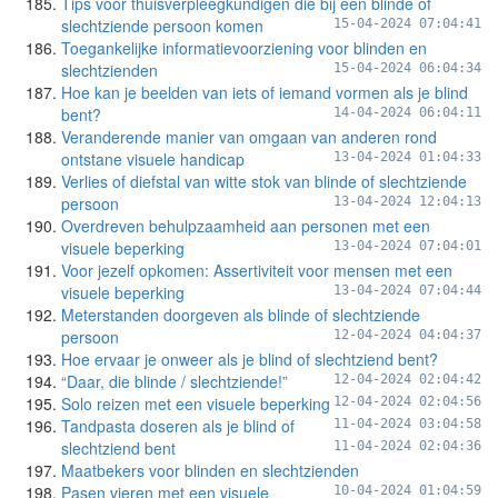
Tips voor thuisverpleegkundigen die bij een blinde of
slechtziende persoon komen
15-04-2024 07:04:41
Toegankelijke informatievoorziening voor blinden en
slechtzienden
15-04-2024 06:04:34
Hoe kan je beelden van iets of iemand vormen als je blind
bent?
14-04-2024 06:04:11
Veranderende manier van omgaan van anderen rond
ontstane visuele handicap
13-04-2024 01:04:33
Verlies of diefstal van witte stok van blinde of slechtziende
persoon
13-04-2024 12:04:13
Overdreven behulpzaamheid aan personen met een
visuele beperking
13-04-2024 07:04:01
Voor jezelf opkomen: Assertiviteit voor mensen met een
visuele beperking
13-04-2024 07:04:44
Meterstanden doorgeven als blinde of slechtziende
persoon
12-04-2024 04:04:37
Hoe ervaar je onweer als je blind of slechtziend bent?
“Daar, die blinde / slechtziende!”
12-04-2024 02:04:42
Solo reizen met een visuele beperking
12-04-2024 02:04:56
Tandpasta doseren als je blind of
11-04-2024 03:04:58
slechtziend bent
11-04-2024 02:04:36
Maatbekers voor blinden en slechtzienden
Pasen vieren met een visuele
10-04-2024 01:04:59