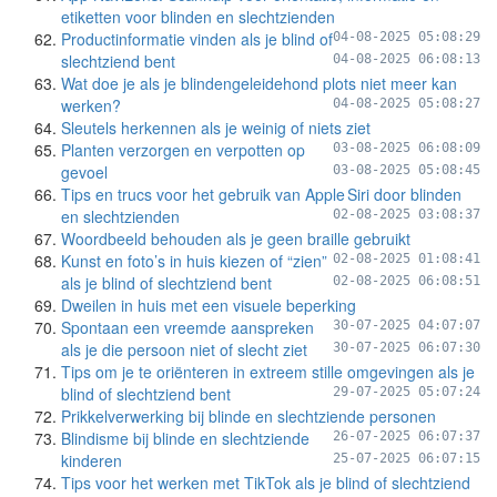
etiketten voor blinden en slechtzienden
Productinformatie vinden als je blind of
04-08-2025 05:08:29
slechtziend bent
04-08-2025 06:08:13
Wat doe je als je blindengeleidehond plots niet meer kan
werken?
04-08-2025 05:08:27
Sleutels herkennen als je weinig of niets ziet
Planten verzorgen en verpotten op
03-08-2025 06:08:09
gevoel
03-08-2025 05:08:45
Tips en trucs voor het gebruik van Apple Siri door blinden
en slechtzienden
02-08-2025 03:08:37
Woordbeeld behouden als je geen braille gebruikt
Kunst en foto’s in huis kiezen of “zien”
02-08-2025 01:08:41
als je blind of slechtziend bent
02-08-2025 06:08:51
Dweilen in huis met een visuele beperking
Spontaan een vreemde aanspreken
30-07-2025 04:07:07
als je die persoon niet of slecht ziet
30-07-2025 06:07:30
Tips om je te oriënteren in extreem stille omgevingen als je
blind of slechtziend bent
29-07-2025 05:07:24
Prikkelverwerking bij blinde en slechtziende personen
Blindisme bij blinde en slechtziende
26-07-2025 06:07:37
kinderen
25-07-2025 06:07:15
Tips voor het werken met TikTok als je blind of slechtziend