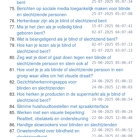
bent
25-07-2025 05:07:34
Berichten op sociale media toegankelijk maken voor blinde
en slechtziende personen
25-07-2025 05:07:08
Herkenbaar zijn als je blind of slechtziend bent
Mis je het zien als je volledig blind
15-07-2025 06:07:41
geboren bent?
02-07-2025 04:07:48
Wat is beangstigend als je blind of slechtziend bent?
Hoe kan je lezen als je blind of
02-07-2025 05:07:13
slechtziend bent?
01-07-2025 03:07:13
Zeg wat je doet of gaat doen tegen een blinde of
slechtziende persoon en stem ook af
25-06-2025 05:06:47
Hoe voel je je als blinde of slechtziende persoon in een
groep waar alles om het visuele draait?
Gezichtsherkenningsapps voor
24-06-2025 01:06:32
blinden en slechtzienden
24-06-2025 12:06:03
Hoe herken je producten in de supermarkt als je blind of
slechtziend bent?
24-06-2025 06:06:54
Slimme huishoudtoestellen met spraakinterface
Werken met een visuele beperking:
24-06-2025 05:06:24
Realiteit, obstakels en ondersteuning
22-06-2025 12:06:46
Handige slowcookers voor blinden en slechtzienden
Onwetendheid over blindheid en
22-06-2025 05:06:52
slechtziendheid
21-06-2025 01:06:09