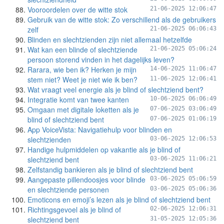
Vooroordelen over de witte stok
21-06-2025 12:06:47
Gebruik van de witte stok: Zo verschillend als de gebruikers
zelf
21-06-2025 06:06:43
Blinden en slechtzienden zijn niet allemaal hetzelfde
Wat kan een blinde of slechtziende
21-06-2025 05:06:24
persoon storend vinden in het dagelijks leven?
Rarara, wie ben ik? Herken je mijn
14-06-2025 11:06:47
stem niet? Weet je niet wie ik ben?
11-06-2025 12:06:41
Wat vraagt veel energie als je blind of slechtziend bent?
Integratie komt van twee kanten
10-06-2025 06:06:49
Omgaan met digitale loketten als je
07-06-2025 03:06:49
blind of slechtziend bent
07-06-2025 01:06:19
App VoiceVista: Navigatiehulp voor blinden en
slechtzienden
03-06-2025 12:06:53
Handige hulpmiddelen op vakantie als je blind of
slechtziend bent
03-06-2025 11:06:21
Zelfstandig bankieren als je blind of slechtziend bent
Aangepaste pillendoosjes voor blinde
03-06-2025 05:06:59
en slechtziende personen
03-06-2025 05:06:36
Emoticons en emoji’s lezen als je blind of slechtziend bent
Richtingsgevoel als je blind of
02-06-2025 12:06:31
slechtziend bent
31-05-2025 12:05:36