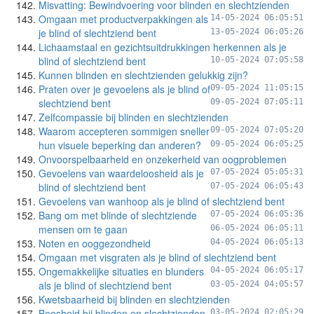
Misvatting: Bewindvoering voor blinden en slechtzienden
Omgaan met productverpakkingen als
14-05-2024 06:05:51
je blind of slechtziend bent
13-05-2024 06:05:26
Lichaamstaal en gezichtsuitdrukkingen herkennen als je
blind of slechtziend bent
10-05-2024 07:05:58
Kunnen blinden en slechtzienden gelukkig zijn?
Praten over je gevoelens als je blind of
09-05-2024 11:05:15
slechtziend bent
09-05-2024 07:05:11
Zelfcompassie bij blinden en slechtzienden
Waarom accepteren sommigen sneller
09-05-2024 07:05:20
hun visuele beperking dan anderen?
09-05-2024 06:05:25
Onvoorspelbaarheid en onzekerheid van oogproblemen
Gevoelens van waardeloosheid als je
07-05-2024 05:05:31
blind of slechtziend bent
07-05-2024 06:05:43
Gevoelens van wanhoop als je blind of slechtziend bent
Bang om met blinde of slechtziende
07-05-2024 06:05:36
mensen om te gaan
06-05-2024 06:05:11
Noten en ooggezondheid
04-05-2024 06:05:13
Omgaan met visgraten als je blind of slechtziend bent
Ongemakkelijke situaties en blunders
04-05-2024 06:05:17
als je blind of slechtziend bent
03-05-2024 04:05:57
Kwetsbaarheid bij blinden en slechtzienden
Boosheid bij blinden en slechtzienden
03-05-2024 02:05:29