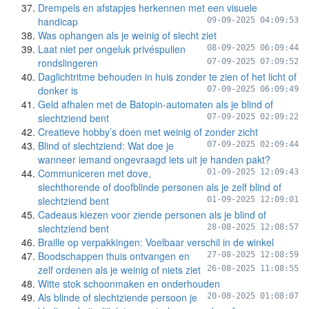
Drempels en afstapjes herkennen met een visuele
handicap
09-09-2025 04:09:53
Was ophangen als je weinig of slecht ziet
Laat niet per ongeluk privéspullen
08-09-2025 06:09:44
rondslingeren
07-09-2025 07:09:52
Daglichtritme behouden in huis zonder te zien of het licht of
donker is
07-09-2025 06:09:49
Geld afhalen met de Batopin-automaten als je blind of
slechtziend bent
07-09-2025 02:09:22
Creatieve hobby’s doen met weinig of zonder zicht
Blind of slechtziend: Wat doe je
07-09-2025 02:09:44
wanneer iemand ongevraagd iets uit je handen pakt?
Communiceren met dove,
01-09-2025 12:09:43
slechthorende of doofblinde personen als je zelf blind of
slechtziend bent
01-09-2025 12:09:01
Cadeaus kiezen voor ziende personen als je blind of
slechtziend bent
28-08-2025 12:08:57
Braille op verpakkingen: Voelbaar verschil in de winkel
Boodschappen thuis ontvangen en
27-08-2025 12:08:59
zelf ordenen als je weinig of niets ziet
26-08-2025 11:08:55
Witte stok schoonmaken en onderhouden
Als blinde of slechtziende persoon je
20-08-2025 01:08:07