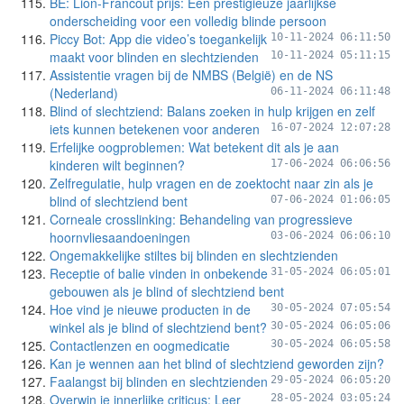
BE: Lion-Francout prijs: Een prestigieuze jaarlijkse
onderscheiding voor een volledig blinde persoon
Piccy Bot: App die video’s toegankelijk
10-11-2024 06:11:50
maakt voor blinden en slechtzienden
10-11-2024 05:11:15
Assistentie vragen bij de NMBS (België) en de NS
(Nederland)
06-11-2024 06:11:48
Blind of slechtziend: Balans zoeken in hulp krijgen en zelf
iets kunnen betekenen voor anderen
16-07-2024 12:07:28
Erfelijke oogproblemen: Wat betekent dit als je aan
kinderen wilt beginnen?
17-06-2024 06:06:56
Zelfregulatie, hulp vragen en de zoektocht naar zin als je
blind of slechtziend bent
07-06-2024 01:06:05
Corneale crosslinking: Behandeling van progressieve
hoornvliesaandoeningen
03-06-2024 06:06:10
Ongemakkelijke stiltes bij blinden en slechtzienden
Receptie of balie vinden in onbekende
31-05-2024 06:05:01
gebouwen als je blind of slechtziend bent
Hoe vind je nieuwe producten in de
30-05-2024 07:05:54
winkel als je blind of slechtziend bent?
30-05-2024 06:05:06
Contactlenzen en oogmedicatie
30-05-2024 06:05:58
Kan je wennen aan het blind of slechtziend geworden zijn?
Faalangst bij blinden en slechtzienden
29-05-2024 06:05:20
Overwin je innerlijke criticus: Leer
28-05-2024 03:05:24