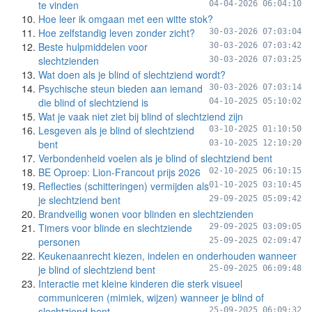
te vinden
04-04-2026 06:04:10
Hoe leer ik omgaan met een witte stok?
Hoe zelfstandig leven zonder zicht?
30-03-2026 07:03:04
Beste hulpmiddelen voor
30-03-2026 07:03:42
slechtzienden
30-03-2026 07:03:25
Wat doen als je blind of slechtziend wordt?
Psychische steun bieden aan iemand
30-03-2026 07:03:14
die blind of slechtziend is
04-10-2025 05:10:02
Wat je vaak niet ziet bij blind of slechtziend zijn
Lesgeven als je blind of slechtziend
03-10-2025 01:10:50
bent
03-10-2025 12:10:20
Verbondenheid voelen als je blind of slechtziend bent
BE Oproep: Lion-Francout prijs 2026
02-10-2025 06:10:15
Reflecties (schitteringen) vermijden als
01-10-2025 03:10:45
je slechtziend bent
29-09-2025 05:09:42
Brandveilig wonen voor blinden en slechtzienden
Timers voor blinde en slechtziende
29-09-2025 03:09:05
personen
25-09-2025 02:09:47
Keukenaanrecht kiezen, indelen en onderhouden wanneer
je blind of slechtziend bent
25-09-2025 06:09:48
Interactie met kleine kinderen die sterk visueel
communiceren (mimiek, wijzen) wanneer je blind of
slechtziend bent
25-09-2025 06:09:32