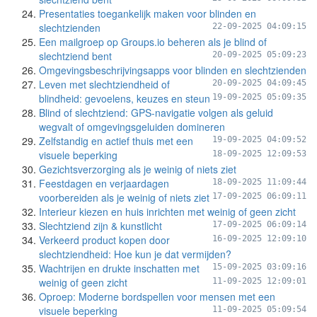
Presentaties toegankelijk maken voor blinden en
slechtzienden
22-09-2025 04:09:15
Een mailgroep op Groups.io beheren als je blind of
slechtziend bent
20-09-2025 05:09:23
Omgevingsbeschrijvingsapps voor blinden en slechtzienden
Leven met slechtziendheid of
20-09-2025 04:09:45
blindheid: gevoelens, keuzes en steun
19-09-2025 05:09:35
Blind of slechtziend: GPS-navigatie volgen als geluid
wegvalt of omgevingsgeluiden domineren
Zelfstandig en actief thuis met een
19-09-2025 04:09:52
visuele beperking
18-09-2025 12:09:53
Gezichtsverzorging als je weinig of niets ziet
Feestdagen en verjaardagen
18-09-2025 11:09:44
voorbereiden als je weinig of niets ziet
17-09-2025 06:09:11
Interieur kiezen en huis inrichten met weinig of geen zicht
Slechtziend zijn & kunstlicht
17-09-2025 06:09:14
Verkeerd product kopen door
16-09-2025 12:09:10
slechtziendheid: Hoe kun je dat vermijden?
Wachtrijen en drukte inschatten met
15-09-2025 03:09:16
weinig of geen zicht
11-09-2025 12:09:01
Oproep: Moderne bordspellen voor mensen met een
visuele beperking
11-09-2025 05:09:54