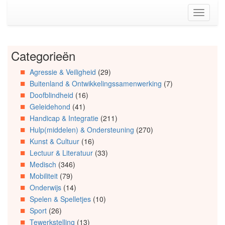
Spring
Toggle
naar
navigati
de
inhoud
(Accesskey
Categorieën
Spring
1)
naar
Spring
Agressie & Veiligheid
(29)
Artikels
naar
Buitenland & Ontwikkelingssamenwerking
(7)
Spring
de
naar
primaire
Doofblindheid
(16)
Info
zijbalk
Geleidehond
(41)
Spring
(Accesskey
Handicap & Integratie
(211)
naar
2)
Hulp(middelen) & Ondersteuning
(270)
Organisaties
Kunst & Cultuur
(16)
Spring
Lectuur & Literatuur
(33)
naar
Medisch
(346)
Social
media
Mobiliteit
(79)
Onderwijs
(14)
Spelen & Spelletjes
(10)
Sport
(26)
Tewerkstelling
(13)