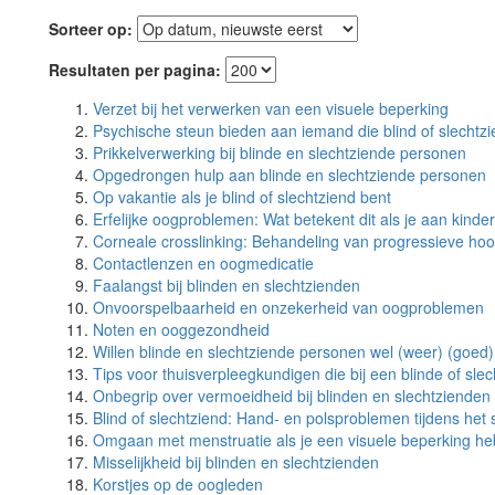
Sorteer op:
Resultaten per pagina:
Verzet bij het verwerken van een visuele beperking
Psychische steun bieden aan iemand die blind of slechtzi
Prikkelverwerking bij blinde en slechtziende personen
Opgedrongen hulp aan blinde en slechtziende personen
Op vakantie als je blind of slechtziend bent
Erfelijke oogproblemen: Wat betekent dit als je aan kinde
Corneale crosslinking: Behandeling van progressieve ho
Contactlenzen en oogmedicatie
Faalangst bij blinden en slechtzienden
Onvoorspelbaarheid en onzekerheid van oogproblemen
Noten en ooggezondheid
Willen blinde en slechtziende personen wel (weer) (goed)
Tips voor thuisverpleegkundigen die bij een blinde of sl
Onbegrip over vermoeidheid bij blinden en slechtzienden
Blind of slechtziend: Hand- en polsproblemen tijdens het 
Omgaan met menstruatie als je een visuele beperking he
Misselijkheid bij blinden en slechtzienden
Korstjes op de oogleden