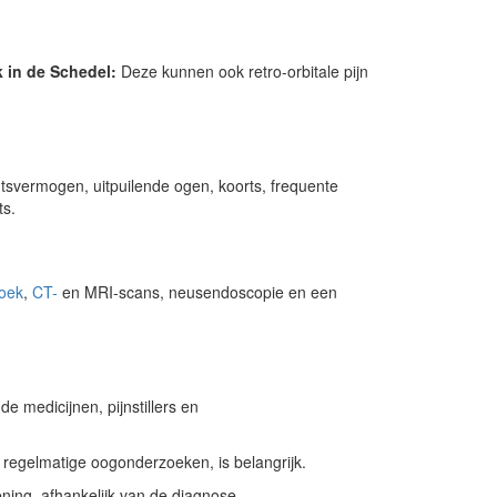
 in de Schedel:
Deze kunnen ook retro-orbitale pijn
tsvermogen, uitpuilende ogen, koorts, frequente
ts.
oek
,
CT-
en MRI-scans, neusendoscopie en een
e medicijnen, pijnstillers en
regelmatige oogonderzoeken, is belangrijk.
ning, afhankelijk van de diagnose.