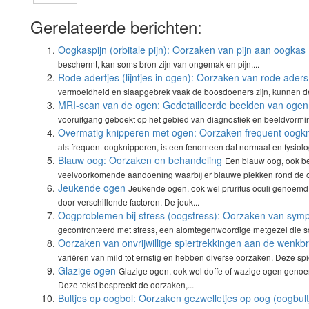
Gerelateerde berichten:
Oogkaspijn (orbitale pijn): Oorzaken van pijn aan oogkas
beschermt, kan soms bron zijn van ongemak en pijn....
Rode adertjes (lijntjes in ogen): Oorzaken van rode aders
vermoeidheid en slaapgebrek vaak de boosdoeners zijn, kunnen de
MRI-scan van de ogen: Gedetailleerde beelden van ogen
vooruitgang geboekt op het gebied van diagnostiek en beeldvormin
Overmatig knipperen met ogen: Oorzaken frequent oogk
als frequent oogknipperen, is een fenomeen dat normaal en fysiolog
Blauw oog: Oorzaken en behandeling
Een blauw oog, ook be
veelvoorkomende aandoening waarbij er blauwe plekken rond de o
Jeukende ogen
Jeukende ogen, ook wel pruritus oculi genoemd
door verschillende factoren. De jeuk...
Oogproblemen bij stress (oogstress): Oorzaken van sy
geconfronteerd met stress, een alomtegenwoordige metgezel die so
Oorzaken van onvrijwillige spiertrekkingen aan de wenkb
variëren van mild tot ernstig en hebben diverse oorzaken. Deze spi
Glazige ogen
Glazige ogen, ook wel doffe of wazige ogen genoe
Deze tekst bespreekt de oorzaken,...
Bultjes op oogbol: Oorzaken gezwelletjes op oog (oogbult