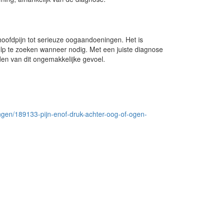
hoofdpijn tot serieuze oogaandoeningen. Het is
p te zoeken wanneer nodig. Met een juiste diagnose
den van dit ongemakkelijke gevoel.
ngen/189133-pijn-enof-druk-achter-oog-of-ogen-