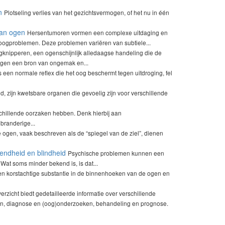
n
Plotseling verlies van het gezichtsvermogen, of het nu in één
aan ogen
Hersentumoren vormen een complexe uitdaging en
ogproblemen. Deze problemen variëren van subtiele...
knipperen, een ogenschijnlijk alledaagse handeling die de
gen een bron van ongemak en...
 een normale reflex die het oog beschermt tegen uitdroging, fel
, zijn kwetsbare organen die gevoelig zijn voor verschillende
schillende oorzaken hebben. Denk hierbij aan
branderige...
 ogen, vaak beschreven als de “spiegel van de ziel”, dienen
iendheid en blindheid
Psychische problemen kunnen een
Wat soms minder bekend is, is dat...
n korstachtige substantie in de binnenhoeken van de ogen en
verzicht biedt gedetailleerde informatie over verschillende
en, diagnose en (oog)onderzoeken, behandeling en prognose.