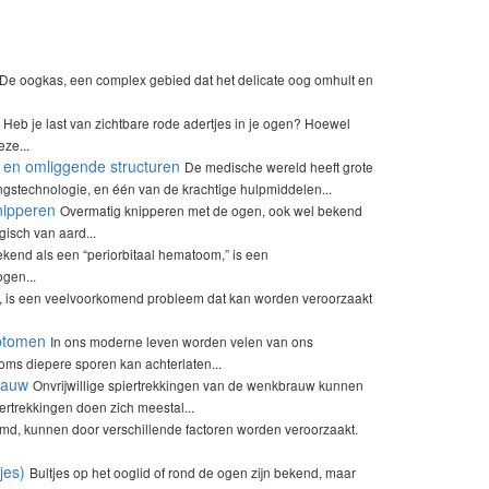
De oogkas, een complex gebied dat het delicate oog omhult en
Heb je last van zichtbare rode adertjes in je ogen? Hoewel
ze...
 en omliggende structuren
De medische wereld heeft grote
gstechnologie, en één van de krachtige hulpmiddelen...
nipperen
Overmatig knipperen met de ogen, ook wel bekend
isch van aard...
kend als een “periorbitaal hematoom,” is een
gen...
, is een veelvoorkomend probleem dat kan worden veroorzaakt
mptomen
In ons moderne leven worden velen van ons
ms diepere sporen kan achterlaten...
rauw
Onvrijwillige spiertrekkingen van de wenkbrauw kunnen
ertrekkingen doen zich meestal...
md, kunnen door verschillende factoren worden veroorzaakt.
jes)
Bultjes op het ooglid of rond de ogen zijn bekend, maar