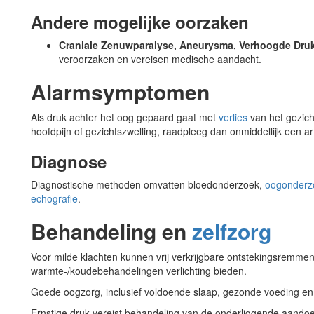
Andere mogelijke oorzaken
Craniale Zenuwparalyse, Aneurysma, Verhoogde Druk
veroorzaken en vereisen medische aandacht.
Alarmsymptomen
Als druk achter het oog gepaard gaat met
verlies
van het gezich
hoofdpijn of gezichtszwelling, raadpleeg dan onmiddellijk een ar
Diagnose
Diagnostische methoden omvatten bloedonderzoek,
oogonderz
echografie
.
Behandeling en
zelfzorg
Voor milde klachten kunnen vrij verkrijgbare ontstekingsremmend
warmte-/koudebehandelingen verlichting bieden.
Goede oogzorg, inclusief voldoende slaap, gezonde voeding en 
Ernstige druk vereist behandeling van de onderliggende aandoe