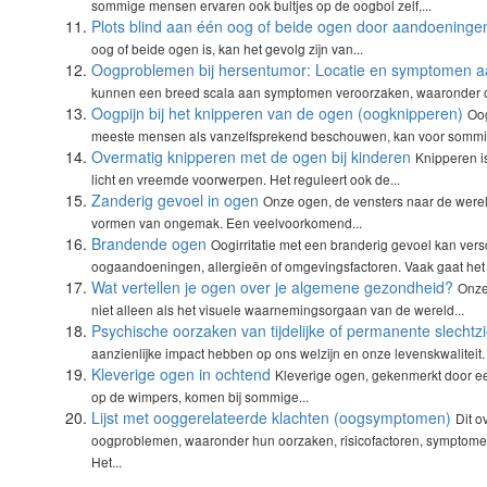
sommige mensen ervaren ook bultjes op de oogbol zelf,...
Plots blind aan één oog of beide ogen door aandoeninge
oog of beide ogen is, kan het gevolg zijn van...
Oogproblemen bij hersentumor: Locatie en symptomen 
kunnen een breed scala aan symptomen veroorzaken, waaronder o
Oogpijn bij het knipperen van de ogen (oogknipperen)
Oog
meeste mensen als vanzelfsprekend beschouwen, kan voor sommi
Overmatig knipperen met de ogen bij kinderen
Knipperen is
licht en vreemde voorwerpen. Het reguleert ook de...
Zanderig gevoel in ogen
Onze ogen, de vensters naar de wereld
vormen van ongemak. Een veelvoorkomend...
Brandende ogen
Oogirritatie met een branderig gevoel kan ver
oogaandoeningen, allergieën of omgevingsfactoren. Vaak gaat het 
Wat vertellen je ogen over je algemene gezondheid?
Onze
niet alleen als het visuele waarnemingsorgaan van de wereld...
Psychische oorzaken van tijdelijke of permanente slechtz
aanzienlijke impact hebben op ons welzijn en onze levenskwaliteit. 
Kleverige ogen in ochtend
Kleverige ogen, gekenmerkt door ee
op de wimpers, komen bij sommige...
Lijst met ooggerelateerde klachten (oogsymptomen)
Dit o
oogproblemen, waaronder hun oorzaken, risicofactoren, symptom
Het...