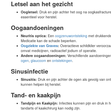
Letsel aan het gezicht
Oogletsel:
Druk en pijn achter het oog na oogkasfractu
essentieel voor herstel.
Oogaandoeningen
Neuritis optica:
Een
oogzenuwontsteking
met drukkende p
Medicatie kan de schade beperken.
Oogziekte van Graves
:
Overactieve schildklier veroorza
omvat medicijnen, radioactief jodium of operatie.
Andere oogaandoeningen:
Verschillende aandoeningen
ogen
,
glaucoom
en
ontstekingen
.
Sinusinfectie
Sinusitis:
Druk en pijn achter de ogen als gevolg van ont
kunnen helpen bij herstel.
Tand- en kaakpijn
Tandpijn en Kaakpijn:
Infecties kunnen pijn en druk in
tandarts of kaakchirurg kan nodig zijn.