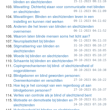
blinden en slechtzienden
15-11-2023 08:11:16
Misvatting: Dichterbij staan voor communicatie met blinden
en slechtzienden
09-11-2023 06:11:09
Misvattingen: Blinden en slechtzienden leven in een
instelling en kunnen niet werken
09-11-2023 04:11:02
Anderen die het leven van blinden en slechtzienden
overnemen
06-11-2023 04:11:52
Waarom laten blinde mensen soms het licht aan?
Neuroplasticiteit bij blinden
06-11-2023 06:11:33
Stigmatisering van blinden en
31-10-2023 08:10:17
slechtzienden
30-10-2023 05:10:05
Woede bij blinden en slechtzienden
30-10-2023 05:10:37
Schaamte bij blinden en slechtzienden
30-10-2023 04:10:15
Copingmechanismen bij blind- of slechtziendheid of
oogproblemen
30-10-2023 04:10:38
Blindgeboren en blind geworden personen:
Overeenkomsten en verschillen
27-10-2023 06:10:22
Hoe leg je het concept van een regenboog uit aan
blindgeboren personen?
27-10-2023 05:10:37
Verlies van controle als je blind of slechtziend bent
Motivatie en demotivatie bij blinden en
26-10-2023 01:10:35
slechtzienden
24-10-2023 07:10:20
Hulpeloosheid bij blinden en slechtzienden