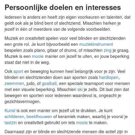
Persoonlijke doelen en interesses
Iedereen is anders en heeft zijn eigen voorkeuren en talenten, dat
geldt ook als je blind bent of slechtziend. Misschien herken je
jezelf in één of meerdere van de volgende voorbeelden.
Muziek en creativiteit spelen voor veel blinden en slechtzienden
een grote rol. Je kunt bijvoorbeeld een
muziekinstrument
bespelen zoals piano, gitaar of drums, of misschien
zing
je graag.
Muziek is een
mooie
manier om jezelf te uiten, en jouw beperking
staat dat niet in de weg.
Ook
sport
en beweging kunnen heel belangrijk voor je zijn. Veel
blinden en slechtzienden doen aan sporten zoals
hardlopen
,
zwemmen
, judo, of
goalball
, een speciale teamsport voor mensen
met een visuele beperking. Misschien
ski
je zelfs. Dit laat zien dat
bewegen en sporten voor iedereen waardevol is, ongeacht je
gezichtsvermogen.
Kunst
is ook een manier om jezelf uit te drukken. Je kunt
schilderen
,
beeldhouwen
of keramiek maken, waarbij je vooral je
tastzin
en creativiteit gebruikt om iets
moois
te maken.
Daarnaast zijn er blinde en slechtziende mensen die actief zijn in