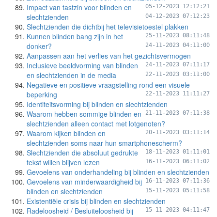
Impact van tastzin voor blinden en
05-12-2023 12:12:21
slechtzienden
04-12-2023 07:12:23
Slechtzienden die dichtbij het televisietoestel plakken
Kunnen blinden bang zijn in het
25-11-2023 08:11:48
donker?
24-11-2023 04:11:00
Aanpassen aan het verlies van het gezichtsvermogen
Inclusieve beeldvorming van blinden
24-11-2023 07:11:17
en slechtzienden in de media
22-11-2023 03:11:00
Negatieve en positieve vraagstelling rond een visuele
beperking
22-11-2023 11:11:27
Identiteitsvorming bij blinden en slechtzienden
Waarom hebben sommige blinden en
21-11-2023 07:11:38
slechtzienden alleen contact met lotgenoten?
Waarom kijken blinden en
20-11-2023 03:11:14
slechtzienden soms naar hun smartphonescherm?
Slechtzienden die absoluut gedrukte
18-11-2023 01:11:01
tekst willen blijven lezen
16-11-2023 06:11:02
Gevoelens van onderhandeling bij blinden en slechtzienden
Gevoelens van minderwaardigheid bij
16-11-2023 07:11:36
blinden en slechtzienden
15-11-2023 05:11:58
Existentiële crisis bij blinden en slechtzienden
Radeloosheid / Besluiteloosheid bij
15-11-2023 04:11:47