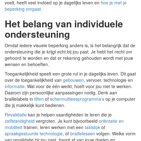
voelt, heeft veel invloed op je dagelijks leven en
hoe je met je
beperking omgaat
.
Het belang van individuele
ondersteuning
Omdat iedere visuele beperking anders is, is het belangrijk dat de
ondersteuning die je krijgt echt bij jou past. Je hebt het recht om
gehoord te worden en dat er rekening gehouden wordt met jouw
wensen en behoeften.
Toegankelijkheid speelt een grote rol in je dagelijks leven. Dit gaat
over de toegankelijkheid van
gebouwen
, vervoer, technologie en
informatie
. Wat voor de één werkt, hoeft voor jou niet te werken.
Daarom zijn persoonlijke aanpassingen nodig. Denk aan
braillelabels in
liften
of
schermuitleesprogramma’s
op je computer
die jij makkelijk kunt bedienen.
Revalidatie
kan je helpen vaardigheden te leren die je
zelfstandigheid
vergroten. Je kunt bijvoorbeeld
oriëntatie en
mobiliteit
trainen, leren werken met een
taststok
of
spraakgestuurde technologie
, of
braillelessen
volgen. Welke vorm
van revalidatie bij jou past, hangt af van jouw doelen en