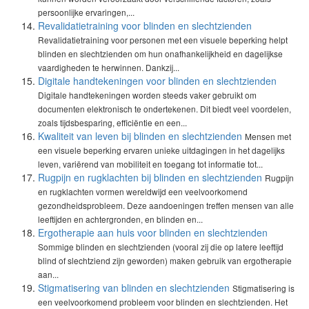
persoonlijke ervaringen,...
Revalidatietraining voor blinden en slechtzienden
Revalidatietraining voor personen met een visuele beperking helpt
blinden en slechtzienden om hun onafhankelijkheid en dagelijkse
vaardigheden te herwinnen. Dankzij...
Digitale handtekeningen voor blinden en slechtzienden
Digitale handtekeningen worden steeds vaker gebruikt om
documenten elektronisch te ondertekenen. Dit biedt veel voordelen,
zoals tijdsbesparing, efficiëntie en een...
Kwaliteit van leven bij blinden en slechtzienden
Mensen met
een visuele beperking ervaren unieke uitdagingen in het dagelijks
leven, variërend van mobiliteit en toegang tot informatie tot...
Rugpijn en rugklachten bij blinden en slechtzienden
Rugpijn
en rugklachten vormen wereldwijd een veelvoorkomend
gezondheidsprobleem. Deze aandoeningen treffen mensen van alle
leeftijden en achtergronden, en blinden en...
Ergotherapie aan huis voor blinden en slechtzienden
Sommige blinden en slechtzienden (vooral zij die op latere leeftijd
blind of slechtziend zijn geworden) maken gebruik van ergotherapie
aan...
Stigmatisering van blinden en slechtzienden
Stigmatisering is
een veelvoorkomend probleem voor blinden en slechtzienden. Het