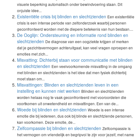
visuele beperking automatisch onder bewindvoering staan. Dit
onjuiste idee...
Existentiële crisis bij blinden en slechtzienden
Een existentiële
crisis is een intense periode van zelfonderzoek waarbij personen
geconfronteerd worden met de diepere betekenis van hun bestaan....
De Ooglijn: Ondersteuning en informatie rond blinden en
slechtzienden
De diagnose van een oogziekte krijgen of merken
dat je gezichtsvermogen achteruitgaat, kan veel vragen oproepen en
emoties met zich...
Misvatting: Dichterbij staan voor communicatie met blinden
en slechtzienden
Een veelvoorkomende misvatting in de omgang
met blinden en slechtzienden is het idee dat men fysiek dichterbij
moet staan om...
Misvattingen: Blinden en slechtzienden leven in een
instelling en kunnen niet werken
Blinden en slechtzienden
worden helaas nog te vaak geconfronteerd met vooroordelen die
voortkomen uit onwetendheid en misvattingen. Een van de...
Woede bij blinden en slechtzienden
Woede is een intense
emotie die bij iedereen, dus ook bij blinde en slechtziende personen,
kan voorkomen. Deze emotie, de...
Zelfcompassie bij blinden en slechtzienden
Zelfcompassie is
het vermogen om vriendelijk en begripvol te zijn voor jezelf, met name