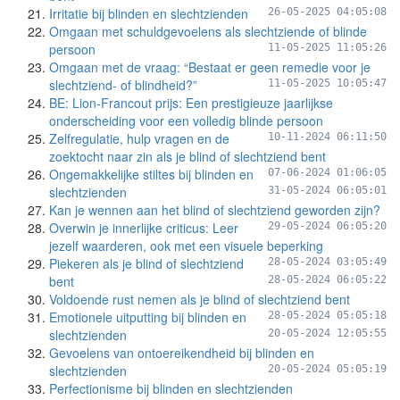
Irritatie bij blinden en slechtzienden
26-05-2025 04:05:08
Omgaan met schuldgevoelens als slechtziende of blinde
persoon
11-05-2025 11:05:26
Omgaan met de vraag: “Bestaat er geen remedie voor je
slechtziend- of blindheid?”
11-05-2025 10:05:47
BE: Lion-Francout prijs: Een prestigieuze jaarlijkse
onderscheiding voor een volledig blinde persoon
Zelfregulatie, hulp vragen en de
10-11-2024 06:11:50
zoektocht naar zin als je blind of slechtziend bent
Ongemakkelijke stiltes bij blinden en
07-06-2024 01:06:05
slechtzienden
31-05-2024 06:05:01
Kan je wennen aan het blind of slechtziend geworden zijn?
Overwin je innerlijke criticus: Leer
29-05-2024 06:05:20
jezelf waarderen, ook met een visuele beperking
Piekeren als je blind of slechtziend
28-05-2024 03:05:49
bent
28-05-2024 06:05:22
Voldoende rust nemen als je blind of slechtziend bent
Emotionele uitputting bij blinden en
28-05-2024 05:05:18
slechtzienden
20-05-2024 12:05:55
Gevoelens van ontoereikendheid bij blinden en
slechtzienden
20-05-2024 05:05:19
Perfectionisme bij blinden en slechtzienden