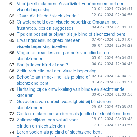
Voor jezelf opkomen: Assertiviteit voor mensen met een
visuele beperking
13-04-2024 07:04:44
“Daar, die blinde / slechtziende!”
12-04-2024 02:04:56
Onwetendheid over visuele beperking: Omgaan met
frustraties, tips en suggesties
09-04-2024 04:04:17
Tips om positief te blijven als je blind of slechtziend bent
Ervaringsdeskundigheid met een
07-04-2024 01:04:07
visuele beperking inzetten
06-04-2024 12:04:23
Vragen en reacties aan partners van blinden en
slechtzienden
05-04-2024 06:04:51
Ben je liever blind of doof?
04-04-2024 12:04:43
Zelfintroductie met een visuele beperking
Behoefte aan “me-time” als je blind of
02-04-2024 04:04:28
slechtziend bent
01-04-2024 06:04:57
Herhaling bij de ontwikkeling van blinde en slechtziende
kinderen
30-03-2024 01:03:56
Gevoelens van onrechtvaardigheid bij blinden en
slechtzienden
29-03-2024 07:03:25
Contact maken met anderen als je blind of slechtziend bent
Zelfmedelijden, een valkuil voor
18-03-2024 08:03:48
blinden en slechtzienden
17-03-2024 01:03:57
Leren voelen als je blind of slechtziend bent