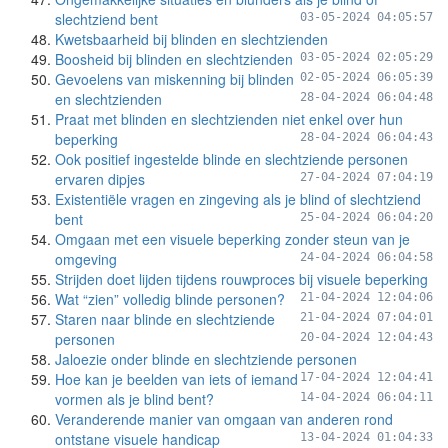
slechtziend bent
03-05-2024 04:05:57
Kwetsbaarheid bij blinden en slechtzienden
Boosheid bij blinden en slechtzienden
03-05-2024 02:05:29
Gevoelens van miskenning bij blinden
02-05-2024 06:05:39
en slechtzienden
28-04-2024 06:04:48
Praat met blinden en slechtzienden niet enkel over hun
beperking
28-04-2024 06:04:43
Ook positief ingestelde blinde en slechtziende personen
ervaren dipjes
27-04-2024 07:04:19
Existentiële vragen en zingeving als je blind of slechtziend
bent
25-04-2024 06:04:20
Omgaan met een visuele beperking zonder steun van je
omgeving
24-04-2024 06:04:58
Strijden doet lijden tijdens rouwproces bij visuele beperking
Wat “zien” volledig blinde personen?
21-04-2024 12:04:06
Staren naar blinde en slechtziende
21-04-2024 07:04:01
personen
20-04-2024 12:04:43
Jaloezie onder blinde en slechtziende personen
Hoe kan je beelden van iets of iemand
17-04-2024 12:04:41
vormen als je blind bent?
14-04-2024 06:04:11
Veranderende manier van omgaan van anderen rond
ontstane visuele handicap
13-04-2024 01:04:33