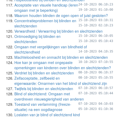
Acceptatie van visuele handicap (leren
24-10-2023 06:10:23
omgaan met je beperking)
19-10-2023 01:10:00
Waarom houden blinden de ogen open of juist gesloten?
Concentratieproblemen bij blinden en
15-10-2023 03:10:31
slechtzienden
15-10-2023 02:10:23
Verwardheid / Verwarring bij blinden en slechtzienden
Ontmoediging bij blinden en
15-10-2023 06:10:05
slechtzienden
15-10-2023 05:10:43
Omgaan met vergelijkingen van blindheid of
slechtziendheid
14-10-2023 04:10:35
Machteloosheid en onmacht bij blinden en slechtzienden
Hoe kan je omgaan met ongepaste
10-10-2023 07:10:55
opmerkingen van kinderen over blinden en slechtzienden?
Verdriet bij blinden en slechtzienden
08-10-2023 06:10:37
Zelfacceptatie, zelfbeeld en
08-10-2023 05:10:55
eigenwaarde: Omarmen van het blind of slechtziend zijn
Twijfels bij blinden en slechtzienden
07-10-2023 06:10:57
Blind of slechtziend: Omgaan met
07-10-2023 05:10:44
overdreven nieuwsgierigheid van anderen
Toestand van verlamming (freeze-
07-10-2023 04:10:03
situatie) na een oogdiagnose
05-10-2023 01:10:36
Loslaten van je blind of slechtziend kind