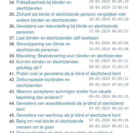
Prikkelbaarheid bij blinden en
20-05-2024 05:05:10
slechtzienden
18-05-2024 12:05:41
Zichzelf als blinde of slechtziende persoon vergelijken met
andere blinden en slechtzienden
18-05-2024 05:05:50
Gevoelens van teleurstelling bij blinde en slechtziende
personen
17-05-2024 06:05:52
Laat blinden en slechtzienden zélf beslissen
Stereotypering van blinde en
15-05-2024 06:05:04
slechtziende personen
14-05-2024 06:05:06
Misvatting: Bewindvoering voor blinden en slechtzienden
Kunnen blinden en slechtzienden
14-05-2024 06:05:51
gelukkig zijn?
09-05-2024 11:05:15
Praten over je gevoelens als je blind of slechtziend bent
Zelfcompassie bij blinden en
09-05-2024 07:05:11
slechtzienden
09-05-2024 07:05:20
Waarom accepteren sommigen sneller hun visuele
beperking dan anderen?
09-05-2024 06:05:25
Gevoelens van waardeloosheid als je blind of slechtziend
bent
07-05-2024 06:05:43
Gevoelens van wanhoop als je blind of slechtziend bent
Bang om met blinde of slechtziende
07-05-2024 06:05:36
mensen om te gaan
06-05-2024 06:05:11
Ongemakkelijke situaties en blunders als je blind of