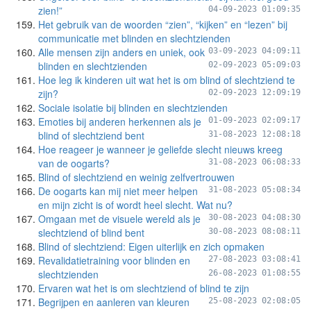
zien!”
04-09-2023 01:09:35
Het gebruik van de woorden “zien”, “kijken” en “lezen” bij
communicatie met blinden en slechtzienden
Alle mensen zijn anders en uniek, ook
03-09-2023 04:09:11
blinden en slechtzienden
02-09-2023 05:09:03
Hoe leg ik kinderen uit wat het is om blind of slechtziend te
zijn?
02-09-2023 12:09:19
Sociale isolatie bij blinden en slechtzienden
Emoties bij anderen herkennen als je
01-09-2023 02:09:17
blind of slechtziend bent
31-08-2023 12:08:18
Hoe reageer je wanneer je geliefde slecht nieuws kreeg
van de oogarts?
31-08-2023 06:08:33
Blind of slechtziend en weinig zelfvertrouwen
De oogarts kan mij niet meer helpen
31-08-2023 05:08:34
en mijn zicht is of wordt heel slecht. Wat nu?
Omgaan met de visuele wereld als je
30-08-2023 04:08:30
slechtziend of blind bent
30-08-2023 08:08:11
Blind of slechtziend: Eigen uiterlijk en zich opmaken
Revalidatietraining voor blinden en
27-08-2023 03:08:41
slechtzienden
26-08-2023 01:08:55
Ervaren wat het is om slechtziend of blind te zijn
Begrijpen en aanleren van kleuren
25-08-2023 02:08:05