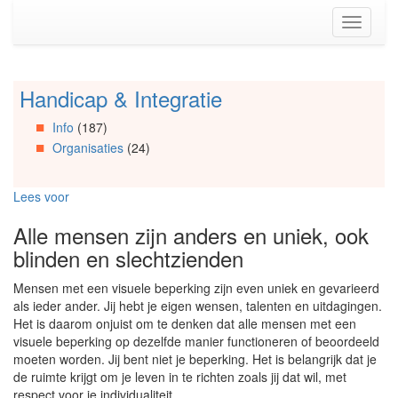
Spring
Toggle
naar
navigati
de
inhoud
(Accesskey
Handicap & Integratie
Spring
1)
naar
Spring
Info
(187)
Artikels
naar
Organisaties
(24)
Spring
de
naar
primaire
Info
zijbalk
Lees voor
Spring
(Accesskey
naar
2)
Alle mensen zijn anders en uniek, ook
Organisaties
blinden en slechtzienden
Spring
naar
Mensen met een visuele beperking zijn even uniek en gevarieerd
Social
als ieder ander. Jij hebt je eigen wensen, talenten en uitdagingen.
media
Het is daarom onjuist om te denken dat alle mensen met een
visuele beperking op dezelfde manier functioneren of beoordeeld
moeten worden. Jij bent niet je beperking. Het is belangrijk dat je
de ruimte krijgt om je leven in te richten zoals jij dat wil, met
respect voor je individualiteit.