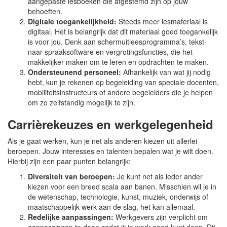
aangepaste lesboeken die afgestemd zijn op jouw
behoeften.
Digitale toegankelijkheid:
Steeds meer lesmateriaal is
digitaal. Het is belangrijk dat dit materiaal goed toegankelijk
is voor jou. Denk aan schermuitleesprogramma’s, tekst-
naar-spraaksoftware en vergrotingsfuncties, die het
makkelijker maken om te leren en opdrachten te maken.
Ondersteunend personeel:
Afhankelijk van wat jij nodig
hebt, kun je rekenen op begeleiding van speciale docenten,
mobiliteitsinstructeurs of andere begeleiders die je helpen
om zo zelfstandig mogelijk te zijn.
Carrièrekeuzes en werkgelegenheid
Als je gaat werken, kun je net als anderen kiezen uit allerlei
beroepen. Jouw interesses en talenten bepalen wat je wilt doen.
Hierbij zijn een paar punten belangrijk:
Diversiteit van beroepen:
Je kunt net als ieder ander
kiezen voor een breed scala aan banen. Misschien wil je in
de wetenschap, technologie, kunst, muziek, onderwijs of
maatschappelijk werk aan de slag, het kan allemaal.
Redelijke aanpassingen:
Werkgevers zijn verplicht om