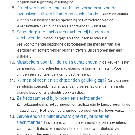
in tijden van tegenslag of uitdaging....
De rol van kunst en cultuur bij het verbeteren van de
levenskwaliteit van blinden en slechtzienden
Kunst en cultuur
kunnen een belangrijke rol spelen bij het verbeteren van de
levenskwaliteit van blinden en slechtzienden. Kunst en...
Schouderpijn en schouderklachten bij blinden en
slechtzienden
Schouderpijn en schouderklachten zijn
veelvoorkomende gezondheidsproblemen die mensen van alle
leeftijden en achtergronden kunnen treffen. Bij personen met een
visuele...
Maatbekers voor blinden en slechtzienden
In de keuken is het
belangrijk om ingrediënten nauwkeurig te kunnen afmeten. Voor
blinden en slechtzienden kan dit echter een...
Kunnen blinden en slechtzienden gelukkig zijn?
Geluk is geen
eenduidig concept. Het hangt af van diverse factoren, en iemands
visuele beperking is slechts één van die...
Zelfredzaamheid bij blinden en slechtzienden
Zelfredzaamheid is het vermogen om zelfstandig te functioneren in de
maatschappij. Het is een belangrijk onderdeel van het leven van...
Gevoelens van minderwaardigheid bij blinden en
slechtzienden
Gevoelens van minderwaardigheid zijn gevoelens
van onwaardigheid, waardeloosheid of minderwaardigheid. Ze
kunnen worden veroorzaakt door verschillende factoren, zoals