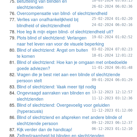
Betutteling van blinden en
10-03-2024 03:03:15
slechtzienden
26-02-2024 06:02:36
Overcompensatie van blind- of slechtziendheid
Verlies van onafhankelijkheid bij
25-02-2024 01:02:20
blindheid of slechtziendheid
24-02-2024 06:02:16
Hoe leg ik mijn eigen blind- of slechtziendheid uit?
Plots blind of slechtziend: Verlangen
19-02-2024 01:02:52
naar het leven van voor de visuele beperking
Blind of slechtziend: Angst om buiten
03-02-2024 07:02:23
te komen
18-01-2024 12:01:22
Blind of slechtziend: Hoe kan je omgaan met onbedoelde
goede adviezen?
11-01-2024 06:01:48
Vragen die je best niet aan een blinde of slechtziende
persoon stelt
09-01-2024 06:01:29
Blind of slechtziend: Vaak meer tijd nodig
Ongevraagd aanraken van blinden en
13-12-2023 12:12:57
slechtzienden
11-12-2023 03:12:36
Blind of slechtziend: Overgevoelig voor geluiden
(hyperacusis)
11-12-2023 01:12:00
Blind of slechtziend en afspreken met andere blinde of
slechtziende persoon
09-12-2023 06:12:37
Kijk verder dan de handicap!
06-12-2023 01:12:10
Zelfredzaamheid bij blinden en slechtzienden