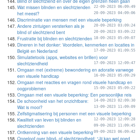
Blind of slechtziend en over de eigen grenzen heen gaan
Wat missen blinden en slechtzienden
22-09-2023 06:09:49
het meest?
20-09-2023 04:09:06
Discriminatie van mensen met een visuele beperking
Andere zintuigen versterken als je
20-09-2023 03:09:24
blind of slechtziend bent
20-09-2023 03:09:22
Frustratie bij blinden en slechtzienden
18-09-2023 05:09:07
Dineren in het donker: Voordelen, kenmerken en locaties in
België en Nederland
17-09-2023 01:09:55
Simulatietools (apps, websites en brillen) voor
slechtziendheid
17-09-2023 12:09:47
Omgaan met (extreme) bewondering en adoratie vanwege
een visuele handicap
16-09-2023 05:09:29
Omgaan met reacties en vragen rond visuele handicap en
oogproblemen
15-09-2023 05:09:22
Omgaan met een visuele beperking: Een persoonlijke reis
De schoonheid van het onzichtbare:
14-09-2023 02:09:30
Wat is mooi?
13-09-2023 11:09:09
Zelfstigmatisering bij personen met een visuele beperking
Kwaliteit van leven bij blinden en
12-09-2023 12:09:28
slechtzienden
09-09-2023 11:09:45
Ontkenning van een visuele beperking
09-09-2023 06:09:42
Ongeloof over blind- of slechtziendheid: “Jij kan wel goed