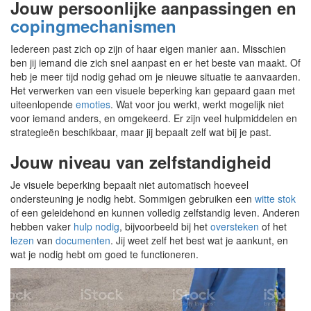
Jouw persoonlijke aanpassingen en
copingmechanismen
Iedereen past zich op zijn of haar eigen manier aan. Misschien
ben jij iemand die zich snel aanpast en er het beste van maakt. Of
heb je meer tijd nodig gehad om je nieuwe situatie te aanvaarden.
Het verwerken van een visuele beperking kan gepaard gaan met
uiteenlopende
emoties
. Wat voor jou werkt, werkt mogelijk niet
voor iemand anders, en omgekeerd. Er zijn veel hulpmiddelen en
strategieën beschikbaar, maar jij bepaalt zelf wat bij je past.
Jouw niveau van zelfstandigheid
Je visuele beperking bepaalt niet automatisch hoeveel
ondersteuning je nodig hebt. Sommigen gebruiken een
witte stok
of een geleidehond en kunnen volledig zelfstandig leven. Anderen
hebben vaker
hulp nodig
, bijvoorbeeld bij het
oversteken
of het
lezen
van
documenten
. Jij weet zelf het best wat je aankunt, en
wat je nodig hebt om goed te functioneren.