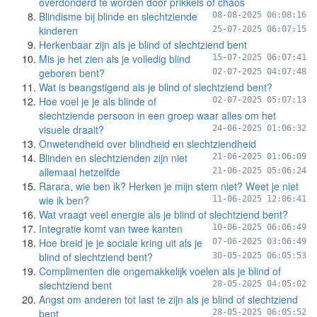
overdonderd te worden door prikkels of chaos
Blindisme bij blinde en slechtziende
08-08-2025 06:08:16
kinderen
25-07-2025 06:07:15
Herkenbaar zijn als je blind of slechtziend bent
Mis je het zien als je volledig blind
15-07-2025 06:07:41
geboren bent?
02-07-2025 04:07:48
Wat is beangstigend als je blind of slechtziend bent?
Hoe voel je je als blinde of
02-07-2025 05:07:13
slechtziende persoon in een groep waar alles om het
visuele draait?
24-06-2025 01:06:32
Onwetendheid over blindheid en slechtziendheid
Blinden en slechtzienden zijn niet
21-06-2025 01:06:09
allemaal hetzelfde
21-06-2025 05:06:24
Rarara, wie ben ik? Herken je mijn stem niet? Weet je niet
wie ik ben?
11-06-2025 12:06:41
Wat vraagt veel energie als je blind of slechtziend bent?
Integratie komt van twee kanten
10-06-2025 06:06:49
Hoe breid je je sociale kring uit als je
07-06-2025 03:06:49
blind of slechtziend bent?
30-05-2025 06:05:53
Complimenten die ongemakkelijk voelen als je blind of
slechtziend bent
28-05-2025 04:05:02
Angst om anderen tot last te zijn als je blind of slechtziend
bent
28-05-2025 06:05:52