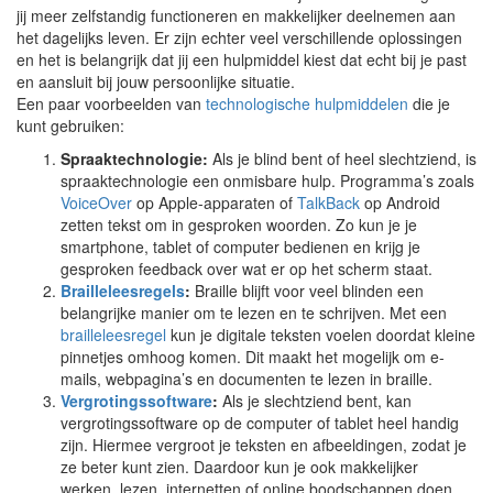
jij meer zelfstandig functioneren en makkelijker deelnemen aan
het dagelijks leven. Er zijn echter veel verschillende oplossingen
en het is belangrijk dat jij een hulpmiddel kiest dat echt bij je past
en aansluit bij jouw persoonlijke situatie.
Een paar voorbeelden van
technologische hulpmiddelen
die je
kunt gebruiken:
Spraaktechnologie:
Als je blind bent of heel slechtziend, is
spraaktechnologie een onmisbare hulp. Programma’s zoals
VoiceOver
op Apple-apparaten of
TalkBack
op Android
zetten tekst om in gesproken woorden. Zo kun je je
smartphone, tablet of computer bedienen en krijg je
gesproken feedback over wat er op het scherm staat.
Brailleleesregels
:
Braille blijft voor veel blinden een
belangrijke manier om te lezen en te schrijven. Met een
brailleleesregel
kun je digitale teksten voelen doordat kleine
pinnetjes omhoog komen. Dit maakt het mogelijk om e-
mails, webpagina’s en documenten te lezen in braille.
Vergrotingssoftware
:
Als je slechtziend bent, kan
vergrotingssoftware op de computer of tablet heel handig
zijn. Hiermee vergroot je teksten en afbeeldingen, zodat je
ze beter kunt zien. Daardoor kun je ook makkelijker
werken, lezen, internetten of online boodschappen doen.