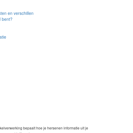
en en verschillen
d bent?
atie
kelverwerking bepaalt hoe je hersenen informatie uit je