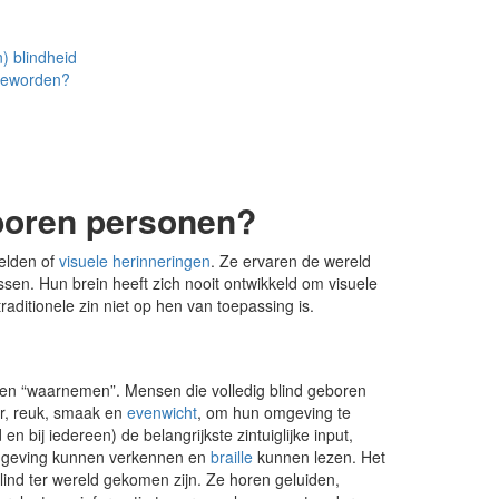
) blindheid
n geworden?
eboren personen?
eelden of
visuele herinneringen
. Ze ervaren de wereld
sen. Hun brein heeft zich nooit ontwikkeld om visuele
raditionele zin niet op hen van toepassing is.
nnen “waarnemen”. Mensen die volledig blind geboren
r, reuk, smaak en
evenwicht
, om hun omgeving te
 en bij iedereen) de belangrijkste zintuiglijke input,
mgeving kunnen verkennen en
braille
kunnen lezen. Het
blind ter wereld gekomen zijn. Ze horen geluiden,