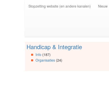
Spring
Stopzetting website (en andere kanalen)
Nieuw
naar
de
inhoud
(Accesskey
1)
Spring
naar
de
Handicap & Integratie
primaire
Spring
zijbalk
naar
Info
(187)
(Accesskey
Artikels
Organisaties
(24)
2)
Spring
naar
Info
Spring
naar
Organisaties
Spring
naar
Social
media