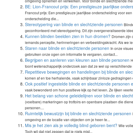
omgeving opnemen en verwerken. Voor blinde en slechtziende mens
BE: Lion-Francout prijs: Een prestigieuze jaarlijkse onde
Francout prijs: Een prestigieuze jaarlijkse onderscheiding voor een 
onderscheiding die...
Stereotypering van blinde en slechtziende personen
Blind
geconfronteerd met stereotypering. Dit zijn overgeneraliseerde id
Kunnen blinden beelden zien in hun dromen?
Dromen zijn 
iemands perceptie, herinneringen en verbeeldingskracht. Als we i
Staren naar blinde en slechtziende personen
In onze visuee
gebruiken onze ogen om informatie te vergaren, contact...
Begrijpen en aanleren van kleuren aan blinde personen
H
toont wetenschappelijk onderzoek aan dat ze wel op verschillende
Repetitieve bewegingen en handelingen bij blinde en sle
komen af en toe herhalende, vaak schijnbaar zinloze gedragingen e
Ook positief ingestelde blinde en slechtziende personen e
vaak bewonderd om hun positieve kijk op het leven. Ze lijken veerkr
Het belang van schone geleidelijnen voor blinde en slec
(voelbare) markeringen op trottoirs en openbare plaatsen die dien
personen....
Ruimtelijk bewustzijn bij blinde en slechtziende personen
omgeving en de locatie van objecten om je heen te...
Mis je het zien als je volledig blind geboren bent?
Wie volle
Toch wil dat niet zeggen dat je niets mist...