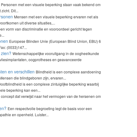
Personen met een visuele beperking staan vaak bekend om
icht. Dit...
ersonen
Mensen met een visuele beperking ervaren net als
ortkomen uit diverse situaties,...
een vorm van discriminatie en vooroordeel gericht tegen
...
onen
Europese Blinden Unie (European Blind Union, EBU) 6
ax: (0033)147...
 zien?
Wetenschappelijke vooruitgang in de oogheelkunde
vliesimplantaten, oogprotheses en geavanceerde
en en verschillen
Blindheid is een complexe aandoening
Mensen die blindgeboren zijn, ervaren...
oofblindheid is een complexe zintuiglijke beperking waarbij
ele beperking kan een...
nd concept dat verwijst naar het vermogen van de hersenen om
ten?
Een respectvolle begroeting legt de basis voor een
mpathie en openheid. Luister...