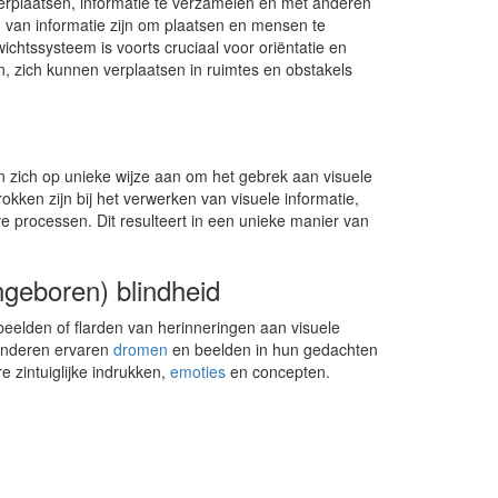
erplaatsen, informatie te verzamelen en met anderen
an informatie zijn om plaatsen en mensen te
chtssysteem is voorts cruciaal voor oriëntatie en
, zich kunnen verplaatsen in ruimtes en obstakels
n zich op unieke wijze aan om het gebrek aan visuele
ken zijn bij het verwerken van visuele informatie,
ve processen. Dit resulteert in een unieke manier van
ngeboren) blindheid
eelden of flarden van herinneringen aan visuele
Anderen ervaren
dromen
en beelden in hun gedachten
ere zintuiglijke indrukken,
emoties
en concepten.