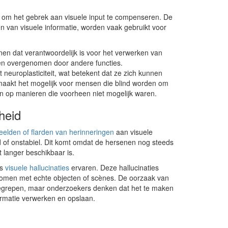
 om het gebrek aan visuele input te compenseren. De
n van visuele informatie, worden vaak gebruikt voor
nen dat verantwoordelijk is voor het verwerken van
den overgenomen door andere functies.
europlasticiteit, wat betekent dat ze zich kunnen
aakt het mogelijk voor mensen die blind worden om
n op manieren die voorheen niet mogelijk waren.
heid
eelden of flarden van herinneringen
aan visuele
 of onstabiel. Dit komt omdat de hersenen nog steeds
 langer beschikbaar is.
fs
visuele hallucinaties
ervaren. Deze hallucinaties
nkomen met echte objecten of scènes. De oorzaak van
dig begrepen, maar onderzoekers denken dat het te maken
rmatie verwerken en opslaan.