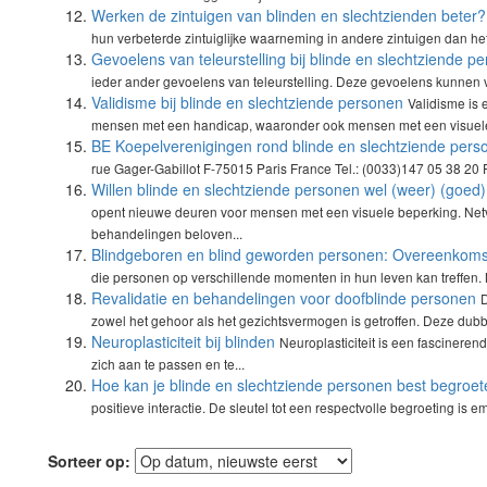
Werken de zintuigen van blinden en slechtzienden beter?
hun verbeterde zintuiglijke waarneming in andere zintuigen dan het z
Gevoelens van teleurstelling bij blinde en slechtziende p
ieder ander gevoelens van teleurstelling. Deze gevoelens kunnen vo
Validisme bij blinde en slechtziende personen
Validisme is 
mensen met een handicap, waaronder ook mensen met een visuele
BE Koepelverenigingen rond blinde en slechtziende pers
rue Gager-Gabillot F-75015 Paris France Tel.: (0033)147 05 38 20 F
Willen blinde en slechtziende personen wel (weer) (goed)
opent nieuwe deuren voor mensen met een visuele beperking. Net
behandelingen beloven...
Blindgeboren en blind geworden personen: Overeenkomst
die personen op verschillende momenten in hun leven kan treffen. 
Revalidatie en behandelingen voor doofblinde personen
D
zowel het gehoor als het gezichtsvermogen is getroffen. Deze dubb
Neuroplasticiteit bij blinden
Neuroplasticiteit is een fascinere
zich aan te passen en te...
Hoe kan je blinde en slechtziende personen best begroe
positieve interactie. De sleutel tot een respectvolle begroeting is e
Sorteer op: