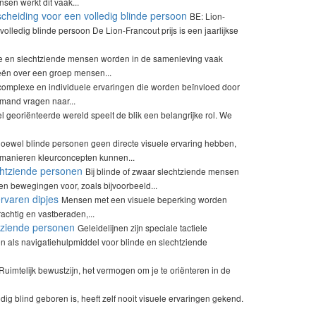
en werkt dit vaak...
rscheiding voor een volledig blinde persoon
BE: Lion-
volledig blinde persoon De Lion-Francout prijs is een jaarlijkse
e en slechtziende mensen worden in de samenleving vaak
eeën over een groep mensen...
complexe en individuele ervaringen die worden beïnvloed door
emand vragen naar...
l georiënteerde wereld speelt de blik een belangrijke rol. We
oewel blinde personen geen directe visuele ervaring hebben,
 manieren kleurconcepten kunnen...
chtziende personen
Bij blinde of zwaar slechtziende mensen
n bewegingen voor, zoals bijvoorbeeld...
rvaren dipjes
Mensen met een visuele beperking worden
achtig en vastberaden,...
htziende personen
Geleidelijnen zijn speciale tactiele
en als navigatiehulpmiddel voor blinde en slechtziende
Ruimtelijk bewustzijn, het vermogen om je te oriënteren in de
dig blind geboren is, heeft zelf nooit visuele ervaringen gekend.