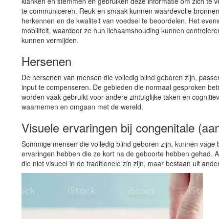
klanken en stemmen en gebruiken deze informatie om zich te v
te communiceren. Reuk en smaak kunnen waardevolle bronnen v
herkennen en de kwaliteit van voedsel te beoordelen. Het evenwi
mobiliteit, waardoor ze hun lichaamshouding kunnen controleren
kunnen vermijden.
Hersenen
De hersenen van mensen die volledig blind geboren zijn, passe
input te compenseren. De gebieden die normaal gesproken betrok
worden vaak gebruikt voor andere zintuiglijke taken en cognitie
waarnemen en omgaan met de wereld.
Visuele ervaringen bij congenitale (aa
Sommige mensen die volledig blind geboren zijn, kunnen vage b
ervaringen hebben die ze kort na de geboorte hebben gehad. 
die niet visueel in de traditionele zin zijn, maar bestaan ​​uit and