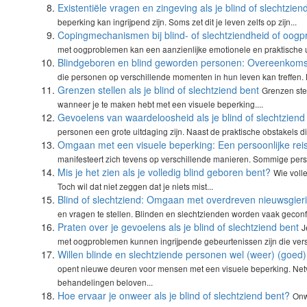
Existentiële vragen en zingeving als je blind of slechtzien
beperking kan ingrijpend zijn. Soms zet dit je leven zelfs op zijn...
Copingmechanismen bij blind- of slechtziendheid of oog
met oogproblemen kan een aanzienlijke emotionele en praktische uit
Blindgeboren en blind geworden personen: Overeenkomst
die personen op verschillende momenten in hun leven kan treffen. 
Grenzen stellen als je blind of slechtziend bent
Grenzen stel
wanneer je te maken hebt met een visuele beperking....
Gevoelens van waardeloosheid als je blind of slechtziend
personen een grote uitdaging zijn. Naast de praktische obstakels di
Omgaan met een visuele beperking: Een persoonlijke rei
manifesteert zich tevens op verschillende manieren. Sommige per
Mis je het zien als je volledig blind geboren bent?
Wie volle
Toch wil dat niet zeggen dat je niets mist...
Blind of slechtziend: Omgaan met overdreven nieuwsgier
en vragen te stellen. Blinden en slechtzienden worden vaak geconf
Praten over je gevoelens als je blind of slechtziend bent
J
met oogproblemen kunnen ingrijpende gebeurtenissen zijn die vers
Willen blinde en slechtziende personen wel (weer) (goed)
opent nieuwe deuren voor mensen met een visuele beperking. Net
behandelingen beloven...
Hoe ervaar je onweer als je blind of slechtziend bent?
Onw