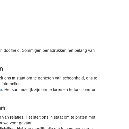
d en doofheid. Sommigen benadrukken het belang van
en
elt ons in staat om te genieten van schoonheid, ons te
interacties.
ie
. Het kan moeilijk zijn om te leren en te functioneren
en
an relaties. Het stelt ons in staat om te praten met
huwd voor gevaar.
tsluiting. Het kan moeilijk zijn om te communiceren