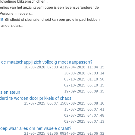
otselinge bliksemschichten...
verlies van het gezichtsvermogen is een levensveranderende
 Personen met een...
nt
Blindheid of slechtziendheid kan een grote impact hebben
 anders dan...
 de maatschappij zich volledig moet aanpassen?
30-03-2026 07:03:42
19-04-2026 11:04:15
30-03-2026 07:03:14
03-10-2025 01:10:50
02-10-2025 06:10:15
es en steun
19-09-2025 05:09:35
derd te worden door prikkels of chaos
25-07-2025 06:07:15
08-08-2025 06:08:16
15-07-2025 06:07:41
02-07-2025 04:07:48
02-07-2025 05:07:13
roep waar alles om het visuele draait?
21-06-2025 01:06:09
24-06-2025 01:06:32