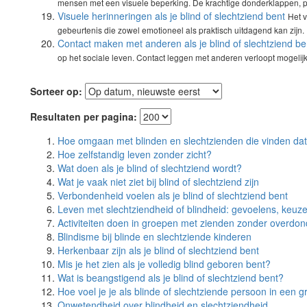
mensen met een visuele beperking. De krachtige donderklappen, pl
Visuele herinneringen als je blind of slechtziend bent
Het 
gebeurtenis die zowel emotioneel als praktisch uitdagend kan zijn.
Contact maken met anderen als je blind of slechtziend be
op het sociale leven. Contact leggen met anderen verloopt mogelijk
Sorteer op:
Resultaten per pagina:
Hoe omgaan met blinden en slechtzienden die vinden dat
Hoe zelfstandig leven zonder zicht?
Wat doen als je blind of slechtziend wordt?
Wat je vaak niet ziet bij blind of slechtziend zijn
Verbondenheid voelen als je blind of slechtziend bent
Leven met slechtziendheid of blindheid: gevoelens, keuz
Activiteiten doen in groepen met zienden zonder overdon
Blindisme bij blinde en slechtziende kinderen
Herkenbaar zijn als je blind of slechtziend bent
Mis je het zien als je volledig blind geboren bent?
Wat is beangstigend als je blind of slechtziend bent?
Hoe voel je je als blinde of slechtziende persoon in een g
Onwetendheid over blindheid en slechtziendheid