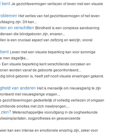
d bent
Je gezichtsvermogen verliezen of leven met een visuele
problemen
Het verlies van het gezichtsvermogen of het leven
daging zijn. Dit kan...
en en verschillen
Blindheid is een complexe aandoening
Mensen die blindgeboren zijn, ervaren...
len is een cruciaal aspect van zelfzorg en welzijn, vooral
 bent
Leven met een visuele beperking kan voor sommige
e men dagelijks...
s
Een visuele beperking kent verschillende oorzaken en
sonen worden vanaf de geboorte geconfronteerd...
dig blind geboren is, heeft zelf nooit visuele ervaringen gekend.
igheid van anderen
Het is menselijk om nieuwsgierig te zijn
ronteerd met nieuwsgierige vragen...
e gezichtsvermogen gedeeltelijk of volledig verliezen of omgaan
chillende emoties met zich meebrengen,...
 zien?
Wetenschappelijke vooruitgang in de oogheelkunde
vliesimplantaten, oogprotheses en geavanceerde
eer kan een intense en emotionele ervaring zijn, zeker voor