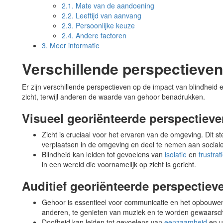
2.1.
Mate van de aandoening
2.2.
Leeftijd van aanvang
2.3.
Persoonlijke keuze
2.4.
Andere factoren
3.
Meer informatie
Verschillende perspectieven
Er zijn verschillende perspectieven op de impact van blindhei
zicht, terwijl anderen de waarde van gehoor benadrukken.
Visueel georiënteerde perspectiev
Zicht is cruciaal voor het ervaren van de omgeving. Dit st
verplaatsen in de omgeving en deel te nemen aan sociale 
Blindheid kan leiden tot gevoelens van
isolatie
en
frustrat
in een wereld die voornamelijk op zicht is gericht.
Auditief georiënteerde perspectiev
Gehoor is essentieel voor communicatie en het opbouwen v
anderen, te genieten van muziek en te worden gewaarsc
Doofheid kan leiden tot gevoelens van
eenzaamheid
en ui