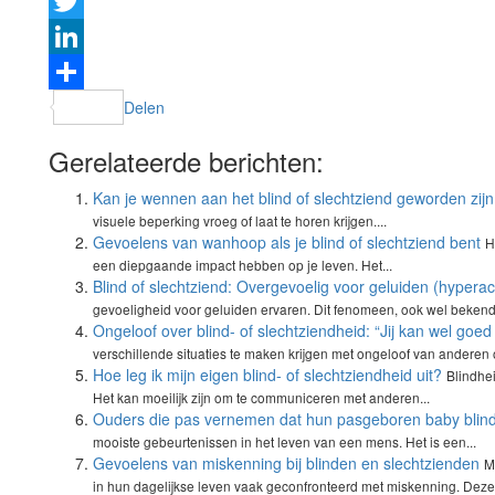
Facebook
Twitter
LinkedIn
Delen
Gerelateerde berichten:
Kan je wennen aan het blind of slechtziend geworden zij
visuele beperking vroeg of laat te horen krijgen....
Gevoelens van wanhoop als je blind of slechtziend bent
H
een diepgaande impact hebben op je leven. Het...
Blind of slechtziend: Overgevoelig voor geluiden (hyperac
gevoeligheid voor geluiden ervaren. Dit fenomeen, ook wel bekend 
Ongeloof over blind- of slechtziendheid: “Jij kan wel goed 
verschillende situaties te maken krijgen met ongeloof van anderen 
Hoe leg ik mijn eigen blind- of slechtziendheid uit?
Blindhe
Het kan moeilijk zijn om te communiceren met anderen...
Ouders die pas vernemen dat hun pasgeboren baby blind 
mooiste gebeurtenissen in het leven van een mens. Het is een...
Gevoelens van miskenning bij blinden en slechtzienden
M
in hun dagelijkse leven vaak geconfronteerd met miskenning. Deze