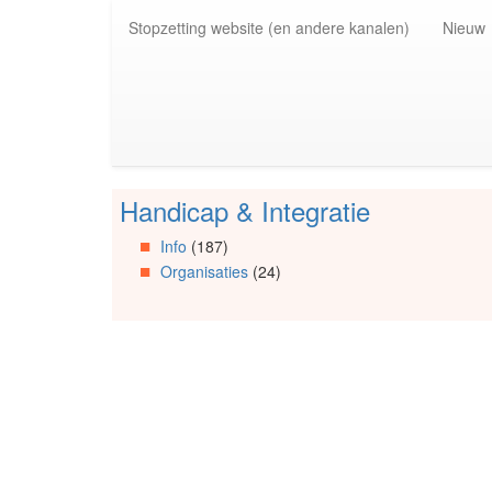
Spring
Stopzetting website (en andere kanalen)
Nieuw
naar
de
inhoud
(Accesskey
1)
Spring
naar
de
Handicap & Integratie
primaire
Spring
zijbalk
naar
Info
(187)
(Accesskey
Artikels
Organisaties
(24)
2)
Spring
naar
Info
Spring
naar
Organisaties
Spring
naar
Social
media