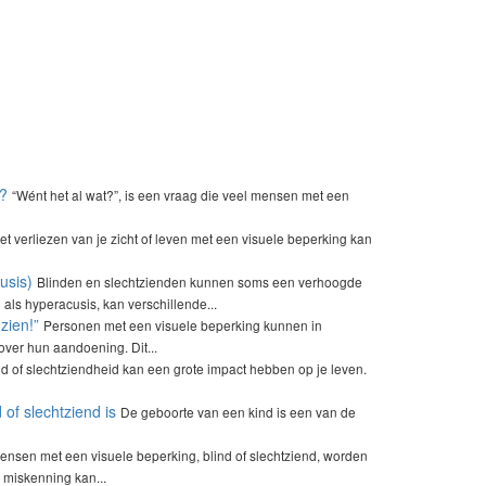
n?
“Wént het al wat?”, is een vraag die veel mensen met een
et verliezen van je zicht of leven met een visuele beperking kan
usis)
Blinden en slechtzienden kunnen soms een verhoogde
als hyperacusis, kan verschillende...
zien!”
Personen met een visuele beperking kunnen in
over hun aandoening. Dit...
id of slechtziendheid kan een grote impact hebben op je leven.
of slechtziend is
De geboorte van een kind is een van de
ensen met een visuele beperking, blind of slechtziend, worden
 miskenning kan...