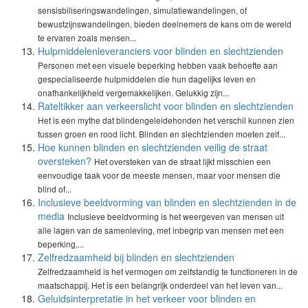
sensisbiliseringswandelingen, simulatiewandelingen, of
bewustzijnswandelingen, bieden deelnemers de kans om de wereld
te ervaren zoals mensen...
Hulpmiddelenleveranciers voor blinden en slechtzienden
Personen met een visuele beperking hebben vaak behoefte aan
gespecialiseerde hulpmiddelen die hun dagelijks leven en
onafhankelijkheid vergemakkelijken. Gelukkig zijn...
Rateltikker aan verkeerslicht voor blinden en slechtzienden
Het is een mythe dat blindengeleidehonden het verschil kunnen zien
tussen groen en rood licht. Blinden en slechtzienden moeten zelf...
Hoe kunnen blinden en slechtzienden veilig de straat
oversteken?
Het oversteken van de straat lijkt misschien een
eenvoudige taak voor de meeste mensen, maar voor mensen die
blind of...
Inclusieve beeldvorming van blinden en slechtzienden in de
media
Inclusieve beeldvorming is het weergeven van mensen uit
alle lagen van de samenleving, met inbegrip van mensen met een
beperking,...
Zelfredzaamheid bij blinden en slechtzienden
Zelfredzaamheid is het vermogen om zelfstandig te functioneren in de
maatschappij. Het is een belangrijk onderdeel van het leven van...
Geluidsinterpretatie in het verkeer voor blinden en