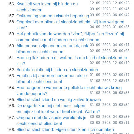
Kwaliteit van leven bij blinden en
12-09-2023 12:09:28
slechtzienden
09-09-2023 11:09:45
Ontkenning van een visuele beperking
09-09-2023 06:09:42
Ongeloof over blind- of slechtziendheid: “Jij kan wel goed
zien!”
04-09-2023 01:09:35
Het gebruik van de woorden “zien”, “kijken” en “lezen” bij
communicatie met blinden en slechtzienden
Alle mensen zijn anders en uniek, ook
03-09-2023 04:09:11
blinden en slechtzienden
02-09-2023 05:09:03
Hoe leg ik kinderen uit wat het is om blind of slechtziend te
zijn?
02-09-2023 12:09:19
Sociale isolatie bij blinden en slechtzienden
Emoties bij anderen herkennen als je
01-09-2023 02:09:17
blind of slechtziend bent
31-08-2023 12:08:18
Hoe reageer je wanneer je geliefde slecht nieuws kreeg
van de oogarts?
31-08-2023 06:08:33
Blind of slechtziend en weinig zelfvertrouwen
De oogarts kan mij niet meer helpen
31-08-2023 05:08:34
en mijn zicht is of wordt heel slecht. Wat nu?
Omgaan met de visuele wereld als je
30-08-2023 04:08:30
slechtziend of blind bent
30-08-2023 08:08:11
Blind of slechtziend: Eigen uiterlijk en zich opmaken