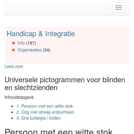
Spring
Toggle
naar
navigati
de
inhoud
(Accesskey
Handicap & Integratie
Spring
1)
naar
Spring
Info
(187)
Artikels
naar
Organisaties
(24)
Spring
de
naar
primaire
Info
zijbalk
Lees voor
Spring
(Accesskey
naar
2)
Universele pictogrammen voor blinden
Organisaties
en slechtzienden
Spring
naar
Inhoudsopgave
Social
media
1.
Persoon met een witte stok
2.
Oog met streep erdoorheen
3.
Drie bolletjes / bollen
Persoon met een witte stok