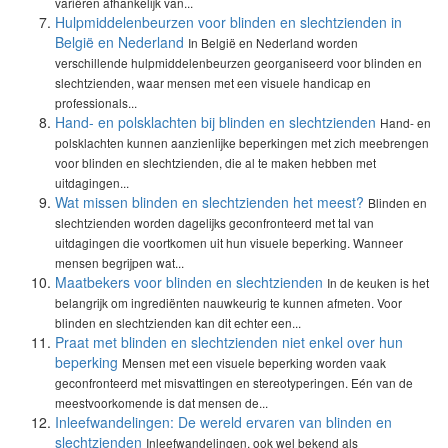
variëren afhankelijk van...
Hulpmiddelenbeurzen voor blinden en slechtzienden in
België en Nederland
In België en Nederland worden
verschillende hulpmiddelenbeurzen georganiseerd voor blinden en
slechtzienden, waar mensen met een visuele handicap en
professionals...
Hand- en polsklachten bij blinden en slechtzienden
Hand- en
polsklachten kunnen aanzienlijke beperkingen met zich meebrengen
voor blinden en slechtzienden, die al te maken hebben met
uitdagingen...
Wat missen blinden en slechtzienden het meest?
Blinden en
slechtzienden worden dagelijks geconfronteerd met tal van
uitdagingen die voortkomen uit hun visuele beperking. Wanneer
mensen begrijpen wat...
Maatbekers voor blinden en slechtzienden
In de keuken is het
belangrijk om ingrediënten nauwkeurig te kunnen afmeten. Voor
blinden en slechtzienden kan dit echter een...
Praat met blinden en slechtzienden niet enkel over hun
beperking
Mensen met een visuele beperking worden vaak
geconfronteerd met misvattingen en stereotyperingen. Eén van de
meestvoorkomende is dat mensen de...
Inleefwandelingen: De wereld ervaren van blinden en
slechtzienden
Inleefwandelingen, ook wel bekend als