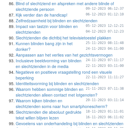
Blind of slechtziend en afspreken met andere blinde of
slechtziende persoon
09-12-2023 06:12:37
Kijk verder dan de handicap!
06-12-2023 01:12:10
Zelfredzaamheid bij blinden en slechtzienden
Impact van tastzin voor blinden en
05-12-2023 12:12:21
slechtzienden
04-12-2023 07:12:23
Slechtzienden die dichtbij het televisietoestel plakken
Kunnen blinden bang zijn in het
25-11-2023 08:11:48
donker?
24-11-2023 04:11:00
Aanpassen aan het verlies van het gezichtsvermogen
Inclusieve beeldvorming van blinden
24-11-2023 07:11:17
en slechtzienden in de media
22-11-2023 03:11:00
Negatieve en positieve vraagstelling rond een visuele
beperking
22-11-2023 11:11:27
Identiteitsvorming bij blinden en slechtzienden
Waarom hebben sommige blinden en
21-11-2023 07:11:38
slechtzienden alleen contact met lotgenoten?
Waarom kijken blinden en
20-11-2023 03:11:14
slechtzienden soms naar hun smartphonescherm?
Slechtzienden die absoluut gedrukte
18-11-2023 01:11:01
tekst willen blijven lezen
16-11-2023 06:11:02
Gevoelens van onderhandeling bij blinden en slechtzienden