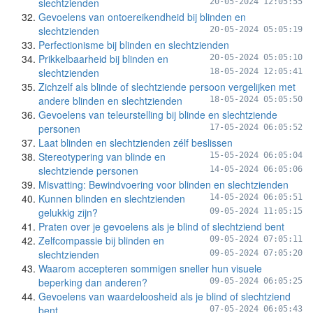
slechtzienden
20-05-2024 12:05:55
Gevoelens van ontoereikendheid bij blinden en
slechtzienden
20-05-2024 05:05:19
Perfectionisme bij blinden en slechtzienden
Prikkelbaarheid bij blinden en
20-05-2024 05:05:10
slechtzienden
18-05-2024 12:05:41
Zichzelf als blinde of slechtziende persoon vergelijken met
andere blinden en slechtzienden
18-05-2024 05:05:50
Gevoelens van teleurstelling bij blinde en slechtziende
personen
17-05-2024 06:05:52
Laat blinden en slechtzienden zélf beslissen
Stereotypering van blinde en
15-05-2024 06:05:04
slechtziende personen
14-05-2024 06:05:06
Misvatting: Bewindvoering voor blinden en slechtzienden
Kunnen blinden en slechtzienden
14-05-2024 06:05:51
gelukkig zijn?
09-05-2024 11:05:15
Praten over je gevoelens als je blind of slechtziend bent
Zelfcompassie bij blinden en
09-05-2024 07:05:11
slechtzienden
09-05-2024 07:05:20
Waarom accepteren sommigen sneller hun visuele
beperking dan anderen?
09-05-2024 06:05:25
Gevoelens van waardeloosheid als je blind of slechtziend
bent
07-05-2024 06:05:43