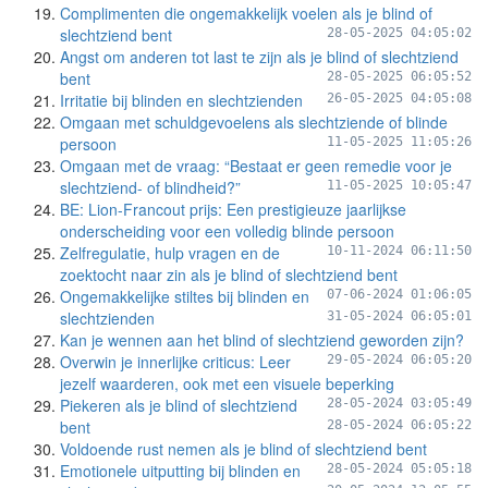
Complimenten die ongemakkelijk voelen als je blind of
slechtziend bent
28-05-2025 04:05:02
Angst om anderen tot last te zijn als je blind of slechtziend
bent
28-05-2025 06:05:52
Irritatie bij blinden en slechtzienden
26-05-2025 04:05:08
Omgaan met schuldgevoelens als slechtziende of blinde
persoon
11-05-2025 11:05:26
Omgaan met de vraag: “Bestaat er geen remedie voor je
slechtziend- of blindheid?”
11-05-2025 10:05:47
BE: Lion-Francout prijs: Een prestigieuze jaarlijkse
onderscheiding voor een volledig blinde persoon
Zelfregulatie, hulp vragen en de
10-11-2024 06:11:50
zoektocht naar zin als je blind of slechtziend bent
Ongemakkelijke stiltes bij blinden en
07-06-2024 01:06:05
slechtzienden
31-05-2024 06:05:01
Kan je wennen aan het blind of slechtziend geworden zijn?
Overwin je innerlijke criticus: Leer
29-05-2024 06:05:20
jezelf waarderen, ook met een visuele beperking
Piekeren als je blind of slechtziend
28-05-2024 03:05:49
bent
28-05-2024 06:05:22
Voldoende rust nemen als je blind of slechtziend bent
Emotionele uitputting bij blinden en
28-05-2024 05:05:18