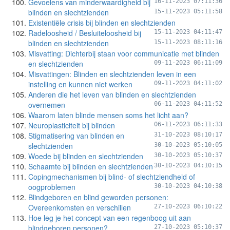
Gevoelens van minderwaardigheid bij
16-11-2023 07:11:36
blinden en slechtzienden
15-11-2023 05:11:58
Existentiële crisis bij blinden en slechtzienden
Radeloosheid / Besluiteloosheid bij
15-11-2023 04:11:47
blinden en slechtzienden
15-11-2023 08:11:16
Misvatting: Dichterbij staan voor communicatie met blinden
en slechtzienden
09-11-2023 06:11:09
Misvattingen: Blinden en slechtzienden leven in een
instelling en kunnen niet werken
09-11-2023 04:11:02
Anderen die het leven van blinden en slechtzienden
overnemen
06-11-2023 04:11:52
Waarom laten blinde mensen soms het licht aan?
Neuroplasticiteit bij blinden
06-11-2023 06:11:33
Stigmatisering van blinden en
31-10-2023 08:10:17
slechtzienden
30-10-2023 05:10:05
Woede bij blinden en slechtzienden
30-10-2023 05:10:37
Schaamte bij blinden en slechtzienden
30-10-2023 04:10:15
Copingmechanismen bij blind- of slechtziendheid of
oogproblemen
30-10-2023 04:10:38
Blindgeboren en blind geworden personen:
Overeenkomsten en verschillen
27-10-2023 06:10:22
Hoe leg je het concept van een regenboog uit aan
blindgeboren personen?
27-10-2023 05:10:37