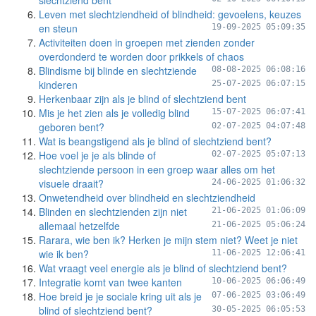
slechtziend bent
Leven met slechtziendheid of blindheid: gevoelens, keuzes
en steun
19-09-2025 05:09:35
Activiteiten doen in groepen met zienden zonder
overdonderd te worden door prikkels of chaos
Blindisme bij blinde en slechtziende
08-08-2025 06:08:16
kinderen
25-07-2025 06:07:15
Herkenbaar zijn als je blind of slechtziend bent
Mis je het zien als je volledig blind
15-07-2025 06:07:41
geboren bent?
02-07-2025 04:07:48
Wat is beangstigend als je blind of slechtziend bent?
Hoe voel je je als blinde of
02-07-2025 05:07:13
slechtziende persoon in een groep waar alles om het
visuele draait?
24-06-2025 01:06:32
Onwetendheid over blindheid en slechtziendheid
Blinden en slechtzienden zijn niet
21-06-2025 01:06:09
allemaal hetzelfde
21-06-2025 05:06:24
Rarara, wie ben ik? Herken je mijn stem niet? Weet je niet
wie ik ben?
11-06-2025 12:06:41
Wat vraagt veel energie als je blind of slechtziend bent?
Integratie komt van twee kanten
10-06-2025 06:06:49
Hoe breid je je sociale kring uit als je
07-06-2025 03:06:49
blind of slechtziend bent?
30-05-2025 06:05:53