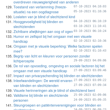
overdreven nieuwsgierigheid van anderen
Toestand van verlamming (freeze-
07-10-2023 04:10:03
situatie) na een oogdiagnose
05-10-2023 01:10:36
Loslaten van je blind of slechtziend kind
Hooggevoeligheid bij blinden en
04-10-2023 06:10:19
slechtzienden
03-10-2023 11:10:41
Zichtbare afwijkingen aan oog of ogen
03-10-2023 06:10:24
Humor en zelfspot bij het omgaan met een visuele
handicap
02-10-2023 02:10:36
Omgaan met je visuele beperking: Welke factoren spelen
mee?
02-10-2023 01:10:43
Begrip van licht en kleuren voor personen zonder
lichtperceptie
29-09-2023 04:09:06
De rol van opvoeding, omgeving en sociale factoren bij het
omgaan met een visuele handicap
27-09-2023 03:09:46
Impact van privacyschending bij blinden en slechtzienden
Inleefwandelingen: De wereld ervaren
27-09-2023 03:09:22
van blinden en slechtzienden
27-09-2023 07:09:34
Visuele herinneringen als je blind of slechtziend bent
Validisme bij blinde en slechtziende
25-09-2023 02:09:06
personen
24-09-2023 05:09:35
Steungroepen en patiëntenverenigingen voor blinden en
24-09-2023 06:09:23