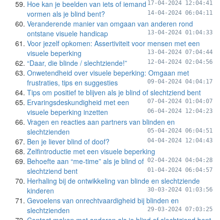
Hoe kan je beelden van iets of iemand
17-04-2024 12:04:41
vormen als je blind bent?
14-04-2024 06:04:11
Veranderende manier van omgaan van anderen rond
ontstane visuele handicap
13-04-2024 01:04:33
Voor jezelf opkomen: Assertiviteit voor mensen met een
visuele beperking
13-04-2024 07:04:44
“Daar, die blinde / slechtziende!”
12-04-2024 02:04:56
Onwetendheid over visuele beperking: Omgaan met
frustraties, tips en suggesties
09-04-2024 04:04:17
Tips om positief te blijven als je blind of slechtziend bent
Ervaringsdeskundigheid met een
07-04-2024 01:04:07
visuele beperking inzetten
06-04-2024 12:04:23
Vragen en reacties aan partners van blinden en
slechtzienden
05-04-2024 06:04:51
Ben je liever blind of doof?
04-04-2024 12:04:43
Zelfintroductie met een visuele beperking
Behoefte aan “me-time” als je blind of
02-04-2024 04:04:28
slechtziend bent
01-04-2024 06:04:57
Herhaling bij de ontwikkeling van blinde en slechtziende
kinderen
30-03-2024 01:03:56
Gevoelens van onrechtvaardigheid bij blinden en
slechtzienden
29-03-2024 07:03:25