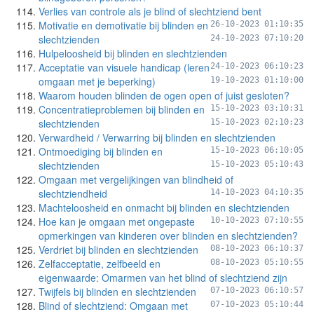
Verlies van controle als je blind of slechtziend bent
Motivatie en demotivatie bij blinden en
26-10-2023 01:10:35
slechtzienden
24-10-2023 07:10:20
Hulpeloosheid bij blinden en slechtzienden
Acceptatie van visuele handicap (leren
24-10-2023 06:10:23
omgaan met je beperking)
19-10-2023 01:10:00
Waarom houden blinden de ogen open of juist gesloten?
Concentratieproblemen bij blinden en
15-10-2023 03:10:31
slechtzienden
15-10-2023 02:10:23
Verwardheid / Verwarring bij blinden en slechtzienden
Ontmoediging bij blinden en
15-10-2023 06:10:05
slechtzienden
15-10-2023 05:10:43
Omgaan met vergelijkingen van blindheid of
slechtziendheid
14-10-2023 04:10:35
Machteloosheid en onmacht bij blinden en slechtzienden
Hoe kan je omgaan met ongepaste
10-10-2023 07:10:55
opmerkingen van kinderen over blinden en slechtzienden?
Verdriet bij blinden en slechtzienden
08-10-2023 06:10:37
Zelfacceptatie, zelfbeeld en
08-10-2023 05:10:55
eigenwaarde: Omarmen van het blind of slechtziend zijn
Twijfels bij blinden en slechtzienden
07-10-2023 06:10:57
Blind of slechtziend: Omgaan met
07-10-2023 05:10:44