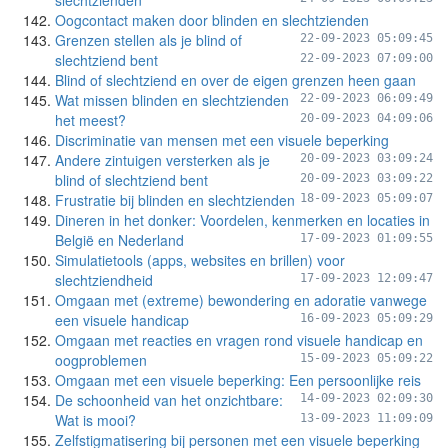
slechtzienden
Oogcontact maken door blinden en slechtzienden
Grenzen stellen als je blind of
22-09-2023 05:09:45
slechtziend bent
22-09-2023 07:09:00
Blind of slechtziend en over de eigen grenzen heen gaan
Wat missen blinden en slechtzienden
22-09-2023 06:09:49
het meest?
20-09-2023 04:09:06
Discriminatie van mensen met een visuele beperking
Andere zintuigen versterken als je
20-09-2023 03:09:24
blind of slechtziend bent
20-09-2023 03:09:22
Frustratie bij blinden en slechtzienden
18-09-2023 05:09:07
Dineren in het donker: Voordelen, kenmerken en locaties in
België en Nederland
17-09-2023 01:09:55
Simulatietools (apps, websites en brillen) voor
slechtziendheid
17-09-2023 12:09:47
Omgaan met (extreme) bewondering en adoratie vanwege
een visuele handicap
16-09-2023 05:09:29
Omgaan met reacties en vragen rond visuele handicap en
oogproblemen
15-09-2023 05:09:22
Omgaan met een visuele beperking: Een persoonlijke reis
De schoonheid van het onzichtbare:
14-09-2023 02:09:30
Wat is mooi?
13-09-2023 11:09:09
Zelfstigmatisering bij personen met een visuele beperking