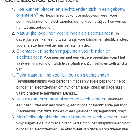
Hoe kunnen blinden en slechtzienden zich in een gebouw
oriënteren?
Het lopen in (onbekende) gebouwen vormt voor
sommige blinden en slechtzienden een uitdaging. Zij vertrouwen op
hun tastzin, gehoor en...
Natuurlijke looplijnen voor blinden en slechtzienden
Het
dagelijks leven kan een uitdaging zijn voor blinden en slechtzienden,
vooral als ze hun veilige huis verlaten en de...
Oriëntatie- en herkenningspunten voor blinden en
slechtzienden
Voor mensen met een visuele beperking vormt het
vaak een uitdaging om zich te verplaatsen. Zich veilig en zelfstandig
van...
Revalidatietraining voor blinden en slechtzienden
Revalidatietraining voor personen met een visuele beperking helpt
blinden en slechtzienden om hun onafhankelijkheid en dagelijkse
vaardigheden te herwinnen. Dankzij...
Niet claxonneren naar blinden en slechtzienden
Wanneer
een bestuurder van een voertuig een blinde of slechtziende persoon
(herkenbaar met witte stok en/of een geleidehond) tegenkomt, roept...
Mobiliteitshulpmiddelen voor blinden en slechtzienden
Hier
volgt uitgebreide informatie over diverse mobiliteitshulpmiddelen voor
blinden en slechtzienden. De effectiviteit van deze hulpmiddelen kan