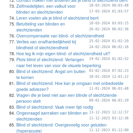
Contact maken met anderen als je blind of slechtziend bent
Zelfmedelijden, een valkuil voor
18-03-2024 08:03:48
blinden en slechtzienden
17-03-2024 01:03:57
Leren voelen als je blind of slechtziend bent
Betutteling van blinden en
10-03-2024 03:03:15
slechtzienden
26-02-2024 06:02:36
Overcompensatie van blind- of slechtziendheid
Verlies van onafhankelijkheid bij
25-02-2024 01:02:20
blindheid of slechtziendheid
24-02-2024 06:02:16
Hoe leg ik mijn eigen blind- of slechtziendheid uit?
Plots blind of slechtziend: Verlangen
19-02-2024 01:02:52
naar het leven van voor de visuele beperking
Blind of slechtziend: Angst om buiten
03-02-2024 07:02:23
te komen
18-01-2024 12:01:22
Blind of slechtziend: Hoe kan je omgaan met onbedoelde
goede adviezen?
11-01-2024 06:01:48
Vragen die je best niet aan een blinde of slechtziende
persoon stelt
09-01-2024 06:01:29
Blind of slechtziend: Vaak meer tijd nodig
Ongevraagd aanraken van blinden en
13-12-2023 12:12:57
slechtzienden
11-12-2023 03:12:36
Blind of slechtziend: Overgevoelig voor geluiden
(hyperacusis)
11-12-2023 01:12:00