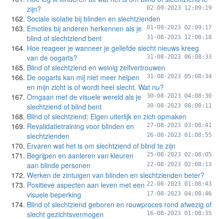
zijn?
02-09-2023 12:09:19
Sociale isolatie bij blinden en slechtzienden
Emoties bij anderen herkennen als je
01-09-2023 02:09:17
blind of slechtziend bent
31-08-2023 12:08:18
Hoe reageer je wanneer je geliefde slecht nieuws kreeg
van de oogarts?
31-08-2023 06:08:33
Blind of slechtziend en weinig zelfvertrouwen
De oogarts kan mij niet meer helpen
31-08-2023 05:08:34
en mijn zicht is of wordt heel slecht. Wat nu?
Omgaan met de visuele wereld als je
30-08-2023 04:08:30
slechtziend of blind bent
30-08-2023 08:08:11
Blind of slechtziend: Eigen uiterlijk en zich opmaken
Revalidatietraining voor blinden en
27-08-2023 03:08:41
slechtzienden
26-08-2023 01:08:55
Ervaren wat het is om slechtziend of blind te zijn
Begrijpen en aanleren van kleuren
25-08-2023 02:08:05
aan blinde personen
22-08-2023 02:08:13
Werken de zintuigen van blinden en slechtzienden beter?
Positieve aspecten aan leven met een
22-08-2023 01:08:43
visuele beperking
17-08-2023 04:08:46
Blind of slechtziend geboren en rouwproces rond afwezig of
slecht gezichtsvermogen
16-08-2023 01:08:35