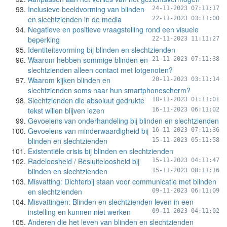
Inclusieve beeldvorming van blinden
24-11-2023 07:11:17
en slechtzienden in de media
22-11-2023 03:11:00
Negatieve en positieve vraagstelling rond een visuele
beperking
22-11-2023 11:11:27
Identiteitsvorming bij blinden en slechtzienden
Waarom hebben sommige blinden en
21-11-2023 07:11:38
slechtzienden alleen contact met lotgenoten?
Waarom kijken blinden en
20-11-2023 03:11:14
slechtzienden soms naar hun smartphonescherm?
Slechtzienden die absoluut gedrukte
18-11-2023 01:11:01
tekst willen blijven lezen
16-11-2023 06:11:02
Gevoelens van onderhandeling bij blinden en slechtzienden
Gevoelens van minderwaardigheid bij
16-11-2023 07:11:36
blinden en slechtzienden
15-11-2023 05:11:58
Existentiële crisis bij blinden en slechtzienden
Radeloosheid / Besluiteloosheid bij
15-11-2023 04:11:47
blinden en slechtzienden
15-11-2023 08:11:16
Misvatting: Dichterbij staan voor communicatie met blinden
en slechtzienden
09-11-2023 06:11:09
Misvattingen: Blinden en slechtzienden leven in een
instelling en kunnen niet werken
09-11-2023 04:11:02
Anderen die het leven van blinden en slechtzienden