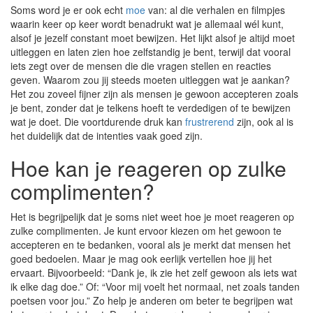
Soms word je er ook echt
moe
van: al die verhalen en filmpjes
waarin keer op keer wordt benadrukt wat je allemaal wél kunt,
alsof je jezelf constant moet bewijzen. Het lijkt alsof je altijd moet
uitleggen en laten zien hoe zelfstandig je bent, terwijl dat vooral
iets zegt over de mensen die die vragen stellen en reacties
geven. Waarom zou jij steeds moeten uitleggen wat je aankan?
Het zou zoveel fijner zijn als mensen je gewoon accepteren zoals
je bent, zonder dat je telkens hoeft te verdedigen of te bewijzen
wat je doet. Die voortdurende druk kan
frustrerend
zijn, ook al is
het duidelijk dat de intenties vaak goed zijn.
Hoe kan je reageren op zulke
complimenten?
Het is begrijpelijk dat je soms niet weet hoe je moet reageren op
zulke complimenten. Je kunt ervoor kiezen om het gewoon te
accepteren en te bedanken, vooral als je merkt dat mensen het
goed bedoelen. Maar je mag ook eerlijk vertellen hoe jij het
ervaart. Bijvoorbeeld: “Dank je, ik zie het zelf gewoon als iets wat
ik elke dag doe.” Of: “Voor mij voelt het normaal, net zoals tanden
poetsen voor jou.” Zo help je anderen om beter te begrijpen wat