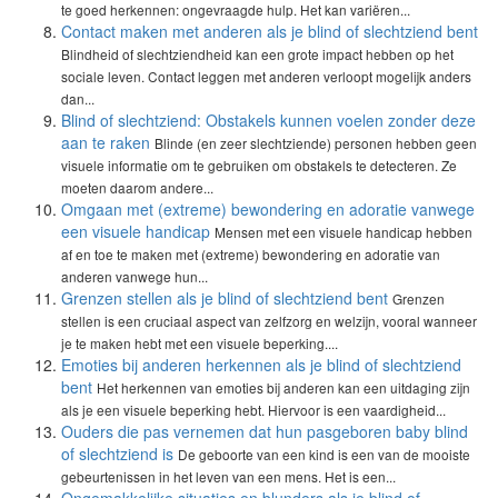
te goed herkennen: ongevraagde hulp. Het kan variëren...
Contact maken met anderen als je blind of slechtziend bent
Blindheid of slechtziendheid kan een grote impact hebben op het
sociale leven. Contact leggen met anderen verloopt mogelijk anders
dan...
Blind of slechtziend: Obstakels kunnen voelen zonder deze
aan te raken
Blinde (en zeer slechtziende) personen hebben geen
visuele informatie om te gebruiken om obstakels te detecteren. Ze
moeten daarom andere...
Omgaan met (extreme) bewondering en adoratie vanwege
een visuele handicap
Mensen met een visuele handicap hebben
af en toe te maken met (extreme) bewondering en adoratie van
anderen vanwege hun...
Grenzen stellen als je blind of slechtziend bent
Grenzen
stellen is een cruciaal aspect van zelfzorg en welzijn, vooral wanneer
je te maken hebt met een visuele beperking....
Emoties bij anderen herkennen als je blind of slechtziend
bent
Het herkennen van emoties bij anderen kan een uitdaging zijn
als je een visuele beperking hebt. Hiervoor is een vaardigheid...
Ouders die pas vernemen dat hun pasgeboren baby blind
of slechtziend is
De geboorte van een kind is een van de mooiste
gebeurtenissen in het leven van een mens. Het is een...