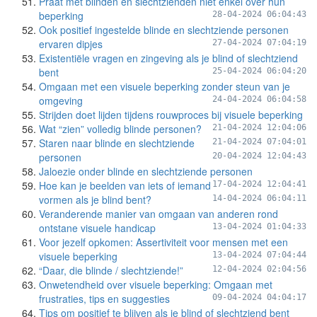
Praat met blinden en slechtzienden niet enkel over hun
beperking
28-04-2024 06:04:43
Ook positief ingestelde blinde en slechtziende personen
ervaren dipjes
27-04-2024 07:04:19
Existentiële vragen en zingeving als je blind of slechtziend
bent
25-04-2024 06:04:20
Omgaan met een visuele beperking zonder steun van je
omgeving
24-04-2024 06:04:58
Strijden doet lijden tijdens rouwproces bij visuele beperking
Wat “zien” volledig blinde personen?
21-04-2024 12:04:06
Staren naar blinde en slechtziende
21-04-2024 07:04:01
personen
20-04-2024 12:04:43
Jaloezie onder blinde en slechtziende personen
Hoe kan je beelden van iets of iemand
17-04-2024 12:04:41
vormen als je blind bent?
14-04-2024 06:04:11
Veranderende manier van omgaan van anderen rond
ontstane visuele handicap
13-04-2024 01:04:33
Voor jezelf opkomen: Assertiviteit voor mensen met een
visuele beperking
13-04-2024 07:04:44
“Daar, die blinde / slechtziende!”
12-04-2024 02:04:56
Onwetendheid over visuele beperking: Omgaan met
frustraties, tips en suggesties
09-04-2024 04:04:17
Tips om positief te blijven als je blind of slechtziend bent