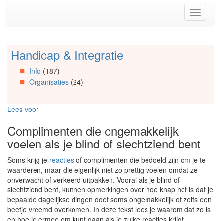
Spring
Toggle
naar
navigati
de
inhoud
(Accesskey
Handicap & Integratie
Spring
1)
naar
Spring
Info
(187)
Artikels
naar
Organisaties
(24)
Spring
de
naar
primaire
Info
zijbalk
Lees voor
Spring
(Accesskey
naar
2)
Complimenten die ongemakkelijk
Organisaties
voelen als je blind of slechtziend bent
Spring
naar
Soms krijg je
reacties
of complimenten die bedoeld zijn om je te
Social
waarderen, maar die eigenlijk niet zo prettig voelen omdat ze
media
onverwacht of verkeerd uitpakken. Vooral als je blind of
slechtziend bent, kunnen opmerkingen over hoe knap het is dat je
bepaalde dagelijkse dingen doet soms ongemakkelijk of zelfs een
beetje vreemd overkomen. In deze tekst lees je waarom dat zo is
en hoe je ermee om kunt gaan als je zulke reacties krijgt.