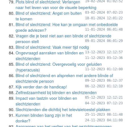
Plots blind of slechtziend: Verlangen
19-02-2024 01:02:52
naar het leven van voor de visuele beperking
Blind of slechtziend: Angst om buiten
03-02-2024 07:02:23
te komen
18-01-2024 12:01:22
Blind of slechtziend: Hoe kan je omgaan met onbedoelde
goede adviezen?
11-01-2024 06:01:48
Vragen die je best niet aan een blinde of slechtziende
persoon stelt
09-01-2024 06:01:29
Blind of slechtziend: Vaak meer tijd nodig
Ongevraagd aanraken van blinden en
13-12-2023 12:12:57
slechtzienden
11-12-2023 03:12:36
Blind of slechtziend: Overgevoelig voor geluiden
(hyperacusis)
11-12-2023 01:12:00
Blind of slechtziend en afspreken met andere blinde of
slechtziende persoon
09-12-2023 06:12:37
Kijk verder dan de handicap!
06-12-2023 01:12:10
Zelfredzaamheid bij blinden en slechtzienden
Impact van tastzin voor blinden en
05-12-2023 12:12:21
slechtzienden
04-12-2023 07:12:23
Slechtzienden die dichtbij het televisietoestel plakken
Kunnen blinden bang zijn in het
25-11-2023 08:11:48
donker?
24-11-2023 04:11:00
Aanpassen aan het verlies van het gezichtsvermogen