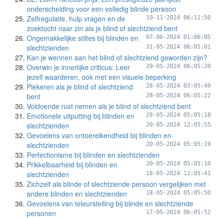
onderscheiding voor een volledig blinde persoon
Zelfregulatie, hulp vragen en de
10-11-2024 06:11:50
zoektocht naar zin als je blind of slechtziend bent
Ongemakkelijke stiltes bij blinden en
07-06-2024 01:06:05
slechtzienden
31-05-2024 06:05:01
Kan je wennen aan het blind of slechtziend geworden zijn?
Overwin je innerlijke criticus: Leer
29-05-2024 06:05:20
jezelf waarderen, ook met een visuele beperking
Piekeren als je blind of slechtziend
28-05-2024 03:05:49
bent
28-05-2024 06:05:22
Voldoende rust nemen als je blind of slechtziend bent
Emotionele uitputting bij blinden en
28-05-2024 05:05:18
slechtzienden
20-05-2024 12:05:55
Gevoelens van ontoereikendheid bij blinden en
slechtzienden
20-05-2024 05:05:19
Perfectionisme bij blinden en slechtzienden
Prikkelbaarheid bij blinden en
20-05-2024 05:05:10
slechtzienden
18-05-2024 12:05:41
Zichzelf als blinde of slechtziende persoon vergelijken met
andere blinden en slechtzienden
18-05-2024 05:05:50
Gevoelens van teleurstelling bij blinde en slechtziende
personen
17-05-2024 06:05:52