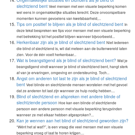
Ongemakkelijke situaties en blunders als je blind of
slechtziend bent
Veel mensen met een visuele beperking komen
wel eens in ongemakkelijke situaties terecht. Deze onvoorspelbare
momenten kunnen gevoelens van kwetsbaarheid,...
Tips om positief te blijven als je blind of slechtziend bent
In
deze tekst bespreken we tips voor mensen met een visuele beperking
met betrekking tot het positief blijven wanneer bijvoorbeeld...
Herkenbaar zijn als je blind of slechtziend bent
Niet iedereen
die blind of slechtziend is, wil dat meteen aan de buitenwereld laten
zien. Voor de één voelt herkenbaar...
Wat is beangstigend als je blind of slechtziend bent?
Wat je
beangstigend vindt wanneer je blind of slechtziend bent, hangt sterk
af van je ervaringen, omgeving en ondersteuning. Toch...
Angst om anderen tot last te zijn als je blind of slechtziend
bent
Veel blinde en slechtziende mensen worstelen met het gevoel
dat ze anderen tot last zijn wanneer ze hulp nodig hebben....
Blind of slechtziend en afspreken met andere blinde of
slechtziende persoon
Hoe kan een blinde of slechtziende
persoon een andere persoon met visuele beperking terugvinden
wanneer ze met elkaar hebben afgesproken?...
Kan je wennen aan het blind of slechtziend geworden zijn?
“Wént het al wat?”, is een vraag die veel mensen met een visuele
beperking vroeg of laat te horen krijgen....