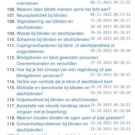
overnemen
06-11-2023 04:11:52
Waarom laten blinde mensen soms het licht aan?
Neuroplasticiteit bij blinden
06-11-2023 06:11:33
Stigmatisering van blinden en
31-10-2023 08:10:17
slechtzienden
30-10-2023 05:10:05
Woede bij blinden en slechtzienden
30-10-2023 05:10:37
Schaamte bij blinden en slechtzienden
30-10-2023 04:10:15
Copingmechanismen bij blind- of slechtziendheid of
oogproblemen
30-10-2023 04:10:38
Blindgeboren en blind geworden personen:
Overeenkomsten en verschillen
27-10-2023 06:10:22
Hoe leg je het concept van een regenboog uit aan
blindgeboren personen?
27-10-2023 05:10:37
Verlies van controle als je blind of slechtziend bent
Motivatie en demotivatie bij blinden en
26-10-2023 01:10:35
slechtzienden
24-10-2023 07:10:20
Hulpeloosheid bij blinden en slechtzienden
Acceptatie van visuele handicap (leren
24-10-2023 06:10:23
omgaan met je beperking)
19-10-2023 01:10:00
Waarom houden blinden de ogen open of juist gesloten?
Concentratieproblemen bij blinden en
15-10-2023 03:10:31
slechtzienden
15-10-2023 02:10:23