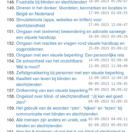
Frustratie bij blinden en slechtzienden
18-09-2023 05:09:07
Dineren in het donker: Voordelen, kenmerken en locaties in
België en Nederland
17-09-2023 01:09:55
Simulatietools (apps, websites en brillen) voor
slechtziendheid
17-09-2023 12:09:47
Omgaan met (extreme) bewondering en adoratie vanwege
een visuele handicap
16-09-2023 05:09:29
Omgaan met reacties en vragen rond visuele handicap en
oogproblemen
15-09-2023 05:09:22
Omgaan met een visuele beperking: Een persoonlijke reis
De schoonheid van het onzichtbare:
14-09-2023 02:09:30
Wat is mooi?
13-09-2023 11:09:09
Zelfstigmatisering bij personen met een visuele beperking
Kwaliteit van leven bij blinden en
12-09-2023 12:09:28
slechtzienden
09-09-2023 11:09:45
Ontkenning van een visuele beperking
09-09-2023 06:09:42
Ongeloof over blind- of slechtziendheid: “Jij kan wel goed
zien!”
04-09-2023 01:09:35
Het gebruik van de woorden “zien”, “kijken” en “lezen” bij
communicatie met blinden en slechtzienden
Alle mensen zijn anders en uniek, ook
03-09-2023 04:09:11
blinden en slechtzienden
02-09-2023 05:09:03
Hoe leg ik kinderen uit wat het is om blind of slechtziend te