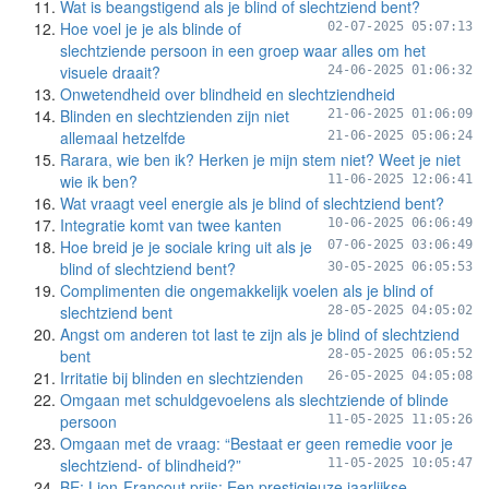
Wat is beangstigend als je blind of slechtziend bent?
Hoe voel je je als blinde of
02-07-2025 05:07:13
slechtziende persoon in een groep waar alles om het
visuele draait?
24-06-2025 01:06:32
Onwetendheid over blindheid en slechtziendheid
Blinden en slechtzienden zijn niet
21-06-2025 01:06:09
allemaal hetzelfde
21-06-2025 05:06:24
Rarara, wie ben ik? Herken je mijn stem niet? Weet je niet
wie ik ben?
11-06-2025 12:06:41
Wat vraagt veel energie als je blind of slechtziend bent?
Integratie komt van twee kanten
10-06-2025 06:06:49
Hoe breid je je sociale kring uit als je
07-06-2025 03:06:49
blind of slechtziend bent?
30-05-2025 06:05:53
Complimenten die ongemakkelijk voelen als je blind of
slechtziend bent
28-05-2025 04:05:02
Angst om anderen tot last te zijn als je blind of slechtziend
bent
28-05-2025 06:05:52
Irritatie bij blinden en slechtzienden
26-05-2025 04:05:08
Omgaan met schuldgevoelens als slechtziende of blinde
persoon
11-05-2025 11:05:26
Omgaan met de vraag: “Bestaat er geen remedie voor je
slechtziend- of blindheid?”
11-05-2025 10:05:47
BE: Lion-Francout prijs: Een prestigieuze jaarlijkse