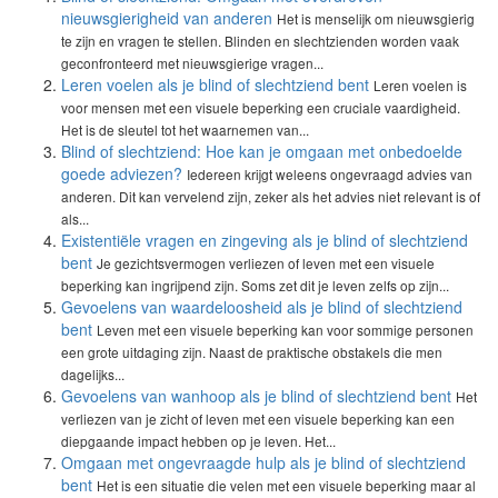
nieuwsgierigheid van anderen
Het is menselijk om nieuwsgierig
te zijn en vragen te stellen. Blinden en slechtzienden worden vaak
geconfronteerd met nieuwsgierige vragen...
Leren voelen als je blind of slechtziend bent
Leren voelen is
voor mensen met een visuele beperking een cruciale vaardigheid.
Het is de sleutel tot het waarnemen van...
Blind of slechtziend: Hoe kan je omgaan met onbedoelde
goede adviezen?
Iedereen krijgt weleens ongevraagd advies van
anderen. Dit kan vervelend zijn, zeker als het advies niet relevant is of
als...
Existentiële vragen en zingeving als je blind of slechtziend
bent
Je gezichtsvermogen verliezen of leven met een visuele
beperking kan ingrijpend zijn. Soms zet dit je leven zelfs op zijn...
Gevoelens van waardeloosheid als je blind of slechtziend
bent
Leven met een visuele beperking kan voor sommige personen
een grote uitdaging zijn. Naast de praktische obstakels die men
dagelijks...
Gevoelens van wanhoop als je blind of slechtziend bent
Het
verliezen van je zicht of leven met een visuele beperking kan een
diepgaande impact hebben op je leven. Het...
Omgaan met ongevraagde hulp als je blind of slechtziend
bent
Het is een situatie die velen met een visuele beperking maar al