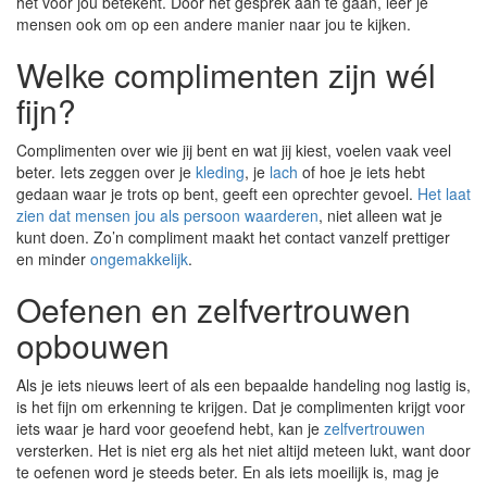
het voor jou betekent. Door het gesprek aan te gaan, leer je
mensen ook om op een andere manier naar jou te kijken.
Welke complimenten zijn wél
fijn?
Complimenten over wie jij bent en wat jij kiest, voelen vaak veel
beter. Iets zeggen over je
kleding
, je
lach
of hoe je iets hebt
gedaan waar je trots op bent, geeft een oprechter gevoel.
Het laat
zien dat mensen jou als persoon waarderen
, niet alleen wat je
kunt doen. Zo’n compliment maakt het contact vanzelf prettiger
en minder
ongemakkelijk
.
Oefenen en zelfvertrouwen
opbouwen
Als je iets nieuws leert of als een bepaalde handeling nog lastig is,
is het fijn om erkenning te krijgen. Dat je complimenten krijgt voor
iets waar je hard voor geoefend hebt, kan je
zelfvertrouwen
versterken. Het is niet erg als het niet altijd meteen lukt, want door
te oefenen word je steeds beter. En als iets moeilijk is, mag je