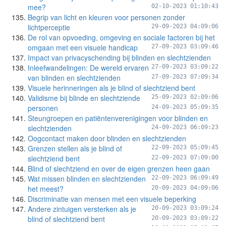
mee?
02-10-2023 01:10:43
Begrip van licht en kleuren voor personen zonder
lichtperceptie
29-09-2023 04:09:06
De rol van opvoeding, omgeving en sociale factoren bij het
omgaan met een visuele handicap
27-09-2023 03:09:46
Impact van privacyschending bij blinden en slechtzienden
Inleefwandelingen: De wereld ervaren
27-09-2023 03:09:22
van blinden en slechtzienden
27-09-2023 07:09:34
Visuele herinneringen als je blind of slechtziend bent
Validisme bij blinde en slechtziende
25-09-2023 02:09:06
personen
24-09-2023 05:09:35
Steungroepen en patiëntenverenigingen voor blinden en
slechtzienden
24-09-2023 06:09:23
Oogcontact maken door blinden en slechtzienden
Grenzen stellen als je blind of
22-09-2023 05:09:45
slechtziend bent
22-09-2023 07:09:00
Blind of slechtziend en over de eigen grenzen heen gaan
Wat missen blinden en slechtzienden
22-09-2023 06:09:49
het meest?
20-09-2023 04:09:06
Discriminatie van mensen met een visuele beperking
Andere zintuigen versterken als je
20-09-2023 03:09:24
blind of slechtziend bent
20-09-2023 03:09:22