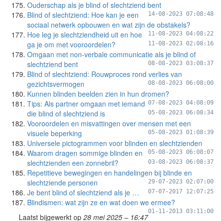
Ouderschap als je blind of slechtziend bent
Blind of slechtziend: Hoe kan je een
14-08-2023 07:08:48
sociaal netwerk opbouwen en wat zijn de obstakels?
Hoe leg je slechtziendheid uit en hoe
11-08-2023 04:08:22
ga je om met vooroordelen?
11-08-2023 02:08:16
Omgaan met non-verbale communicatie als je blind of
slechtziend bent
08-08-2023 03:08:37
Blind of slechtziend: Rouwproces rond verlies van
gezichtsvermogen
08-08-2023 06:08:00
Kunnen blinden beelden zien in hun dromen?
Tips: Als partner omgaan met iemand
07-08-2023 04:08:09
die blind of slechtziend is
05-08-2023 06:08:34
Vooroordelen en misvattingen over mensen met een
visuele beperking
05-08-2023 01:08:39
Universele pictogrammen voor blinden en slechtzienden
Waarom dragen sommige blinden en
05-08-2023 06:08:07
slechtzienden een zonnebril?
03-08-2023 06:08:37
Repetitieve bewegingen en handelingen bij blinde en
slechtziende personen
29-07-2023 02:07:00
Je bent blind of slechtziend als je …
07-07-2017 12:07:25
Blindismen: wat zijn ze en wat doen we ermee?
01-11-2013 03:11:00
Laatst bijgewerkt op
28 mei 2025 – 16:47