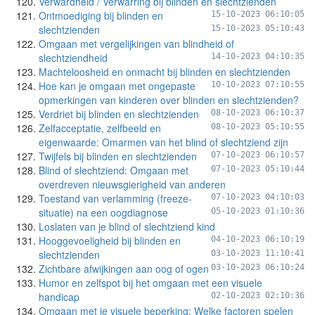
Verwardheid / Verwarring bij blinden en slechtzienden
Ontmoediging bij blinden en
15-10-2023 06:10:05
slechtzienden
15-10-2023 05:10:43
Omgaan met vergelijkingen van blindheid of
slechtziendheid
14-10-2023 04:10:35
Machteloosheid en onmacht bij blinden en slechtzienden
Hoe kan je omgaan met ongepaste
10-10-2023 07:10:55
opmerkingen van kinderen over blinden en slechtzienden?
Verdriet bij blinden en slechtzienden
08-10-2023 06:10:37
Zelfacceptatie, zelfbeeld en
08-10-2023 05:10:55
eigenwaarde: Omarmen van het blind of slechtziend zijn
Twijfels bij blinden en slechtzienden
07-10-2023 06:10:57
Blind of slechtziend: Omgaan met
07-10-2023 05:10:44
overdreven nieuwsgierigheid van anderen
Toestand van verlamming (freeze-
07-10-2023 04:10:03
situatie) na een oogdiagnose
05-10-2023 01:10:36
Loslaten van je blind of slechtziend kind
Hooggevoeligheid bij blinden en
04-10-2023 06:10:19
slechtzienden
03-10-2023 11:10:41
Zichtbare afwijkingen aan oog of ogen
03-10-2023 06:10:24
Humor en zelfspot bij het omgaan met een visuele
handicap
02-10-2023 02:10:36
Omgaan met je visuele beperking: Welke factoren spelen