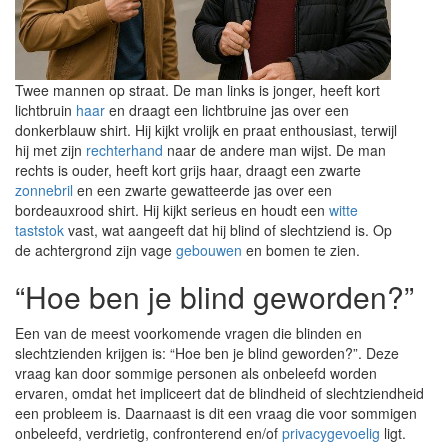
Twee mannen op straat. De man links is jonger, heeft kort
lichtbruin
haar
en draagt een lichtbruine jas over een
donkerblauw shirt. Hij kijkt vrolijk en praat enthousiast, terwijl
hij met zijn
rechterhand
naar de andere man wijst. De man
rechts is ouder, heeft kort grijs haar, draagt een zwarte
zonnebril
en een zwarte gewatteerde jas over een
bordeauxrood shirt. Hij kijkt serieus en houdt een
witte
taststok
vast, wat aangeeft dat hij blind of slechtziend is. Op
de achtergrond zijn vage
gebouwen
en bomen te zien.
“Hoe ben je blind geworden?”
Een van de meest voorkomende vragen die blinden en
slechtzienden krijgen is: “Hoe ben je blind geworden?”. Deze
vraag kan door sommige personen als onbeleefd worden
ervaren, omdat het impliceert dat de blindheid of slechtziendheid
een probleem is. Daarnaast is dit een vraag die voor sommigen
onbeleefd, verdrietig, confronterend en/of
privacygevoelig
ligt.