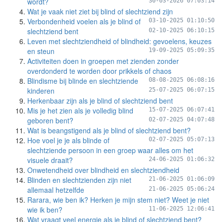
wordt?
30-03-2026 07:03:14
Wat je vaak niet ziet bij blind of slechtziend zijn
Verbondenheid voelen als je blind of
03-10-2025 01:10:50
slechtziend bent
02-10-2025 06:10:15
Leven met slechtziendheid of blindheid: gevoelens, keuzes
en steun
19-09-2025 05:09:35
Activiteiten doen in groepen met zienden zonder
overdonderd te worden door prikkels of chaos
Blindisme bij blinde en slechtziende
08-08-2025 06:08:16
kinderen
25-07-2025 06:07:15
Herkenbaar zijn als je blind of slechtziend bent
Mis je het zien als je volledig blind
15-07-2025 06:07:41
geboren bent?
02-07-2025 04:07:48
Wat is beangstigend als je blind of slechtziend bent?
Hoe voel je je als blinde of
02-07-2025 05:07:13
slechtziende persoon in een groep waar alles om het
visuele draait?
24-06-2025 01:06:32
Onwetendheid over blindheid en slechtziendheid
Blinden en slechtzienden zijn niet
21-06-2025 01:06:09
allemaal hetzelfde
21-06-2025 05:06:24
Rarara, wie ben ik? Herken je mijn stem niet? Weet je niet
wie ik ben?
11-06-2025 12:06:41
Wat vraagt veel energie als je blind of slechtziend bent?