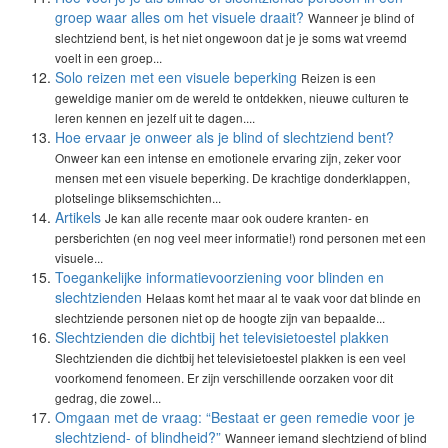
groep waar alles om het visuele draait?
Wanneer je blind of
slechtziend bent, is het niet ongewoon dat je je soms wat vreemd
voelt in een groep...
Solo reizen met een visuele beperking
Reizen is een
geweldige manier om de wereld te ontdekken, nieuwe culturen te
leren kennen en jezelf uit te dagen....
Hoe ervaar je onweer als je blind of slechtziend bent?
Onweer kan een intense en emotionele ervaring zijn, zeker voor
mensen met een visuele beperking. De krachtige donderklappen,
plotselinge bliksemschichten...
Artikels
Je kan alle recente maar ook oudere kranten- en
persberichten (en nog veel meer informatie!) rond personen met een
visuele...
Toegankelijke informatievoorziening voor blinden en
slechtzienden
Helaas komt het maar al te vaak voor dat blinde en
slechtziende personen niet op de hoogte zijn van bepaalde...
Slechtzienden die dichtbij het televisietoestel plakken
Slechtzienden die dichtbij het televisietoestel plakken is een veel
voorkomend fenomeen. Er zijn verschillende oorzaken voor dit
gedrag, die zowel...
Omgaan met de vraag: “Bestaat er geen remedie voor je
slechtziend- of blindheid?”
Wanneer iemand slechtziend of blind