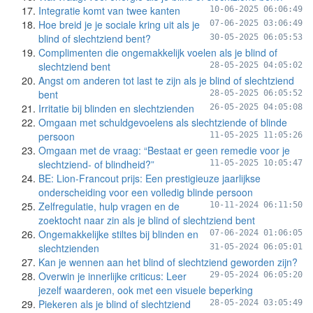
Integratie komt van twee kanten
10-06-2025 06:06:49
Hoe breid je je sociale kring uit als je
07-06-2025 03:06:49
blind of slechtziend bent?
30-05-2025 06:05:53
Complimenten die ongemakkelijk voelen als je blind of
slechtziend bent
28-05-2025 04:05:02
Angst om anderen tot last te zijn als je blind of slechtziend
bent
28-05-2025 06:05:52
Irritatie bij blinden en slechtzienden
26-05-2025 04:05:08
Omgaan met schuldgevoelens als slechtziende of blinde
persoon
11-05-2025 11:05:26
Omgaan met de vraag: “Bestaat er geen remedie voor je
slechtziend- of blindheid?”
11-05-2025 10:05:47
BE: Lion-Francout prijs: Een prestigieuze jaarlijkse
onderscheiding voor een volledig blinde persoon
Zelfregulatie, hulp vragen en de
10-11-2024 06:11:50
zoektocht naar zin als je blind of slechtziend bent
Ongemakkelijke stiltes bij blinden en
07-06-2024 01:06:05
slechtzienden
31-05-2024 06:05:01
Kan je wennen aan het blind of slechtziend geworden zijn?
Overwin je innerlijke criticus: Leer
29-05-2024 06:05:20
jezelf waarderen, ook met een visuele beperking
Piekeren als je blind of slechtziend
28-05-2024 03:05:49