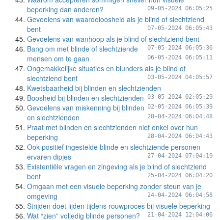
beperking dan anderen?
09-05-2024 06:05:25
Gevoelens van waardeloosheid als je blind of slechtziend
bent
07-05-2024 06:05:43
Gevoelens van wanhoop als je blind of slechtziend bent
Bang om met blinde of slechtziende
07-05-2024 06:05:36
mensen om te gaan
06-05-2024 06:05:11
Ongemakkelijke situaties en blunders als je blind of
slechtziend bent
03-05-2024 04:05:57
Kwetsbaarheid bij blinden en slechtzienden
Boosheid bij blinden en slechtzienden
03-05-2024 02:05:29
Gevoelens van miskenning bij blinden
02-05-2024 06:05:39
en slechtzienden
28-04-2024 06:04:48
Praat met blinden en slechtzienden niet enkel over hun
beperking
28-04-2024 06:04:43
Ook positief ingestelde blinde en slechtziende personen
ervaren dipjes
27-04-2024 07:04:19
Existentiële vragen en zingeving als je blind of slechtziend
bent
25-04-2024 06:04:20
Omgaan met een visuele beperking zonder steun van je
omgeving
24-04-2024 06:04:58
Strijden doet lijden tijdens rouwproces bij visuele beperking
Wat “zien” volledig blinde personen?
21-04-2024 12:04:06