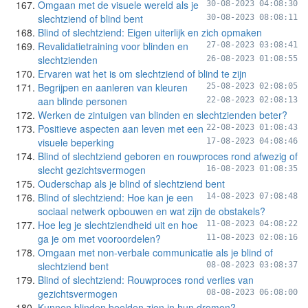
Omgaan met de visuele wereld als je
30-08-2023 04:08:30
slechtziend of blind bent
30-08-2023 08:08:11
Blind of slechtziend: Eigen uiterlijk en zich opmaken
Revalidatietraining voor blinden en
27-08-2023 03:08:41
slechtzienden
26-08-2023 01:08:55
Ervaren wat het is om slechtziend of blind te zijn
Begrijpen en aanleren van kleuren
25-08-2023 02:08:05
aan blinde personen
22-08-2023 02:08:13
Werken de zintuigen van blinden en slechtzienden beter?
Positieve aspecten aan leven met een
22-08-2023 01:08:43
visuele beperking
17-08-2023 04:08:46
Blind of slechtziend geboren en rouwproces rond afwezig of
slecht gezichtsvermogen
16-08-2023 01:08:35
Ouderschap als je blind of slechtziend bent
Blind of slechtziend: Hoe kan je een
14-08-2023 07:08:48
sociaal netwerk opbouwen en wat zijn de obstakels?
Hoe leg je slechtziendheid uit en hoe
11-08-2023 04:08:22
ga je om met vooroordelen?
11-08-2023 02:08:16
Omgaan met non-verbale communicatie als je blind of
slechtziend bent
08-08-2023 03:08:37
Blind of slechtziend: Rouwproces rond verlies van
gezichtsvermogen
08-08-2023 06:08:00
Kunnen blinden beelden zien in hun dromen?