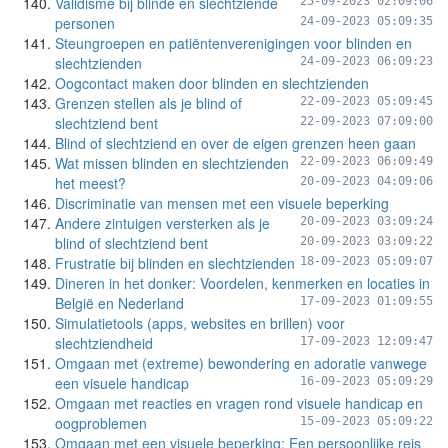
Validisme bij blinde en slechtziende
25-09-2023 02:09:06
personen
24-09-2023 05:09:35
Steungroepen en patiëntenverenigingen voor blinden en
slechtzienden
24-09-2023 06:09:23
Oogcontact maken door blinden en slechtzienden
Grenzen stellen als je blind of
22-09-2023 05:09:45
slechtziend bent
22-09-2023 07:09:00
Blind of slechtziend en over de eigen grenzen heen gaan
Wat missen blinden en slechtzienden
22-09-2023 06:09:49
het meest?
20-09-2023 04:09:06
Discriminatie van mensen met een visuele beperking
Andere zintuigen versterken als je
20-09-2023 03:09:24
blind of slechtziend bent
20-09-2023 03:09:22
Frustratie bij blinden en slechtzienden
18-09-2023 05:09:07
Dineren in het donker: Voordelen, kenmerken en locaties in
België en Nederland
17-09-2023 01:09:55
Simulatietools (apps, websites en brillen) voor
slechtziendheid
17-09-2023 12:09:47
Omgaan met (extreme) bewondering en adoratie vanwege
een visuele handicap
16-09-2023 05:09:29
Omgaan met reacties en vragen rond visuele handicap en
oogproblemen
15-09-2023 05:09:22
Omgaan met een visuele beperking: Een persoonlijke reis