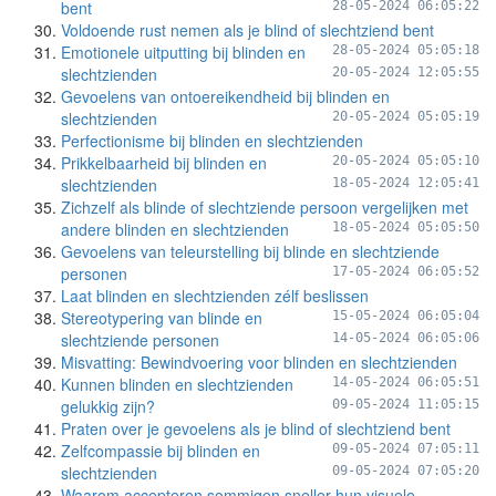
bent
28-05-2024 06:05:22
Voldoende rust nemen als je blind of slechtziend bent
Emotionele uitputting bij blinden en
28-05-2024 05:05:18
slechtzienden
20-05-2024 12:05:55
Gevoelens van ontoereikendheid bij blinden en
slechtzienden
20-05-2024 05:05:19
Perfectionisme bij blinden en slechtzienden
Prikkelbaarheid bij blinden en
20-05-2024 05:05:10
slechtzienden
18-05-2024 12:05:41
Zichzelf als blinde of slechtziende persoon vergelijken met
andere blinden en slechtzienden
18-05-2024 05:05:50
Gevoelens van teleurstelling bij blinde en slechtziende
personen
17-05-2024 06:05:52
Laat blinden en slechtzienden zélf beslissen
Stereotypering van blinde en
15-05-2024 06:05:04
slechtziende personen
14-05-2024 06:05:06
Misvatting: Bewindvoering voor blinden en slechtzienden
Kunnen blinden en slechtzienden
14-05-2024 06:05:51
gelukkig zijn?
09-05-2024 11:05:15
Praten over je gevoelens als je blind of slechtziend bent
Zelfcompassie bij blinden en
09-05-2024 07:05:11
slechtzienden
09-05-2024 07:05:20
Waarom accepteren sommigen sneller hun visuele