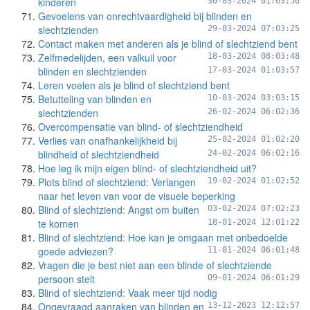
kinderen
30-03-2024 01:03:56
Gevoelens van onrechtvaardigheid bij blinden en
slechtzienden
29-03-2024 07:03:25
Contact maken met anderen als je blind of slechtziend bent
Zelfmedelijden, een valkuil voor
18-03-2024 08:03:48
blinden en slechtzienden
17-03-2024 01:03:57
Leren voelen als je blind of slechtziend bent
Betutteling van blinden en
10-03-2024 03:03:15
slechtzienden
26-02-2024 06:02:36
Overcompensatie van blind- of slechtziendheid
Verlies van onafhankelijkheid bij
25-02-2024 01:02:20
blindheid of slechtziendheid
24-02-2024 06:02:16
Hoe leg ik mijn eigen blind- of slechtziendheid uit?
Plots blind of slechtziend: Verlangen
19-02-2024 01:02:52
naar het leven van voor de visuele beperking
Blind of slechtziend: Angst om buiten
03-02-2024 07:02:23
te komen
18-01-2024 12:01:22
Blind of slechtziend: Hoe kan je omgaan met onbedoelde
goede adviezen?
11-01-2024 06:01:48
Vragen die je best niet aan een blinde of slechtziende
persoon stelt
09-01-2024 06:01:29
Blind of slechtziend: Vaak meer tijd nodig
Ongevraagd aanraken van blinden en
13-12-2023 12:12:57