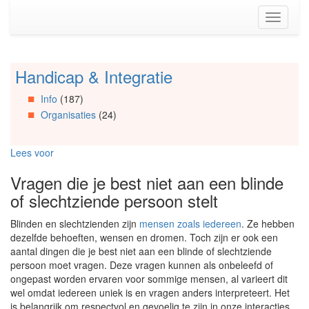
Spring
Toggle
naar
navigati
de
inhoud
(Accesskey
Handicap & Integratie
Spring
1)
naar
Spring
Info
(187)
Artikels
naar
Organisaties
(24)
Spring
de
naar
primaire
Info
zijbalk
Lees voor
Spring
(Accesskey
naar
2)
Vragen die je best niet aan een blinde
Organisaties
of slechtziende persoon stelt
Spring
naar
Blinden en slechtzienden zijn
mensen zoals iedereen
. Ze hebben
Social
dezelfde behoeften, wensen en dromen. Toch zijn er ook een
media
aantal dingen die je best niet aan een blinde of slechtziende
persoon moet vragen. Deze vragen kunnen als onbeleefd of
ongepast worden ervaren voor sommige mensen, al varieert dit
wel omdat iedereen uniek is en vragen anders interpreteert. Het
is belangrijk om respectvol en gevoelig te zijn in onze interacties