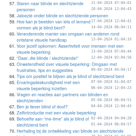
Staren naar blinde en slechtziende
21-04-2024 07:04:01
personen
20-04-2024 12:04:43
Jaloezie onder blinde en slechtziende personen
Hoe kan je beelden van iets of iemand
17-04-2024 12:04:41
vormen als je blind bent?
14-04-2024 06:04:11
Veranderende manier van omgaan van anderen rond
ontstane visuele handicap
13-04-2024 01:04:33
Voor jezelf opkomen: Assertiviteit voor mensen met een
visuele beperking
13-04-2024 07:04:44
“Daar, die blinde / slechtziende!”
12-04-2024 02:04:56
Onwetendheid over visuele beperking: Omgaan met
frustraties, tips en suggesties
09-04-2024 04:04:17
Tips om positief te blijven als je blind of slechtziend bent
Ervaringsdeskundigheid met een
07-04-2024 01:04:07
visuele beperking inzetten
06-04-2024 12:04:23
Vragen en reacties aan partners van blinden en
slechtzienden
05-04-2024 06:04:51
Ben je liever blind of doof?
04-04-2024 12:04:43
Zelfintroductie met een visuele beperking
Behoefte aan “me-time” als je blind of
02-04-2024 04:04:28
slechtziend bent
01-04-2024 06:04:57
Herhaling bij de ontwikkeling van blinde en slechtziende