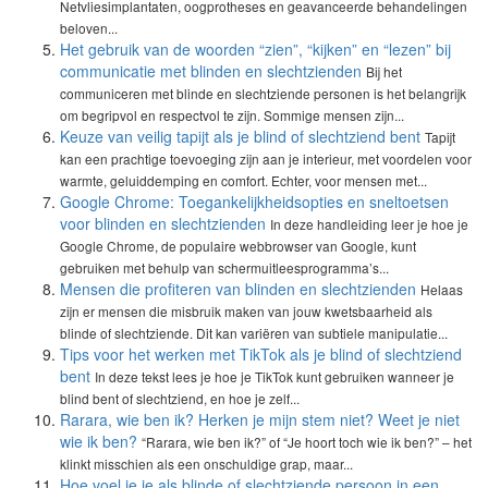
Netvliesimplantaten, oogprotheses en geavanceerde behandelingen
beloven...
Het gebruik van de woorden “zien”, “kijken” en “lezen” bij
communicatie met blinden en slechtzienden
Bij het
communiceren met blinde en slechtziende personen is het belangrijk
om begripvol en respectvol te zijn. Sommige mensen zijn...
Keuze van veilig tapijt als je blind of slechtziend bent
Tapijt
kan een prachtige toevoeging zijn aan je interieur, met voordelen voor
warmte, geluiddemping en comfort. Echter, voor mensen met...
Google Chrome: Toegankelijkheidsopties en sneltoetsen
voor blinden en slechtzienden
In deze handleiding leer je hoe je
Google Chrome, de populaire webbrowser van Google, kunt
gebruiken met behulp van schermuitleesprogramma’s...
Mensen die profiteren van blinden en slechtzienden
Helaas
zijn er mensen die misbruik maken van jouw kwetsbaarheid als
blinde of slechtziende. Dit kan variëren van subtiele manipulatie...
Tips voor het werken met TikTok als je blind of slechtziend
bent
In deze tekst lees je hoe je TikTok kunt gebruiken wanneer je
blind bent of slechtziend, en hoe je zelf...
Rarara, wie ben ik? Herken je mijn stem niet? Weet je niet
wie ik ben?
“Rarara, wie ben ik?” of “Je hoort toch wie ik ben?” – het
klinkt misschien als een onschuldige grap, maar...
Hoe voel je je als blinde of slechtziende persoon in een