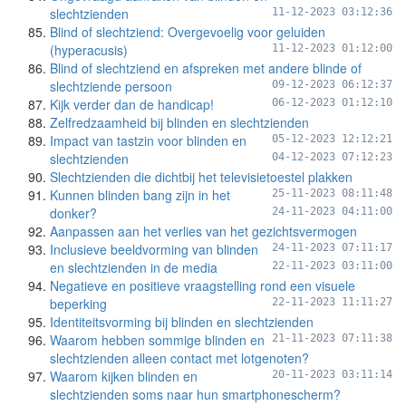
slechtzienden
11-12-2023 03:12:36
Blind of slechtziend: Overgevoelig voor geluiden
(hyperacusis)
11-12-2023 01:12:00
Blind of slechtziend en afspreken met andere blinde of
slechtziende persoon
09-12-2023 06:12:37
Kijk verder dan de handicap!
06-12-2023 01:12:10
Zelfredzaamheid bij blinden en slechtzienden
Impact van tastzin voor blinden en
05-12-2023 12:12:21
slechtzienden
04-12-2023 07:12:23
Slechtzienden die dichtbij het televisietoestel plakken
Kunnen blinden bang zijn in het
25-11-2023 08:11:48
donker?
24-11-2023 04:11:00
Aanpassen aan het verlies van het gezichtsvermogen
Inclusieve beeldvorming van blinden
24-11-2023 07:11:17
en slechtzienden in de media
22-11-2023 03:11:00
Negatieve en positieve vraagstelling rond een visuele
beperking
22-11-2023 11:11:27
Identiteitsvorming bij blinden en slechtzienden
Waarom hebben sommige blinden en
21-11-2023 07:11:38
slechtzienden alleen contact met lotgenoten?
Waarom kijken blinden en
20-11-2023 03:11:14
slechtzienden soms naar hun smartphonescherm?