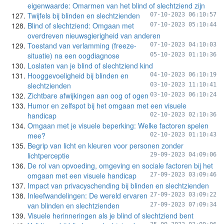
eigenwaarde: Omarmen van het blind of slechtziend zijn
Twijfels bij blinden en slechtzienden
07-10-2023 06:10:57
Blind of slechtziend: Omgaan met
07-10-2023 05:10:44
overdreven nieuwsgierigheid van anderen
Toestand van verlamming (freeze-
07-10-2023 04:10:03
situatie) na een oogdiagnose
05-10-2023 01:10:36
Loslaten van je blind of slechtziend kind
Hooggevoeligheid bij blinden en
04-10-2023 06:10:19
slechtzienden
03-10-2023 11:10:41
Zichtbare afwijkingen aan oog of ogen
03-10-2023 06:10:24
Humor en zelfspot bij het omgaan met een visuele
handicap
02-10-2023 02:10:36
Omgaan met je visuele beperking: Welke factoren spelen
mee?
02-10-2023 01:10:43
Begrip van licht en kleuren voor personen zonder
lichtperceptie
29-09-2023 04:09:06
De rol van opvoeding, omgeving en sociale factoren bij het
omgaan met een visuele handicap
27-09-2023 03:09:46
Impact van privacyschending bij blinden en slechtzienden
Inleefwandelingen: De wereld ervaren
27-09-2023 03:09:22
van blinden en slechtzienden
27-09-2023 07:09:34
Visuele herinneringen als je blind of slechtziend bent