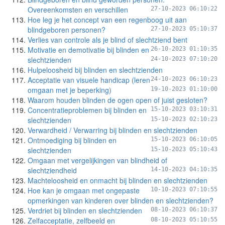
Overeenkomsten en verschillen
27-10-2023 06:10:22
Hoe leg je het concept van een regenboog uit aan
blindgeboren personen?
27-10-2023 05:10:37
Verlies van controle als je blind of slechtziend bent
Motivatie en demotivatie bij blinden en
26-10-2023 01:10:35
slechtzienden
24-10-2023 07:10:20
Hulpeloosheid bij blinden en slechtzienden
Acceptatie van visuele handicap (leren
24-10-2023 06:10:23
omgaan met je beperking)
19-10-2023 01:10:00
Waarom houden blinden de ogen open of juist gesloten?
Concentratieproblemen bij blinden en
15-10-2023 03:10:31
slechtzienden
15-10-2023 02:10:23
Verwardheid / Verwarring bij blinden en slechtzienden
Ontmoediging bij blinden en
15-10-2023 06:10:05
slechtzienden
15-10-2023 05:10:43
Omgaan met vergelijkingen van blindheid of
slechtziendheid
14-10-2023 04:10:35
Machteloosheid en onmacht bij blinden en slechtzienden
Hoe kan je omgaan met ongepaste
10-10-2023 07:10:55
opmerkingen van kinderen over blinden en slechtzienden?
Verdriet bij blinden en slechtzienden
08-10-2023 06:10:37
Zelfacceptatie, zelfbeeld en
08-10-2023 05:10:55