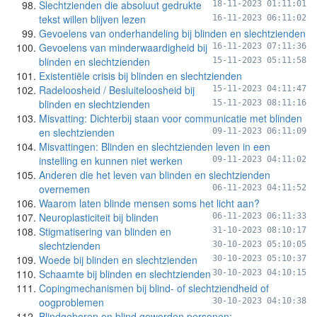
Slechtzienden die absoluut gedrukte
18-11-2023 01:11:01
tekst willen blijven lezen
16-11-2023 06:11:02
Gevoelens van onderhandeling bij blinden en slechtzienden
Gevoelens van minderwaardigheid bij
16-11-2023 07:11:36
blinden en slechtzienden
15-11-2023 05:11:58
Existentiële crisis bij blinden en slechtzienden
Radeloosheid / Besluiteloosheid bij
15-11-2023 04:11:47
blinden en slechtzienden
15-11-2023 08:11:16
Misvatting: Dichterbij staan voor communicatie met blinden
en slechtzienden
09-11-2023 06:11:09
Misvattingen: Blinden en slechtzienden leven in een
instelling en kunnen niet werken
09-11-2023 04:11:02
Anderen die het leven van blinden en slechtzienden
overnemen
06-11-2023 04:11:52
Waarom laten blinde mensen soms het licht aan?
Neuroplasticiteit bij blinden
06-11-2023 06:11:33
Stigmatisering van blinden en
31-10-2023 08:10:17
slechtzienden
30-10-2023 05:10:05
Woede bij blinden en slechtzienden
30-10-2023 05:10:37
Schaamte bij blinden en slechtzienden
30-10-2023 04:10:15
Copingmechanismen bij blind- of slechtziendheid of
oogproblemen
30-10-2023 04:10:38
Blindgeboren en blind geworden personen: