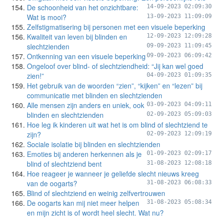
De schoonheid van het onzichtbare:
14-09-2023 02:09:30
Wat is mooi?
13-09-2023 11:09:09
Zelfstigmatisering bij personen met een visuele beperking
Kwaliteit van leven bij blinden en
12-09-2023 12:09:28
slechtzienden
09-09-2023 11:09:45
Ontkenning van een visuele beperking
09-09-2023 06:09:42
Ongeloof over blind- of slechtziendheid: “Jij kan wel goed
zien!”
04-09-2023 01:09:35
Het gebruik van de woorden “zien”, “kijken” en “lezen” bij
communicatie met blinden en slechtzienden
Alle mensen zijn anders en uniek, ook
03-09-2023 04:09:11
blinden en slechtzienden
02-09-2023 05:09:03
Hoe leg ik kinderen uit wat het is om blind of slechtziend te
zijn?
02-09-2023 12:09:19
Sociale isolatie bij blinden en slechtzienden
Emoties bij anderen herkennen als je
01-09-2023 02:09:17
blind of slechtziend bent
31-08-2023 12:08:18
Hoe reageer je wanneer je geliefde slecht nieuws kreeg
van de oogarts?
31-08-2023 06:08:33
Blind of slechtziend en weinig zelfvertrouwen
De oogarts kan mij niet meer helpen
31-08-2023 05:08:34
en mijn zicht is of wordt heel slecht. Wat nu?