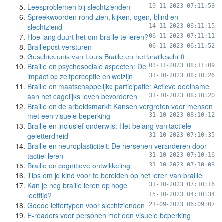
Leesproblemen bij slechtzienden
19-11-2023 07:11:53
Spreekwoorden rond zien, kijken, ogen, blind en
slechtziend
14-11-2023 06:11:15
Hoe lang duurt het om braille te leren?
06-11-2023 07:11:11
Braillepost versturen
06-11-2023 06:11:52
Geschiedenis van Louis Braille en het brailleschrift
Braille en psychosociale aspecten: De
03-11-2023 08:11:09
impact op zelfperceptie en welzijn
31-10-2023 08:10:26
Braille en maatschappelijke participatie: Actieve deelname
aan het dagelijks leven bevorderen
31-10-2023 08:10:20
Braille en de arbeidsmarkt: Kansen vergroten voor mensen
met een visuele beperking
31-10-2023 08:10:12
Braille en inclusief onderwijs: Het belang van tactiele
geletterdheid
31-10-2023 07:10:35
Braille en neuroplasticiteit: De hersenen veranderen door
tactiel leren
31-10-2023 07:10:16
Braille en cognitieve ontwikkeling
31-10-2023 07:10:03
Tips om je kind voor te bereiden op het leren van braille
Kan je nog braille leren op hoge
31-10-2023 07:10:16
leeftijd?
15-10-2023 04:10:34
Goede lettertypen voor slechtzienden
21-09-2023 06:09:07
E-readers voor personen met een visuele beperking