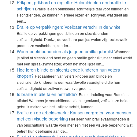
Prikpen, prikbord en reglette: Hulpmiddelen om braille te
schrijven
Braille is een onmisbare schriftelijke taal voor blinden en
slechtzienden. Ze kunnen hiermee lezen en schrijven, wat dient als
een...
Braille op verpakkingen: Voelbaar verschil in de winkel
Braille op verpakkingen geeft blinden en slechtzienden
zelfstandigheid. Dankzij de voelbare puntjes weten zij precies welk
product ze vasthebben, zonder...
Woordbeeld behouden als je geen braille gebruikt
Wanneer
je blind of slechtziend bent en geen braille gebruikt, maar enkel werkt
met een spraaksynthesizer, wordt het moeilijker om...
Hoe leren blinde en slechtziende kinderen hun veters
knopen?
Het aanleren van veters knopen aan blinde en
slechtziende kinderen is een waardevolle vaardigheid die hun
zelfstandigheid en zelfvertrouwen vergroot....
Is braille in alle talen hetzelfde?
Braille-indeling voor Romeins
alfabet Wanneer je verschillende talen tegenkomt, zelfs als ze beide
gebruik maken van het Latijnse schrift, kunnen...
Braille en de arbeidsmarkt: Kansen vergroten voor mensen
met een visuele beperking
Het leren van braillevaardigheden is
van onschatbare waarde voor mensen met een visuele beperking wat
betreft hun deelname aan de...