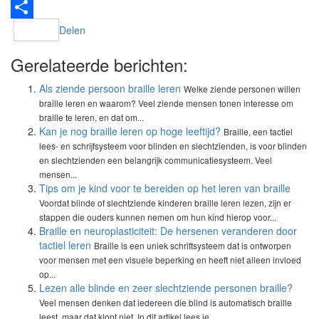
LinkedIn
Delen
Gerelateerde berichten:
Als ziende persoon braille leren
Welke ziende personen willen
braille leren en waarom? Veel ziende mensen tonen interesse om
braille te leren, en dat om...
Kan je nog braille leren op hoge leeftijd?
Braille, een tactiel
lees- en schrijfsysteem voor blinden en slechtzienden, is voor blinden
en slechtzienden een belangrijk communicatiesysteem. Veel
mensen...
Tips om je kind voor te bereiden op het leren van braille
Voordat blinde of slechtziende kinderen braille leren lezen, zijn er
stappen die ouders kunnen nemen om hun kind hierop voor...
Braille en neuroplasticiteit: De hersenen veranderen door
tactiel leren
Braille is een uniek schriftsysteem dat is ontworpen
voor mensen met een visuele beperking en heeft niet alleen invloed
op...
Lezen alle blinde en zeer slechtziende personen braille?
Veel mensen denken dat iedereen die blind is automatisch braille
leest, maar dat klopt niet. In dit artikel lees je...