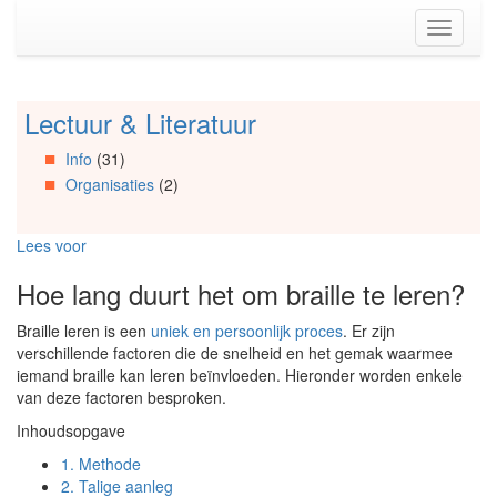
Spring
Toggle
naar
navigati
de
inhoud
(Accesskey
Lectuur & Literatuur
Spring
1)
naar
Spring
Info
(31)
Artikels
naar
Organisaties
(2)
Spring
de
naar
primaire
Info
zijbalk
Lees voor
Spring
(Accesskey
naar
2)
Hoe lang duurt het om braille te leren?
Organisaties
Spring
Braille leren is een
uniek en persoonlijk proces
. Er zijn
naar
verschillende factoren die de snelheid en het gemak waarmee
Social
iemand braille kan leren beïnvloeden. Hieronder worden enkele
media
van deze factoren besproken.
Inhoudsopgave
1.
Methode
2.
Talige aanleg