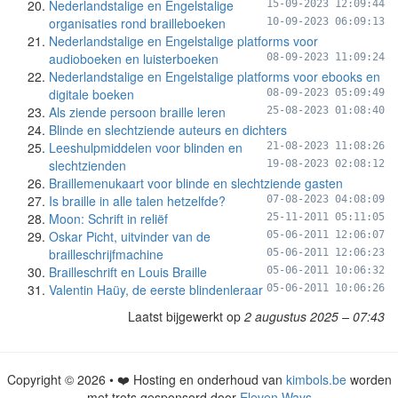
Nederlandstalige en Engelstalige
15-09-2023 12:09:44
organisaties rond brailleboeken
10-09-2023 06:09:13
Nederlandstalige en Engelstalige platforms voor
audioboeken en luisterboeken
08-09-2023 11:09:24
Nederlandstalige en Engelstalige platforms voor ebooks en
digitale boeken
08-09-2023 05:09:49
Als ziende persoon braille leren
25-08-2023 01:08:40
Blinde en slechtziende auteurs en dichters
Leeshulpmiddelen voor blinden en
21-08-2023 11:08:26
slechtzienden
19-08-2023 02:08:12
Braillemenukaart voor blinde en slechtziende gasten
Is braille in alle talen hetzelfde?
07-08-2023 04:08:09
Moon: Schrift in reliëf
25-11-2011 05:11:05
Oskar Picht, uitvinder van de
05-06-2011 12:06:07
brailleschrijfmachine
05-06-2011 12:06:23
Brailleschrift en Louis Braille
05-06-2011 10:06:32
Valentin Haüy, de eerste blindenleraar
05-06-2011 10:06:26
Laatst bijgewerkt op
2 augustus 2025 – 07:43
Copyright © 2026 • ❤️ Hosting en onderhoud van
kimbols.be
worden
met trots gesponsord door
Eleven Ways