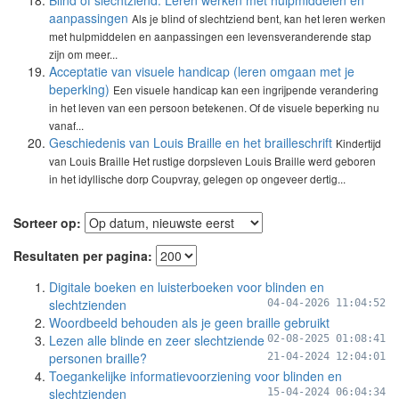
Blind of slechtziend: Leren werken met hulpmiddelen en
aanpassingen
Als je blind of slechtziend bent, kan het leren werken
met hulpmiddelen en aanpassingen een levensveranderende stap
zijn om meer...
Acceptatie van visuele handicap (leren omgaan met je
beperking)
Een visuele handicap kan een ingrijpende verandering
in het leven van een persoon betekenen. Of de visuele beperking nu
vanaf...
Geschiedenis van Louis Braille en het brailleschrift
Kindertijd
van Louis Braille Het rustige dorpsleven Louis Braille werd geboren
in het idyllische dorp Coupvray, gelegen op ongeveer dertig...
Sorteer op:
Resultaten per pagina:
Digitale boeken en luisterboeken voor blinden en
slechtzienden
04-04-2026 11:04:52
Woordbeeld behouden als je geen braille gebruikt
Lezen alle blinde en zeer slechtziende
02-08-2025 01:08:41
personen braille?
21-04-2024 12:04:01
Toegankelijke informatievoorziening voor blinden en
slechtzienden
15-04-2024 06:04:34