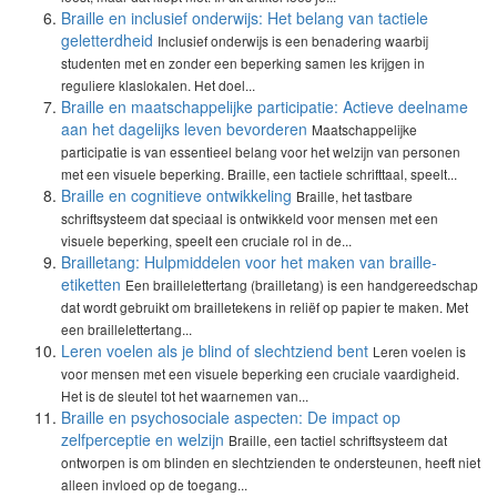
Braille en inclusief onderwijs: Het belang van tactiele
geletterdheid
Inclusief onderwijs is een benadering waarbij
studenten met en zonder een beperking samen les krijgen in
reguliere klaslokalen. Het doel...
Braille en maatschappelijke participatie: Actieve deelname
aan het dagelijks leven bevorderen
Maatschappelijke
participatie is van essentieel belang voor het welzijn van personen
met een visuele beperking. Braille, een tactiele schrifttaal, speelt...
Braille en cognitieve ontwikkeling
Braille, het tastbare
schriftsysteem dat speciaal is ontwikkeld voor mensen met een
visuele beperking, speelt een cruciale rol in de...
Brailletang: Hulpmiddelen voor het maken van braille-
etiketten
Een braillelettertang (brailletang) is een handgereedschap
dat wordt gebruikt om brailletekens in reliëf op papier te maken. Met
een braillelettertang...
Leren voelen als je blind of slechtziend bent
Leren voelen is
voor mensen met een visuele beperking een cruciale vaardigheid.
Het is de sleutel tot het waarnemen van...
Braille en psychosociale aspecten: De impact op
zelfperceptie en welzijn
Braille, een tactiel schriftsysteem dat
ontworpen is om blinden en slechtzienden te ondersteunen, heeft niet
alleen invloed op de toegang...