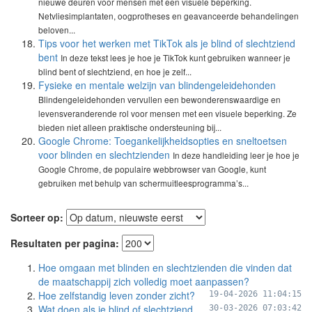
nieuwe deuren voor mensen met een visuele beperking.
Netvliesimplantaten, oogprotheses en geavanceerde behandelingen
beloven...
Tips voor het werken met TikTok als je blind of slechtziend
bent
In deze tekst lees je hoe je TikTok kunt gebruiken wanneer je
blind bent of slechtziend, en hoe je zelf...
Fysieke en mentale welzijn van blindengeleidehonden
Blindengeleidehonden vervullen een bewonderenswaardige en
levensveranderende rol voor mensen met een visuele beperking. Ze
bieden niet alleen praktische ondersteuning bij...
Google Chrome: Toegankelijkheidsopties en sneltoetsen
voor blinden en slechtzienden
In deze handleiding leer je hoe je
Google Chrome, de populaire webbrowser van Google, kunt
gebruiken met behulp van schermuitleesprogramma’s...
Sorteer op:
Resultaten per pagina:
Hoe omgaan met blinden en slechtzienden die vinden dat
de maatschappij zich volledig moet aanpassen?
Hoe zelfstandig leven zonder zicht?
19-04-2026 11:04:15
Wat doen als je blind of slechtziend
30-03-2026 07:03:42