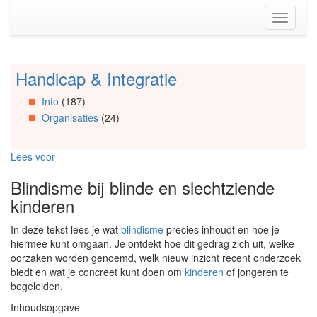
Spring
Toggle
naar
navigati
de
inhoud
(Accesskey
Handicap & Integratie
Spring
1)
naar
Spring
Info
(187)
Artikels
naar
Organisaties
(24)
Spring
de
naar
primaire
Info
zijbalk
Lees voor
Spring
(Accesskey
naar
2)
Blindisme bij blinde en slechtziende
Organisaties
kinderen
Spring
naar
In deze tekst lees je wat
blindisme
precies inhoudt en hoe je
Social
hiermee kunt omgaan. Je ontdekt hoe dit gedrag zich uit, welke
media
oorzaken worden genoemd, welk nieuw inzicht recent onderzoek
biedt en wat je concreet kunt doen om
kinderen
of jongeren te
begeleiden.
Inhoudsopgave