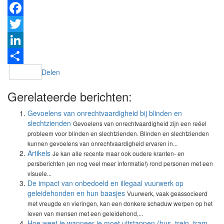
Facebook
Twitter
LinkedIn
Delen
Gerelateerde berichten:
Gevoelens van onrechtvaardigheid bij blinden en
slechtzienden
Gevoelens van onrechtvaardigheid zijn een reëel
probleem voor blinden en slechtzienden. Blinden en slechtzienden
kunnen gevoelens van onrechtvaardigheid ervaren in...
Artikels
Je kan alle recente maar ook oudere kranten- en
persberichten (en nog veel meer informatie!) rond personen met een
visuele...
De impact van onbedoeld en illegaal vuurwerk op
geleidehonden en hun baasjes
Vuurwerk, vaak geassocieerd
met vreugde en vieringen, kan een donkere schaduw werpen op het
leven van mensen met een geleidehond,...
Hoe weet je wanneer je moet uitstappen (bus, trein, tram,