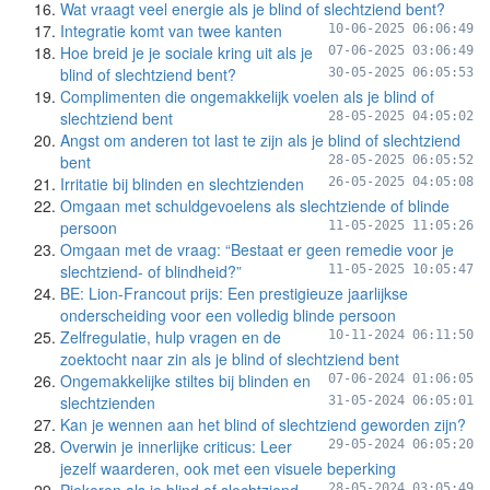
Wat vraagt veel energie als je blind of slechtziend bent?
Integratie komt van twee kanten
10-06-2025 06:06:49
Hoe breid je je sociale kring uit als je
07-06-2025 03:06:49
blind of slechtziend bent?
30-05-2025 06:05:53
Complimenten die ongemakkelijk voelen als je blind of
slechtziend bent
28-05-2025 04:05:02
Angst om anderen tot last te zijn als je blind of slechtziend
bent
28-05-2025 06:05:52
Irritatie bij blinden en slechtzienden
26-05-2025 04:05:08
Omgaan met schuldgevoelens als slechtziende of blinde
persoon
11-05-2025 11:05:26
Omgaan met de vraag: “Bestaat er geen remedie voor je
slechtziend- of blindheid?”
11-05-2025 10:05:47
BE: Lion-Francout prijs: Een prestigieuze jaarlijkse
onderscheiding voor een volledig blinde persoon
Zelfregulatie, hulp vragen en de
10-11-2024 06:11:50
zoektocht naar zin als je blind of slechtziend bent
Ongemakkelijke stiltes bij blinden en
07-06-2024 01:06:05
slechtzienden
31-05-2024 06:05:01
Kan je wennen aan het blind of slechtziend geworden zijn?
Overwin je innerlijke criticus: Leer
29-05-2024 06:05:20
jezelf waarderen, ook met een visuele beperking
28-05-2024 03:05:49