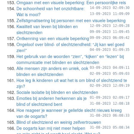
Omgaan met een visuele beperking: Een persoonlijke reis
De schoonheid van het onzichtbare:
14-09-2023 02:09:30
Wat is mooi?
13-09-2023 11:09:09
Zelfstigmatisering bij personen met een visuele beperking
Kwaliteit van leven bij blinden en
12-09-2023 12:09:28
slechtzienden
09-09-2023 11:09:45
Ontkenning van een visuele beperking
09-09-2023 06:09:42
Ongeloof over blind- of slechtziendheid: “Jij kan wel goed
zien!”
04-09-2023 01:09:35
Het gebruik van de woorden “zien”, “kijken” en “lezen” bij
communicatie met blinden en slechtzienden
Alle mensen zijn anders en uniek, ook
03-09-2023 04:09:11
blinden en slechtzienden
02-09-2023 05:09:03
Hoe leg ik kinderen uit wat het is om blind of slechtziend te
zijn?
02-09-2023 12:09:19
Sociale isolatie bij blinden en slechtzienden
Emoties bij anderen herkennen als je
01-09-2023 02:09:17
blind of slechtziend bent
31-08-2023 12:08:18
Hoe reageer je wanneer je geliefde slecht nieuws kreeg
van de oogarts?
31-08-2023 06:08:33
Blind of slechtziend en weinig zelfvertrouwen
De oogarts kan mij niet meer helpen
31-08-2023 05:08:34