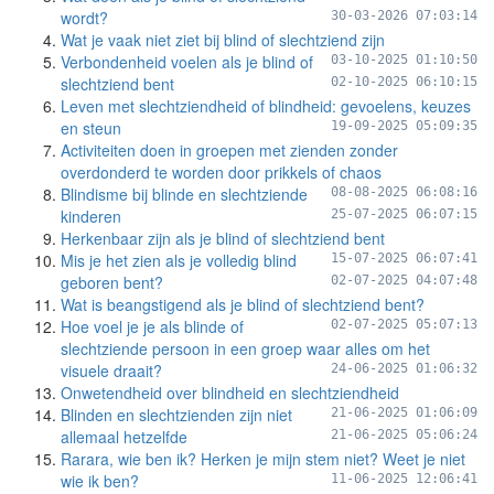
wordt?
30-03-2026 07:03:14
Wat je vaak niet ziet bij blind of slechtziend zijn
Verbondenheid voelen als je blind of
03-10-2025 01:10:50
slechtziend bent
02-10-2025 06:10:15
Leven met slechtziendheid of blindheid: gevoelens, keuzes
en steun
19-09-2025 05:09:35
Activiteiten doen in groepen met zienden zonder
overdonderd te worden door prikkels of chaos
Blindisme bij blinde en slechtziende
08-08-2025 06:08:16
kinderen
25-07-2025 06:07:15
Herkenbaar zijn als je blind of slechtziend bent
Mis je het zien als je volledig blind
15-07-2025 06:07:41
geboren bent?
02-07-2025 04:07:48
Wat is beangstigend als je blind of slechtziend bent?
Hoe voel je je als blinde of
02-07-2025 05:07:13
slechtziende persoon in een groep waar alles om het
visuele draait?
24-06-2025 01:06:32
Onwetendheid over blindheid en slechtziendheid
Blinden en slechtzienden zijn niet
21-06-2025 01:06:09
allemaal hetzelfde
21-06-2025 05:06:24
Rarara, wie ben ik? Herken je mijn stem niet? Weet je niet
wie ik ben?
11-06-2025 12:06:41