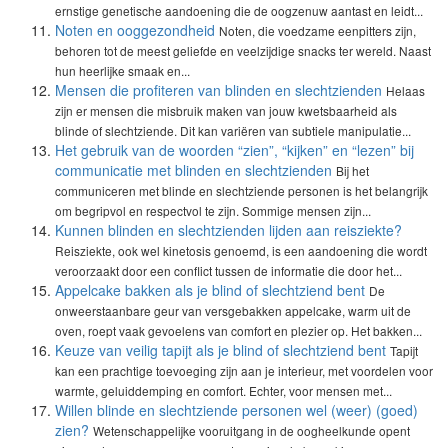
ernstige genetische aandoening die de oogzenuw aantast en leidt...
Noten en ooggezondheid
Noten, die voedzame eenpitters zijn,
behoren tot de meest geliefde en veelzijdige snacks ter wereld. Naast
hun heerlijke smaak en...
Mensen die profiteren van blinden en slechtzienden
Helaas
zijn er mensen die misbruik maken van jouw kwetsbaarheid als
blinde of slechtziende. Dit kan variëren van subtiele manipulatie...
Het gebruik van de woorden “zien”, “kijken” en “lezen” bij
communicatie met blinden en slechtzienden
Bij het
communiceren met blinde en slechtziende personen is het belangrijk
om begripvol en respectvol te zijn. Sommige mensen zijn...
Kunnen blinden en slechtzienden lijden aan reisziekte?
Reisziekte, ook wel kinetosis genoemd, is een aandoening die wordt
veroorzaakt door een conflict tussen de informatie die door het...
Appelcake bakken als je blind of slechtziend bent
De
onweerstaanbare geur van versgebakken appelcake, warm uit de
oven, roept vaak gevoelens van comfort en plezier op. Het bakken...
Keuze van veilig tapijt als je blind of slechtziend bent
Tapijt
kan een prachtige toevoeging zijn aan je interieur, met voordelen voor
warmte, geluiddemping en comfort. Echter, voor mensen met...
Willen blinde en slechtziende personen wel (weer) (goed)
zien?
Wetenschappelijke vooruitgang in de oogheelkunde opent