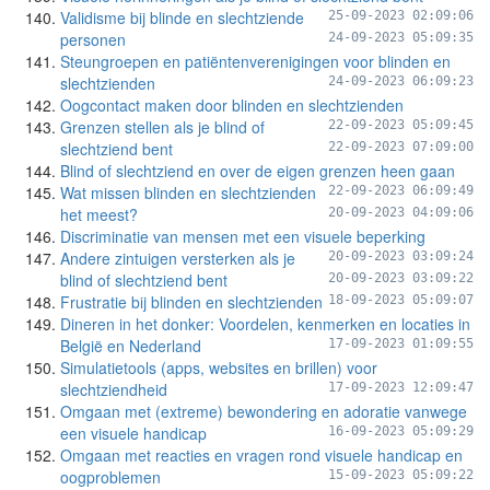
Validisme bij blinde en slechtziende
25-09-2023 02:09:06
personen
24-09-2023 05:09:35
Steungroepen en patiëntenverenigingen voor blinden en
slechtzienden
24-09-2023 06:09:23
Oogcontact maken door blinden en slechtzienden
Grenzen stellen als je blind of
22-09-2023 05:09:45
slechtziend bent
22-09-2023 07:09:00
Blind of slechtziend en over de eigen grenzen heen gaan
Wat missen blinden en slechtzienden
22-09-2023 06:09:49
het meest?
20-09-2023 04:09:06
Discriminatie van mensen met een visuele beperking
Andere zintuigen versterken als je
20-09-2023 03:09:24
blind of slechtziend bent
20-09-2023 03:09:22
Frustratie bij blinden en slechtzienden
18-09-2023 05:09:07
Dineren in het donker: Voordelen, kenmerken en locaties in
België en Nederland
17-09-2023 01:09:55
Simulatietools (apps, websites en brillen) voor
slechtziendheid
17-09-2023 12:09:47
Omgaan met (extreme) bewondering en adoratie vanwege
een visuele handicap
16-09-2023 05:09:29
Omgaan met reacties en vragen rond visuele handicap en
oogproblemen
15-09-2023 05:09:22