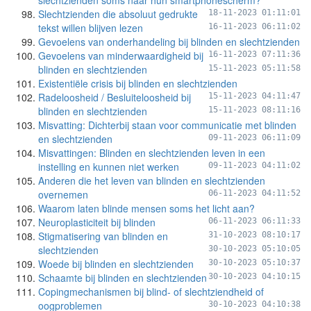
slechtzienden soms naar hun smartphonescherm?
Slechtzienden die absoluut gedrukte
18-11-2023 01:11:01
tekst willen blijven lezen
16-11-2023 06:11:02
Gevoelens van onderhandeling bij blinden en slechtzienden
Gevoelens van minderwaardigheid bij
16-11-2023 07:11:36
blinden en slechtzienden
15-11-2023 05:11:58
Existentiële crisis bij blinden en slechtzienden
Radeloosheid / Besluiteloosheid bij
15-11-2023 04:11:47
blinden en slechtzienden
15-11-2023 08:11:16
Misvatting: Dichterbij staan voor communicatie met blinden
en slechtzienden
09-11-2023 06:11:09
Misvattingen: Blinden en slechtzienden leven in een
instelling en kunnen niet werken
09-11-2023 04:11:02
Anderen die het leven van blinden en slechtzienden
overnemen
06-11-2023 04:11:52
Waarom laten blinde mensen soms het licht aan?
Neuroplasticiteit bij blinden
06-11-2023 06:11:33
Stigmatisering van blinden en
31-10-2023 08:10:17
slechtzienden
30-10-2023 05:10:05
Woede bij blinden en slechtzienden
30-10-2023 05:10:37
Schaamte bij blinden en slechtzienden
30-10-2023 04:10:15
Copingmechanismen bij blind- of slechtziendheid of
oogproblemen
30-10-2023 04:10:38