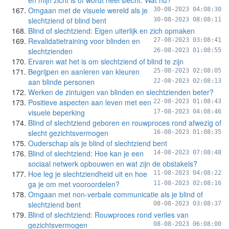
en mijn zicht is of wordt heel slecht. Wat nu?
Omgaan met de visuele wereld als je
30-08-2023 04:08:30
slechtziend of blind bent
30-08-2023 08:08:11
Blind of slechtziend: Eigen uiterlijk en zich opmaken
Revalidatietraining voor blinden en
27-08-2023 03:08:41
slechtzienden
26-08-2023 01:08:55
Ervaren wat het is om slechtziend of blind te zijn
Begrijpen en aanleren van kleuren
25-08-2023 02:08:05
aan blinde personen
22-08-2023 02:08:13
Werken de zintuigen van blinden en slechtzienden beter?
Positieve aspecten aan leven met een
22-08-2023 01:08:43
visuele beperking
17-08-2023 04:08:46
Blind of slechtziend geboren en rouwproces rond afwezig of
slecht gezichtsvermogen
16-08-2023 01:08:35
Ouderschap als je blind of slechtziend bent
Blind of slechtziend: Hoe kan je een
14-08-2023 07:08:48
sociaal netwerk opbouwen en wat zijn de obstakels?
Hoe leg je slechtziendheid uit en hoe
11-08-2023 04:08:22
ga je om met vooroordelen?
11-08-2023 02:08:16
Omgaan met non-verbale communicatie als je blind of
slechtziend bent
08-08-2023 03:08:37
Blind of slechtziend: Rouwproces rond verlies van
gezichtsvermogen
08-08-2023 06:08:00