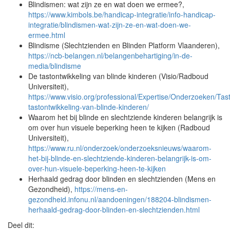
Blindismen: wat zijn ze en wat doen we ermee?,
https://www.kimbols.be/handicap-integratie/info-handicap-
integratie/blindismen-wat-zijn-ze-en-wat-doen-we-
ermee.html
Blindisme (Slechtzienden en Blinden Platform Vlaanderen),
https://ncb-belangen.nl/belangenbehartiging/in-de-
media/blindisme
De tastontwikkeling van blinde kinderen (Visio/Radboud
Universiteit),
https://www.visio.org/professional/Expertise/Onderzoeken/Tas
tastontwikkeling-van-blinde-kinderen/
Waarom het bij blinde en slechtziende kinderen belangrijk is
om over hun visuele beperking heen te kijken (Radboud
Universiteit),
https://www.ru.nl/onderzoek/onderzoeksnieuws/waarom-
het-bij-blinde-en-slechtziende-kinderen-belangrijk-is-om-
over-hun-visuele-beperking-heen-te-kijken
Herhaald gedrag door blinden en slechtzienden (Mens en
Gezondheid),
https://mens-en-
gezondheid.infonu.nl/aandoeningen/188204-blindismen-
herhaald-gedrag-door-blinden-en-slechtzienden.html
Deel dit: