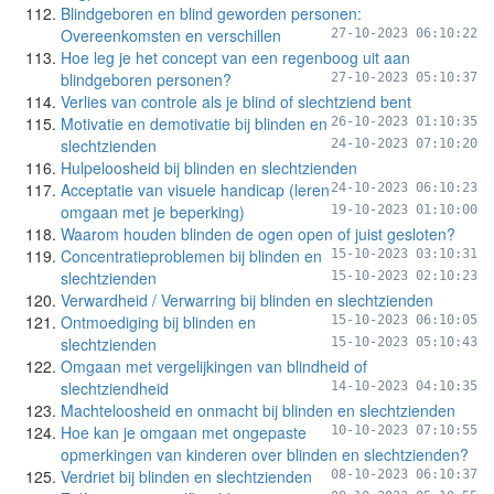
Blindgeboren en blind geworden personen:
Overeenkomsten en verschillen
27-10-2023 06:10:22
Hoe leg je het concept van een regenboog uit aan
blindgeboren personen?
27-10-2023 05:10:37
Verlies van controle als je blind of slechtziend bent
Motivatie en demotivatie bij blinden en
26-10-2023 01:10:35
slechtzienden
24-10-2023 07:10:20
Hulpeloosheid bij blinden en slechtzienden
Acceptatie van visuele handicap (leren
24-10-2023 06:10:23
omgaan met je beperking)
19-10-2023 01:10:00
Waarom houden blinden de ogen open of juist gesloten?
Concentratieproblemen bij blinden en
15-10-2023 03:10:31
slechtzienden
15-10-2023 02:10:23
Verwardheid / Verwarring bij blinden en slechtzienden
Ontmoediging bij blinden en
15-10-2023 06:10:05
slechtzienden
15-10-2023 05:10:43
Omgaan met vergelijkingen van blindheid of
slechtziendheid
14-10-2023 04:10:35
Machteloosheid en onmacht bij blinden en slechtzienden
Hoe kan je omgaan met ongepaste
10-10-2023 07:10:55
opmerkingen van kinderen over blinden en slechtzienden?
Verdriet bij blinden en slechtzienden
08-10-2023 06:10:37