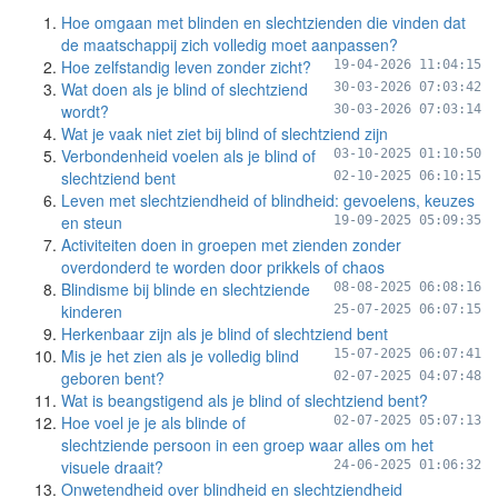
Hoe omgaan met blinden en slechtzienden die vinden dat
de maatschappij zich volledig moet aanpassen?
Hoe zelfstandig leven zonder zicht?
19-04-2026 11:04:15
Wat doen als je blind of slechtziend
30-03-2026 07:03:42
wordt?
30-03-2026 07:03:14
Wat je vaak niet ziet bij blind of slechtziend zijn
Verbondenheid voelen als je blind of
03-10-2025 01:10:50
slechtziend bent
02-10-2025 06:10:15
Leven met slechtziendheid of blindheid: gevoelens, keuzes
en steun
19-09-2025 05:09:35
Activiteiten doen in groepen met zienden zonder
overdonderd te worden door prikkels of chaos
Blindisme bij blinde en slechtziende
08-08-2025 06:08:16
kinderen
25-07-2025 06:07:15
Herkenbaar zijn als je blind of slechtziend bent
Mis je het zien als je volledig blind
15-07-2025 06:07:41
geboren bent?
02-07-2025 04:07:48
Wat is beangstigend als je blind of slechtziend bent?
Hoe voel je je als blinde of
02-07-2025 05:07:13
slechtziende persoon in een groep waar alles om het
visuele draait?
24-06-2025 01:06:32
Onwetendheid over blindheid en slechtziendheid