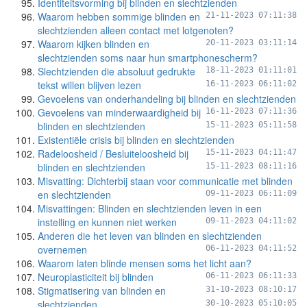
Identiteitsvorming bij blinden en slechtzienden
Waarom hebben sommige blinden en
21-11-2023 07:11:38
slechtzienden alleen contact met lotgenoten?
Waarom kijken blinden en
20-11-2023 03:11:14
slechtzienden soms naar hun smartphonescherm?
Slechtzienden die absoluut gedrukte
18-11-2023 01:11:01
tekst willen blijven lezen
16-11-2023 06:11:02
Gevoelens van onderhandeling bij blinden en slechtzienden
Gevoelens van minderwaardigheid bij
16-11-2023 07:11:36
blinden en slechtzienden
15-11-2023 05:11:58
Existentiële crisis bij blinden en slechtzienden
Radeloosheid / Besluiteloosheid bij
15-11-2023 04:11:47
blinden en slechtzienden
15-11-2023 08:11:16
Misvatting: Dichterbij staan voor communicatie met blinden
en slechtzienden
09-11-2023 06:11:09
Misvattingen: Blinden en slechtzienden leven in een
instelling en kunnen niet werken
09-11-2023 04:11:02
Anderen die het leven van blinden en slechtzienden
overnemen
06-11-2023 04:11:52
Waarom laten blinde mensen soms het licht aan?
Neuroplasticiteit bij blinden
06-11-2023 06:11:33
Stigmatisering van blinden en
31-10-2023 08:10:17
slechtzienden
30-10-2023 05:10:05