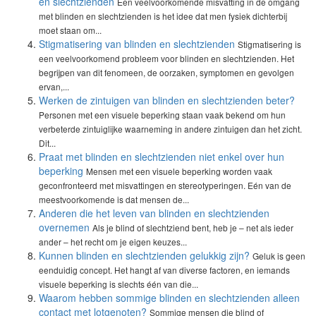
en slechtzienden
Een veelvoorkomende misvatting in de omgang
met blinden en slechtzienden is het idee dat men fysiek dichterbij
moet staan om...
Stigmatisering van blinden en slechtzienden
Stigmatisering is
een veelvoorkomend probleem voor blinden en slechtzienden. Het
begrijpen van dit fenomeen, de oorzaken, symptomen en gevolgen
ervan,...
Werken de zintuigen van blinden en slechtzienden beter?
Personen met een visuele beperking staan vaak bekend om hun
verbeterde zintuiglijke waarneming in andere zintuigen dan het zicht.
Dit...
Praat met blinden en slechtzienden niet enkel over hun
beperking
Mensen met een visuele beperking worden vaak
geconfronteerd met misvattingen en stereotyperingen. Eén van de
meestvoorkomende is dat mensen de...
Anderen die het leven van blinden en slechtzienden
overnemen
Als je blind of slechtziend bent, heb je – net als ieder
ander – het recht om je eigen keuzes...
Kunnen blinden en slechtzienden gelukkig zijn?
Geluk is geen
eenduidig concept. Het hangt af van diverse factoren, en iemands
visuele beperking is slechts één van die...
Waarom hebben sommige blinden en slechtzienden alleen
contact met lotgenoten?
Sommige mensen die blind of