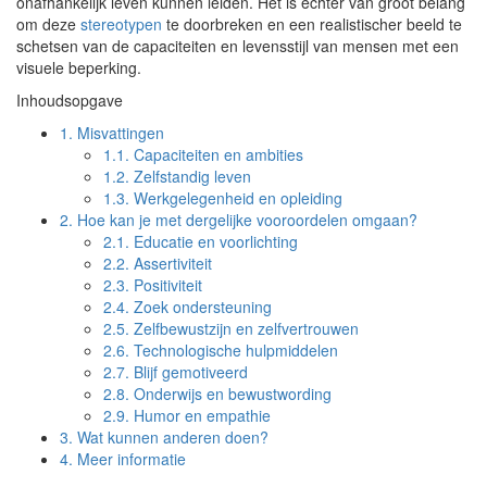
onafhankelijk leven kunnen leiden. Het is echter van groot belang
om deze
stereotypen
te doorbreken en een realistischer beeld te
schetsen van de capaciteiten en levensstijl van mensen met een
visuele beperking.
Inhoudsopgave
1.
Misvattingen
1.1.
Capaciteiten en ambities
1.2.
Zelfstandig leven
1.3.
Werkgelegenheid en opleiding
2.
Hoe kan je met dergelijke vooroordelen omgaan?
2.1.
Educatie en voorlichting
2.2.
Assertiviteit
2.3.
Positiviteit
2.4.
Zoek ondersteuning
2.5.
Zelfbewustzijn en zelfvertrouwen
2.6.
Technologische hulpmiddelen
2.7.
Blijf gemotiveerd
2.8.
Onderwijs en bewustwording
2.9.
Humor en empathie
3.
Wat kunnen anderen doen?
4.
Meer informatie