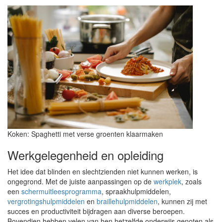
Koken: Spaghetti met verse groenten klaarmaken
Werkgelegenheid en opleiding
Het idee dat blinden en slechtzienden niet kunnen werken, is
ongegrond. Met de juiste aanpassingen op de
werkplek
, zoals
een
schermuitleesprogramma
, spraakhulpmiddelen,
vergrotingshulpmiddelen
en
braillehulpmiddelen
, kunnen zij met
succes en productiviteit bijdragen aan diverse beroepen.
Bovendien hebben velen van hen hetzelfde onderwijs genoten als