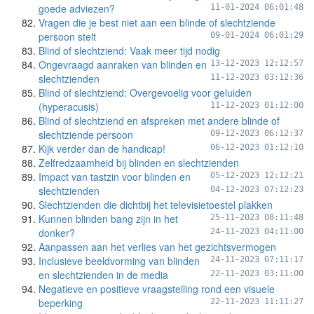
goede adviezen?
11-01-2024 06:01:48
Vragen die je best niet aan een blinde of slechtziende
persoon stelt
09-01-2024 06:01:29
Blind of slechtziend: Vaak meer tijd nodig
Ongevraagd aanraken van blinden en
13-12-2023 12:12:57
slechtzienden
11-12-2023 03:12:36
Blind of slechtziend: Overgevoelig voor geluiden
(hyperacusis)
11-12-2023 01:12:00
Blind of slechtziend en afspreken met andere blinde of
slechtziende persoon
09-12-2023 06:12:37
Kijk verder dan de handicap!
06-12-2023 01:12:10
Zelfredzaamheid bij blinden en slechtzienden
Impact van tastzin voor blinden en
05-12-2023 12:12:21
slechtzienden
04-12-2023 07:12:23
Slechtzienden die dichtbij het televisietoestel plakken
Kunnen blinden bang zijn in het
25-11-2023 08:11:48
donker?
24-11-2023 04:11:00
Aanpassen aan het verlies van het gezichtsvermogen
Inclusieve beeldvorming van blinden
24-11-2023 07:11:17
en slechtzienden in de media
22-11-2023 03:11:00
Negatieve en positieve vraagstelling rond een visuele
beperking
22-11-2023 11:11:27