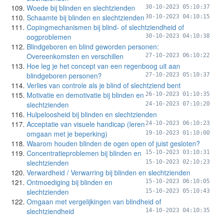
Woede bij blinden en slechtzienden
30-10-2023 05:10:37
Schaamte bij blinden en slechtzienden
30-10-2023 04:10:15
Copingmechanismen bij blind- of slechtziendheid of
oogproblemen
30-10-2023 04:10:38
Blindgeboren en blind geworden personen:
Overeenkomsten en verschillen
27-10-2023 06:10:22
Hoe leg je het concept van een regenboog uit aan
blindgeboren personen?
27-10-2023 05:10:37
Verlies van controle als je blind of slechtziend bent
Motivatie en demotivatie bij blinden en
26-10-2023 01:10:35
slechtzienden
24-10-2023 07:10:20
Hulpeloosheid bij blinden en slechtzienden
Acceptatie van visuele handicap (leren
24-10-2023 06:10:23
omgaan met je beperking)
19-10-2023 01:10:00
Waarom houden blinden de ogen open of juist gesloten?
Concentratieproblemen bij blinden en
15-10-2023 03:10:31
slechtzienden
15-10-2023 02:10:23
Verwardheid / Verwarring bij blinden en slechtzienden
Ontmoediging bij blinden en
15-10-2023 06:10:05
slechtzienden
15-10-2023 05:10:43
Omgaan met vergelijkingen van blindheid of
slechtziendheid
14-10-2023 04:10:35