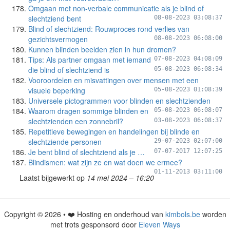
Omgaan met non-verbale communicatie als je blind of
slechtziend bent
08-08-2023 03:08:37
Blind of slechtziend: Rouwproces rond verlies van
gezichtsvermogen
08-08-2023 06:08:00
Kunnen blinden beelden zien in hun dromen?
Tips: Als partner omgaan met iemand
07-08-2023 04:08:09
die blind of slechtziend is
05-08-2023 06:08:34
Vooroordelen en misvattingen over mensen met een
visuele beperking
05-08-2023 01:08:39
Universele pictogrammen voor blinden en slechtzienden
Waarom dragen sommige blinden en
05-08-2023 06:08:07
slechtzienden een zonnebril?
03-08-2023 06:08:37
Repetitieve bewegingen en handelingen bij blinde en
slechtziende personen
29-07-2023 02:07:00
Je bent blind of slechtziend als je …
07-07-2017 12:07:25
Blindismen: wat zijn ze en wat doen we ermee?
01-11-2013 03:11:00
Laatst bijgewerkt op
14 mei 2024 – 16:20
Copyright © 2026 • ❤️ Hosting en onderhoud van
kimbols.be
worden
met trots gesponsord door
Eleven Ways