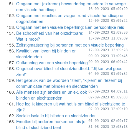
Omgaan met (extreme) bewondering en adoratie vanwege
een visuele handicap
16-09-2023 05:09:29
Omgaan met reacties en vragen rond visuele handicap en
oogproblemen
15-09-2023 05:09:22
Omgaan met een visuele beperking: Een persoonlijke reis
De schoonheid van het onzichtbare:
14-09-2023 02:09:30
Wat is mooi?
13-09-2023 11:09:09
Zelfstigmatisering bij personen met een visuele beperking
Kwaliteit van leven bij blinden en
12-09-2023 12:09:28
slechtzienden
09-09-2023 11:09:45
Ontkenning van een visuele beperking
09-09-2023 06:09:42
Ongeloof over blind- of slechtziendheid: “Jij kan wel goed
zien!”
04-09-2023 01:09:35
Het gebruik van de woorden “zien”, “kijken” en “lezen” bij
communicatie met blinden en slechtzienden
Alle mensen zijn anders en uniek, ook
03-09-2023 04:09:11
blinden en slechtzienden
02-09-2023 05:09:03
Hoe leg ik kinderen uit wat het is om blind of slechtziend te
zijn?
02-09-2023 12:09:19
Sociale isolatie bij blinden en slechtzienden
Emoties bij anderen herkennen als je
01-09-2023 02:09:17
blind of slechtziend bent
31-08-2023 12:08:18