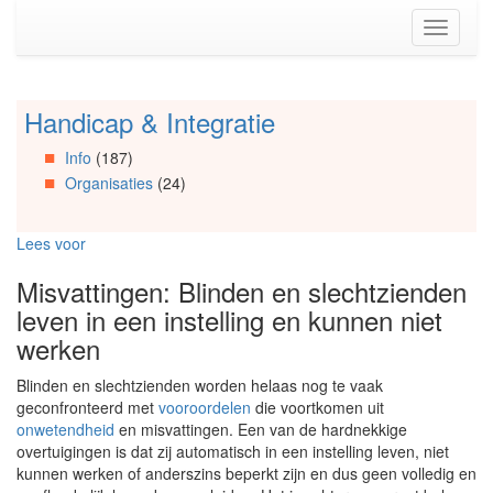
Spring
Toggle
naar
navigati
de
inhoud
(Accesskey
Handicap & Integratie
Spring
1)
naar
Spring
Info
(187)
Artikels
naar
Organisaties
(24)
Spring
de
naar
primaire
Info
zijbalk
Lees voor
Spring
(Accesskey
naar
2)
Misvattingen: Blinden en slechtzienden
Organisaties
leven in een instelling en kunnen niet
Spring
naar
werken
Social
media
Blinden en slechtzienden worden helaas nog te vaak
geconfronteerd met
vooroordelen
die voortkomen uit
onwetendheid
en misvattingen. Een van de hardnekkige
overtuigingen is dat zij automatisch in een instelling leven, niet
kunnen werken of anderszins beperkt zijn en dus geen volledig en