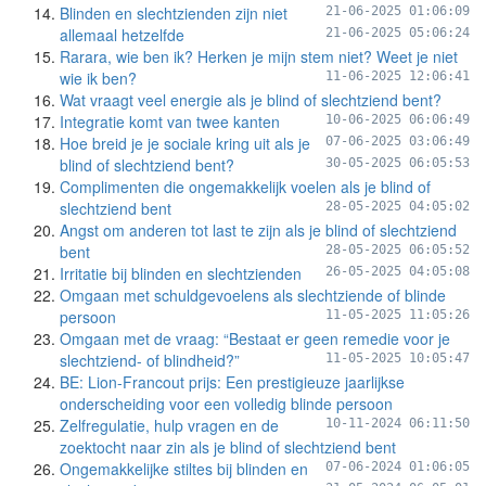
Blinden en slechtzienden zijn niet
21-06-2025 01:06:09
allemaal hetzelfde
21-06-2025 05:06:24
Rarara, wie ben ik? Herken je mijn stem niet? Weet je niet
wie ik ben?
11-06-2025 12:06:41
Wat vraagt veel energie als je blind of slechtziend bent?
Integratie komt van twee kanten
10-06-2025 06:06:49
Hoe breid je je sociale kring uit als je
07-06-2025 03:06:49
blind of slechtziend bent?
30-05-2025 06:05:53
Complimenten die ongemakkelijk voelen als je blind of
slechtziend bent
28-05-2025 04:05:02
Angst om anderen tot last te zijn als je blind of slechtziend
bent
28-05-2025 06:05:52
Irritatie bij blinden en slechtzienden
26-05-2025 04:05:08
Omgaan met schuldgevoelens als slechtziende of blinde
persoon
11-05-2025 11:05:26
Omgaan met de vraag: “Bestaat er geen remedie voor je
slechtziend- of blindheid?”
11-05-2025 10:05:47
BE: Lion-Francout prijs: Een prestigieuze jaarlijkse
onderscheiding voor een volledig blinde persoon
Zelfregulatie, hulp vragen en de
10-11-2024 06:11:50
zoektocht naar zin als je blind of slechtziend bent
Ongemakkelijke stiltes bij blinden en
07-06-2024 01:06:05