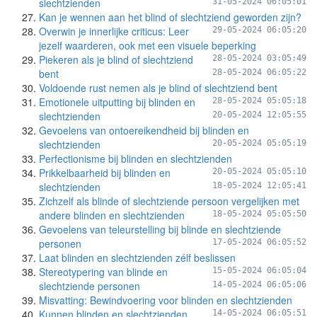
slechtzienden
31-05-2024 06:05:01
Kan je wennen aan het blind of slechtziend geworden zijn?
Overwin je innerlijke criticus: Leer
29-05-2024 06:05:20
jezelf waarderen, ook met een visuele beperking
Piekeren als je blind of slechtziend
28-05-2024 03:05:49
bent
28-05-2024 06:05:22
Voldoende rust nemen als je blind of slechtziend bent
Emotionele uitputting bij blinden en
28-05-2024 05:05:18
slechtzienden
20-05-2024 12:05:55
Gevoelens van ontoereikendheid bij blinden en
slechtzienden
20-05-2024 05:05:19
Perfectionisme bij blinden en slechtzienden
Prikkelbaarheid bij blinden en
20-05-2024 05:05:10
slechtzienden
18-05-2024 12:05:41
Zichzelf als blinde of slechtziende persoon vergelijken met
andere blinden en slechtzienden
18-05-2024 05:05:50
Gevoelens van teleurstelling bij blinde en slechtziende
personen
17-05-2024 06:05:52
Laat blinden en slechtzienden zélf beslissen
Stereotypering van blinde en
15-05-2024 06:05:04
slechtziende personen
14-05-2024 06:05:06
Misvatting: Bewindvoering voor blinden en slechtzienden
Kunnen blinden en slechtzienden
14-05-2024 06:05:51