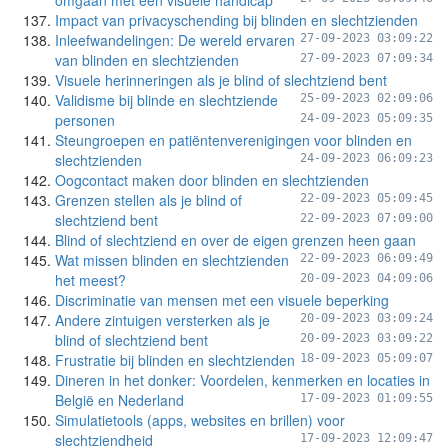
omgaan met een visuele handicap
Impact van privacyschending bij blinden en slechtzienden
Inleefwandelingen: De wereld ervaren
27-09-2023 03:09:22
van blinden en slechtzienden
27-09-2023 07:09:34
Visuele herinneringen als je blind of slechtziend bent
Validisme bij blinde en slechtziende
25-09-2023 02:09:06
personen
24-09-2023 05:09:35
Steungroepen en patiëntenverenigingen voor blinden en
slechtzienden
24-09-2023 06:09:23
Oogcontact maken door blinden en slechtzienden
Grenzen stellen als je blind of
22-09-2023 05:09:45
slechtziend bent
22-09-2023 07:09:00
Blind of slechtziend en over de eigen grenzen heen gaan
Wat missen blinden en slechtzienden
22-09-2023 06:09:49
het meest?
20-09-2023 04:09:06
Discriminatie van mensen met een visuele beperking
Andere zintuigen versterken als je
20-09-2023 03:09:24
blind of slechtziend bent
20-09-2023 03:09:22
Frustratie bij blinden en slechtzienden
18-09-2023 05:09:07
Dineren in het donker: Voordelen, kenmerken en locaties in
België en Nederland
17-09-2023 01:09:55
Simulatietools (apps, websites en brillen) voor
slechtziendheid
17-09-2023 12:09:47