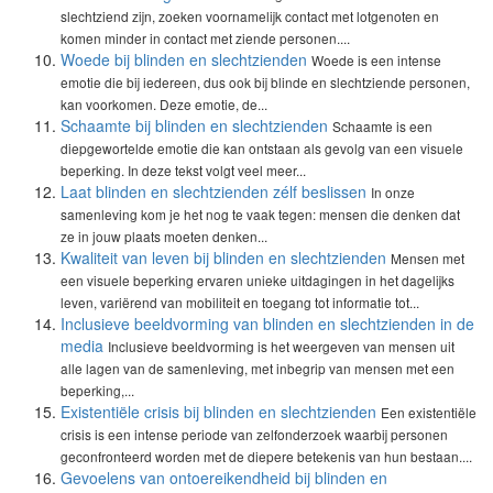
slechtziend zijn, zoeken voornamelijk contact met lotgenoten en
komen minder in contact met ziende personen....
Woede bij blinden en slechtzienden
Woede is een intense
emotie die bij iedereen, dus ook bij blinde en slechtziende personen,
kan voorkomen. Deze emotie, de...
Schaamte bij blinden en slechtzienden
Schaamte is een
diepgewortelde emotie die kan ontstaan als gevolg van een visuele
beperking. In deze tekst volgt veel meer...
Laat blinden en slechtzienden zélf beslissen
In onze
samenleving kom je het nog te vaak tegen: mensen die denken dat
ze in jouw plaats moeten denken...
Kwaliteit van leven bij blinden en slechtzienden
Mensen met
een visuele beperking ervaren unieke uitdagingen in het dagelijks
leven, variërend van mobiliteit en toegang tot informatie tot...
Inclusieve beeldvorming van blinden en slechtzienden in de
media
Inclusieve beeldvorming is het weergeven van mensen uit
alle lagen van de samenleving, met inbegrip van mensen met een
beperking,...
Existentiële crisis bij blinden en slechtzienden
Een existentiële
crisis is een intense periode van zelfonderzoek waarbij personen
geconfronteerd worden met de diepere betekenis van hun bestaan....
Gevoelens van ontoereikendheid bij blinden en