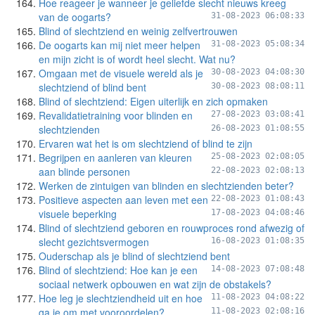
Hoe reageer je wanneer je geliefde slecht nieuws kreeg
van de oogarts?
31-08-2023 06:08:33
Blind of slechtziend en weinig zelfvertrouwen
De oogarts kan mij niet meer helpen
31-08-2023 05:08:34
en mijn zicht is of wordt heel slecht. Wat nu?
Omgaan met de visuele wereld als je
30-08-2023 04:08:30
slechtziend of blind bent
30-08-2023 08:08:11
Blind of slechtziend: Eigen uiterlijk en zich opmaken
Revalidatietraining voor blinden en
27-08-2023 03:08:41
slechtzienden
26-08-2023 01:08:55
Ervaren wat het is om slechtziend of blind te zijn
Begrijpen en aanleren van kleuren
25-08-2023 02:08:05
aan blinde personen
22-08-2023 02:08:13
Werken de zintuigen van blinden en slechtzienden beter?
Positieve aspecten aan leven met een
22-08-2023 01:08:43
visuele beperking
17-08-2023 04:08:46
Blind of slechtziend geboren en rouwproces rond afwezig of
slecht gezichtsvermogen
16-08-2023 01:08:35
Ouderschap als je blind of slechtziend bent
Blind of slechtziend: Hoe kan je een
14-08-2023 07:08:48
sociaal netwerk opbouwen en wat zijn de obstakels?
Hoe leg je slechtziendheid uit en hoe
11-08-2023 04:08:22
ga je om met vooroordelen?
11-08-2023 02:08:16