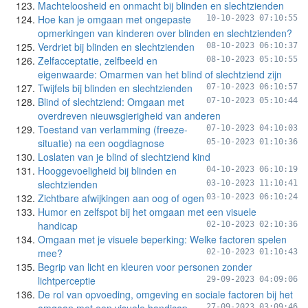
Machteloosheid en onmacht bij blinden en slechtzienden
Hoe kan je omgaan met ongepaste
10-10-2023 07:10:55
opmerkingen van kinderen over blinden en slechtzienden?
Verdriet bij blinden en slechtzienden
08-10-2023 06:10:37
Zelfacceptatie, zelfbeeld en
08-10-2023 05:10:55
eigenwaarde: Omarmen van het blind of slechtziend zijn
Twijfels bij blinden en slechtzienden
07-10-2023 06:10:57
Blind of slechtziend: Omgaan met
07-10-2023 05:10:44
overdreven nieuwsgierigheid van anderen
Toestand van verlamming (freeze-
07-10-2023 04:10:03
situatie) na een oogdiagnose
05-10-2023 01:10:36
Loslaten van je blind of slechtziend kind
Hooggevoeligheid bij blinden en
04-10-2023 06:10:19
slechtzienden
03-10-2023 11:10:41
Zichtbare afwijkingen aan oog of ogen
03-10-2023 06:10:24
Humor en zelfspot bij het omgaan met een visuele
handicap
02-10-2023 02:10:36
Omgaan met je visuele beperking: Welke factoren spelen
mee?
02-10-2023 01:10:43
Begrip van licht en kleuren voor personen zonder
lichtperceptie
29-09-2023 04:09:06
De rol van opvoeding, omgeving en sociale factoren bij het
27-09-2023 03:09:46