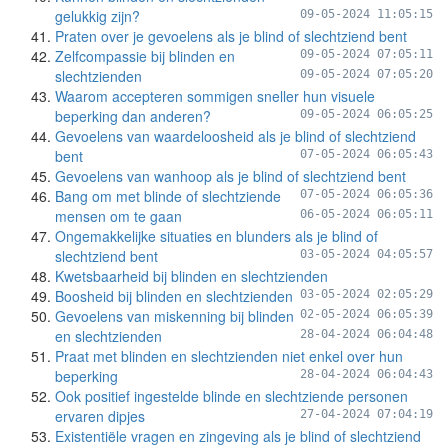
gelukkig zijn?
09-05-2024 11:05:15
Praten over je gevoelens als je blind of slechtziend bent
Zelfcompassie bij blinden en
09-05-2024 07:05:11
slechtzienden
09-05-2024 07:05:20
Waarom accepteren sommigen sneller hun visuele
beperking dan anderen?
09-05-2024 06:05:25
Gevoelens van waardeloosheid als je blind of slechtziend
bent
07-05-2024 06:05:43
Gevoelens van wanhoop als je blind of slechtziend bent
Bang om met blinde of slechtziende
07-05-2024 06:05:36
mensen om te gaan
06-05-2024 06:05:11
Ongemakkelijke situaties en blunders als je blind of
slechtziend bent
03-05-2024 04:05:57
Kwetsbaarheid bij blinden en slechtzienden
Boosheid bij blinden en slechtzienden
03-05-2024 02:05:29
Gevoelens van miskenning bij blinden
02-05-2024 06:05:39
en slechtzienden
28-04-2024 06:04:48
Praat met blinden en slechtzienden niet enkel over hun
beperking
28-04-2024 06:04:43
Ook positief ingestelde blinde en slechtziende personen
ervaren dipjes
27-04-2024 07:04:19
Existentiële vragen en zingeving als je blind of slechtziend