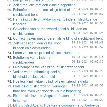
Ben je liever blind of doof?
Zelfintroductie met een visuele beperking
Behoefte aan “me-time” als je blind of
02-04-2024 04:04:28
slechtziend bent
01-04-2024 06:04:57
Herhaling bij de ontwikkeling van blinde en slechtziende
kinderen
30-03-2024 01:03:56
Gevoelens van onrechtvaardigheid bij blinden en
slechtzienden
29-03-2024 07:03:25
Contact maken met anderen als je blind of slechtziend bent
Zelfmedelijden, een valkuil voor
18-03-2024 08:03:48
blinden en slechtzienden
17-03-2024 01:03:57
Leren voelen als je blind of slechtziend bent
Betutteling van blinden en
10-03-2024 03:03:15
slechtzienden
26-02-2024 06:02:36
Overcompensatie van blind- of slechtziendheid
Verlies van onafhankelijkheid bij
25-02-2024 01:02:20
blindheid of slechtziendheid
24-02-2024 06:02:16
Hoe leg ik mijn eigen blind- of slechtziendheid uit?
Plots blind of slechtziend: Verlangen
19-02-2024 01:02:52
naar het leven van voor de visuele beperking
Blind of slechtziend: Angst om buiten
03-02-2024 07:02:23
te komen
18-01-2024 12:01:22
Blind of slechtziend: Hoe kan je omgaan met onbedoelde