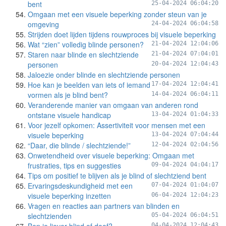
bent
25-04-2024 06:04:20
Omgaan met een visuele beperking zonder steun van je
omgeving
24-04-2024 06:04:58
Strijden doet lijden tijdens rouwproces bij visuele beperking
Wat “zien” volledig blinde personen?
21-04-2024 12:04:06
Staren naar blinde en slechtziende
21-04-2024 07:04:01
personen
20-04-2024 12:04:43
Jaloezie onder blinde en slechtziende personen
Hoe kan je beelden van iets of iemand
17-04-2024 12:04:41
vormen als je blind bent?
14-04-2024 06:04:11
Veranderende manier van omgaan van anderen rond
ontstane visuele handicap
13-04-2024 01:04:33
Voor jezelf opkomen: Assertiviteit voor mensen met een
visuele beperking
13-04-2024 07:04:44
“Daar, die blinde / slechtziende!”
12-04-2024 02:04:56
Onwetendheid over visuele beperking: Omgaan met
frustraties, tips en suggesties
09-04-2024 04:04:17
Tips om positief te blijven als je blind of slechtziend bent
Ervaringsdeskundigheid met een
07-04-2024 01:04:07
visuele beperking inzetten
06-04-2024 12:04:23
Vragen en reacties aan partners van blinden en
slechtzienden
05-04-2024 06:04:51
04-04-2024 12:04:43