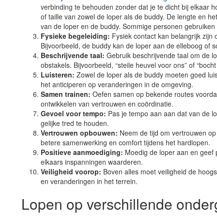
verbinding te behouden zonder dat je te dicht bij elkaar
of taille van zowel de loper als de buddy. De lengte en he
van de loper en de buddy. Sommige personen gebruiken zel
Fysieke begeleiding:
Fysiek contact kan belangrijk zijn
Bijvoorbeeld, de buddy kan de loper aan de elleboog of 
Beschrijvende taal:
Gebruik beschrijvende taal om de l
obstakels. Bijvoorbeeld, “steile heuvel voor ons” of “boch
Luisteren:
Zowel de loper als de buddy moeten goed luist
het anticiperen op veranderingen in de omgeving.
Samen trainen:
Oefen samen op bekende routes voordat j
ontwikkelen van vertrouwen en coördinatie.
Gevoel voor tempo:
Pas je tempo aan aan dat van de lo
gelijke tred te houden.
Vertrouwen opbouwen:
Neem de tijd om vertrouwen op t
betere samenwerking en comfort tijdens het hardlopen.
Positieve aanmoediging:
Moedig de loper aan en geef p
elkaars inspanningen waarderen.
Veiligheid voorop:
Boven alles moet veiligheid de hoogst
en veranderingen in het terrein.
Lopen op verschillende onde