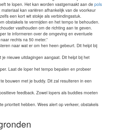
 hoeft te lopen. Het kan worden vastgemaakt aan de
pols
t materiaal kan variëren afhankelijk van de voorkeur
fs een kort wit stokje als verbindingsstuk.
 om obstakels te vermijden en het tempo te behouden.
schouder vasthouden om de richting aan te geven.
oper te informeren over de omgeving en eventuele
t naar rechts na 50 meter.”
eren naar wat er om hen heen gebeurt. Dit helpt bij
e nieuwe uitdagingen aangaat. Dit helpt bij het
per. Laat de loper het tempo bepalen en probeer
e bouwen met je buddy. Dit zal resulteren in een
ositieve feedback. Zowel lopers als buddies moeten
e prioriteit hebben. Wees alert op verkeer, obstakels
rgronden