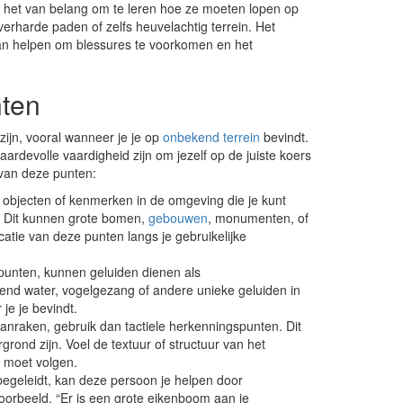
s het van belang om te leren hoe ze moeten lopen op
rharde paden of zelfs heuvelachtig terrein. Het
an helpen om blessures te voorkomen en het
nten
ijn, vooral wanneer je je op
onbekend terrein
bevindt.
ardevolle vaardigheid zijn om jezelf op de juiste koers
 van deze punten:
e objecten of kenmerken in de omgeving die je kunt
n. Dit kunnen grote bomen,
gebouwen
, monumenten, of
atie van deze punten langs je gebruikelijke
epunten, kunnen geluiden dienen als
mend water, vogelgezang of andere unieke geluiden in
e je bevindt.
anraken, gebruik dan tactiele herkenningspunten. Dit
rond zijn. Voel de textuur of structuur van het
e moet volgen.
begeleidt, kan deze persoon je helpen door
oorbeeld, “Er is een grote eikenboom aan je