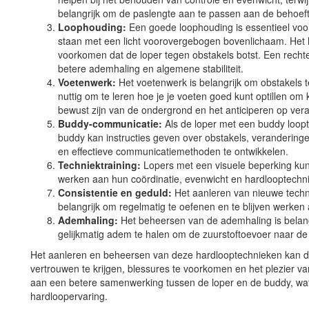
belangrijk om de paslengte aan te passen aan de behoef
Loophouding:
Een goede loophouding is essentieel voor
staan met een licht voorovergebogen bovenlichaam. He
voorkomen dat de loper tegen obstakels botst. Een rech
betere ademhaling en algemene stabiliteit.
Voetenwerk:
Het voetenwerk is belangrijk om obstakels t
nuttig om te leren hoe je je voeten goed kunt optillen om
bewust zijn van de ondergrond en het anticiperen op veran
Buddy-communicatie:
Als de loper met een buddy loopt,
buddy kan instructies geven over obstakels, veranderinge
en effectieve communicatiemethoden te ontwikkelen.
Techniektraining:
Lopers met een visuele beperking kunn
werken aan hun coördinatie, evenwicht en hardlooptechni
Consistentie en geduld:
Het aanleren van nieuwe technie
belangrijk om regelmatig te oefenen en te blijven werken
Ademhaling:
Het beheersen van de ademhaling is belang
gelijkmatig adem te halen om de zuurstoftoevoer naar de 
Het aanleren en beheersen van deze hardlooptechnieken kan d
vertrouwen te krijgen, blessures te voorkomen en het plezier va
aan een betere samenwerking tussen de loper en de buddy, wat r
hardloopervaring.