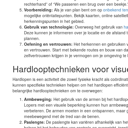
rechterhand” of “We passeren een brug over een beekje.
Voorbereiding:
Als je van plan bent om op
onbekend ter
mogelijke oriëntatiepunten. Bekijk kaarten, online satelli
herkenningspunten in het gebied.
Gebruik van technologie:
Overweeg het gebruik van
ha
Deze kunnen je informeren over je locatie en de afstand t
plannen.
Oefening en vertrouwen:
Het herkennen en gebruiken va
en vertrouwen. Start met bekende routes en bouw van daar
zelfvertrouwen krijgen in je vermogen om je omgeving te 
Hardlooptechnieken voor visu
Hardlopen is een activiteit die zowel fysieke kracht als coördin
kunnen specifieke technieken helpen om het hardlopen efficiënte
belangrijke hardlooptechnieken om te overwegen:
Armbeweging:
Het gebruik van de armen bij het hardlope
Lopers met een visuele beperking kunnen hun armbeweging
verbeteren. De armen moeten in een ontspannen, maar 
meebewegend met de tred van de benen.
Paslengte:
De paslengte kan variëren afhankelijk van h
helpen bij het behouden van controle en evenwicht, terwi