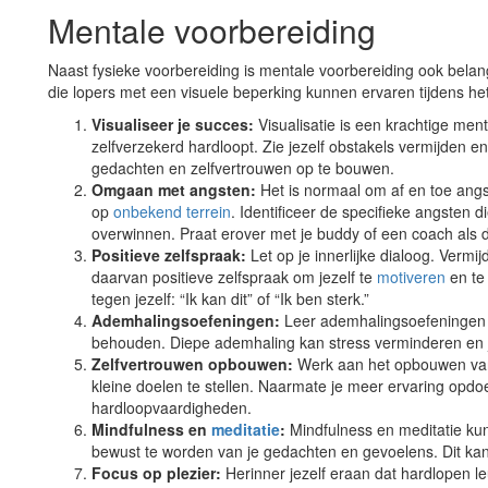
Mentale voorbereiding
Naast fysieke voorbereiding is mentale voorbereiding ook bela
die lopers met een visuele beperking kunnen ervaren tijdens het
Visualiseer je succes:
Visualisatie is een krachtige men
zelfverzekerd hardloopt. Zie jezelf obstakels vermijden e
gedachten en zelfvertrouwen op te bouwen.
Omgaan met angsten:
Het is normaal om af en toe angst
op
onbekend terrein
. Identificeer de specifieke angsten 
overwinnen. Praat erover met je buddy of een coach als d
Positieve zelfspraak:
Let op je innerlijke dialoog. Vermij
daarvan positieve zelfspraak om jezelf te
motiveren
en te
tegen jezelf: “Ik kan dit” of “Ik ben sterk.”
Ademhalingsoefeningen:
Leer ademhalingsoefeningen d
behouden. Diepe ademhaling kan stress verminderen en j
Zelfvertrouwen opbouwen:
Werk aan het opbouwen va
kleine doelen te stellen. Naarmate je meer ervaring opdoet
hardloopvaardigheden.
Mindfulness en
meditatie
:
Mindfulness en meditatie kun
bewust te worden van je gedachten en gevoelens. Dit kan
Focus op plezier:
Herinner jezelf eraan dat hardlopen l