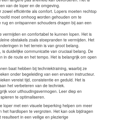
ten van de loper en de omgeving.
 zowel efficiëntie als comfort. Lopers moeten rechtop
t hoofd moet omhoog worden gehouden om te
te rug en ontspannen schouders dragen bij aan een
e vermijden en comfortabel te kunnen lopen. Het is
 kleine obstakels zoals stoepranden te vermijden. Het
deringen in het terrein is van groot belang.
 is duidelijke communicatie van cruciaal belang. De
n in de route en het tempo. Het is belangrijk om open
en baat hebben bij techniektraining, waarbij ze
eken onder begeleiding van een ervaren instructeur.
ken vereist tijd, consistentie en geduld. Het is
 aan het verbeteren van de techniek.
rijk voor uithoudingsvermogen. Leer diep en
spieren te optimaliseren.
e loper met een visuele beperking helpen om meer
n het hardlopen te vergroten. Het kan ook bijdragen
esulteert in een veilige en plezierige