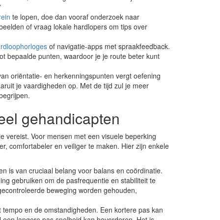
”
rein
te lopen, doe dan vooraf onderzoek naar
etbeelden of vraag lokale hardlopers om tips over
rdloophorloges
of navigatie-apps met spraakfeedback.
ot bepaalde punten, waardoor je je route beter kunt
n oriëntatie- en herkenningspunten vergt oefening
uit je vaardigheden op. Met de tijd zul je meer
begrijpen.
eel gehandicapten
atie vereist. Voor mensen met een visuele beperking
r, comfortabeler en veiliger te maken. Hier zijn enkele
n is van cruciaal belang voor balans en coördinatie.
 gebruiken om de pasfrequentie en stabiliteit te
gecontroleerde beweging worden gehouden,
et tempo en de omstandigheden. Een kortere pas kan
jl een langere pas snelheid kan bevorderen. Het is