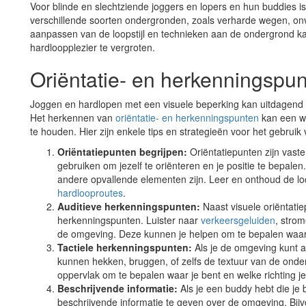
Voor blinde en slechtziende joggers en lopers en hun buddies i
verschillende soorten ondergronden, zoals verharde wegen, onve
aanpassen van de loopstijl en technieken aan de ondergrond k
hardloopplezier te vergroten.
Oriëntatie- en herkenningspu
Joggen en hardlopen met een visuele beperking kan uitdagend z
Het herkennen van
oriëntatie- en herkenningspunten
kan een wa
te houden. Hier zijn enkele tips en strategieën voor het gebruik
Oriëntatiepunten begrijpen:
Oriëntatiepunten zijn vast
gebruiken om jezelf te oriënteren en je positie te bepale
andere opvallende elementen zijn. Leer en onthoud de loc
hardlooproutes
.
Auditieve herkenningspunten:
Naast visuele oriëntati
herkenningspunten. Luister naar
verkeersgeluiden
, stro
de omgeving. Deze kunnen je helpen om te bepalen waar j
Tactiele herkenningspunten:
Als je de omgeving kunt a
kunnen hekken, bruggen, of zelfs de textuur van de onderg
oppervlak om te bepalen waar je bent en welke richting j
Beschrijvende informatie:
Als je een buddy hebt die je 
beschrijvende informatie te geven over de omgeving. Bijv