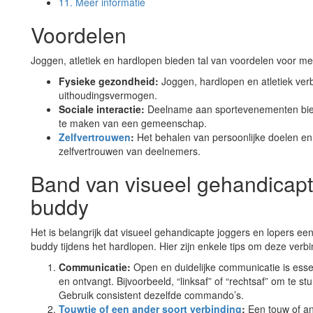
11.
Meer informatie
Voordelen
Joggen, atletiek en hardlopen bieden tal van voordelen voor m
Fysieke gezondheid:
Joggen, hardlopen en atletiek ve
uithoudingsvermogen.
Sociale interactie:
Deelname aan sportevenementen bie
te maken van een gemeenschap.
Zelfvertrouwen
:
Het behalen van persoonlijke doelen en
zelfvertrouwen van deelnemers.
Band van visueel gehandicapt
buddy
Het is belangrijk dat visueel gehandicapte joggers en lopers een 
buddy tijdens het hardlopen. Hier zijn enkele tips om deze verbi
Communicatie:
Open en duidelijke communicatie is esse
en ontvangt. Bijvoorbeeld, “linksaf” of “rechtsaf” om te s
Gebruik consistent dezelfde commando’s.
Touwtje of een ander soort verbinding
:
Een touw of an