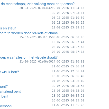
 de maatschappij zich volledig moet aanpassen?
30-03-2026 07:03:42
19-04-2026 11:04:15
30-03-2026 07:03:14
03-10-2025 01:10:50
02-10-2025 06:10:15
es en steun
19-09-2025 05:09:35
derd te worden door prikkels of chaos
25-07-2025 06:07:15
08-08-2025 06:08:16
15-07-2025 06:07:41
02-07-2025 04:07:48
02-07-2025 05:07:13
roep waar alles om het visuele draait?
21-06-2025 01:06:09
24-06-2025 01:06:32
21-06-2025 05:06:24
t wie ik ben?
11-06-2025 12:06:41
10-06-2025 06:06:49
07-06-2025 03:06:49
 bent?
30-05-2025 06:05:53
echtziend bent
28-05-2025 04:05:02
d bent
28-05-2025 06:05:52
26-05-2025 04:05:08
 persoon
11-05-2025 11:05:26