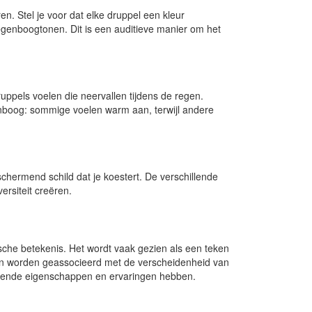
ren. Stel je voor dat elke druppel een kleur
egenboogtonen. Dit is een auditieve manier om het
ppels voelen die neervallen tijdens de regen.
enboog: sommige voelen warm aan, terwijl andere
schermend schild dat je koestert. De verschillende
rsiteit creëren.
sche betekenis. Het wordt vaak gezien als een teken
kan worden geassocieerd met de verscheidenheid van
llende eigenschappen en ervaringen hebben.