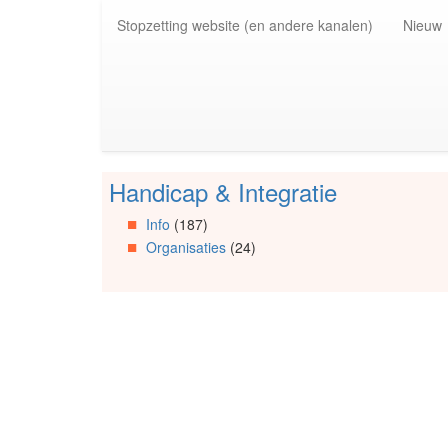
Spring
Stopzetting website (en andere kanalen)
Nieuw
naar
de
inhoud
(Accesskey
1)
Spring
naar
de
Handicap & Integratie
primaire
Spring
zijbalk
naar
Info
(187)
(Accesskey
Artikels
Organisaties
(24)
2)
Spring
naar
Info
Spring
naar
Organisaties
Spring
naar
Social
media