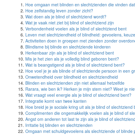
Hoe omgaan met blinden en slechtzienden die vinden dat
Hoe zelfstandig leven zonder zicht?
Wat doen als je blind of slechtziend wordt?
Wat je vaak niet ziet bij blind of slechtziend zijn
Verbondenheid voelen als je blind of slechtziend bent
Leven met slechtziendheid of blindheid: gevoelens, keuz
Activiteiten doen in groepen met zienden zonder overdon
Blindisme bij blinde en slechtziende kinderen
Herkenbaar zijn als je blind of slechtziend bent
Mis je het zien als je volledig blind geboren bent?
Wat is beangstigend als je blind of slechtziend bent?
Hoe voel je je als blinde of slechtziende persoon in een g
Onwetendheid over blindheid en slechtziendheid
Blinden en slechtzienden zijn niet allemaal hetzelfde
Rarara, wie ben ik? Herken je mijn stem niet? Weet je nie
Wat vraagt veel energie als je blind of slechtziend bent?
Integratie komt van twee kanten
Hoe breid je je sociale kring uit als je blind of slechtziend
Complimenten die ongemakkelijk voelen als je blind of sl
Angst om anderen tot last te zijn als je blind of slechtzien
Irritatie bij blinden en slechtzienden
Omgaan met schuldgevoelens als slechtziende of blinde