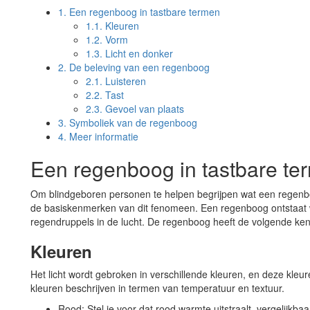
1.
Een regenboog in tastbare termen
1.1.
Kleuren
1.2.
Vorm
1.3.
Licht en donker
2.
De beleving van een regenboog
2.1.
Luisteren
2.2.
Tast
2.3.
Gevoel van plaats
3.
Symboliek van de regenboog
4.
Meer informatie
Een regenboog in tastbare te
Om blindgeboren personen te helpen begrijpen wat een regenb
de basiskenmerken van dit fenomeen. Een regenboog ontstaat w
regendruppels in de lucht. De regenboog heeft de volgende ke
Kleuren
Het licht wordt gebroken in verschillende kleuren, en deze k
kleuren beschrijven in termen van temperatuur en textuur.
Rood: Stel je voor dat rood warmte uitstraalt, vergelijkb