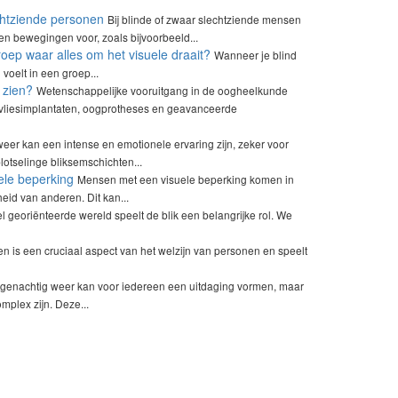
chtziende personen
Bij blinde of zwaar slechtziende mensen
n bewegingen voor, zoals bijvoorbeeld...
roep waar alles om het visuele draait?
Wanneer je blind
voelt in een groep...
 zien?
Wetenschappelijke vooruitgang in de oogheelkunde
vliesimplantaten, oogprotheses en geavanceerde
eer kan een intense en emotionele ervaring zijn, zeker voor
otselinge bliksemschichten...
le beperking
Mensen met een visuele beperking komen in
id van anderen. Dit kan...
l georiënteerde wereld speelt de blik een belangrijke rol. We
ven is een cruciaal aspect van het welzijn van personen en speelt
genachtig weer kan voor iedereen een uitdaging vormen, maar
plex zijn. Deze...