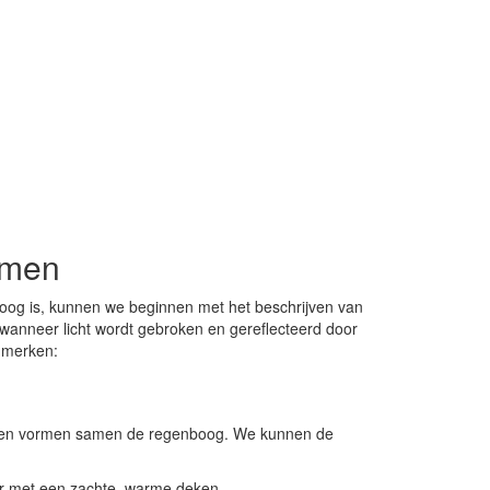
rmen
oog is, kunnen we beginnen met het beschrijven van
anneer licht wordt gebroken en gereflecteerd door
nmerken:
leuren vormen samen de regenboog. We kunnen de
aar met een zachte, warme deken.