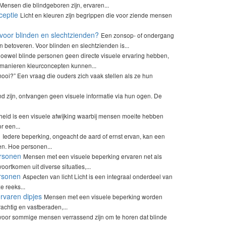
Mensen die blindgeboren zijn, ervaren...
ceptie
Licht en kleuren zijn begrippen die voor ziende mensen
voor blinden en slechtzienden?
Een zonsop- of ondergang
n betoveren. Voor blinden en slechtzienden is...
oewel blinde personen geen directe visuele ervaring hebben,
 manieren kleurconcepten kunnen...
mooi?” Een vraag die ouders zich vaak stellen als ze hun
nd zijn, ontvangen geen visuele informatie via hun ogen. De
heid is een visuele afwijking waarbij mensen moeite hebben
r een...
g
Iedere beperking, ongeacht de aard of ernst ervan, kan een
n. Hoe personen...
ersonen
Mensen met een visuele beperking ervaren net als
ortkomen uit diverse situaties,...
ersonen
Aspecten van licht Licht is een integraal onderdeel van
e reeks...
rvaren dipjes
Mensen met een visuele beperking worden
achtig en vastberaden,...
voor sommige mensen verrassend zijn om te horen dat blinde