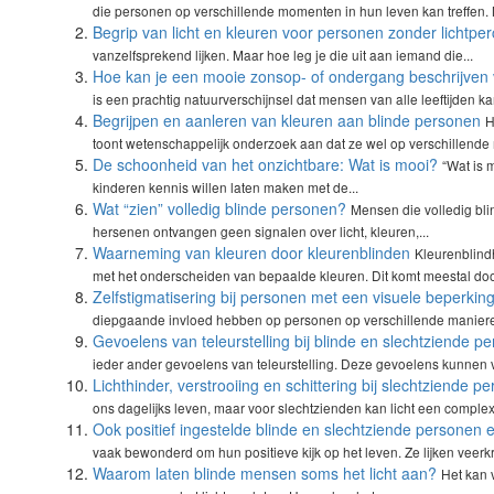
die personen op verschillende momenten in hun leven kan treffen. 
Begrip van licht en kleuren voor personen zonder lichtper
vanzelfsprekend lijken. Maar hoe leg je die uit aan iemand die...
Hoe kan je een mooie zonsop- of ondergang beschrijven 
is een prachtig natuurverschijnsel dat mensen van alle leeftijden ka
Begrijpen en aanleren van kleuren aan blinde personen
H
toont wetenschappelijk onderzoek aan dat ze wel op verschillende
De schoonheid van het onzichtbare: Wat is mooi?
“Wat is 
kinderen kennis willen laten maken met de...
Wat “zien” volledig blinde personen?
Mensen die volledig bli
hersenen ontvangen geen signalen over licht, kleuren,...
Waarneming van kleuren door kleurenblinden
Kleurenblind
met het onderscheiden van bepaalde kleuren. Dit komt meestal doo
Zelfstigmatisering bij personen met een visuele beperkin
diepgaande invloed hebben op personen op verschillende maniere
Gevoelens van teleurstelling bij blinde en slechtziende p
ieder ander gevoelens van teleurstelling. Deze gevoelens kunnen vo
Lichthinder, verstrooiing en schittering bij slechtziende p
ons dagelijks leven, maar voor slechtzienden kan licht een complex
Ook positief ingestelde blinde en slechtziende personen e
vaak bewonderd om hun positieve kijk op het leven. Ze lijken veerkr
Waarom laten blinde mensen soms het licht aan?
Het kan 