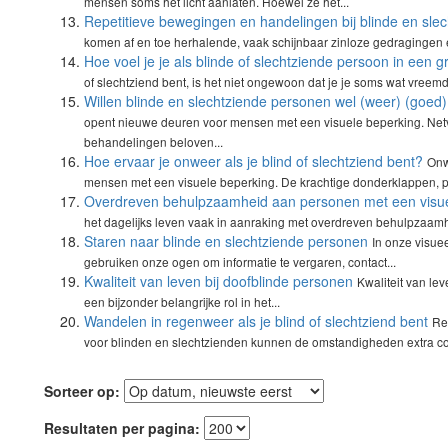
mensen soms het licht aanlaten. Hoewel ze het...
Repetitieve bewegingen en handelingen bij blinde en sle
komen af en toe herhalende, vaak schijnbaar zinloze gedragingen e
Hoe voel je je als blinde of slechtziende persoon in een g
of slechtziend bent, is het niet ongewoon dat je je soms wat vreemd 
Willen blinde en slechtziende personen wel (weer) (goed)
opent nieuwe deuren voor mensen met een visuele beperking. Net
behandelingen beloven...
Hoe ervaar je onweer als je blind of slechtziend bent?
Onw
mensen met een visuele beperking. De krachtige donderklappen, pl
Overdreven behulpzaamheid aan personen met een visue
het dagelijks leven vaak in aanraking met overdreven behulpzaamhe
Staren naar blinde en slechtziende personen
In onze visuee
gebruiken onze ogen om informatie te vergaren, contact...
Kwaliteit van leven bij doofblinde personen
Kwaliteit van le
een bijzonder belangrijke rol in het...
Wandelen in regenweer als je blind of slechtziend bent
Re
voor blinden en slechtzienden kunnen de omstandigheden extra com
Sorteer op:
Resultaten per pagina: