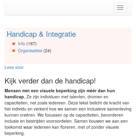
Spring
Toggle
naar
navigati
de
inhoud
(Accesskey
Handicap & Integratie
Spring
1)
naar
Spring
Info
(187)
Artikels
naar
Organisaties
(24)
Spring
de
naar
primaire
Info
zijbalk
Lees voor
Spring
(Accesskey
naar
2)
Kijk verder dan de handicap!
Organisaties
Spring
Mensen met een visuele beperking zijn méér dan hun
naar
handicap.
Ze zijn individuen met talenten, dromen en
Social
capaciteiten, net zoals iedereen. Deze tekst belicht de kracht van
media
het individu en verkent hoe we samen een inclusieve samenleving
kunnen creëren. We focussen op de capaciteiten, bevorderen
inclusie en bestrijden vooroordelen. Samen bouwen we aan een
toekomst waar iedereen kan floreren, met of zonder visuele
beperking.