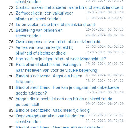
slechtzienden
29-03-2024 07:03:25
Contact maken met anderen als je blind of slechtziend bent
Zelfmedelijden, een valkuil voor
18-03-2024 08:03:48
blinden en slechtzienden
17-03-2024 01:03:57
Leren voelen als je blind of slechtziend bent
Betutteling van blinden en
10-03-2024 03:03:15
slechtzienden
26-02-2024 06:02:36
Overcompensatie van blind- of slechtziendheid
Verlies van onafhankelijkheid bij
25-02-2024 01:02:20
blindheid of slechtziendheid
24-02-2024 06:02:16
Hoe leg ik mijn eigen blind- of slechtziendheid uit?
Plots blind of slechtziend: Verlangen
19-02-2024 01:02:52
naar het leven van voor de visuele beperking
Blind of slechtziend: Angst om buiten
03-02-2024 07:02:23
te komen
18-01-2024 12:01:22
Blind of slechtziend: Hoe kan je omgaan met onbedoelde
goede adviezen?
11-01-2024 06:01:48
Vragen die je best niet aan een blinde of slechtziende
persoon stelt
09-01-2024 06:01:29
Blind of slechtziend: Vaak meer tijd nodig
Ongevraagd aanraken van blinden en
13-12-2023 12:12:57
slechtzienden
11-12-2023 03:12:36
Blind of slechtziend: Overgevoelig voor geluiden