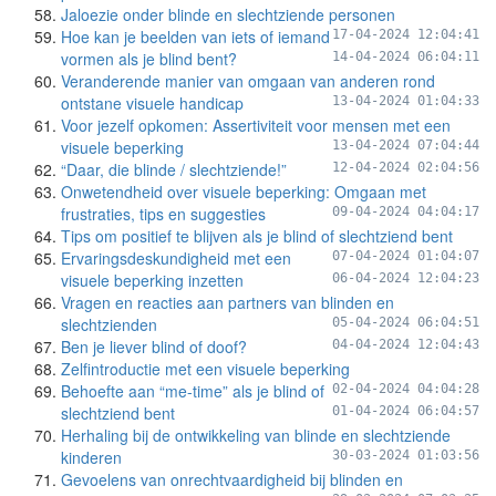
Jaloezie onder blinde en slechtziende personen
Hoe kan je beelden van iets of iemand
17-04-2024 12:04:41
vormen als je blind bent?
14-04-2024 06:04:11
Veranderende manier van omgaan van anderen rond
ontstane visuele handicap
13-04-2024 01:04:33
Voor jezelf opkomen: Assertiviteit voor mensen met een
visuele beperking
13-04-2024 07:04:44
“Daar, die blinde / slechtziende!”
12-04-2024 02:04:56
Onwetendheid over visuele beperking: Omgaan met
frustraties, tips en suggesties
09-04-2024 04:04:17
Tips om positief te blijven als je blind of slechtziend bent
Ervaringsdeskundigheid met een
07-04-2024 01:04:07
visuele beperking inzetten
06-04-2024 12:04:23
Vragen en reacties aan partners van blinden en
slechtzienden
05-04-2024 06:04:51
Ben je liever blind of doof?
04-04-2024 12:04:43
Zelfintroductie met een visuele beperking
Behoefte aan “me-time” als je blind of
02-04-2024 04:04:28
slechtziend bent
01-04-2024 06:04:57
Herhaling bij de ontwikkeling van blinde en slechtziende
kinderen
30-03-2024 01:03:56
Gevoelens van onrechtvaardigheid bij blinden en