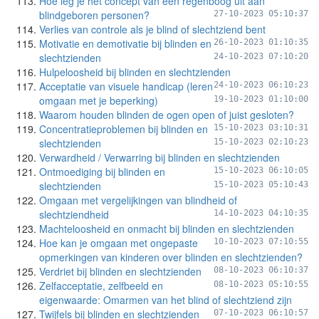
Hoe leg je het concept van een regenboog uit aan
blindgeboren personen?
27-10-2023 05:10:37
Verlies van controle als je blind of slechtziend bent
Motivatie en demotivatie bij blinden en
26-10-2023 01:10:35
slechtzienden
24-10-2023 07:10:20
Hulpeloosheid bij blinden en slechtzienden
Acceptatie van visuele handicap (leren
24-10-2023 06:10:23
omgaan met je beperking)
19-10-2023 01:10:00
Waarom houden blinden de ogen open of juist gesloten?
Concentratieproblemen bij blinden en
15-10-2023 03:10:31
slechtzienden
15-10-2023 02:10:23
Verwardheid / Verwarring bij blinden en slechtzienden
Ontmoediging bij blinden en
15-10-2023 06:10:05
slechtzienden
15-10-2023 05:10:43
Omgaan met vergelijkingen van blindheid of
slechtziendheid
14-10-2023 04:10:35
Machteloosheid en onmacht bij blinden en slechtzienden
Hoe kan je omgaan met ongepaste
10-10-2023 07:10:55
opmerkingen van kinderen over blinden en slechtzienden?
Verdriet bij blinden en slechtzienden
08-10-2023 06:10:37
Zelfacceptatie, zelfbeeld en
08-10-2023 05:10:55
eigenwaarde: Omarmen van het blind of slechtziend zijn
Twijfels bij blinden en slechtzienden
07-10-2023 06:10:57