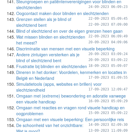
Steungroepen en patiëntenverenigingen voor blinden en
slechtzienden
24-09-2023 06:09:23
Oogcontact maken door blinden en slechtzienden
Grenzen stellen als je blind of
22-09-2023 05:09:45
slechtziend bent
22-09-2023 07:09:00
Blind of slechtziend en over de eigen grenzen heen gaan
Wat missen blinden en slechtzienden
22-09-2023 06:09:49
het meest?
20-09-2023 04:09:06
Discriminatie van mensen met een visuele beperking
Andere zintuigen versterken als je
20-09-2023 03:09:24
blind of slechtziend bent
20-09-2023 03:09:22
Frustratie bij blinden en slechtzienden
18-09-2023 05:09:07
Dineren in het donker: Voordelen, kenmerken en locaties in
België en Nederland
17-09-2023 01:09:55
Simulatietools (apps, websites en brillen) voor
slechtziendheid
17-09-2023 12:09:47
Omgaan met (extreme) bewondering en adoratie vanwege
een visuele handicap
16-09-2023 05:09:29
Omgaan met reacties en vragen rond visuele handicap en
oogproblemen
15-09-2023 05:09:22
Omgaan met een visuele beperking: Een persoonlijke reis
De schoonheid van het onzichtbare:
14-09-2023 02:09:30
Wat is mooi?
13-09-2023 11:09:09