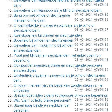
Gevoelens van waardeloosheid als je blind of slechtziend
bent
07-05-2024 06:05:43
Gevoelens van wanhoop als je blind of slechtziend bent
Bang om met blinde of slechtziende
07-05-2024 06:05:36
mensen om te gaan
06-05-2024 06:05:11
Ongemakkelijke situaties en blunders als je blind of
slechtziend bent
03-05-2024 04:05:57
Kwetsbaarheid bij blinden en slechtzienden
Boosheid bij blinden en slechtzienden
03-05-2024 02:05:29
Gevoelens van miskenning bij blinden
02-05-2024 06:05:39
en slechtzienden
28-04-2024 06:04:48
Praat met blinden en slechtzienden niet enkel over hun
beperking
28-04-2024 06:04:43
Ook positief ingestelde blinde en slechtziende personen
ervaren dipjes
27-04-2024 07:04:19
Existentiële vragen en zingeving als je blind of slechtziend
bent
25-04-2024 06:04:20
Omgaan met een visuele beperking zonder steun van je
omgeving
24-04-2024 06:04:58
Strijden doet lijden tijdens rouwproces bij visuele beperking
Wat “zien” volledig blinde personen?
21-04-2024 12:04:06
Staren naar blinde en slechtziende
21-04-2024 07:04:01
personen
20-04-2024 12:04:43