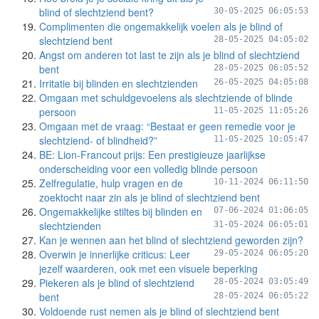
blind of slechtziend bent?
30-05-2025 06:05:53
Complimenten die ongemakkelijk voelen als je blind of
slechtziend bent
28-05-2025 04:05:02
Angst om anderen tot last te zijn als je blind of slechtziend
bent
28-05-2025 06:05:52
Irritatie bij blinden en slechtzienden
26-05-2025 04:05:08
Omgaan met schuldgevoelens als slechtziende of blinde
persoon
11-05-2025 11:05:26
Omgaan met de vraag: “Bestaat er geen remedie voor je
slechtziend- of blindheid?”
11-05-2025 10:05:47
BE: Lion-Francout prijs: Een prestigieuze jaarlijkse
onderscheiding voor een volledig blinde persoon
Zelfregulatie, hulp vragen en de
10-11-2024 06:11:50
zoektocht naar zin als je blind of slechtziend bent
Ongemakkelijke stiltes bij blinden en
07-06-2024 01:06:05
slechtzienden
31-05-2024 06:05:01
Kan je wennen aan het blind of slechtziend geworden zijn?
Overwin je innerlijke criticus: Leer
29-05-2024 06:05:20
jezelf waarderen, ook met een visuele beperking
Piekeren als je blind of slechtziend
28-05-2024 03:05:49
bent
28-05-2024 06:05:22
Voldoende rust nemen als je blind of slechtziend bent