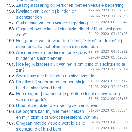
Zelfstigmatisering bij personen met een visuele beperking
Kwaliteit van leven bij blinden en
12-09-2023 12:09:28
slechtzienden
09-09-2023 11:09:45
Ontkenning van een visuele beperking
09-09-2023 06:09:42
Ongeloof over blind- of slechtziendheid: “Jij kan wel goed
zien!”
04-09-2023 01:09:35
Het gebruik van de woorden “zien”, “kijken” en “lezen” bij
communicatie met blinden en slechtzienden
Alle mensen zijn anders en uniek, ook
03-09-2023 04:09:11
blinden en slechtzienden
02-09-2023 05:09:03
Hoe leg ik kinderen uit wat het is om blind of slechtziend te
zijn?
02-09-2023 12:09:19
Sociale isolatie bij blinden en slechtzienden
Emoties bij anderen herkennen als je
01-09-2023 02:09:17
blind of slechtziend bent
31-08-2023 12:08:18
Hoe reageer je wanneer je geliefde slecht nieuws kreeg
van de oogarts?
31-08-2023 06:08:33
Blind of slechtziend en weinig zelfvertrouwen
De oogarts kan mij niet meer helpen
31-08-2023 05:08:34
en mijn zicht is of wordt heel slecht. Wat nu?
Omgaan met de visuele wereld als je
30-08-2023 04:08:30
slechtziend of blind bent
30-08-2023 08:08:11