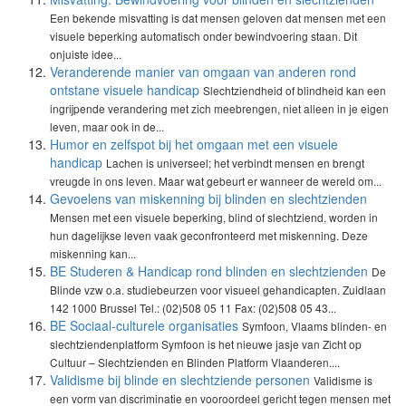
Een bekende misvatting is dat mensen geloven dat mensen met een
visuele beperking automatisch onder bewindvoering staan. Dit
onjuiste idee...
Veranderende manier van omgaan van anderen rond
ontstane visuele handicap
Slechtziendheid of blindheid kan een
ingrijpende verandering met zich meebrengen, niet alleen in je eigen
leven, maar ook in de...
Humor en zelfspot bij het omgaan met een visuele
handicap
Lachen is universeel; het verbindt mensen en brengt
vreugde in ons leven. Maar wat gebeurt er wanneer de wereld om...
Gevoelens van miskenning bij blinden en slechtzienden
Mensen met een visuele beperking, blind of slechtziend, worden in
hun dagelijkse leven vaak geconfronteerd met miskenning. Deze
miskenning kan...
BE Studeren & Handicap rond blinden en slechtzienden
De
Blinde vzw o.a. studiebeurzen voor visueel gehandicapten. Zuidlaan
142 1000 Brussel Tel.: (02)508 05 11 Fax: (02)508 05 43...
BE Sociaal-culturele organisaties
Symfoon, Vlaams blinden- en
slechtziendenplatform Symfoon is het nieuwe jasje van Zicht op
Cultuur – Slechtzienden en Blinden Platform Vlaanderen....
Validisme bij blinde en slechtziende personen
Validisme is
een vorm van discriminatie en vooroordeel gericht tegen mensen met