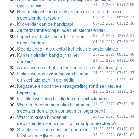
(hyperacusis)
11-12-2023 01:12:00
Blind of slechtziend en afspreken met andere blinde of
slechtziende persoon
09-12-2023 06:12:37
Kijk verder dan de handicap!
06-12-2023 01:12:10
Zelfredzaamheid bij blinden en slechtzienden
Impact van tastzin voor blinden en
05-12-2023 12:12:21
slechtzienden
04-12-2023 07:12:23
Slechtzienden die dichtbij het televisietoestel plakken
Kunnen blinden bang zijn in het
25-11-2023 08:11:48
donker?
24-11-2023 04:11:00
Aanpassen aan het verlies van het gezichtsvermogen
Inclusieve beeldvorming van blinden
24-11-2023 07:11:17
en slechtzienden in de media
22-11-2023 03:11:00
Negatieve en positieve vraagstelling rond een visuele
beperking
22-11-2023 11:11:27
Identiteitsvorming bij blinden en slechtzienden
Waarom hebben sommige blinden en
21-11-2023 07:11:38
slechtzienden alleen contact met lotgenoten?
Waarom kijken blinden en
20-11-2023 03:11:14
slechtzienden soms naar hun smartphonescherm?
Slechtzienden die absoluut gedrukte
18-11-2023 01:11:01
tekst willen blijven lezen
16-11-2023 06:11:02