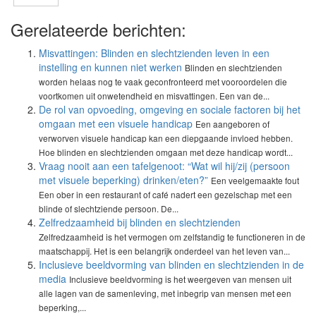
Gerelateerde berichten:
Misvattingen: Blinden en slechtzienden leven in een
instelling en kunnen niet werken
Blinden en slechtzienden
worden helaas nog te vaak geconfronteerd met vooroordelen die
voortkomen uit onwetendheid en misvattingen. Een van de...
De rol van opvoeding, omgeving en sociale factoren bij het
omgaan met een visuele handicap
Een aangeboren of
verworven visuele handicap kan een diepgaande invloed hebben.
Hoe blinden en slechtzienden omgaan met deze handicap wordt...
Vraag nooit aan een tafelgenoot: “Wat wil hij/zij (persoon
met visuele beperking) drinken/eten?”
Een veelgemaakte fout
Een ober in een restaurant of café nadert een gezelschap met een
blinde of slechtziende persoon. De...
Zelfredzaamheid bij blinden en slechtzienden
Zelfredzaamheid is het vermogen om zelfstandig te functioneren in de
maatschappij. Het is een belangrijk onderdeel van het leven van...
Inclusieve beeldvorming van blinden en slechtzienden in de
media
Inclusieve beeldvorming is het weergeven van mensen uit
alle lagen van de samenleving, met inbegrip van mensen met een
beperking,...