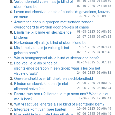
Verbondenheid voelen als je blind of
03-10-2025 01:10:50
slechtziend bent
02-10-2025 06:10:15
Leven met slechtziendheid of blindheid: gevoelens, keuzes
en steun
19-09-2025 05:09:35
Activiteiten doen in groepen met zienden zonder
overdonderd te worden door prikkels of chaos
Blindisme bij blinde en slechtziende
08-08-2025 06:08:16
kinderen
25-07-2025 06:07:15
Herkenbaar zijn als je blind of slechtziend bent
Mis je het zien als je volledig blind
15-07-2025 06:07:41
geboren bent?
02-07-2025 04:07:48
Wat is beangstigend als je blind of slechtziend bent?
Hoe voel je je als blinde of
02-07-2025 05:07:13
slechtziende persoon in een groep waar alles om het
visuele draait?
24-06-2025 01:06:32
Onwetendheid over blindheid en slechtziendheid
Blinden en slechtzienden zijn niet
21-06-2025 01:06:09
allemaal hetzelfde
21-06-2025 05:06:24
Rarara, wie ben ik? Herken je mijn stem niet? Weet je niet
wie ik ben?
11-06-2025 12:06:41
Wat vraagt veel energie als je blind of slechtziend bent?
Integratie komt van twee kanten
10-06-2025 06:06:49
Hoe breid je je sociale kring uit als je
07-06-2025 03:06:49