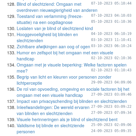
Blind of slechtziend: Omgaan met
07-10-2023 05:10:44
overdreven nieuwsgierigheid van anderen
Toestand van verlamming (freeze-
07-10-2023 04:10:03
situatie) na een oogdiagnose
05-10-2023 01:10:36
Loslaten van je blind of slechtziend kind
Hooggevoeligheid bij blinden en
04-10-2023 06:10:19
slechtzienden
03-10-2023 11:10:41
Zichtbare afwijkingen aan oog of ogen
03-10-2023 06:10:24
Humor en zelfspot bij het omgaan met een visuele
handicap
02-10-2023 02:10:36
Omgaan met je visuele beperking: Welke factoren spelen
mee?
02-10-2023 01:10:43
Begrip van licht en kleuren voor personen zonder
lichtperceptie
29-09-2023 04:09:06
De rol van opvoeding, omgeving en sociale factoren bij het
omgaan met een visuele handicap
27-09-2023 03:09:46
Impact van privacyschending bij blinden en slechtzienden
Inleefwandelingen: De wereld ervaren
27-09-2023 03:09:22
van blinden en slechtzienden
27-09-2023 07:09:34
Visuele herinneringen als je blind of slechtziend bent
Validisme bij blinde en slechtziende
25-09-2023 02:09:06
personen
24-09-2023 05:09:35