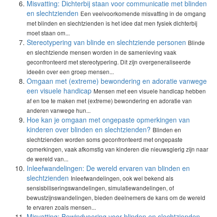
Misvatting: Dichterbij staan voor communicatie met blinden
en slechtzienden
Een veelvoorkomende misvatting in de omgang
met blinden en slechtzienden is het idee dat men fysiek dichterbij
moet staan om...
Stereotypering van blinde en slechtziende personen
Blinde
en slechtziende mensen worden in de samenleving vaak
geconfronteerd met stereotypering. Dit zijn overgeneraliseerde
ideeën over een groep mensen...
Omgaan met (extreme) bewondering en adoratie vanwege
een visuele handicap
Mensen met een visuele handicap hebben
af en toe te maken met (extreme) bewondering en adoratie van
anderen vanwege hun...
Hoe kan je omgaan met ongepaste opmerkingen van
kinderen over blinden en slechtzienden?
Blinden en
slechtzienden worden soms geconfronteerd met ongepaste
opmerkingen, vaak afkomstig van kinderen die nieuwsgierig zijn naar
de wereld van...
Inleefwandelingen: De wereld ervaren van blinden en
slechtzienden
Inleefwandelingen, ook wel bekend als
sensisbiliseringswandelingen, simulatiewandelingen, of
bewustzijnswandelingen, bieden deelnemers de kans om de wereld
te ervaren zoals mensen...
Misvatting: Bewindvoering voor blinden en slechtzienden