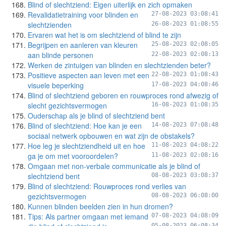
Blind of slechtziend: Eigen uiterlijk en zich opmaken
Revalidatietraining voor blinden en
27-08-2023 03:08:41
slechtzienden
26-08-2023 01:08:55
Ervaren wat het is om slechtziend of blind te zijn
Begrijpen en aanleren van kleuren
25-08-2023 02:08:05
aan blinde personen
22-08-2023 02:08:13
Werken de zintuigen van blinden en slechtzienden beter?
Positieve aspecten aan leven met een
22-08-2023 01:08:43
visuele beperking
17-08-2023 04:08:46
Blind of slechtziend geboren en rouwproces rond afwezig of
slecht gezichtsvermogen
16-08-2023 01:08:35
Ouderschap als je blind of slechtziend bent
Blind of slechtziend: Hoe kan je een
14-08-2023 07:08:48
sociaal netwerk opbouwen en wat zijn de obstakels?
Hoe leg je slechtziendheid uit en hoe
11-08-2023 04:08:22
ga je om met vooroordelen?
11-08-2023 02:08:16
Omgaan met non-verbale communicatie als je blind of
slechtziend bent
08-08-2023 03:08:37
Blind of slechtziend: Rouwproces rond verlies van
gezichtsvermogen
08-08-2023 06:08:00
Kunnen blinden beelden zien in hun dromen?
Tips: Als partner omgaan met iemand
07-08-2023 04:08:09
05-08-2023 06:08:34