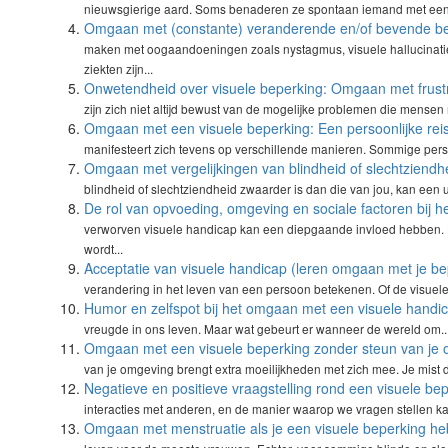
nieuwsgierige aard. Soms benaderen ze spontaan iemand met een wi
Omgaan met (constante) veranderende en/of bevende be
maken met oogaandoeningen zoals nystagmus, visuele hallucinatie
ziekten zijn...
Onwetendheid over visuele beperking: Omgaan met frustra
zijn zich niet altijd bewust van de mogelijke problemen die mensen 
Omgaan met een visuele beperking: Een persoonlijke rei
manifesteert zich tevens op verschillende manieren. Sommige per
Omgaan met vergelijkingen van blindheid of slechtziendh
blindheid of slechtziendheid zwaarder is dan die van jou, kan een u
De rol van opvoeding, omgeving en sociale factoren bij 
verworven visuele handicap kan een diepgaande invloed hebben.
wordt...
Acceptatie van visuele handicap (leren omgaan met je be
verandering in het leven van een persoon betekenen. Of de visuele
Humor en zelfspot bij het omgaan met een visuele handi
vreugde in ons leven. Maar wat gebeurt er wanneer de wereld om..
Omgaan met een visuele beperking zonder steun van je
van je omgeving brengt extra moeilijkheden met zich mee. Je mist d
Negatieve en positieve vraagstelling rond een visuele be
interacties met anderen, en de manier waarop we vragen stellen ka
Omgaan met menstruatie als je een visuele beperking he