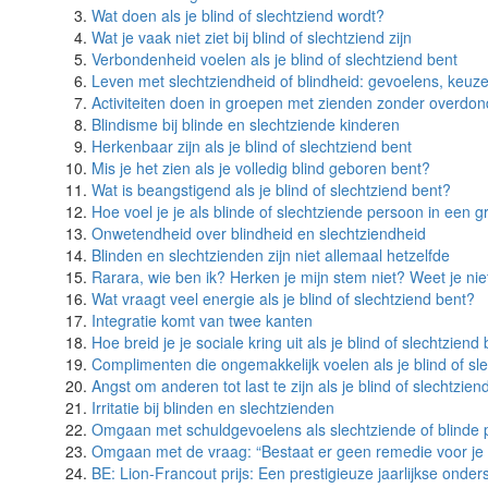
Wat doen als je blind of slechtziend wordt?
Wat je vaak niet ziet bij blind of slechtziend zijn
Verbondenheid voelen als je blind of slechtziend bent
Leven met slechtziendheid of blindheid: gevoelens, keuz
Activiteiten doen in groepen met zienden zonder overdon
Blindisme bij blinde en slechtziende kinderen
Herkenbaar zijn als je blind of slechtziend bent
Mis je het zien als je volledig blind geboren bent?
Wat is beangstigend als je blind of slechtziend bent?
Hoe voel je je als blinde of slechtziende persoon in een g
Onwetendheid over blindheid en slechtziendheid
Blinden en slechtzienden zijn niet allemaal hetzelfde
Rarara, wie ben ik? Herken je mijn stem niet? Weet je nie
Wat vraagt veel energie als je blind of slechtziend bent?
Integratie komt van twee kanten
Hoe breid je je sociale kring uit als je blind of slechtziend
Complimenten die ongemakkelijk voelen als je blind of sl
Angst om anderen tot last te zijn als je blind of slechtzien
Irritatie bij blinden en slechtzienden
Omgaan met schuldgevoelens als slechtziende of blinde
Omgaan met de vraag: “Bestaat er geen remedie voor je s
BE: Lion-Francout prijs: Een prestigieuze jaarlijkse onde