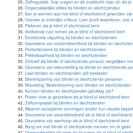
Zelfregulatie, hulp vragen en de zoektocht naar zin als je 
Ongemakkelijke stiltes bij blinden en slechtzienden
Kan je wennen aan het blind of slechtziend geworden zij
Overwin je innerlijke criticus: Leer jezelf waarderen, ook
Piekeren als je blind of slechtziend bent
Voldoende rust nemen als je blind of slechtziend bent
Emotionele uitputting bij blinden en slechtzienden
Gevoelens van ontoereikendheid bij blinden en slechtzie
Perfectionisme bij blinden en slechtzienden
Prikkelbaarheid bij blinden en slechtzienden
Zichzelf als blinde of slechtziende persoon vergelijken m
Gevoelens van teleurstelling bij blinde en slechtziende p
Laat blinden en slechtzienden zélf beslissen
Stereotypering van blinde en slechtziende personen
Misvatting: Bewindvoering voor blinden en slechtzienden
Kunnen blinden en slechtzienden gelukkig zijn?
Praten over je gevoelens als je blind of slechtziend bent
Zelfcompassie bij blinden en slechtzienden
Waarom accepteren sommigen sneller hun visuele beper
Gevoelens van waardeloosheid als je blind of slechtziend
Gevoelens van wanhoop als je blind of slechtziend bent
Bang om met blinde of slechtziende mensen om te gaan
Ongemakkelijke situaties en blunders als je blind of slech