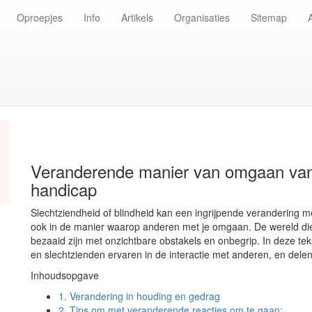
Oproepjes
Info
Artikels
Organisaties
Sitemap
Veranderende manier van omgaan van 
handicap
Slechtziendheid of blindheid kan een ingrijpende verandering me
ook in de manier waarop anderen met je omgaan. De wereld die
bezaaid zijn met onzichtbare obstakels en onbegrip. In deze tek
en slechtzienden ervaren in de interactie met anderen, en del
Inhoudsopgave
1.
Verandering in houding en gedrag
2.
Tips om met veranderende reacties om te gaan: