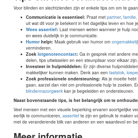
Voor blinden en slechtzienden zijn er enkele tips om om te g
Communicatie is essentieel:
Praat met
partner
,
familie
uit wat dit voor je betekent in het dagelijks leven en hoe
Wees assertief
:
Laat mensen weten wanneer je hulp nodi
en wees duidelijk in je communicatie.
Humor
helpt:
Maak gebruik van humor om
ongemakkelijk
verminderen.
Zoek
lotgenotencontact
:
Ga in gesprek met andere mens
delen, tips uitwisselen en een steunpilaar voor elkaar zijn.
Investeer in hulpmiddelen:
Er zijn diverse hulpmiddele
makkelijker kunnen maken. Denk aan een
taststok
,
loepe
Zoek professionele ondersteuning:
Als je moeite hebt
gaan, aarzel dan niet om professionele hulp te zoeken. 
blindennazorgwerk
kan je begeleiden en ondersteunen.
Naast bovenstaande tips, is het belangrijk om te onthouden
Veel mensen met een visuele beperking ervaren soortgelijke 
eerlijk te communiceren,
assertief
te zijn en gebruik te maken 
met de veranderende blik van anderen en een waardevol en bet
Meer informatie