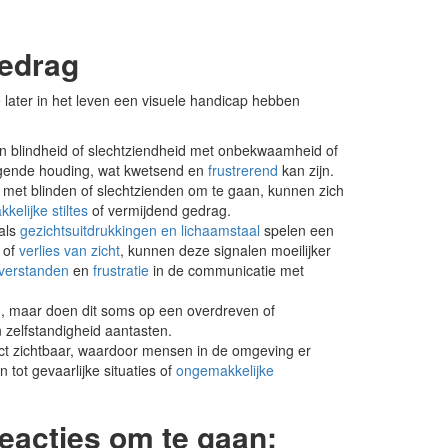
gedrag
ater in het leven een visuele handicap hebben
blindheid of slechtziendheid met onbekwaamheid of
gende houding, wat kwetsend en
frustrerend
kan zijn.
met blinden of slechtzienden om te gaan, kunnen zich
kelijke stiltes
of vermijdend gedrag.
als
gezichtsuitdrukkingen en lichaamstaal
spelen een
 of
verlies van zicht
, kunnen deze signalen moeilijker
verstanden
en
frustratie
in de communicatie met
 maar doen dit soms op een overdreven of
 zelfstandigheid aantasten.
irect zichtbaar, waardoor mensen in de omgeving er
tot gevaarlijke situaties of
ongemakkelijke
eacties om te gaan: