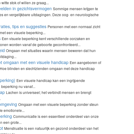
tte stok of willen ze graag...
elden in gezichtsvermogen
Sommige mensen krijgen te
s en vergelijkbare uitdagingen. Deze oog- en neurologische
ties, tips en suggesties
Personen met een normaal zicht
met een visuele beperking...
s
Een visuele beperking kent verschillende oorzaken en
sonen worden vanaf de geboorte geconfronteerd...
eid
Omgaan met situaties waarin mensen beweren dat hun
itdaging...
het omgaan met een visuele handicap
Een aangeboren of
 Hoe blinden en slechtzienden omgaan met deze handicap
perking)
Een visuele handicap kan een ingrijpende
 beperking nu vanaf...
cap
Lachen is universeel; het verbindt mensen en brengt
.
 omgeving
Omgaan met een visuele beperking zonder steun
e emotionele...
perking
Communicatie is een essentieel onderdeel van onze
n een grote...
bt
Menstruatie is een natuurlijk en gezond onderdeel van het