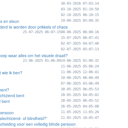
30-03-2026 07:03:14
03-10-2025 01:10:50
02-10-2025 06:10:15
es en steun
19-09-2025 05:09:35
derd te worden door prikkels of chaos
25-07-2025 06:07:15
08-08-2025 06:08:16
15-07-2025 06:07:41
02-07-2025 04:07:48
02-07-2025 05:07:13
roep waar alles om het visuele draait?
21-06-2025 01:06:09
24-06-2025 01:06:32
21-06-2025 05:06:24
t wie ik ben?
11-06-2025 12:06:41
10-06-2025 06:06:49
07-06-2025 03:06:49
 bent?
30-05-2025 06:05:53
echtziend bent
28-05-2025 04:05:02
d bent
28-05-2025 06:05:52
26-05-2025 04:05:08
 persoon
11-05-2025 11:05:26
lechtziend- of blindheid?”
11-05-2025 10:05:47
rscheiding voor een volledig blinde persoon