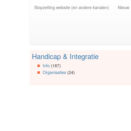
Spring
Stopzetting website (en andere kanalen)
Nieuw
naar
de
inhoud
(Accesskey
1)
Spring
naar
de
Handicap & Integratie
primaire
Spring
zijbalk
naar
Info
(187)
(Accesskey
Artikels
Organisaties
(24)
2)
Spring
naar
Info
Spring
naar
Organisaties
Spring
naar
Social
media