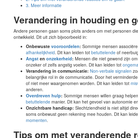
3.
Meer informatie
Verandering in houding en 
Andere personen gaan soms plots anders om met personen die l
ontwikkeld. Dit uit zich bijvoorbeeld in:
Onbewuste
vooroordelen
:
Sommige mensen associëren 
afhankelijkheid
. Dit kan leiden tot
betuttelende
of neerbui
Angst
en
onzekerheid
:
Mensen die niet gewend zijn om 
onzeker of zelfs angstig voelen. Dit kan leiden tot
ongemak
Verandering in communicatie:
Non-verbale signalen
zo
belangrijke rol in de communicatie. Door het verminderde
of niet meer waargenomen worden. Dit kan leiden tot
mis
anderen.
Overdreven hulp
:
Sommige mensen willen graag helpen,
betuttelende
manier. Dit kan het gevoel van autonomie en
Onzichtbare handicap:
Slechtziendheid is niet altijd d
soms onbewust geen rekening mee houden. Dit kan leiden 
momenten
.
Tips om met veranderende r