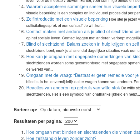
leven voor de meeste vrouwen. Echter, voor sommige blinde en slec
Waarom accepteren sommigen sneller hun visuele beper
visuele beperking is een complex en individueel proces dat per pers
Zelfintroductie met een visuele beperking
Hoe stel je jezelf
sollicitatiegesprek of een cursus? Je wilt kort...
Contact maken met anderen als je blind of slechtziend be
op het sociale leven. Contact leggen met anderen verloopt mogelijk
Blind of slechtziend: Balans zoeken in hulp krijgen en ze
slechtziend bent, merk je al snel dat dagelijkse situaties vaak een ui
Hoe kan je omgaan met ongepaste opmerkingen van kinde
slechtzienden worden soms geconfronteerd met ongepaste opmerkin
de wereld van...
Omgaan met de vraag: “Bestaat er geen remedie voor je s
blind is, is het onvermijdelijk dat er vragen komen van anderen. E
Reacties van anderen op gebruik van witte stok
De witte s
slechtzienden. Het is een symbool van onafhankelijkheid en helpt...
Sorteer op:
Resultaten per pagina:
Hoe omgaan met blinden en slechtzienden die vinden dat
Hoe zelfstandig leven zonder zicht?