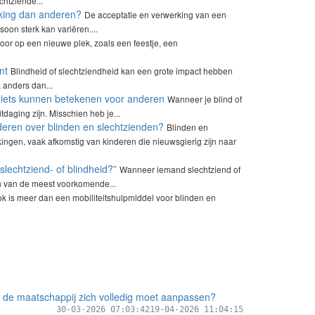
htziende...
king dan anderen?
De acceptatie en verwerking van een
oon sterk kan variëren....
 voor op een nieuwe plek, zoals een feestje, een
nt
Blindheid of slechtziendheid kan een grote impact hebben
 anders dan...
lf iets kunnen betekenen voor anderen
Wanneer je blind of
tdaging zijn. Misschien heb je...
ren over blinden en slechtzienden?
Blinden en
gen, vaak afkomstig van kinderen die nieuwsgierig zijn naar
lechtziend- of blindheid?”
Wanneer iemand slechtziend of
en van de meest voorkomende...
tok is meer dan een mobiliteitshulpmiddel voor blinden en
 de maatschappij zich volledig moet aanpassen?
30-03-2026 07:03:42
19-04-2026 11:04:15