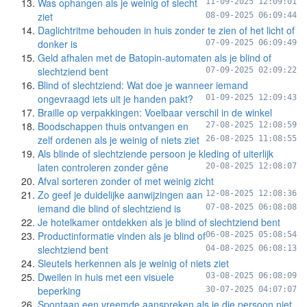
Was ophangen als je weinig of slecht
11-09-2025 12:09:01
ziet
08-09-2025 06:09:44
Daglichtritme behouden in huis zonder te zien of het licht of
donker is
07-09-2025 06:09:49
Geld afhalen met de Batopin-automaten als je blind of
slechtziend bent
07-09-2025 02:09:22
Blind of slechtziend: Wat doe je wanneer iemand
ongevraagd iets uit je handen pakt?
01-09-2025 12:09:43
Braille op verpakkingen: Voelbaar verschil in de winkel
Boodschappen thuis ontvangen en
27-08-2025 12:08:59
zelf ordenen als je weinig of niets ziet
26-08-2025 11:08:55
Als blinde of slechtziende persoon je kleding of uiterlijk
laten controleren zonder gêne
20-08-2025 12:08:07
Afval sorteren zonder of met weinig zicht
Zo geef je duidelijke aanwijzingen aan
12-08-2025 12:08:36
iemand die blind of slechtziend is
07-08-2025 06:08:08
Je hotelkamer ontdekken als je blind of slechtziend bent
Productinformatie vinden als je blind of
06-08-2025 05:08:54
slechtziend bent
04-08-2025 06:08:13
Sleutels herkennen als je weinig of niets ziet
Dweilen in huis met een visuele
03-08-2025 06:08:09
beperking
30-07-2025 04:07:07
Spontaan een vreemde aanspreken als je die persoon niet