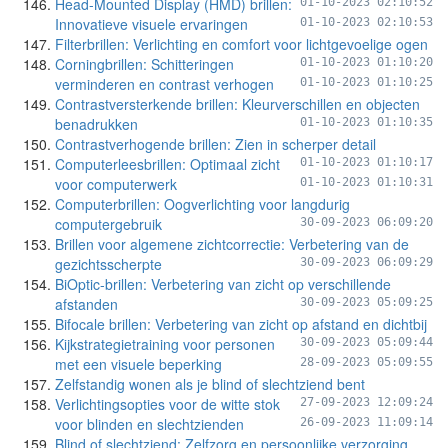
Head-Mounted Display (HMD) brillen:
01-10-2023 02:10:52
Innovatieve visuele ervaringen
01-10-2023 02:10:53
Filterbrillen: Verlichting en comfort voor lichtgevoelige ogen
Corningbrillen: Schitteringen
01-10-2023 01:10:20
verminderen en contrast verhogen
01-10-2023 01:10:25
Contrastversterkende brillen: Kleurverschillen en objecten
benadrukken
01-10-2023 01:10:35
Contrastverhogende brillen: Zien in scherper detail
Computerleesbrillen: Optimaal zicht
01-10-2023 01:10:17
voor computerwerk
01-10-2023 01:10:31
Computerbrillen: Oogverlichting voor langdurig
computergebruik
30-09-2023 06:09:20
Brillen voor algemene zichtcorrectie: Verbetering van de
gezichtsscherpte
30-09-2023 06:09:29
BiOptic-brillen: Verbetering van zicht op verschillende
afstanden
30-09-2023 05:09:25
Bifocale brillen: Verbetering van zicht op afstand en dichtbij
Kijkstrategietraining voor personen
30-09-2023 05:09:44
met een visuele beperking
28-09-2023 05:09:55
Zelfstandig wonen als je blind of slechtziend bent
Verlichtingsopties voor de witte stok
27-09-2023 12:09:24
voor blinden en slechtzienden
26-09-2023 11:09:14
Blind of slechtziend: Zelfzorg en persoonlijke verzorging