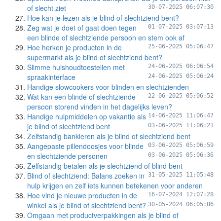
of slecht ziet
30-07-2025 06:07:30
Hoe kan je lezen als je blind of slechtziend bent?
Zeg wat je doet of gaat doen tegen
01-07-2025 03:07:13
een blinde of slechtziende persoon en stem ook af
Hoe herken je producten in de
25-06-2025 05:06:47
supermarkt als je blind of slechtziend bent?
Slimme huishoudtoestellen met
24-06-2025 06:06:54
spraakinterface
24-06-2025 05:06:24
Handige slowcookers voor blinden en slechtzienden
Wat kan een blinde of slechtziende
22-06-2025 05:06:52
persoon storend vinden in het dagelijks leven?
Handige hulpmiddelen op vakantie als
14-06-2025 11:06:47
je blind of slechtziend bent
03-06-2025 11:06:21
Zelfstandig bankieren als je blind of slechtziend bent
Aangepaste pillendoosjes voor blinde
03-06-2025 05:06:59
en slechtziende personen
03-06-2025 05:06:36
Zelfstandig betalen als je slechtziend of blind bent
Blind of slechtziend: Balans zoeken in
31-05-2025 11:05:48
hulp krijgen en zelf iets kunnen betekenen voor anderen
Hoe vind je nieuwe producten in de
16-07-2024 12:07:28
winkel als je blind of slechtziend bent?
30-05-2024 06:05:06
Omgaan met productverpakkingen als je blind of