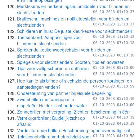
en slimme oplossingen
Merktekens en herkenningshulpmiddelen voor blinden en
slechtzienden
06-10-2023 01:10:37
Brailleschrijfmachines en notitietoestellen voor blinden en
slechtzienden
06-10-2023 12:10:17
Schilderen in huis: De juiste kleurkeuze voor slechtzienden
Toetsenbord: Aanpassingen voor
06-10-2023 11:10:12
blinden en slechtzienden
06-10-2023 07:10:18
Sprekende keukenweegschalen voor blinden en
slechtzienden
06-10-2023 06:10:16
Spiegels voor slechtzienden: Soorten, tips en adviezen
Tips voor veilig scheren en ontharen
05-10-2023 05:10:09
voor blinden en slechtzienden
05-10-2023 04:10:20
Hoe kan je als blinde of slechtziende persoon kortingen en
aanbiedingen vinden?
04-10-2023 03:10:59
Ondersteuning van partner bij visuele beperking
Zwembrillen met aangepaste
03-10-2023 05:10:10
dioptrieën: Helder zicht onder water
01-10-2023 04:10:00
Zonnebrillen met vergroting: Zicht en bescherming in één
Verrekijkerbrillen: Duidelijk zicht op
01-10-2023 04:10:39
afstand
01-10-2023 04:10:19
Verduisterende brillen: Bescherming tegen overmatig licht
Telescoopbrillen: Verbeterd zicht voor
01-10-2023 04:10:58