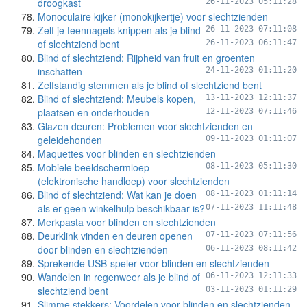
droogkast
26-11-2023 05:11:28
Monoculaire kijker (monokijkertje) voor slechtzienden
Zelf je teennagels knippen als je blind
26-11-2023 07:11:08
of slechtziend bent
26-11-2023 06:11:47
Blind of slechtziend: Rijpheid van fruit en groenten
inschatten
24-11-2023 01:11:20
Zelfstandig stemmen als je blind of slechtziend bent
Blind of slechtziend: Meubels kopen,
13-11-2023 12:11:37
plaatsen en onderhouden
12-11-2023 07:11:46
Glazen deuren: Problemen voor slechtzienden en
geleidehonden
09-11-2023 01:11:07
Maquettes voor blinden en slechtzienden
Mobiele beeldschermloep
08-11-2023 05:11:30
(elektronische handloep) voor slechtzienden
Blind of slechtziend: Wat kan je doen
08-11-2023 01:11:14
als er geen winkelhulp beschikbaar is?
07-11-2023 11:11:48
Merkpasta voor blinden en slechtzienden
Deurklink vinden en deuren openen
07-11-2023 07:11:56
door blinden en slechtzienden
06-11-2023 08:11:42
Sprekende USB-speler voor blinden en slechtzienden
Wandelen in regenweer als je blind of
06-11-2023 12:11:33
slechtziend bent
03-11-2023 01:11:29
Slimme stekkers: Voordelen voor blinden en slechtzienden