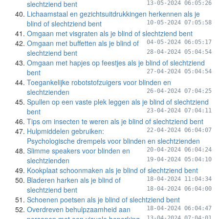
slechtziend bent
13-05-2024 06:05:26
Lichaamstaal en gezichtsuitdrukkingen herkennen als je
blind of slechtziend bent
10-05-2024 07:05:58
Omgaan met visgraten als je blind of slechtziend bent
Omgaan met buffetten als je blind of
04-05-2024 06:05:17
slechtziend bent
28-04-2024 05:04:54
Omgaan met hapjes op feestjes als je blind of slechtziend
bent
27-04-2024 05:04:54
Toegankelijke robotstofzuigers voor blinden en
slechtzienden
26-04-2024 07:04:25
Spullen op een vaste plek leggen als je blind of slechtziend
bent
23-04-2024 07:04:11
Tips om insecten te weren als je blind of slechtziend bent
Hulpmiddelen gebruiken:
22-04-2024 06:04:07
Psychologische drempels voor blinden en slechtzienden
Slimme speakers voor blinden en
20-04-2024 06:04:24
slechtzienden
19-04-2024 05:04:10
Kookplaat schoonmaken als je blind of slechtziend bent
Bladeren harken als je blind of
18-04-2024 11:04:34
slechtziend bent
18-04-2024 06:04:00
Schoenen poetsen als je blind of slechtziend bent
Overdreven behulpzaamheid aan
18-04-2024 06:04:47
13-04-2024 07:04:01