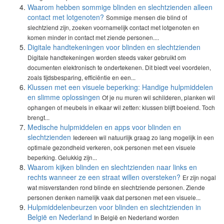
Waarom hebben sommige blinden en slechtzienden alleen
contact met lotgenoten?
Sommige mensen die blind of
slechtziend zijn, zoeken voornamelijk contact met lotgenoten en
komen minder in contact met ziende personen....
Digitale handtekeningen voor blinden en slechtzienden
Digitale handtekeningen worden steeds vaker gebruikt om
documenten elektronisch te ondertekenen. Dit biedt veel voordelen,
zoals tijdsbesparing, efficiëntie en een...
Klussen met een visuele beperking: Handige hulpmiddelen
en slimme oplossingen
Of je nu muren wil schilderen, planken wil
ophangen of meubels in elkaar wil zetten: klussen blijft boeiend. Toch
brengt...
Medische hulpmiddelen en apps voor blinden en
slechtzienden
Iedereen wil natuurlijk graag zo lang mogelijk in een
optimale gezondheid verkeren, ook personen met een visuele
beperking. Gelukkig zijn...
Waarom kijken blinden en slechtzienden naar links en
rechts wanneer ze een straat willen oversteken?
Er zijn nogal
wat misverstanden rond blinde en slechtziende personen. Ziende
personen denken namelijk vaak dat personen met een visuele...
Hulpmiddelenbeurzen voor blinden en slechtzienden in
België en Nederland
In België en Nederland worden