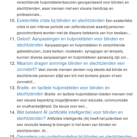
verschillende hulpmiddelenbeurzen georganiseerd voor blinden en
slechtzienden, waar mensen met een visuele handicap en
professionals...
Existentiële crisis bij blinden en slechtzienden
Een existentiële
crisis is een intense periode van zelfonderzoek waarbij personen
geconfronteerd worden met de diepere betekenis van hun bestaan....
Geloof: Aanpassingen en hulpmiddelen voor blinden en
slechtzienden
Aanpassingen en hulpmiddelen In verschillende
gebedshuizen, zoals kerken, moskeeën, synagogen en tempels,
kunnen diverse aanpassingen en hulpmiddelen aanwezig zijn om...
Waarom dragen sommige blinden en slechtzienden een
zonnebril?
Veel ziende mensen denken nog steeds dat blinde en
slechtziende personen altijd een bril met donkere glazen of een
zonnebril...
Braille- en tactiele hulpmiddelen voor blinden en
slechtzienden
Braille- en tactiele hulpmiddelen bieden mensen met
een visuele beperking mogelijkheden voor educatie, communicatie
en onafhankelijkheid. De keuze voor een...
Wat betekent AI (artificiële intelligentie) voor blinden en
slechtzienden?
Artificiële intelligentie (AI) heeft het potentieel om
een revolutie teweeg te brengen in het leven van blinden en
slechtzienden. AI...
Gevoelens van onderhandeling bij blinden en slechtzienden