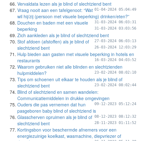
Vervaldata lezen als je blind of slechtziend bent
Vraag nooit aan een tafelgenoot: “Wat
01-04-2024 05:04:49
wil hij/zij (persoon met visuele beperking) drinken/eten?”
Douchen en baden met een visuele
31-03-2024 06:03:31
beperking
31-03-2024 03:03:56
Zich aankleden als je blind of slechtziend bent
Stof afdoen (afstoffen) als je blind of
27-03-2024 06:03:13
slechtziend bent
26-03-2024 12:03:29
Hulp bieden aan gasten met visuele beperking in hotels en
restaurants
16-03-2024 04:03:52
Waarom gebruiken niet alle blinden en slechtzienden
hulpmiddelen?
23-02-2024 08:02:10
Tips om schoenen uit elkaar te houden als je blind of
slechtziend bent
23-02-2024 08:02:44
Blind of slechtziend en samen wandelen:
Communicatiemiddelen in drukke omgevingen
Ouders die pas vernemen dat hun
09-12-2023 05:12:24
pasgeboren baby blind of slechtziend is
Glasscherven opruimen als je blind of
08-12-2023 08:12:32
slechtziend bent
28-11-2023 01:11:52
Kortingsbon voor beschermde afnemers voor een
energiezuinige koelkast, wasmachine, diepvriezer of