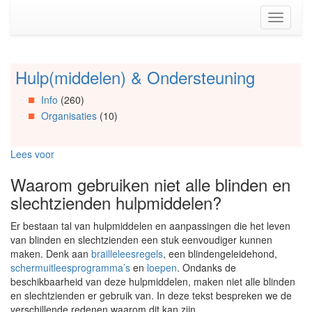
Spring
Toggle
naar
navigati
de
inhoud
(Accesskey
Hulp(middelen) & Ondersteuning
Spring
1)
naar
Spring
Info
(260)
Artikels
naar
Organisaties
(10)
Spring
de
naar
primaire
Info
zijbalk
Lees voor
Spring
(Accesskey
naar
2)
Waarom gebruiken niet alle blinden en
Organisaties
slechtzienden hulpmiddelen?
Spring
naar
Er bestaan tal van hulpmiddelen en aanpassingen die het leven
Social
van blinden en slechtzienden een stuk eenvoudiger kunnen
media
maken. Denk aan
brailleleesregels
, een blindengeleidehond,
schermuitleesprogramma’s
en
loepen
. Ondanks de
beschikbaarheid van deze hulpmiddelen, maken niet alle blinden
en slechtzienden er gebruik van. In deze tekst bespreken we de
verschillende redenen waarom dit kan zijn.