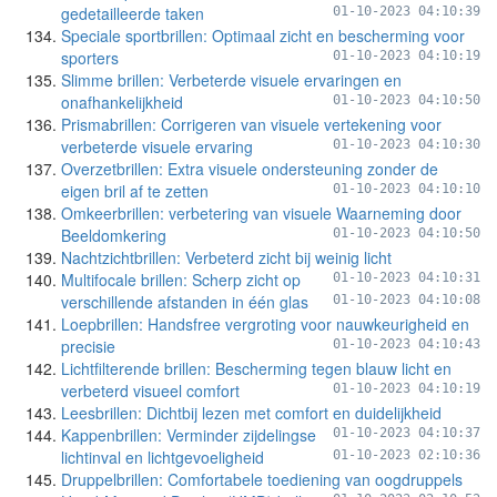
gedetailleerde taken
01-10-2023 04:10:39
Speciale sportbrillen: Optimaal zicht en bescherming voor
sporters
01-10-2023 04:10:19
Slimme brillen: Verbeterde visuele ervaringen en
onafhankelijkheid
01-10-2023 04:10:50
Prismabrillen: Corrigeren van visuele vertekening voor
verbeterde visuele ervaring
01-10-2023 04:10:30
Overzetbrillen: Extra visuele ondersteuning zonder de
eigen bril af te zetten
01-10-2023 04:10:10
Omkeerbrillen: verbetering van visuele Waarneming door
Beeldomkering
01-10-2023 04:10:50
Nachtzichtbrillen: Verbeterd zicht bij weinig licht
Multifocale brillen: Scherp zicht op
01-10-2023 04:10:31
verschillende afstanden in één glas
01-10-2023 04:10:08
Loepbrillen: Handsfree vergroting voor nauwkeurigheid en
precisie
01-10-2023 04:10:43
Lichtfilterende brillen: Bescherming tegen blauw licht en
verbeterd visueel comfort
01-10-2023 04:10:19
Leesbrillen: Dichtbij lezen met comfort en duidelijkheid
Kappenbrillen: Verminder zijdelingse
01-10-2023 04:10:37
lichtinval en lichtgevoeligheid
01-10-2023 02:10:36
Druppelbrillen: Comfortabele toediening van oogdruppels