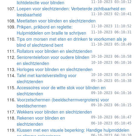
lichtdetectie voor blinden
11-10-2023 03:10:12
Loepen voor slechtzienden: Verbeterde zichtbaarheid en
leesbaarheid
11-10-2023 02:10:41
Meetlatten voor blinden en slechtzienden
Prikpen, prikbord en reglette:
11-10-2023 11:10:52
Hulpmiddelen om braille te schrijven
11-10-2023 06:10:31
Tips om morsen met eten en drinken te voorkomen als je
blind of slechtziend bent
11-10-2023 05:10:49
Rollators voor blinden en slechtzienden
Seniorentelefoon voor oudere blinden
10-10-2023 06:10:58
en slechtzienden
10-10-2023 06:10:16
Horloges voor blinden en slechtzienden
Tafel met kantelverstelling voor
10-10-2023 05:10:54
slechtzienden
09-10-2023 05:10:38
Accessoires voor de witte stok voor blinden en
slechtzienden
09-10-2023 04:10:16
Voorzetschermen (beeldschermvergroters) voor
beeldschermen
09-10-2023 06:10:15
Wekkers voor blinden en slechtzienden
Rekenen voor blinden en
09-10-2023 06:10:47
slechtzienden
06-10-2023 05:10:45
Klussen met een visuele beperking: Handige hulpmiddelen
06-10-2023 04:10:10