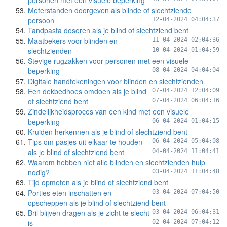
personen met een visuele beperking
Meterstanden doorgeven als blinde of slechtziende
persoon
12-04-2024 04:04:37
Tandpasta doseren als je blind of slechtziend bent
Maatbekers voor blinden en
11-04-2024 02:04:36
slechtzienden
10-04-2024 01:04:59
Stevige rugzakken voor personen met een visuele
beperking
08-04-2024 04:04:04
Digitale handtekeningen voor blinden en slechtzienden
Een dekbedhoes omdoen als je blind
07-04-2024 12:04:09
of slechtziend bent
07-04-2024 06:04:16
Zindelijkheidsproces van een kind met een visuele
beperking
06-04-2024 01:04:15
Kruiden herkennen als je blind of slechtziend bent
Tips om pasjes uit elkaar te houden
06-04-2024 05:04:08
als je blind of slechtziend bent
04-04-2024 11:04:41
Waarom hebben niet alle blinden en slechtzienden hulp
nodig?
03-04-2024 11:04:48
Tijd opmeten als je blind of slechtziend bent
Porties eten inschatten en
03-04-2024 07:04:50
opscheppen als je blind of slechtziend bent
Bril blijven dragen als je zicht te slecht
03-04-2024 06:04:31
is
02-04-2024 07:04:12