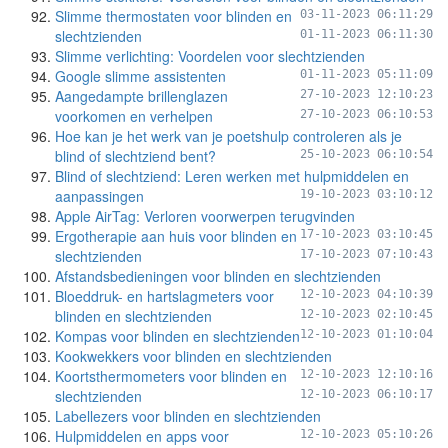
Slimme thermostaten voor blinden en
03-11-2023 06:11:29
slechtzienden
01-11-2023 06:11:30
Slimme verlichting: Voordelen voor slechtzienden
Google slimme assistenten
01-11-2023 05:11:09
Aangedampte brillenglazen
27-10-2023 12:10:23
voorkomen en verhelpen
27-10-2023 06:10:53
Hoe kan je het werk van je poetshulp controleren als je
blind of slechtziend bent?
25-10-2023 06:10:54
Blind of slechtziend: Leren werken met hulpmiddelen en
aanpassingen
19-10-2023 03:10:12
Apple AirTag: Verloren voorwerpen terugvinden
Ergotherapie aan huis voor blinden en
17-10-2023 03:10:45
slechtzienden
17-10-2023 07:10:43
Afstandsbedieningen voor blinden en slechtzienden
Bloeddruk- en hartslagmeters voor
12-10-2023 04:10:39
blinden en slechtzienden
12-10-2023 02:10:45
Kompas voor blinden en slechtzienden
12-10-2023 01:10:04
Kookwekkers voor blinden en slechtzienden
Koortsthermometers voor blinden en
12-10-2023 12:10:16
slechtzienden
12-10-2023 06:10:17
Labellezers voor blinden en slechtzienden
Hulpmiddelen en apps voor
12-10-2023 05:10:26