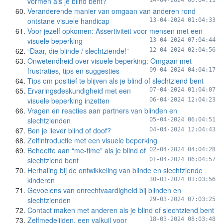
vormen als je blind bent?
14-04-2024 06:04:11
Veranderende manier van omgaan van anderen rond
ontstane visuele handicap
13-04-2024 01:04:33
Voor jezelf opkomen: Assertiviteit voor mensen met een
visuele beperking
13-04-2024 07:04:44
“Daar, die blinde / slechtziende!”
12-04-2024 02:04:56
Onwetendheid over visuele beperking: Omgaan met
frustraties, tips en suggesties
09-04-2024 04:04:17
Tips om positief te blijven als je blind of slechtziend bent
Ervaringsdeskundigheid met een
07-04-2024 01:04:07
visuele beperking inzetten
06-04-2024 12:04:23
Vragen en reacties aan partners van blinden en
slechtzienden
05-04-2024 06:04:51
Ben je liever blind of doof?
04-04-2024 12:04:43
Zelfintroductie met een visuele beperking
Behoefte aan “me-time” als je blind of
02-04-2024 04:04:28
slechtziend bent
01-04-2024 06:04:57
Herhaling bij de ontwikkeling van blinde en slechtziende
kinderen
30-03-2024 01:03:56
Gevoelens van onrechtvaardigheid bij blinden en
slechtzienden
29-03-2024 07:03:25
Contact maken met anderen als je blind of slechtziend bent
Zelfmedelijden, een valkuil voor
18-03-2024 08:03:48