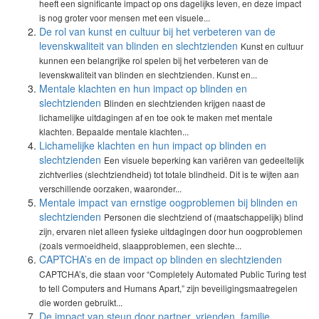
heeft een significante impact op ons dagelijks leven, en deze impact
is nog groter voor mensen met een visuele...
De rol van kunst en cultuur bij het verbeteren van de
levenskwaliteit van blinden en slechtzienden
Kunst en cultuur
kunnen een belangrijke rol spelen bij het verbeteren van de
levenskwaliteit van blinden en slechtzienden. Kunst en...
Mentale klachten en hun impact op blinden en
slechtzienden
Blinden en slechtzienden krijgen naast de
lichamelijke uitdagingen af en toe ook te maken met mentale
klachten. Bepaalde mentale klachten...
Lichamelijke klachten en hun impact op blinden en
slechtzienden
Een visuele beperking kan variëren van gedeeltelijk
zichtverlies (slechtziendheid) tot totale blindheid. Dit is te wijten aan
verschillende oorzaken, waaronder...
Mentale impact van ernstige oogproblemen bij blinden en
slechtzienden
Personen die slechtziend of (maatschappelijk) blind
zijn, ervaren niet alleen fysieke uitdagingen door hun oogproblemen
(zoals vermoeidheid, slaapproblemen, een slechte...
CAPTCHA’s en de impact op blinden en slechtzienden
CAPTCHA’s, die staan voor “Completely Automated Public Turing test
to tell Computers and Humans Apart,” zijn beveiligingsmaatregelen
die worden gebruikt...
De impact van steun door partner, vrienden, familie,