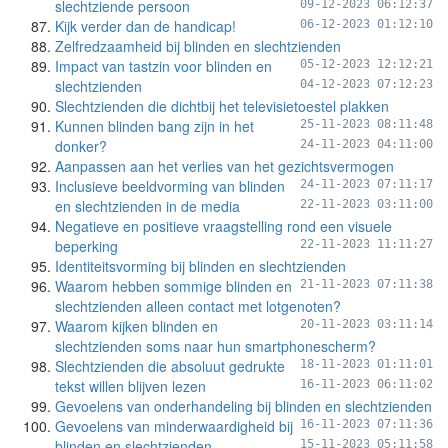
slechtziende persoon
09-12-2023 06:12:37
Kijk verder dan de handicap!
06-12-2023 01:12:10
Zelfredzaamheid bij blinden en slechtzienden
Impact van tastzin voor blinden en
05-12-2023 12:12:21
slechtzienden
04-12-2023 07:12:23
Slechtzienden die dichtbij het televisietoestel plakken
Kunnen blinden bang zijn in het
25-11-2023 08:11:48
donker?
24-11-2023 04:11:00
Aanpassen aan het verlies van het gezichtsvermogen
Inclusieve beeldvorming van blinden
24-11-2023 07:11:17
en slechtzienden in de media
22-11-2023 03:11:00
Negatieve en positieve vraagstelling rond een visuele
beperking
22-11-2023 11:11:27
Identiteitsvorming bij blinden en slechtzienden
Waarom hebben sommige blinden en
21-11-2023 07:11:38
slechtzienden alleen contact met lotgenoten?
Waarom kijken blinden en
20-11-2023 03:11:14
slechtzienden soms naar hun smartphonescherm?
Slechtzienden die absoluut gedrukte
18-11-2023 01:11:01
tekst willen blijven lezen
16-11-2023 06:11:02
Gevoelens van onderhandeling bij blinden en slechtzienden
Gevoelens van minderwaardigheid bij
16-11-2023 07:11:36
blinden en slechtzienden
15-11-2023 05:11:58