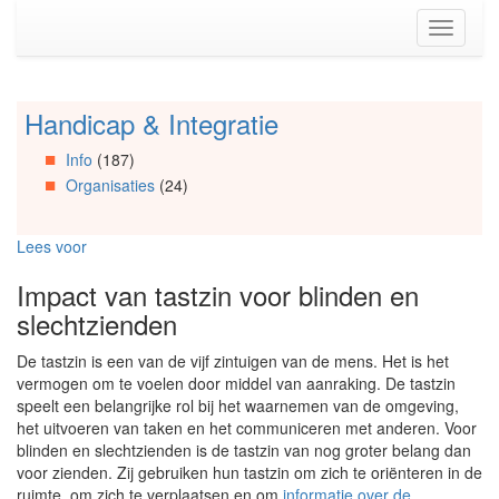
Spring
Toggle
naar
navigati
de
inhoud
(Accesskey
Handicap & Integratie
Spring
1)
naar
Spring
Info
(187)
Artikels
naar
Organisaties
(24)
Spring
de
naar
primaire
Info
zijbalk
Lees voor
Spring
(Accesskey
naar
2)
Impact van tastzin voor blinden en
Organisaties
slechtzienden
Spring
naar
De tastzin is een van de vijf zintuigen van de mens. Het is het
Social
vermogen om te voelen door middel van aanraking. De tastzin
media
speelt een belangrijke rol bij het waarnemen van de omgeving,
het uitvoeren van taken en het communiceren met anderen. Voor
blinden en slechtzienden is de tastzin van nog groter belang dan
voor zienden. Zij gebruiken hun tastzin om zich te oriënteren in de
ruimte, om zich te verplaatsen en om
informatie over de