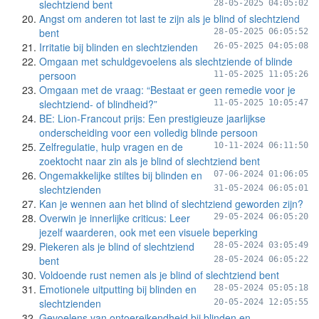
slechtziend bent
28-05-2025 04:05:02
Angst om anderen tot last te zijn als je blind of slechtziend
bent
28-05-2025 06:05:52
Irritatie bij blinden en slechtzienden
26-05-2025 04:05:08
Omgaan met schuldgevoelens als slechtziende of blinde
persoon
11-05-2025 11:05:26
Omgaan met de vraag: “Bestaat er geen remedie voor je
slechtziend- of blindheid?”
11-05-2025 10:05:47
BE: Lion-Francout prijs: Een prestigieuze jaarlijkse
onderscheiding voor een volledig blinde persoon
Zelfregulatie, hulp vragen en de
10-11-2024 06:11:50
zoektocht naar zin als je blind of slechtziend bent
Ongemakkelijke stiltes bij blinden en
07-06-2024 01:06:05
slechtzienden
31-05-2024 06:05:01
Kan je wennen aan het blind of slechtziend geworden zijn?
Overwin je innerlijke criticus: Leer
29-05-2024 06:05:20
jezelf waarderen, ook met een visuele beperking
Piekeren als je blind of slechtziend
28-05-2024 03:05:49
bent
28-05-2024 06:05:22
Voldoende rust nemen als je blind of slechtziend bent
Emotionele uitputting bij blinden en
28-05-2024 05:05:18
slechtzienden
20-05-2024 12:05:55
Gevoelens van ontoereikendheid bij blinden en