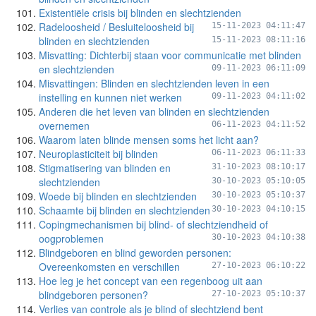
Existentiële crisis bij blinden en slechtzienden
Radeloosheid / Besluiteloosheid bij
15-11-2023 04:11:47
blinden en slechtzienden
15-11-2023 08:11:16
Misvatting: Dichterbij staan voor communicatie met blinden
en slechtzienden
09-11-2023 06:11:09
Misvattingen: Blinden en slechtzienden leven in een
instelling en kunnen niet werken
09-11-2023 04:11:02
Anderen die het leven van blinden en slechtzienden
overnemen
06-11-2023 04:11:52
Waarom laten blinde mensen soms het licht aan?
Neuroplasticiteit bij blinden
06-11-2023 06:11:33
Stigmatisering van blinden en
31-10-2023 08:10:17
slechtzienden
30-10-2023 05:10:05
Woede bij blinden en slechtzienden
30-10-2023 05:10:37
Schaamte bij blinden en slechtzienden
30-10-2023 04:10:15
Copingmechanismen bij blind- of slechtziendheid of
oogproblemen
30-10-2023 04:10:38
Blindgeboren en blind geworden personen:
Overeenkomsten en verschillen
27-10-2023 06:10:22
Hoe leg je het concept van een regenboog uit aan
blindgeboren personen?
27-10-2023 05:10:37
Verlies van controle als je blind of slechtziend bent