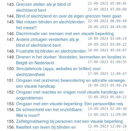
Grenzen stellen als je blind of
22-09-2023 05:09:45
slechtziend bent
22-09-2023 07:09:00
Blind of slechtziend en over de eigen grenzen heen gaan
Wat missen blinden en slechtzienden
22-09-2023 06:09:49
het meest?
20-09-2023 04:09:06
Discriminatie van mensen met een visuele beperking
Andere zintuigen versterken als je
20-09-2023 03:09:24
blind of slechtziend bent
20-09-2023 03:09:22
Frustratie bij blinden en slechtzienden
18-09-2023 05:09:07
Dineren in het donker: Voordelen, kenmerken en locaties in
België en Nederland
17-09-2023 01:09:55
Simulatietools (apps, websites en brillen) voor
slechtziendheid
17-09-2023 12:09:47
Omgaan met (extreme) bewondering en adoratie vanwege
een visuele handicap
16-09-2023 05:09:29
Omgaan met reacties en vragen rond visuele handicap en
oogproblemen
15-09-2023 05:09:22
Omgaan met een visuele beperking: Een persoonlijke reis
De schoonheid van het onzichtbare:
14-09-2023 02:09:30
Wat is mooi?
13-09-2023 11:09:09
Zelfstigmatisering bij personen met een visuele beperking
Kwaliteit van leven bij blinden en
12-09-2023 12:09:28