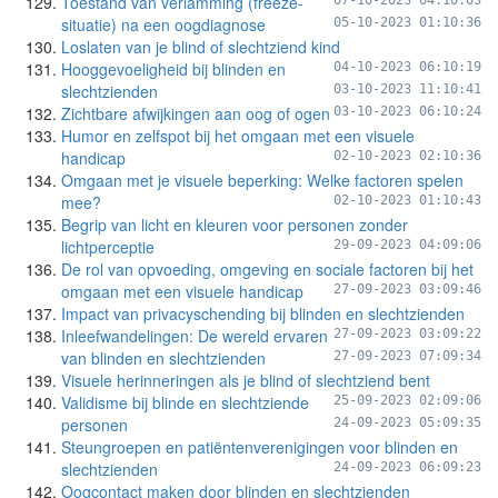
Toestand van verlamming (freeze-
07-10-2023 04:10:03
situatie) na een oogdiagnose
05-10-2023 01:10:36
Loslaten van je blind of slechtziend kind
Hooggevoeligheid bij blinden en
04-10-2023 06:10:19
slechtzienden
03-10-2023 11:10:41
Zichtbare afwijkingen aan oog of ogen
03-10-2023 06:10:24
Humor en zelfspot bij het omgaan met een visuele
handicap
02-10-2023 02:10:36
Omgaan met je visuele beperking: Welke factoren spelen
mee?
02-10-2023 01:10:43
Begrip van licht en kleuren voor personen zonder
lichtperceptie
29-09-2023 04:09:06
De rol van opvoeding, omgeving en sociale factoren bij het
omgaan met een visuele handicap
27-09-2023 03:09:46
Impact van privacyschending bij blinden en slechtzienden
Inleefwandelingen: De wereld ervaren
27-09-2023 03:09:22
van blinden en slechtzienden
27-09-2023 07:09:34
Visuele herinneringen als je blind of slechtziend bent
Validisme bij blinde en slechtziende
25-09-2023 02:09:06
personen
24-09-2023 05:09:35
Steungroepen en patiëntenverenigingen voor blinden en
slechtzienden
24-09-2023 06:09:23
Oogcontact maken door blinden en slechtzienden