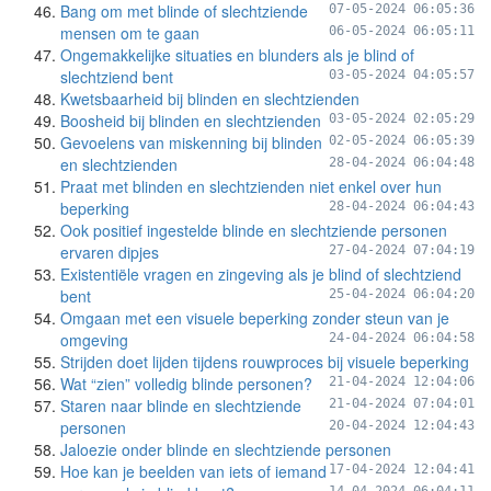
Bang om met blinde of slechtziende
07-05-2024 06:05:36
mensen om te gaan
06-05-2024 06:05:11
Ongemakkelijke situaties en blunders als je blind of
slechtziend bent
03-05-2024 04:05:57
Kwetsbaarheid bij blinden en slechtzienden
Boosheid bij blinden en slechtzienden
03-05-2024 02:05:29
Gevoelens van miskenning bij blinden
02-05-2024 06:05:39
en slechtzienden
28-04-2024 06:04:48
Praat met blinden en slechtzienden niet enkel over hun
beperking
28-04-2024 06:04:43
Ook positief ingestelde blinde en slechtziende personen
ervaren dipjes
27-04-2024 07:04:19
Existentiële vragen en zingeving als je blind of slechtziend
bent
25-04-2024 06:04:20
Omgaan met een visuele beperking zonder steun van je
omgeving
24-04-2024 06:04:58
Strijden doet lijden tijdens rouwproces bij visuele beperking
Wat “zien” volledig blinde personen?
21-04-2024 12:04:06
Staren naar blinde en slechtziende
21-04-2024 07:04:01
personen
20-04-2024 12:04:43
Jaloezie onder blinde en slechtziende personen
Hoe kan je beelden van iets of iemand
17-04-2024 12:04:41