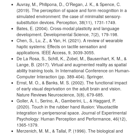
Auvray, M., Philipona, D., O’Regan, J. K., & Spence, C.
(2019). The perception of space and form recognition in a
simulated environment: the case of minimalist sensory-
substitution devices. Perception, 38(11), 1731-1749.
Bates, E. (2004). Cross-modal plasticity and language
development. Developmental Science, 7(2), 179-198.
Chen, S., Lu, Z., & Yan, H. (2021). A review of wearable
haptic systems: Effects on tactile sensation and
applications. IEEE Access, 9, 3039-3055.
De La Rosa, S., Schill, K., Zobel, M., Bausenhart, K. M., &
Lange, B. (2017). Virtual and augmented reality as spatial
ability training tools. In International Conference on Human-
Computer Interaction (pp. 389-404). Springer.
Ernst, M. O., & Banks, M. S. (2002). The functional impact
of early visual deprivation on the adult brain and vision.
Nature Reviews Neuroscience, 3(8), 679-685.
Goller, A. I., Serino, A., Gamberini, L., & Haggard, P.
(2020). Touch in the rubber hand illusion: Visuotactile
integration in peripersonal space. Journal of Experimental
Psychology: Human Perception and Performance, 46(12),
1365-1379.
Merzenich, M. M., & Tallal, P. (1996). The biological and