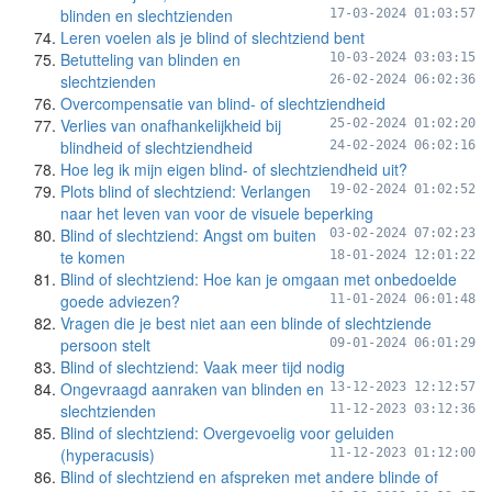
blinden en slechtzienden
17-03-2024 01:03:57
Leren voelen als je blind of slechtziend bent
Betutteling van blinden en
10-03-2024 03:03:15
slechtzienden
26-02-2024 06:02:36
Overcompensatie van blind- of slechtziendheid
Verlies van onafhankelijkheid bij
25-02-2024 01:02:20
blindheid of slechtziendheid
24-02-2024 06:02:16
Hoe leg ik mijn eigen blind- of slechtziendheid uit?
Plots blind of slechtziend: Verlangen
19-02-2024 01:02:52
naar het leven van voor de visuele beperking
Blind of slechtziend: Angst om buiten
03-02-2024 07:02:23
te komen
18-01-2024 12:01:22
Blind of slechtziend: Hoe kan je omgaan met onbedoelde
goede adviezen?
11-01-2024 06:01:48
Vragen die je best niet aan een blinde of slechtziende
persoon stelt
09-01-2024 06:01:29
Blind of slechtziend: Vaak meer tijd nodig
Ongevraagd aanraken van blinden en
13-12-2023 12:12:57
slechtzienden
11-12-2023 03:12:36
Blind of slechtziend: Overgevoelig voor geluiden
(hyperacusis)
11-12-2023 01:12:00
Blind of slechtziend en afspreken met andere blinde of