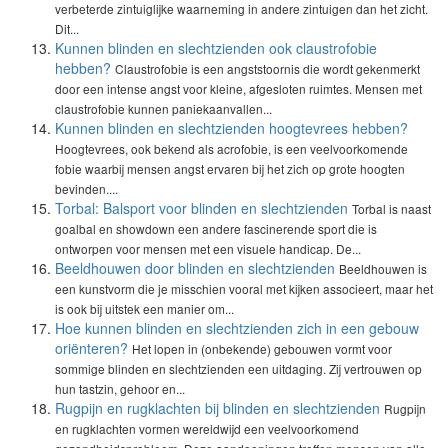
verbeterde zintuiglijke waarneming in andere zintuigen dan het zicht.
Dit...
Kunnen blinden en slechtzienden ook claustrofobie
hebben?
Claustrofobie is een angststoornis die wordt gekenmerkt
door een intense angst voor kleine, afgesloten ruimtes. Mensen met
claustrofobie kunnen paniekaanvallen...
Kunnen blinden en slechtzienden hoogtevrees hebben?
Hoogtevrees, ook bekend als acrofobie, is een veelvoorkomende
fobie waarbij mensen angst ervaren bij het zich op grote hoogten
bevinden....
Torbal: Balsport voor blinden en slechtzienden
Torbal is naast
goalbal en showdown een andere fascinerende sport die is
ontworpen voor mensen met een visuele handicap. De...
Beeldhouwen door blinden en slechtzienden
Beeldhouwen is
een kunstvorm die je misschien vooral met kijken associeert, maar het
is ook bij uitstek een manier om...
Hoe kunnen blinden en slechtzienden zich in een gebouw
oriënteren?
Het lopen in (onbekende) gebouwen vormt voor
sommige blinden en slechtzienden een uitdaging. Zij vertrouwen op
hun tastzin, gehoor en...
Rugpijn en rugklachten bij blinden en slechtzienden
Rugpijn
en rugklachten vormen wereldwijd een veelvoorkomend