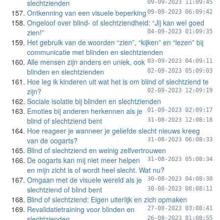
slechtzienden
09-09-2023 11:09:45
Ontkenning van een visuele beperking
09-09-2023 06:09:42
Ongeloof over blind- of slechtziendheid: “Jij kan wel goed
zien!”
04-09-2023 01:09:35
Het gebruik van de woorden “zien”, “kijken” en “lezen” bij
communicatie met blinden en slechtzienden
Alle mensen zijn anders en uniek, ook
03-09-2023 04:09:11
blinden en slechtzienden
02-09-2023 05:09:03
Hoe leg ik kinderen uit wat het is om blind of slechtziend te
zijn?
02-09-2023 12:09:19
Sociale isolatie bij blinden en slechtzienden
Emoties bij anderen herkennen als je
01-09-2023 02:09:17
blind of slechtziend bent
31-08-2023 12:08:18
Hoe reageer je wanneer je geliefde slecht nieuws kreeg
van de oogarts?
31-08-2023 06:08:33
Blind of slechtziend en weinig zelfvertrouwen
De oogarts kan mij niet meer helpen
31-08-2023 05:08:34
en mijn zicht is of wordt heel slecht. Wat nu?
Omgaan met de visuele wereld als je
30-08-2023 04:08:30
slechtziend of blind bent
30-08-2023 08:08:11
Blind of slechtziend: Eigen uiterlijk en zich opmaken
Revalidatietraining voor blinden en
27-08-2023 03:08:41
slechtzienden
26-08-2023 01:08:55