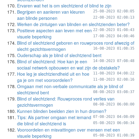
Ervaren wat het is om slechtziend of blind te zijn
Begrijpen en aanleren van kleuren
25-08-2023 02:08:05
aan blinde personen
22-08-2023 02:08:13
Werken de zintuigen van blinden en slechtzienden beter?
Positieve aspecten aan leven met een
22-08-2023 01:08:43
visuele beperking
17-08-2023 04:08:46
Blind of slechtziend geboren en rouwproces rond afwezig of
slecht gezichtsvermogen
16-08-2023 01:08:35
Ouderschap als je blind of slechtziend bent
Blind of slechtziend: Hoe kan je een
14-08-2023 07:08:48
sociaal netwerk opbouwen en wat zijn de obstakels?
Hoe leg je slechtziendheid uit en hoe
11-08-2023 04:08:22
ga je om met vooroordelen?
11-08-2023 02:08:16
Omgaan met non-verbale communicatie als je blind of
slechtziend bent
08-08-2023 03:08:37
Blind of slechtziend: Rouwproces rond verlies van
gezichtsvermogen
08-08-2023 06:08:00
Kunnen blinden beelden zien in hun dromen?
Tips: Als partner omgaan met iemand
07-08-2023 04:08:09
die blind of slechtziend is
05-08-2023 06:08:34
Vooroordelen en misvattingen over mensen met een
visuele beperking
05-08-2023 01:08:39