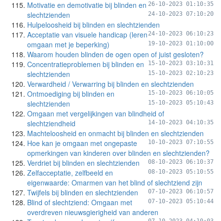
Motivatie en demotivatie bij blinden en
26-10-2023 01:10:35
slechtzienden
24-10-2023 07:10:20
Hulpeloosheid bij blinden en slechtzienden
Acceptatie van visuele handicap (leren
24-10-2023 06:10:23
omgaan met je beperking)
19-10-2023 01:10:00
Waarom houden blinden de ogen open of juist gesloten?
Concentratieproblemen bij blinden en
15-10-2023 03:10:31
slechtzienden
15-10-2023 02:10:23
Verwardheid / Verwarring bij blinden en slechtzienden
Ontmoediging bij blinden en
15-10-2023 06:10:05
slechtzienden
15-10-2023 05:10:43
Omgaan met vergelijkingen van blindheid of
slechtziendheid
14-10-2023 04:10:35
Machteloosheid en onmacht bij blinden en slechtzienden
Hoe kan je omgaan met ongepaste
10-10-2023 07:10:55
opmerkingen van kinderen over blinden en slechtzienden?
Verdriet bij blinden en slechtzienden
08-10-2023 06:10:37
Zelfacceptatie, zelfbeeld en
08-10-2023 05:10:55
eigenwaarde: Omarmen van het blind of slechtziend zijn
Twijfels bij blinden en slechtzienden
07-10-2023 06:10:57
Blind of slechtziend: Omgaan met
07-10-2023 05:10:44
overdreven nieuwsgierigheid van anderen