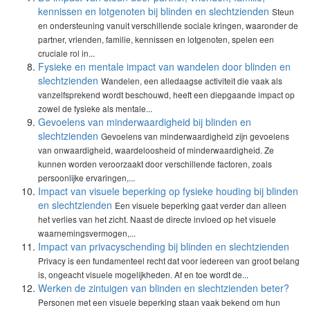
kennissen en lotgenoten bij blinden en slechtzienden
Steun
en ondersteuning vanuit verschillende sociale kringen, waaronder de
partner, vrienden, familie, kennissen en lotgenoten, spelen een
cruciale rol in...
Fysieke en mentale impact van wandelen door blinden en
slechtzienden
Wandelen, een alledaagse activiteit die vaak als
vanzelfsprekend wordt beschouwd, heeft een diepgaande impact op
zowel de fysieke als mentale...
Gevoelens van minderwaardigheid bij blinden en
slechtzienden
Gevoelens van minderwaardigheid zijn gevoelens
van onwaardigheid, waardeloosheid of minderwaardigheid. Ze
kunnen worden veroorzaakt door verschillende factoren, zoals
persoonlijke ervaringen,...
Impact van visuele beperking op fysieke houding bij blinden
en slechtzienden
Een visuele beperking gaat verder dan alleen
het verlies van het zicht. Naast de directe invloed op het visuele
waarnemingsvermogen,...
Impact van privacyschending bij blinden en slechtzienden
Privacy is een fundamenteel recht dat voor iedereen van groot belang
is, ongeacht visuele mogelijkheden. Af en toe wordt de...
Werken de zintuigen van blinden en slechtzienden beter?
Personen met een visuele beperking staan vaak bekend om hun