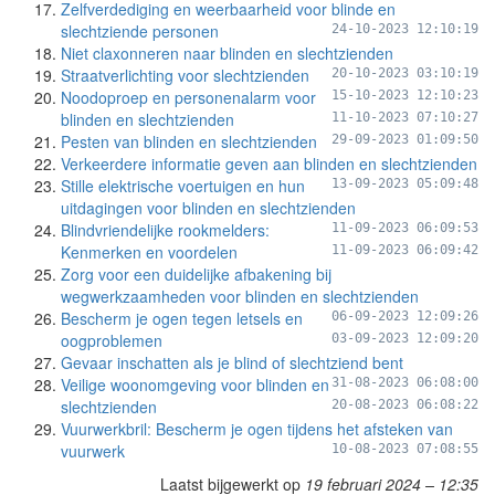
Zelfverdediging en weerbaarheid voor blinde en
slechtziende personen
24-10-2023 12:10:19
Niet claxonneren naar blinden en slechtzienden
Straatverlichting voor slechtzienden
20-10-2023 03:10:19
Noodoproep en personenalarm voor
15-10-2023 12:10:23
blinden en slechtzienden
11-10-2023 07:10:27
Pesten van blinden en slechtzienden
29-09-2023 01:09:50
Verkeerdere informatie geven aan blinden en slechtzienden
Stille elektrische voertuigen en hun
13-09-2023 05:09:48
uitdagingen voor blinden en slechtzienden
Blindvriendelijke rookmelders:
11-09-2023 06:09:53
Kenmerken en voordelen
11-09-2023 06:09:42
Zorg voor een duidelijke afbakening bij
wegwerkzaamheden voor blinden en slechtzienden
Bescherm je ogen tegen letsels en
06-09-2023 12:09:26
oogproblemen
03-09-2023 12:09:20
Gevaar inschatten als je blind of slechtziend bent
Veilige woonomgeving voor blinden en
31-08-2023 06:08:00
slechtzienden
20-08-2023 06:08:22
Vuurwerkbril: Bescherm je ogen tijdens het afsteken van
vuurwerk
10-08-2023 07:08:55
Laatst bijgewerkt op
19 februari 2024 – 12:35