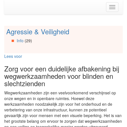
Spring
Toggle
naar
navigati
de
inhoud
(Accesskey
Agressie & Veiligheid
Spring
1)
naar
Spring
Info
(29)
Artikels
naar
Spring
de
naar
primaire
Lees voor
Info
zijbalk
Spring
(Accesskey
Zorg voor een duidelijke afbakening bij
naar
2)
wegwerkzaamheden voor blinden en
Organisaties
slechtzienden
Spring
naar
Wegwerkzaamheden zijn een veelvoorkomend verschijnsel op
Social
onze wegen en in openbare ruimtes. Hoewel deze
media
werkzaamheden noodzakelijk zijn voor het onderhoud en de
verbetering van onze infrastructuur, kunnen ze potentieel
gevaarlijk zijn voor mensen met een visuele beperking. Het is van
het grootste belang om ervoor te zorgen dat wegwerkzaamheden
op een veilige en toegankelijke manier worden uitgevoerd,