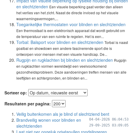
Impact van visuele beperking op fysieke houding bij blinden
en slechtzienden
Een visuele beperking gaat verder dan alleen
het verlies van het zicht. Naast de directe invloed op het visuele
waarnemingsvermogen,...
Toegankelijke thermostaten voor blinden en slechtzienden
Een thermostaat is een elektronisch apparaat dat wordt gebruikt om
de temperatuur van een ruimte te regelen. Het is een...
Torbal: Balsport voor blinden en slechtzienden
Torbal is naast
goalbal en showdown een andere fascinerende sport die is
ontworpen voor mensen met een visuele handicap. De...
Rugpijn en rugklachten bij blinden en slechtzienden
Rugpijn
en rugklachten vormen wereldwijd een veelvoorkomend
gezondheidsprobleem. Deze aandoeningen treffen mensen van alle
leeftijden en achtergronden, en blinden en...
Sorteer op:
Resultaten per pagina:
Veilig buitenkomen als je blind of slechtziend bent
Brandveilig wonen voor blinden en
04-04-2026 06:04:53
slechtzienden
29-09-2025 03:09:05
Laat niet per ongeluk privéspullen rondslingeren