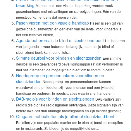
beperking
Mensen met een visuele beperking worden vaak
geconfronteerd met misvattingen en stereotyperingen. Eén van de
meestvoorkomende is dat mensen de...
Pasen vieren met een visuele handicap
Pasen is een tijd van
gezelligheid, samenzijn en genieten van de lente. Voor kinderen is
het een feest vol eieren,...
Agenda beheren als je blind of slechtziend bent
Het beheren
van je agenda is voor iedereen belangrijk, maar als je blind of
slechtziend bent, kan het net iets...
Slimme deurbel voor blinden en slechtzienden
Een slimme
deurbel is een geavanceerd beveiligingsapparaat dat verbonden is
met het internet en de mogelijkheid biedt om te communiceren...
Noodoproep en personenalarm voor blinden en
slechtzienden
Noodoproep- en personenalarmen kunnen
waardevolle hulpmiddelen zijn voor mensen met een (visuele)
handicap en ouderen. In noodsituaties waarin snel handelen...
DAB-radio’s voor blinden en slechtzienden
DAB-radio’s zijn
radio’s die digitale radiosignalen ontvangen. Deze signalen zijn van
betere kwaliteit dan analoge radiosignalen en zijn minder gevoelig...
Omgaan met buffetten als je blind of slechtziend bent
Buffetten zijn een populaire manier om te eten bij feestjes, recepties
en in restaurants. Ze bieden je de mogelijkheid om...