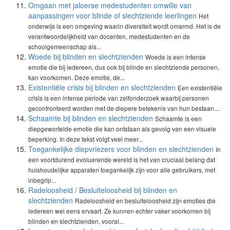
Omgaan met jaloerse medestudenten omwille van
aanpassingen voor blinde of slechtziende leerlingen
Het
onderwijs is een omgeving waarin diversiteit wordt omarmd. Het is de
verantwoordelijkheid van docenten, medestudenten en de
schoolgemeenschap als...
Woede bij blinden en slechtzienden
Woede is een intense
emotie die bij iedereen, dus ook bij blinde en slechtziende personen,
kan voorkomen. Deze emotie, de...
Existentiële crisis bij blinden en slechtzienden
Een existentiële
crisis is een intense periode van zelfonderzoek waarbij personen
geconfronteerd worden met de diepere betekenis van hun bestaan....
Schaamte bij blinden en slechtzienden
Schaamte is een
diepgewortelde emotie die kan ontstaan als gevolg van een visuele
beperking. In deze tekst volgt veel meer...
Toegankelijke diepvriezers voor blinden en slechtzienden
In
een voortdurend evoluerende wereld is het van cruciaal belang dat
huishoudelijke apparaten toegankelijk zijn voor alle gebruikers, met
inbegrip...
Radeloosheid / Besluiteloosheid bij blinden en
slechtzienden
Radeloosheid en besluiteloosheid zijn emoties die
iedereen wel eens ervaart. Ze kunnen echter vaker voorkomen bij
blinden en slechtzienden, vooral...