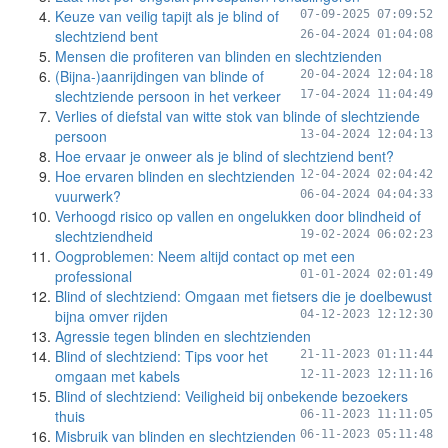
Keuze van veilig tapijt als je blind of
07-09-2025 07:09:52
slechtziend bent
26-04-2024 01:04:08
Mensen die profiteren van blinden en slechtzienden
(Bijna-)aanrijdingen van blinde of
20-04-2024 12:04:18
slechtziende persoon in het verkeer
17-04-2024 11:04:49
Verlies of diefstal van witte stok van blinde of slechtziende
persoon
13-04-2024 12:04:13
Hoe ervaar je onweer als je blind of slechtziend bent?
Hoe ervaren blinden en slechtzienden
12-04-2024 02:04:42
vuurwerk?
06-04-2024 04:04:33
Verhoogd risico op vallen en ongelukken door blindheid of
slechtziendheid
19-02-2024 06:02:23
Oogproblemen: Neem altijd contact op met een
professional
01-01-2024 02:01:49
Blind of slechtziend: Omgaan met fietsers die je doelbewust
bijna omver rijden
04-12-2023 12:12:30
Agressie tegen blinden en slechtzienden
Blind of slechtziend: Tips voor het
21-11-2023 01:11:44
omgaan met kabels
12-11-2023 12:11:16
Blind of slechtziend: Veiligheid bij onbekende bezoekers
thuis
06-11-2023 11:11:05
Misbruik van blinden en slechtzienden
06-11-2023 05:11:48