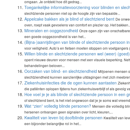
omgaan. Je ontdekt hoe dit gedrag...
Toegankelijke informatievoorziening voor blinden en slec
slechtziende personen niet op de hoogte zijn van bepaalde...
Appelcake bakken als je blind of slechtziend bent
De onwee
oven, roept vaak gevoelens van comfort en plezier op. Het bakken..
Mineralen en ooggezondheid
Onze ogen zijn van onschatbare
een goede ooggezondheid is van het...
(Bijna-)aanrijdingen van blinde of slechtziende persoon in
voor veiligheid. Auto’s en fietsen moeten stoppen om voetgangers (m
Willen blinde en slechtziende personen wel (weer) (goed)
opent nieuwe deuren voor mensen met een visuele beperking. Net
behandelingen beloven...
Oorzaken van blind- en slechtziendheid
Miljoenen mensen ove
slechtziendheid kunnen aanzienlijke uitdagingen met zich meebren
Ziekenhuisinfecties die de ogen kunnen aantasten
Ziekenh
die patiënten oplopen tijdens hun ziekenhuisverblijf of als gevolg v
Hoe voel je je als blinde of slechtziende persoon in een g
of slechtziend bent, is het niet ongewoon dat je je soms wat vreemd 
Wat “zien” volledig blinde personen?
Mensen die volledig bli
hersenen ontvangen geen signalen over licht, kleuren,...
Kwaliteit van leven bij doofblinde personen
Kwaliteit van le
een bijzonder belangrijke rol in het...