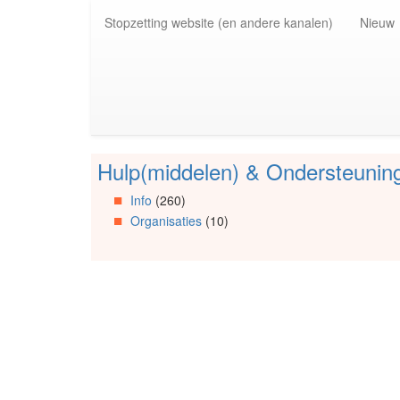
Spring
Stopzetting website (en andere kanalen)
Nieuw
naar
de
inhoud
(Accesskey
1)
Spring
naar
de
Hulp(middelen) & Ondersteunin
primaire
Spring
zijbalk
naar
Info
(260)
(Accesskey
Artikels
Organisaties
(10)
2)
Spring
naar
Info
Spring
naar
Organisaties
Spring
naar
Social
media