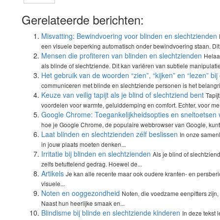
Gerelateerde berichten:
Misvatting: Bewindvoering voor blinden en slechtzienden
een visuele beperking automatisch onder bewindvoering staan. Dit o
Mensen die profiteren van blinden en slechtzienden
Helaa
als blinde of slechtziende. Dit kan variëren van subtiele manipulatie
Het gebruik van de woorden “zien”, “kijken” en “lezen” b
communiceren met blinde en slechtziende personen is het belangrij
Keuze van veilig tapijt als je blind of slechtziend bent
Tapij
voordelen voor warmte, geluiddemping en comfort. Echter, voor me
Google Chrome: Toegankelijkheidsopties en sneltoetsen 
hoe je Google Chrome, de populaire webbrowser van Google, kunt
Laat blinden en slechtzienden zélf beslissen
In onze samenl
in jouw plaats moeten denken...
Irritatie bij blinden en slechtzienden
Als je blind of slechtzie
zelfs betuttelend gedrag. Hoewel de...
Artikels
Je kan alle recente maar ook oudere kranten- en persberi
visuele...
Noten en ooggezondheid
Noten, die voedzame eenpitters zijn,
Naast hun heerlijke smaak en...
Blindisme bij blinde en slechtziende kinderen
In deze tekst 