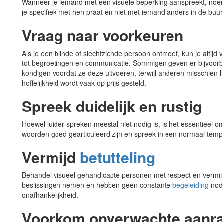
Wanneer je iemand met een visuele beperking aanspreekt, noem
je specifiek met hen praat en niet met iemand anders in de buur
Vraag naar voorkeuren
Als je een blinde of slechtziende persoon ontmoet, kun je altijd
tot begroetingen en communicatie. Sommigen geven er bijvoor
kondigen voordat ze deze uitvoeren, terwijl anderen misschien
hoffelijkheid wordt vaak op prijs gesteld.
Spreek duidelijk en rustig
Hoewel luider spreken meestal niet nodig is, is het essentieel om
woorden goed gearticuleerd zijn en spreek in een normaal tem
Vermijd
betutteling
Behandel visueel gehandicapte personen met respect en vermij
beslissingen nemen en hebben geen constante
begeleiding
nod
onafhankelijkheid.
Voorkom onverwachte aanr