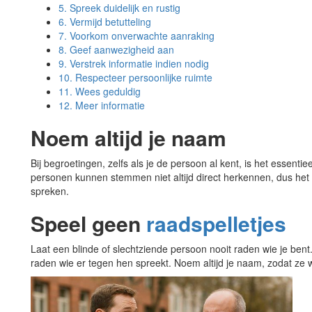
5.
Spreek duidelijk en rustig
6.
Vermijd betutteling
7.
Voorkom onverwachte aanraking
8.
Geef aanwezigheid aan
9.
Verstrek informatie indien nodig
10.
Respecteer persoonlijke ruimte
11.
Wees geduldig
12.
Meer informatie
Noem altijd je naam
Bij begroetingen, zelfs als je de persoon al kent, is het essent
personen kunnen stemmen niet altijd direct herkennen, dus he
spreken.
Speel geen
raadspelletjes
Laat een blinde of slechtziende persoon nooit raden wie je bent
raden wie er tegen hen spreekt. Noem altijd je naam, zodat z