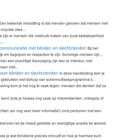
Een bekende misvatting is dat mensen geloven dat mensen met
njuiste idee...
s zijn er mensen die misbruik maken van jouw kwetsbaarheid
...
ij communicatie met blinden en slechtzienden
Bij het
k om begripvol en respectvol te zijn. Sommige mensen zijn...
t kan een prachtige toevoeging zijn aan je interieur, met
nsen met...
voor blinden en slechtzienden
In deze handleiding leer je
 gebruiken met behulp van schermuitleesprogramma’s...
eving kom je het nog te vaak tegen: mensen die denken dat ze
nd bent, bots je helaas nog vaak op misverstanden, onbegrip of
chten (en nog veel meer informatie!) rond personen met een
 behoren tot de meest geliefde en veelzijdige snacks ter wereld.
lees je wat blindisme precies inhoudt en hoe je hiermee kunt