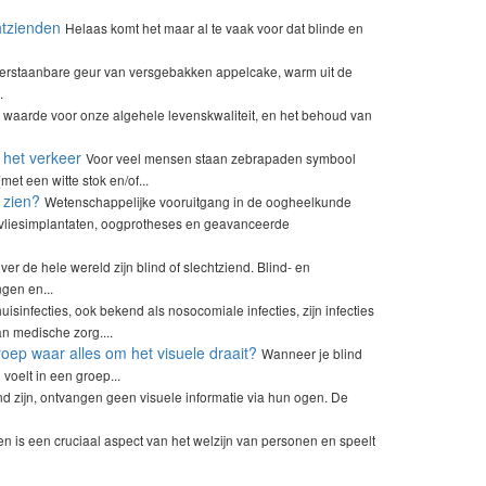
htzienden
Helaas komt het maar al te vaak voor dat blinde en
rstaanbare geur van versgebakken appelcake, warm uit de
.
 waarde voor onze algehele levenskwaliteit, en het behoud van
 het verkeer
Voor veel mensen staan zebrapaden symbool
et een witte stok en/of...
 zien?
Wetenschappelijke vooruitgang in de oogheelkunde
vliesimplantaten, oogprotheses en geavanceerde
r de hele wereld zijn blind of slechtziend. Blind- en
gen en...
uisinfecties, ook bekend als nosocomiale infecties, zijn infecties
an medische zorg....
roep waar alles om het visuele draait?
Wanneer je blind
voelt in een groep...
nd zijn, ontvangen geen visuele informatie via hun ogen. De
ven is een cruciaal aspect van het welzijn van personen en speelt