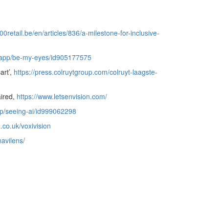
00retail.be/en/articles/836/a-milestone-for-inclusive-
s/app/be-my-eyes/id905177575
art’,
https://press.colruytgroup.com/colruyt-laagste-
aired,
https://www.letsenvision.com/
pp/seeing-ai/id999062298
.co.uk/voxivision
avilens/