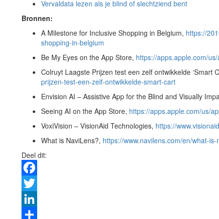
Vervaldata lezen als je blind of slechtziend bent
Bronnen:
A Milestone for Inclusive Shopping in Belgium,
https://201
shopping-in-belgium
Be My Eyes on the App Store,
https://apps.apple.com/u
Colruyt Laagste Prijzen test een zelf ontwikkelde ‘Smart C
prijzen-test-een-zelf-ontwikkelde-smart-cart
Envision AI – Assistive App for the Blind and Visually Imp
Seeing AI on the App Store,
https://apps.apple.com/us/a
VoxiVision – VisionAid Technologies,
https://www.visionaid
What is NaviLens?,
https://www.navilens.com/en/what-is-n
Deel dit:
Facebook
Twitter
LinkedIn