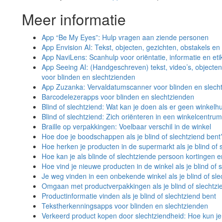
Meer informatie
App “Be My Eyes”: Hulp vragen aan ziende personen
App Envision AI: Tekst, objecten, gezichten, obstakels e
App NaviLens: Scanhulp voor oriëntatie, informatie en eti
App Seeing AI: (Handgeschreven) tekst, video’s, objecte
voor blinden en slechtzienden
App Zuzanka: Vervaldatumscanner voor blinden en slech
Barcodelezerapps voor blinden en slechtzienden
Blind of slechtziend: Wat kan je doen als er geen winkelhu
Blind of slechtziend: Zich oriënteren in een winkelcentrum
Braille op verpakkingen: Voelbaar verschil in de winkel
Hoe doe je boodschappen als je blind of slechtziend bent
Hoe herken je producten in de supermarkt als je blind of 
Hoe kan je als blinde of slechtziende persoon kortingen
Hoe vind je nieuwe producten in de winkel als je blind of 
Je weg vinden in een onbekende winkel als je blind of sle
Omgaan met productverpakkingen als je blind of slechtzi
Productinformatie vinden als je blind of slechtziend bent
Tekstherkenningsapps voor blinden en slechtzienden
Verkeerd product kopen door slechtziendheid: Hoe kun je