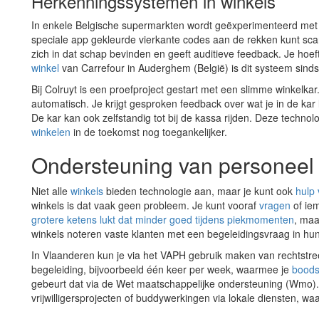
Herkenningssystemen in winkels
In enkele Belgische supermarkten wordt geëxperimenteerd me
speciale app gekleurde vierkante codes aan de rekken kunt sc
zich in dat schap bevinden en geeft auditieve feedback. Je hoeft
winkel
van Carrefour in Auderghem (België) is dit systeem sinds
Bij Colruyt is een proefproject gestart met een slimme winkelkar.
automatisch. Je krijgt gesproken feedback over wat je in de kar 
De kar kan ook zelfstandig tot bij de kassa rijden. Deze technol
winkelen
in de toekomst nog toegankelijker.
Ondersteuning van personeel 
Niet alle
winkels
bieden technologie aan, maar je kunt ook
hulp
winkels is dat vaak geen probleem. Je kunt vooraf
vragen
of ie
grotere ketens lukt dat minder goed tijdens piekmomenten
, maa
winkels noteren vaste klanten met een begeleidingsvraag in hu
In Vlaanderen kun je via het VAPH gebruik maken van rechtstree
begeleiding, bijvoorbeeld één keer per week, waarmee je
bood
gebeurt dat via de Wet maatschappelijke ondersteuning (Wmo)
vrijwilligersprojecten of buddywerkingen via lokale diensten, w