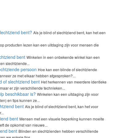
slechtziend bent?
Als je blind of slechtziend bent, kan het een
 op producten lezen kan een uitdaging zijn voor mensen die
chtziend bent
Winkelen in een onbekende winkel kan een
 en slechtziende...
lechtziende persoon
Hoe kan een blinde of slechtziende
anneer ze met elkaar hebben afgesproken?...
d of slechtziend bent
Het herkennen van meerdere identieke
maar er zijn verschillende technieken...
ulp beschikbaar is?
Winkelen kan een uitdaging zijn voor
len) en tips kunnen ze...
chtziend bent
Als je blind of slechtziend bent, kan het voor
...
iend bent
Mensen met een visuele beperking kunnen moeite
eft de opkomst van nieuwe...
ziend bent
Blinden en slechtzienden hebben verschillende
en we enkele tips...