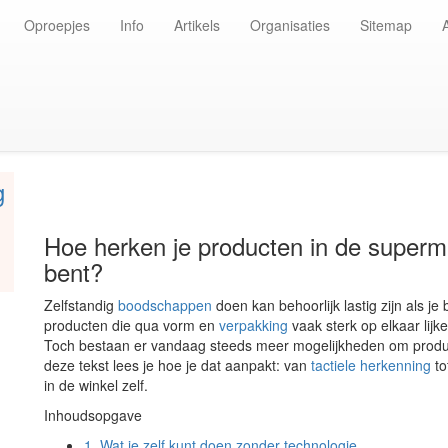
Oproepjes
Info
Artikels
Organisaties
Sitemap
g
Hoe herken je producten in de supermar
bent?
Zelfstandig
boodschappen
doen kan behoorlijk lastig zijn als je
producten die qua vorm en
verpakking
vaak sterk op elkaar lijk
Toch bestaan er vandaag steeds meer mogelijkheden om produ
deze tekst lees je hoe je dat aanpakt: van
tactiele herkenning
to
in de winkel zelf.
Inhoudsopgave
1.
Wat je zelf kunt doen zonder technologie