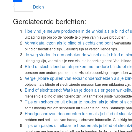
Delen
Gerelateerde berichten:
Hoe vind je nieuwe producten in de winkel als je blind of 
uitdaging zijn om op de hoogte te blijven van nieuwe producten...
Vervaldata lezen als je blind of slechtziend bent
Vervaldata
blind of slechtziend zijn. Gelukkig zijn er verschillende tips...
Je weg vinden in een onbekende winkel als je blind of sle
uitdaging zijn, vooral als je een visuele beperking hebt. Veel blinde
Blind of slechtziend en afspreken met andere blinde of s
persoon een andere persoon met visuele beperking terugvinden w
Vergelijkbare spullen van elkaar onderscheiden als je blin
objecten als blinde of slechtziende persoon kan een uitdaging zijn, 
Blind of slechtziend: Wat kan je doen als er geen winkelh
mensen die blind of slechtziend zijn. Maar met de juiste hulp(midde
Tips om schoenen uit elkaar te houden als je blind of sle
soms moeilijk zijn om schoenen uit elkaar te houden. Sommige paar
Handgeschreven documenten lezen als je blind of slechtz
hebben met het lezen van handgeschreven informatie. Gelukkig he
Tips om pasjes uit elkaar te houden als je blind of slecht
manieren om hun pasjes uit elkaar te houden. In deze tekst besprek