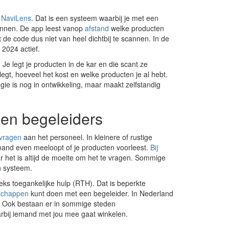
t
NaviLens
. Dat is een systeem waarbij je met een
annen. De app leest vanop
afstand
welke producten
 de code dus niet van heel dichtbij te scannen. In de
 2024 actief.
 Je legt je producten in de kar en die scant ze
legt, hoeveel het kost en welke producten je al hebt.
ogie is nog in ontwikkeling, maar maakt zelfstandig
en begeleiders
 vragen
aan het personeel. In kleinere of rustige
mand even meeloopt of je producten voorleest.
Bij
r het is altijd de moeite om het te vragen. Sommige
n systeem.
ks toegankelijke hulp (RTH). Dat is beperkte
schappen
kunt doen met een begeleider. In Nederland
. Ook bestaan er in sommige steden
aarbij iemand met jou mee gaat winkelen.