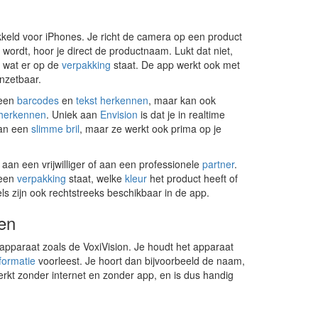
kkeld voor iPhones. Je richt de camera op een product
wordt, hoor je direct de productnaam. Lukt dat niet,
n wat er op de
verpakking
staat. De app werkt ook met
inzetbaar.
leen
barcodes
en
tekst herkennen
, maar kan ook
 herkennen
. Uniek aan
Envision
is dat je in realtime
aan een
slimme bril
, maar ze werkt ook prima op je
aan een vrijwilliger of aan een professionele
partner
.
 een
verpakking
staat, welke
kleur
het product heeft of
 zijn ook rechtstreeks beschikbaar in de app.
en
apparaat zoals de VoxiVision. Je houdt het apparaat
formatie
voorleest. Je hoort dan bijvoorbeeld de naam,
werkt zonder internet en zonder app, en is dus handig