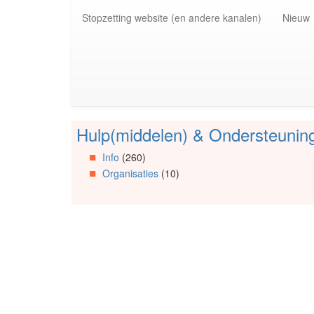
Spring
Stopzetting website (en andere kanalen)
Nieuw
naar
de
inhoud
(Accesskey
1)
Spring
naar
de
Hulp(middelen) & Ondersteunin
primaire
Spring
zijbalk
naar
Info
(260)
(Accesskey
Artikels
Organisaties
(10)
2)
Spring
naar
Info
Spring
naar
Organisaties
Spring
naar
Social
media