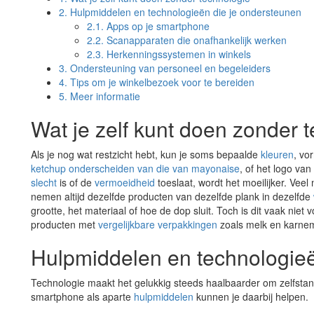
2.
Hulpmiddelen en technologieën die je ondersteunen
2.1.
Apps op je smartphone
2.2.
Scanapparaten die onafhankelijk werken
2.3.
Herkenningssystemen in winkels
3.
Ondersteuning van personeel en begeleiders
4.
Tips om je winkelbezoek voor te bereiden
5.
Meer informatie
Wat je zelf kunt doen zonder 
Als je nog wat restzicht hebt, kun je soms bepaalde
kleuren
, vo
ketchup onderscheiden van die van mayonaise
, of het logo va
slecht
is of de
vermoeidheid
toeslaat, wordt het moeilijker. Ve
nemen altijd dezelfde producten van dezelfde plank in dezelfde
grootte, het materiaal of hoe de dop sluit. Toch is dit vaak niet 
producten met
vergelijkbare verpakkingen
zoals melk en karnem
Hulpmiddelen en technologieë
Technologie maakt het gelukkig steeds haalbaarder om zelfsta
smartphone als aparte
hulpmiddelen
kunnen je daarbij helpen.