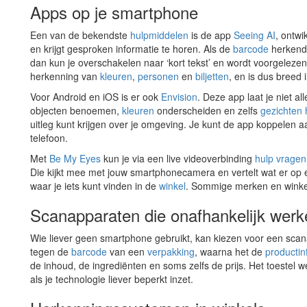
Apps op je smartphone
Een van de bekendste
hulpmiddelen
is de app
Seeing AI
, ontwi
en krijgt gesproken informatie te horen. Als de
barcode
herkend 
dan kun je overschakelen naar ‘kort tekst’ en wordt voorgeleze
herkenning van
kleuren
,
personen
en
biljetten
, en is dus breed 
Voor Android en iOS is er ook
Envision
. Deze app laat je niet al
objecten benoemen,
kleuren
onderscheiden en zelfs
gezichten
uitleg kunt krijgen over je omgeving. Je kunt de app koppelen 
telefoon.
Met
Be My Eyes
kun je via een live videoverbinding
hulp vragen
Die kijkt mee met jouw smartphonecamera en vertelt wat er op
waar je iets kunt vinden in de
winkel
. Sommige merken en winkels
Scanapparaten die onafhankelijk werk
Wie liever geen smartphone gebruikt, kan kiezen voor een scan
tegen de
barcode
van een
verpakking
, waarna het de
productin
de inhoud, de ingrediënten en soms zelfs de prijs. Het toestel 
als je technologie liever beperkt inzet.