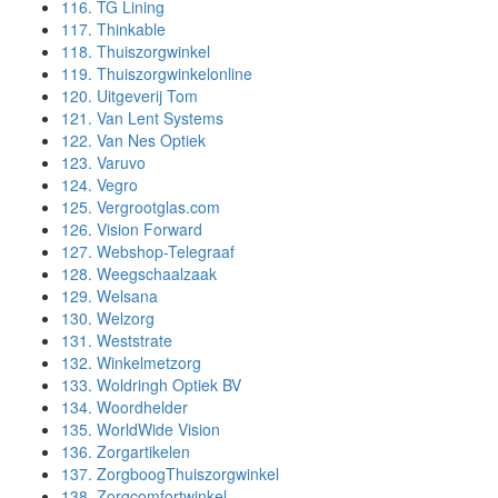
116.
TG Lining
117.
Thinkable
118.
Thuiszorgwinkel
119.
Thuiszorgwinkelonline
120.
Uitgeverij Tom
121.
Van Lent Systems
122.
Van Nes Optiek
123.
Varuvo
124.
Vegro
125.
Vergrootglas.com
126.
Vision Forward
127.
Webshop-Telegraaf
128.
Weegschaalzaak
129.
Welsana
130.
Welzorg
131.
Weststrate
132.
Winkelmetzorg
133.
Woldringh Optiek BV
134.
Woordhelder
135.
WorldWide Vision
136.
Zorgartikelen
137.
ZorgboogThuiszorgwinkel
138.
Zorgcomfortwinkel