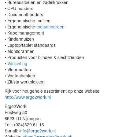
• Bureaustoelen en zadelkrukken
• CPU houders
• Documenthouders
• Ergonomische muizen
• Ergonomische
toetsenborden
• Kabelmanagement
• Kindermuizen
• Laptop/tablet standaards
• Monitorarmen
• Producten voor blinden & slechtzienden
•
Verlichting
• Vloermatten
• Voetenbanken
• Zit/sta werkplekken
Kijk voor het gehele assortiment op onze website:
http://www.ergo2work.nl
Ergo2Work
Postweg 50
6523 LD Nijmegen
Tel.: (024)329 61 16
E-mail:
info@ergo2work.nl
Website:
https://www.ergo2work.nl/