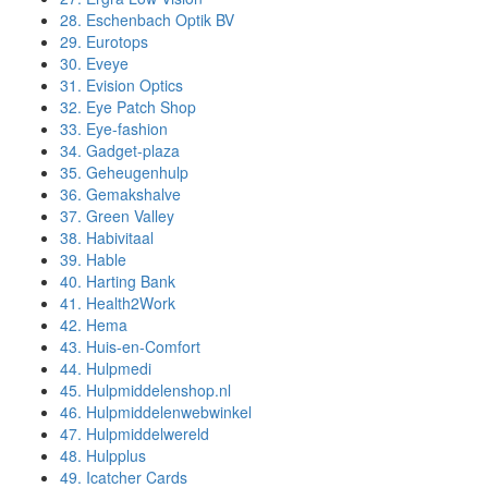
28.
Eschenbach Optik BV
29.
Eurotops
30.
Eveye
31.
Evision Optics
32.
Eye Patch Shop
33.
Eye-fashion
34.
Gadget-plaza
35.
Geheugenhulp
36.
Gemakshalve
37.
Green Valley
38.
Habivitaal
39.
Hable
40.
Harting Bank
41.
Health2Work
42.
Hema
43.
Huis-en-Comfort
44.
Hulpmedi
45.
Hulpmiddelenshop.nl
46.
Hulpmiddelenwebwinkel
47.
Hulpmiddelwereld
48.
Hulpplus
49.
Icatcher Cards