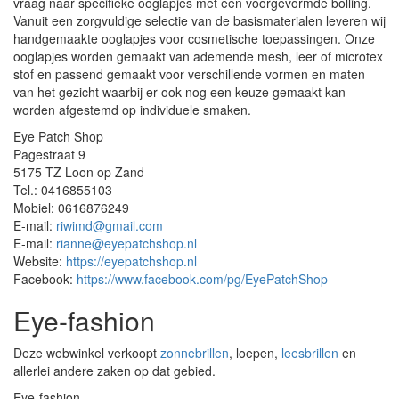
vraag naar specifieke ooglapjes met een voorgevormde bolling.
Vanuit een zorgvuldige selectie van de basismaterialen leveren wij
handgemaakte ooglapjes voor cosmetische toepassingen. Onze
ooglapjes worden gemaakt van ademende mesh, leer of microtex
stof en passend gemaakt voor verschillende vormen en maten
van het gezicht waarbij er ook nog een keuze gemaakt kan
worden afgestemd op individuele smaken.
Eye Patch Shop
Pagestraat 9
5175 TZ Loon op Zand
Tel.: 0416855103
Mobiel: 0616876249
E-mail:
riwimd@gmail.com
E-mail:
rianne@eyepatchshop.nl
Website:
https://eyepatchshop.nl
Facebook:
https://www.facebook.com/pg/EyePatchShop
Eye-fashion
Deze webwinkel verkoopt
zonnebrillen
, loepen,
leesbrillen
en
allerlei andere zaken op dat gebied.
Eye-fashion