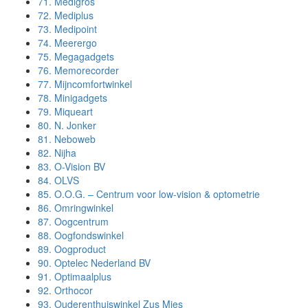
71.
Medigros
72.
Mediplus
73.
Medipoint
74.
Meerergo
75.
Megagadgets
76.
Memorecorder
77.
Mijncomfortwinkel
78.
Minigadgets
79.
Miqueart
80.
N. Jonker
81.
Neboweb
82.
Nijha
83.
O-Vision BV
84.
OLVS
85.
O.O.G. – Centrum voor low-vision & optometrie
86.
Omringwinkel
87.
Oogcentrum
88.
Oogfondswinkel
89.
Oogproduct
90.
Optelec Nederland BV
91.
Optimaalplus
92.
Orthocor
93.
Ouderenthuiswinkel Zus Mies