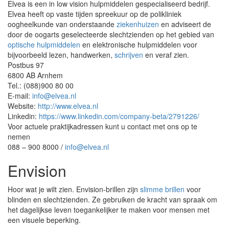
Elvea is een in low vision hulpmiddelen gespecialiseerd bedrijf.
Elvea heeft op vaste tijden spreekuur op de polikliniek
oogheelkunde van onderstaande
ziekenhuizen
en adviseert de
door de oogarts geselecteerde slechtzienden op het gebied van
optische hulpmiddelen
en elektronische hulpmiddelen voor
bijvoorbeeld lezen, handwerken,
schrijven
en veraf zien.
Postbus 97
6800 AB Arnhem
Tel.: (088)900 80 00
E-mail:
info@elvea.nl
Website:
http://www.elvea.nl
Linkedin:
https://www.linkedin.com/company-beta/2791226/
Voor actuele praktijkadressen kunt u contact met ons op te
nemen
088 – 900 8000 /
info@elvea.nl
Envision
Hoor wat je wilt zien. Envision-brillen zijn
slimme brillen
voor
blinden en slechtzienden. Ze gebruiken de kracht van spraak om
het dagelijkse leven toegankelijker te maken voor mensen met
een visuele beperking.