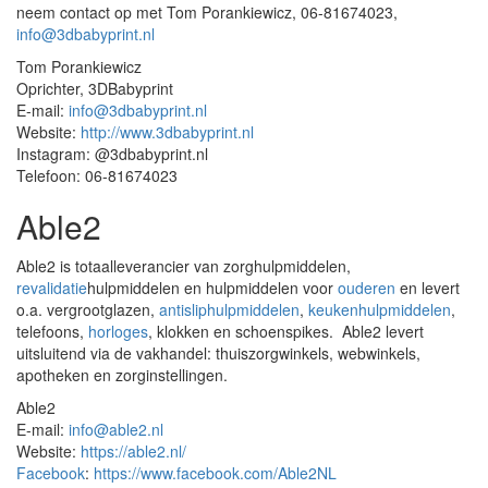
neem contact op met Tom Porankiewicz, 06-81674023,
info@3dbabyprint.nl
Tom Porankiewicz
Oprichter, 3DBabyprint
E-mail:
info@3dbabyprint.nl
Website:
http://www.3dbabyprint.nl
Instagram: @3dbabyprint.nl
Telefoon: 06-81674023
Able2
Able2 is totaalleverancier van zorghulpmiddelen,
revalidatie
hulpmiddelen en hulpmiddelen voor
ouderen
en levert
o.a. vergrootglazen,
antisliphulpmiddelen
,
keukenhulpmiddelen
,
telefoons,
horloges
, klokken en schoenspikes. Able2 levert
uitsluitend via de vakhandel: thuiszorgwinkels, webwinkels,
apotheken en zorginstellingen.
Able2
E-mail:
info@able2.nl
Website:
https://able2.nl/
Facebook
:
https://www.facebook.com/Able2NL