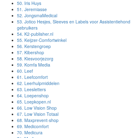
50.
Iris Huys
51.
Jeremiasse
52.
JongsmaMedical
53.
Jotico Hesjes, Sleeves en Labels voor Assistentiehond
gebruikers
54.
K2-publisher.nl
55.
Keijzer-Comfortwinkel
56.
Kerstengroep
57.
Kibershop
58.
Kiesvoorjezorg
59.
Komfa Media
60.
Leef
61.
Leefcomfort
62.
Leerhulpmiddelen
63.
Leesletters
64.
Loepenshop
65.
Loepkopen.nl
66.
Low Vision Shop
67.
Low Vision Totaal
68.
Maxprevent-shop
69.
Medicomfort
70.
Medicura