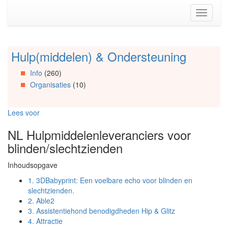
Spring
Toggle
naar
navigati
de
inhoud
(Accesskey
Hulp(middelen) & Ondersteuning
Spring
1)
naar
Spring
Info
(260)
Artikels
naar
Organisaties
(10)
Spring
de
naar
primaire
Info
zijbalk
Lees voor
Spring
(Accesskey
naar
2)
NL Hulpmiddelenleveranciers voor
Organisaties
blinden/slechtzienden
Spring
naar
Inhoudsopgave
Social
media
1.
3DBabyprint: Een voelbare echo voor blinden en
slechtzienden.
2.
Able2
3.
Assistentiehond benodigdheden Hip & Glitz
4.
Attractie