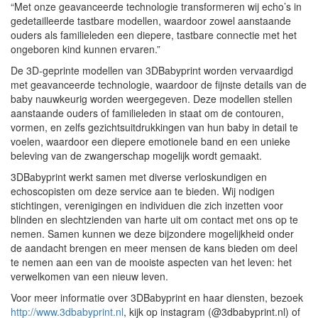
“Met onze geavanceerde technologie transformeren wij echo’s in
gedetailleerde tastbare modellen, waardoor zowel aanstaande
ouders als familieleden een diepere, tastbare connectie met het
ongeboren kind kunnen ervaren.”
De 3D-geprinte modellen van 3DBabyprint worden vervaardigd
met geavanceerde technologie, waardoor de fijnste details van de
baby nauwkeurig worden weergegeven. Deze modellen stellen
aanstaande ouders of familieleden in staat om de contouren,
vormen, en zelfs gezichtsuitdrukkingen van hun baby in detail te
voelen, waardoor een diepere emotionele band en een unieke
beleving van de zwangerschap mogelijk wordt gemaakt.
3DBabyprint werkt samen met diverse verloskundigen en
echoscopisten om deze service aan te bieden. Wij nodigen
stichtingen, verenigingen en individuen die zich inzetten voor
blinden en slechtzienden van harte uit om contact met ons op te
nemen. Samen kunnen we deze bijzondere mogelijkheid onder
de aandacht brengen en meer mensen de kans bieden om deel
te nemen aan een van de mooiste aspecten van het leven: het
verwelkomen van een nieuw leven.
Voor meer informatie over 3DBabyprint en haar diensten, bezoek
http://www.3dbabyprint.nl
, kijk op instagram (@3dbabyprint.nl) of