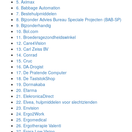
5.
Aximax
6.
Babbage Automation
7.
Bestehulpmiddelen
8.
Bijzonder Advies Bureau Speciale Projecten (BAB-SP)
9.
Bijzonderhandig
10.
Bol.com
11.
Broedersgezondheidswinkel
12.
Care4Vision
13.
Carl Zeiss BV
14.
Conrad
15.
Cruc
16.
DA-Drogist
17.
De Pratende Computer
18.
De TaststokShop
19.
Dormakaba
20.
Efarma
21.
ElekronicaDirect
22.
Elvea, hulpmiddelen voor slechtzienden
23.
Envision
24.
Ergo2Work
25.
Ergomedical
26.
Ergotherapie Valenti
27.
Ergra Low Vision