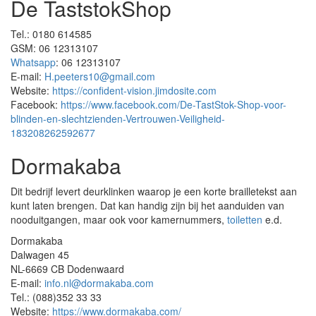
De TaststokShop
Tel.: 0180 614585
GSM: 06 12313107
Whatsapp
: 06 12313107
E-mail:
H.peeters10@gmail.com
Website:
https://confident-vision.jimdosite.com
Facebook:
https://www.facebook.com/De-TastStok-Shop-voor-
blinden-en-slechtzienden-Vertrouwen-Veiligheid-
183208262592677
Dormakaba
Dit bedrijf levert deurklinken waarop je een korte brailletekst aan
kunt laten brengen. Dat kan handig zijn bij het aanduiden van
nooduitgangen, maar ook voor kamernummers,
toiletten
e.d.
Dormakaba
Dalwagen 45
NL-6669 CB Dodenwaard
E-mail:
info.nl@dormakaba.com
Tel.: (088)352 33 33
Website:
https://www.dormakaba.com/