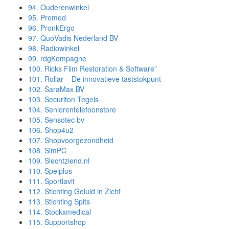
94.
Ouderenwinkel
95.
Premed
96.
PronkErgo
97.
QuoVadis Nederland BV
98.
Radiowinkel
99.
rdgKompagne
100.
Ricks Film Restoration & Software”
101.
Rollar – De innovatieve taststokpunt
102.
SaraMax BV
103.
Securiton Tegels
104.
Seniorentelefoonstore
105.
Sensotec bv
106.
Shop4u2
107.
Shopvoorgezondheid
108.
SimPC
109.
Slechtziend.nl
110.
Spelplus
111.
Sportlavit
112.
Stichting Geluid in Zicht
113.
Stichting Spits
114.
Stockxmedical
115.
Supportshop