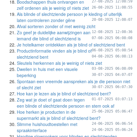
Boodschappen thuis ontvangen en
27-08-2025 12:08:59
zelf ordenen als je weinig of niets ziet
26-08-2025 11:08:55
Als blinde of slechtziende persoon je kleding of uiterlijk
laten controleren zonder gêne
20-08-2025 12:08:07
Afval sorteren zonder of met weinig zicht
Zo geef je duidelijke aanwijzingen aan
12-08-2025 12:08:36
iemand die blind of slechtziend is
07-08-2025 06:08:08
Je hotelkamer ontdekken als je blind of slechtziend bent
Productinformatie vinden als je blind of
06-08-2025 05:08:54
slechtziend bent
04-08-2025 06:08:13
Sleutels herkennen als je weinig of niets ziet
Dweilen in huis met een visuele
03-08-2025 06:08:09
beperking
30-07-2025 04:07:07
Spontaan een vreemde aanspreken als je die persoon niet
of slecht ziet
30-07-2025 06:07:30
Hoe kan je lezen als je blind of slechtziend bent?
Zeg wat je doet of gaat doen tegen
01-07-2025 03:07:13
een blinde of slechtziende persoon en stem ook af
Hoe herken je producten in de
25-06-2025 05:06:47
supermarkt als je blind of slechtziend bent?
Slimme huishoudtoestellen met
24-06-2025 06:06:54
spraakinterface
24-06-2025 05:06:24
Handige slowcookers voor blinden en slechtzienden