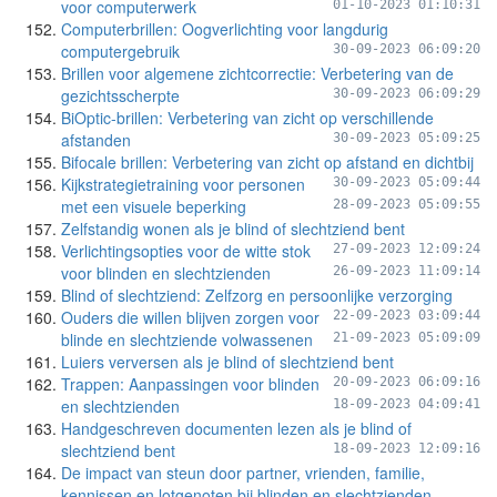
voor computerwerk
01-10-2023 01:10:31
Computerbrillen: Oogverlichting voor langdurig
computergebruik
30-09-2023 06:09:20
Brillen voor algemene zichtcorrectie: Verbetering van de
gezichtsscherpte
30-09-2023 06:09:29
BiOptic-brillen: Verbetering van zicht op verschillende
afstanden
30-09-2023 05:09:25
Bifocale brillen: Verbetering van zicht op afstand en dichtbij
Kijkstrategietraining voor personen
30-09-2023 05:09:44
met een visuele beperking
28-09-2023 05:09:55
Zelfstandig wonen als je blind of slechtziend bent
Verlichtingsopties voor de witte stok
27-09-2023 12:09:24
voor blinden en slechtzienden
26-09-2023 11:09:14
Blind of slechtziend: Zelfzorg en persoonlijke verzorging
Ouders die willen blijven zorgen voor
22-09-2023 03:09:44
blinde en slechtziende volwassenen
21-09-2023 05:09:09
Luiers verversen als je blind of slechtziend bent
Trappen: Aanpassingen voor blinden
20-09-2023 06:09:16
en slechtzienden
18-09-2023 04:09:41
Handgeschreven documenten lezen als je blind of
slechtziend bent
18-09-2023 12:09:16
De impact van steun door partner, vrienden, familie,
kennissen en lotgenoten bij blinden en slechtzienden