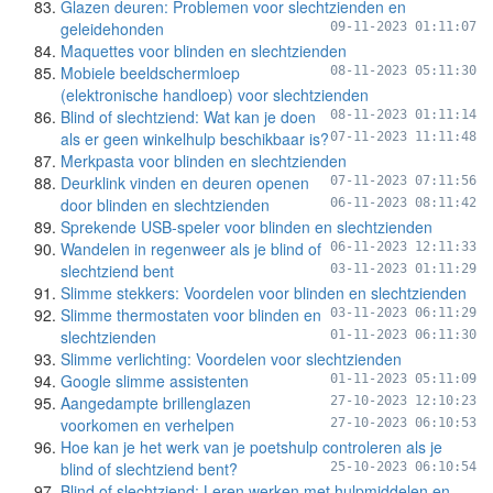
Glazen deuren: Problemen voor slechtzienden en
geleidehonden
09-11-2023 01:11:07
Maquettes voor blinden en slechtzienden
Mobiele beeldschermloep
08-11-2023 05:11:30
(elektronische handloep) voor slechtzienden
Blind of slechtziend: Wat kan je doen
08-11-2023 01:11:14
als er geen winkelhulp beschikbaar is?
07-11-2023 11:11:48
Merkpasta voor blinden en slechtzienden
Deurklink vinden en deuren openen
07-11-2023 07:11:56
door blinden en slechtzienden
06-11-2023 08:11:42
Sprekende USB-speler voor blinden en slechtzienden
Wandelen in regenweer als je blind of
06-11-2023 12:11:33
slechtziend bent
03-11-2023 01:11:29
Slimme stekkers: Voordelen voor blinden en slechtzienden
Slimme thermostaten voor blinden en
03-11-2023 06:11:29
slechtzienden
01-11-2023 06:11:30
Slimme verlichting: Voordelen voor slechtzienden
Google slimme assistenten
01-11-2023 05:11:09
Aangedampte brillenglazen
27-10-2023 12:10:23
voorkomen en verhelpen
27-10-2023 06:10:53
Hoe kan je het werk van je poetshulp controleren als je
blind of slechtziend bent?
25-10-2023 06:10:54
Blind of slechtziend: Leren werken met hulpmiddelen en