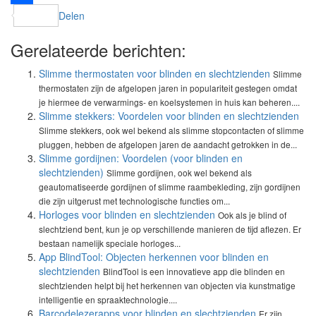
Delen
Gerelateerde berichten:
Slimme thermostaten voor blinden en slechtzienden
Slimme
thermostaten zijn de afgelopen jaren in populariteit gestegen omdat
je hiermee de verwarmings- en koelsystemen in huis kan beheren....
Slimme stekkers: Voordelen voor blinden en slechtzienden
Slimme stekkers, ook wel bekend als slimme stopcontacten of slimme
pluggen, hebben de afgelopen jaren de aandacht getrokken in de...
Slimme gordijnen: Voordelen (voor blinden en
slechtzienden)
Slimme gordijnen, ook wel bekend als
geautomatiseerde gordijnen of slimme raambekleding, zijn gordijnen
die zijn uitgerust met technologische functies om...
Horloges voor blinden en slechtzienden
Ook als je blind of
slechtziend bent, kun je op verschillende manieren de tijd aflezen. Er
bestaan namelijk speciale horloges...
App BlindTool: Objecten herkennen voor blinden en
slechtzienden
BlindTool is een innovatieve app die blinden en
slechtzienden helpt bij het herkennen van objecten via kunstmatige
intelligentie en spraaktechnologie....
Barcodelezerapps voor blinden en slechtzienden
Er zijn