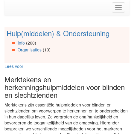
Spring
Toggle
naar
navigati
de
inhoud
(Accesskey
Hulp(middelen) & Ondersteuning
Spring
1)
naar
Spring
Info
(260)
Artikels
naar
Organisaties
(10)
Spring
de
naar
primaire
Info
zijbalk
Lees voor
Spring
(Accesskey
naar
2)
Merktekens en
Organisaties
herkenningshulpmiddelen voor blinden
Spring
naar
en slechtzienden
Social
media
Merktekens zijn essentiële hulpmiddelen voor blinden en
slechtzienden om voorwerpen te herkennen en te onderscheiden
in hun dagelijks leven. Ze vergroten de onafhankelijkheid en
bevorderen de toegankelijkheid van de omgeving. Hieronder
bespreken we verschillende mogelijkheden voor het markeren