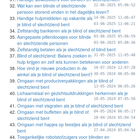
Wat kan een blinde of slechtziende
22-06-2025 05:06:52
persoon storend vinden in het dagelijks leven?
Handige hulpmiddelen op vakantie als
14-06-2025 11:06:47
je blind of slechtziend bent
03-06-2025 11:06:21
Zelfstandig bankieren als je blind of slechtziend bent
Aangepaste pillendoosjes voor blinde
03-06-2025 05:06:59
en slechtziende personen
03-06-2025 05:06:36
Zelfstandig betalen als je slechtziend of blind bent
Blind of slechtziend: Balans zoeken in
31-05-2025 11:05:48
hulp krijgen en zelf iets kunnen betekenen voor anderen
Hoe vind je nieuwe producten in de
16-07-2024 12:07:28
winkel als je blind of slechtziend bent?
30-05-2024 06:05:06
Omgaan met productverpakkingen als je blind of
slechtziend bent
13-05-2024 06:05:26
Lichaamstaal en gezichtsuitdrukkingen herkennen als je
blind of slechtziend bent
10-05-2024 07:05:58
Omgaan met visgraten als je blind of slechtziend bent
Omgaan met buffetten als je blind of
04-05-2024 06:05:17
slechtziend bent
28-04-2024 05:04:54
Omgaan met hapjes op feestjes als je blind of slechtziend
bent
27-04-2024 05:04:54
Toegankelijke robotstofzuigers voor blinden en