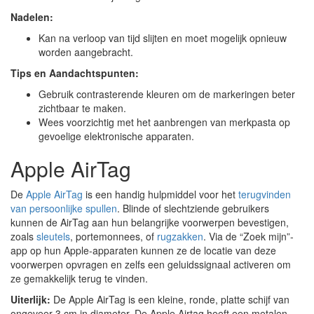
Nadelen:
Kan na verloop van tijd slijten en moet mogelijk opnieuw
worden aangebracht.
Tips en Aandachtspunten:
Gebruik contrasterende kleuren om de markeringen beter
zichtbaar te maken.
Wees voorzichtig met het aanbrengen van merkpasta op
gevoelige elektronische apparaten.
Apple AirTag
De
Apple AirTag
is een handig hulpmiddel voor het
terugvinden
van persoonlijke spullen
. Blinde of slechtziende gebruikers
kunnen de AirTag aan hun belangrijke voorwerpen bevestigen,
zoals
sleutels
, portemonnees, of
rugzakken
. Via de “Zoek mijn”-
app op hun Apple-apparaten kunnen ze de locatie van deze
voorwerpen opvragen en zelfs een geluidssignaal activeren om
ze gemakkelijk terug te vinden.
Uiterlijk:
De Apple AirTag is een kleine, ronde, platte schijf van
ongeveer 3 cm in diameter. De Apple Airtag heeft een metalen