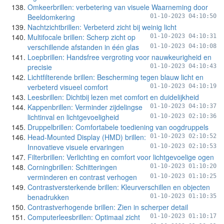
Omkeerbrillen: verbetering van visuele Waarneming door
Beeldomkering
01-10-2023 04:10:50
Nachtzichtbrillen: Verbeterd zicht bij weinig licht
Multifocale brillen: Scherp zicht op
01-10-2023 04:10:31
verschillende afstanden in één glas
01-10-2023 04:10:08
Loepbrillen: Handsfree vergroting voor nauwkeurigheid en
precisie
01-10-2023 04:10:43
Lichtfilterende brillen: Bescherming tegen blauw licht en
verbeterd visueel comfort
01-10-2023 04:10:19
Leesbrillen: Dichtbij lezen met comfort en duidelijkheid
Kappenbrillen: Verminder zijdelingse
01-10-2023 04:10:37
lichtinval en lichtgevoeligheid
01-10-2023 02:10:36
Druppelbrillen: Comfortabele toediening van oogdruppels
Head-Mounted Display (HMD) brillen:
01-10-2023 02:10:52
Innovatieve visuele ervaringen
01-10-2023 02:10:53
Filterbrillen: Verlichting en comfort voor lichtgevoelige ogen
Corningbrillen: Schitteringen
01-10-2023 01:10:20
verminderen en contrast verhogen
01-10-2023 01:10:25
Contrastversterkende brillen: Kleurverschillen en objecten
benadrukken
01-10-2023 01:10:35
Contrastverhogende brillen: Zien in scherper detail
Computerleesbrillen: Optimaal zicht
01-10-2023 01:10:17