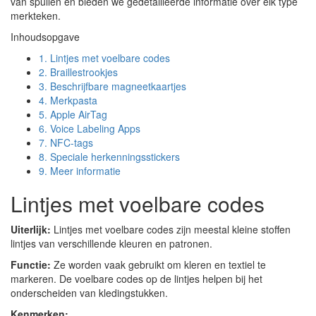
van spullen en bieden we gedetailleerde informatie over elk type
merkteken.
Inhoudsopgave
1.
Lintjes met voelbare codes
2.
Braillestrookjes
3.
Beschrijfbare magneetkaartjes
4.
Merkpasta
5.
Apple AirTag
6.
Voice Labeling Apps
7.
NFC-tags
8.
Speciale herkenningsstickers
9.
Meer informatie
Lintjes met voelbare codes
Uiterlijk:
Lintjes met voelbare codes zijn meestal kleine stoffen
lintjes van verschillende kleuren en patronen.
Functie:
Ze worden vaak gebruikt om kleren en textiel te
markeren. De voelbare codes op de lintjes helpen bij het
onderscheiden van kledingstukken.
Kenmerken: