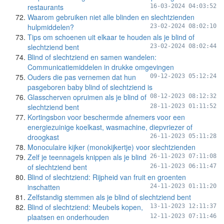
restaurants
16-03-2024 04:03:52
Waarom gebruiken niet alle blinden en slechtzienden
hulpmiddelen?
23-02-2024 08:02:10
Tips om schoenen uit elkaar te houden als je blind of
slechtziend bent
23-02-2024 08:02:44
Blind of slechtziend en samen wandelen:
Communicatiemiddelen in drukke omgevingen
Ouders die pas vernemen dat hun
09-12-2023 05:12:24
pasgeboren baby blind of slechtziend is
Glasscherven opruimen als je blind of
08-12-2023 08:12:32
slechtziend bent
28-11-2023 01:11:52
Kortingsbon voor beschermde afnemers voor een
energiezuinige koelkast, wasmachine, diepvriezer of
droogkast
26-11-2023 05:11:28
Monoculaire kijker (monokijkertje) voor slechtzienden
Zelf je teennagels knippen als je blind
26-11-2023 07:11:08
of slechtziend bent
26-11-2023 06:11:47
Blind of slechtziend: Rijpheid van fruit en groenten
inschatten
24-11-2023 01:11:20
Zelfstandig stemmen als je blind of slechtziend bent
Blind of slechtziend: Meubels kopen,
13-11-2023 12:11:37
plaatsen en onderhouden
12-11-2023 07:11:46