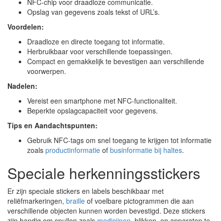
NFC-chip voor draadloze communicatie.
Opslag van gegevens zoals tekst of URL’s.
Voordelen:
Draadloze en directe toegang tot informatie.
Herbruikbaar voor verschillende toepassingen.
Compact en gemakkelijk te bevestigen aan verschillende
voorwerpen.
Nadelen:
Vereist een smartphone met NFC-functionaliteit.
Beperkte opslagcapaciteit voor gegevens.
Tips en Aandachtspunten:
Gebruik NFC-tags om snel toegang te krijgen tot informatie
zoals
productinformatie
of
businformatie bij haltes
.
Speciale herkenningsstickers
Er zijn speciale stickers en labels beschikbaar met
reliëfmarkeringen,
braille
of voelbare pictogrammen die aan
verschillende objecten kunnen worden bevestigd. Deze stickers
zijn handig om spullen zoals
medicijnen
, blikken, en apparaten te