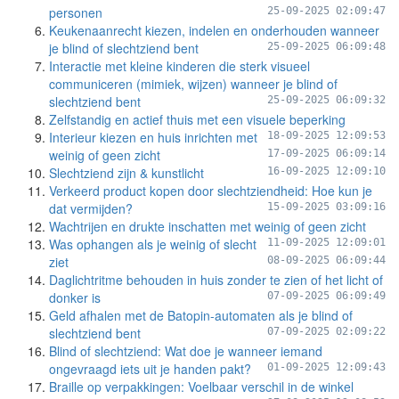
personen
25-09-2025 02:09:47
Keukenaanrecht kiezen, indelen en onderhouden wanneer
je blind of slechtziend bent
25-09-2025 06:09:48
Interactie met kleine kinderen die sterk visueel
communiceren (mimiek, wijzen) wanneer je blind of
slechtziend bent
25-09-2025 06:09:32
Zelfstandig en actief thuis met een visuele beperking
Interieur kiezen en huis inrichten met
18-09-2025 12:09:53
weinig of geen zicht
17-09-2025 06:09:14
Slechtziend zijn & kunstlicht
16-09-2025 12:09:10
Verkeerd product kopen door slechtziendheid: Hoe kun je
dat vermijden?
15-09-2025 03:09:16
Wachtrijen en drukte inschatten met weinig of geen zicht
Was ophangen als je weinig of slecht
11-09-2025 12:09:01
ziet
08-09-2025 06:09:44
Daglichtritme behouden in huis zonder te zien of het licht of
donker is
07-09-2025 06:09:49
Geld afhalen met de Batopin-automaten als je blind of
slechtziend bent
07-09-2025 02:09:22
Blind of slechtziend: Wat doe je wanneer iemand
ongevraagd iets uit je handen pakt?
01-09-2025 12:09:43
Braille op verpakkingen: Voelbaar verschil in de winkel