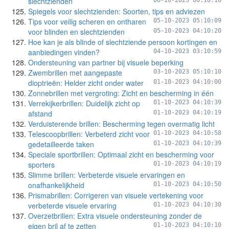
slechtzienden
06-10-2023 06:10:16
Spiegels voor slechtzienden: Soorten, tips en adviezen
Tips voor veilig scheren en ontharen
05-10-2023 05:10:09
voor blinden en slechtzienden
05-10-2023 04:10:20
Hoe kan je als blinde of slechtziende persoon kortingen en
aanbiedingen vinden?
04-10-2023 03:10:59
Ondersteuning van partner bij visuele beperking
Zwembrillen met aangepaste
03-10-2023 05:10:10
dioptrieën: Helder zicht onder water
01-10-2023 04:10:00
Zonnebrillen met vergroting: Zicht en bescherming in één
Verrekijkerbrillen: Duidelijk zicht op
01-10-2023 04:10:39
afstand
01-10-2023 04:10:19
Verduisterende brillen: Bescherming tegen overmatig licht
Telescoopbrillen: Verbeterd zicht voor
01-10-2023 04:10:58
gedetailleerde taken
01-10-2023 04:10:39
Speciale sportbrillen: Optimaal zicht en bescherming voor
sporters
01-10-2023 04:10:19
Slimme brillen: Verbeterde visuele ervaringen en
onafhankelijkheid
01-10-2023 04:10:50
Prismabrillen: Corrigeren van visuele vertekening voor
verbeterde visuele ervaring
01-10-2023 04:10:30
Overzetbrillen: Extra visuele ondersteuning zonder de
eigen bril af te zetten
01-10-2023 04:10:10