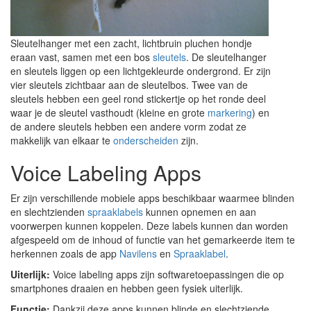
Sleutelhanger met een zacht, lichtbruin pluchen hondje
eraan vast, samen met een bos
sleutels
. De sleutelhanger
en sleutels liggen op een lichtgekleurde ondergrond. Er zijn
vier sleutels zichtbaar aan de sleutelbos. Twee van de
sleutels hebben een geel rond stickertje op het ronde deel
waar je de sleutel vasthoudt (kleine en grote
markering
) en
de andere sleutels hebben een andere vorm zodat ze
makkelijk van elkaar te
onderscheiden
zijn.
Voice Labeling Apps
Er zijn verschillende mobiele apps beschikbaar waarmee blinden
en slechtzienden
spraaklabels
kunnen opnemen en aan
voorwerpen kunnen koppelen. Deze labels kunnen dan worden
afgespeeld om de inhoud of functie van het gemarkeerde item te
herkennen zoals de app
Navilens
en
Spraaklabel
.
Uiterlijk:
Voice labeling apps zijn softwaretoepassingen die op
smartphones draaien en hebben geen fysiek uiterlijk.
Functie:
Dankzij deze apps kunnen blinde en slechtziende