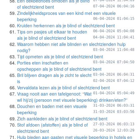
Een dekbedhoes omdoen als je blind
07-04-2024 12:04:09
of slechtziend bent
07-04-2024 06:04:16
Zindelijkheidsproces van een kind met een visuele
beperking
06-04-2024 01:04:15
Kruiden herkennen als je blind of slechtziend bent
Tips om pasjes uit elkaar te houden
06-04-2024 05:04:08
als je blind of slechtziend bent
04-04-2024 11:04:41
Waarom hebben niet alle blinden en slechtzienden hulp
nodig?
03-04-2024 11:04:48
Tijd opmeten als je blind of slechtziend bent
Porties eten inschatten en
03-04-2024 07:04:50
opscheppen als je blind of slechtziend bent
Bril blijven dragen als je zicht te slecht
03-04-2024 06:04:31
is
02-04-2024 07:04:12
Vervaldata lezen als je blind of slechtziend bent
Vraag nooit aan een tafelgenoot: “Wat
01-04-2024 05:04:49
wil hij/zij (persoon met visuele beperking) drinken/eten?”
Douchen en baden met een visuele
31-03-2024 06:03:31
beperking
31-03-2024 03:03:56
Zich aankleden als je blind of slechtziend bent
Stof afdoen (afstoffen) als je blind of
27-03-2024 06:03:13
slechtziend bent
26-03-2024 12:03:29
Hulp bieden aan gasten met visuele beperking in hotels en