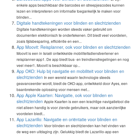
enkele apps beschikbaar die barcodes en streepjescodes kunnen
lezen en interpreteren om informatie toegankelijk te maken voor
blinden...
Digitale handtekeningen voor blinden en slechtzienden
Digitale handtekeningen worden steeds vaker gebruikt om
documenten elektronisch te ondertekenen. Dit biedt veel voordelen,
zoals tijdsbesparing, efficiëntie en een...
App Moovit: Reisplanner, ook voor blinden en slechtzienden
Moovit is een in Israël ontwikkelde mobiliteitsdienstverlener en
reisplanner-app1. De app biedt bus- en treindienstregelingen en nog
veel meer1. Moovit is beschikbaar op...
App OKO: Hulp bij navigatie en mobiliteit voor blinden en
slechtzienden
In een wereld waarin technologie steeds
geavanceerder wordt, biedt de OKO-app, ontwikkeld door Ayes, een
baanbrekende oplossing voor mensen met...
App Apple Kaarten: Navigatie, ook voor blinden en
slechtzienden
Apple Kaarten is een een krachtige navigatietool die
niet alleen handig is voor ziende gebruikers, maar ook aanzienlijke
voordelen biedt...
App Lazarillo: Navigatie en oriëntatie voor blinden en
slechtzienden
Voor blinden en slechtzienden kan het vinden van
de weg een uitdaging zijn. Gelukkig biedt de Lazarillo-app een