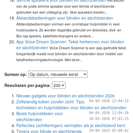
Slimme speakers voor blinden en slechtzienden
Het kiezen
van de juiste slimme speaker voor een blinde of slechtziende
gebruiker kan een uitdaging zijn. Veel speakers bieden...
Afstandsbedieningen voor blinden en slechtzienden
Afstandsbedieningen vormen een onmisbaar hulpmiddel in veel
huishoudens. Ze worden dagelijks gebruikt om televisies, dvd- en
Blu-ray-spelers, satellietontvangers en andere...
App Voice Dream Scanner: Tekst herkennen voor blinden
en slechtzienden
Voice Dream Scanner is een app gedrukte tekst
toegankelijk maakt voor blinden en slechtzienden door middel van
tekstherkenningstechnologie. Met deze...
Sorteer op:
Resultaten per pagina:
Nieuwe gadgets voor blinden en slechtzienden 2026
Zelfstandig koken zonder zicht: Tips,
04-04-2026 12:04:33
technieken en hulpmiddelen voor blinden en slechtzienden
Beste hulpmiddelen voor
04-04-2026 11:04:30
slechtzienden
30-03-2026 07:03:25
Reflecties (schitteringen) vermijden als je slechtziend bent
Timers voor blinde en slechtziende
29-09-2025 05:09:42