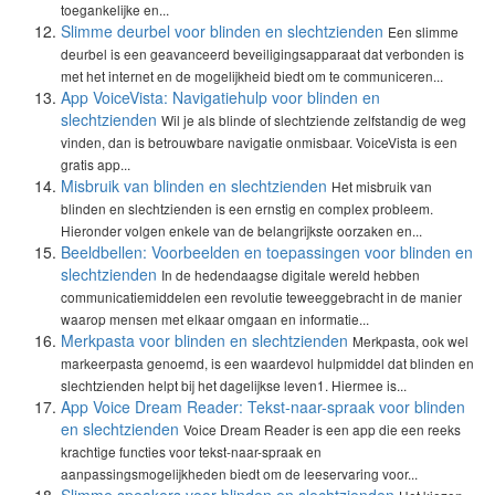
toegankelijke en...
Slimme deurbel voor blinden en slechtzienden
Een slimme
deurbel is een geavanceerd beveiligingsapparaat dat verbonden is
met het internet en de mogelijkheid biedt om te communiceren...
App VoiceVista: Navigatiehulp voor blinden en
slechtzienden
Wil je als blinde of slechtziende zelfstandig de weg
vinden, dan is betrouwbare navigatie onmisbaar. VoiceVista is een
gratis app...
Misbruik van blinden en slechtzienden
Het misbruik van
blinden en slechtzienden is een ernstig en complex probleem.
Hieronder volgen enkele van de belangrijkste oorzaken en...
Beeldbellen: Voorbeelden en toepassingen voor blinden en
slechtzienden
In de hedendaagse digitale wereld hebben
communicatiemiddelen een revolutie teweeggebracht in de manier
waarop mensen met elkaar omgaan en informatie...
Merkpasta voor blinden en slechtzienden
Merkpasta, ook wel
markeerpasta genoemd, is een waardevol hulpmiddel dat blinden en
slechtzienden helpt bij het dagelijkse leven1. Hiermee is...
App Voice Dream Reader: Tekst-naar-spraak voor blinden
en slechtzienden
Voice Dream Reader is een app die een reeks
krachtige functies voor tekst-naar-spraak en
aanpassingsmogelijkheden biedt om de leeservaring voor...