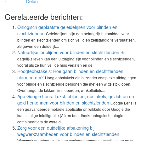
Delen
Gerelateerde berichten:
Onlogisch geplaatste geleidelijnen voor blinden en
slechtzienden
Geleidelijnen zijn een belangrijk hulpmiddel voor
blinden en slechtzienden om zich veilig en zelfstandig te verplaatsen.
Ze geven een duidelijk...
Natuurlijke looplijnen voor blinden en slechtzienden
Het
dagelijks leven kan een uitdaging zijn voor blinden en slechtzienden,
vooral als ze hun veilige huis verlaten en de...
Hoogteobstakels: Hoe gaan blinden en slechtzienden
hiermee om?
Hoogteobstakels zijn bijzonder complexe uitdagingen
voor blinde en slechtziende personen die met een witte stok lopen.
Overhangende takken, immoborden, winkelluifels...
App Google Lens: Tekst, objecten, obstakels, gezichten en
geld herkennen voor blinden en slechtzienden
Google Lens is
een geavanceerde mobiele applicatie ontwikkeld door Google die
kunstmatige intelligentie (AI) en beeldherkenningstechnologie
combineert om de wereld...
Zorg voor een duidelijke afbakening bij
wegwerkzaamheden voor blinden en slechtzienden
Wegwerkzaamheden zijn een veelvoorkomend verschijnsel op onze