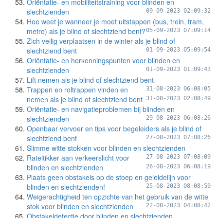
Oriëntatie- en mobiliteitstraining voor blinden en
slechtzienden
09-09-2023 02:09:32
Hoe weet je wanneer je moet uitstappen (bus, trein, tram,
metro) als je blind of slechtziend bent?
05-09-2023 07:09:14
Zich veilig verplaatsen in de winter als je blind of
slechtziend bent
01-09-2023 05:09:54
Oriëntatie- en herkenningspunten voor blinden en
slechtzienden
01-09-2023 01:09:43
Lift nemen als je blind of slechtziend bent
Trappen en roltrappen vinden en
31-08-2023 06:08:05
nemen als je blind of slechtziend bent
31-08-2023 02:08:49
Oriëntatie- en navigatieproblemen bij blinden en
slechtzienden
29-08-2023 06:08:26
Openbaar vervoer en tips voor begeleiders als je blind of
slechtziend bent
27-08-2023 07:08:26
Slimme witte stokken voor blinden en slechtzienden
Rateltikker aan verkeerslicht voor
27-08-2023 07:08:09
blinden en slechtzienden
26-08-2023 06:08:19
Plaats geen obstakels op de stoep en geleidelijn voor
blinden en slechtzienden!
25-08-2023 08:08:59
Weigerachtigheid ten opzichte van het gebruik van de witte
stok voor blinden en slechtzienden
22-08-2023 04:08:42
Obstakeldetectie door blinden en slechtzienden