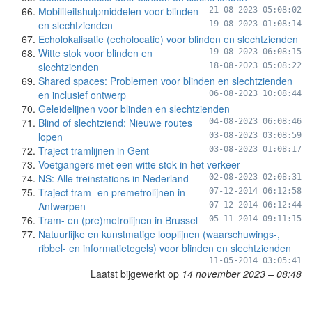
Mobiliteitshulpmiddelen voor blinden
21-08-2023 05:08:02
en slechtzienden
19-08-2023 01:08:14
Echolokalisatie (echolocatie) voor blinden en slechtzienden
Witte stok voor blinden en
19-08-2023 06:08:15
slechtzienden
18-08-2023 05:08:22
Shared spaces: Problemen voor blinden en slechtzienden
en inclusief ontwerp
06-08-2023 10:08:44
Geleidelijnen voor blinden en slechtzienden
Blind of slechtziend: Nieuwe routes
04-08-2023 06:08:46
lopen
03-08-2023 03:08:59
Traject tramlijnen in Gent
03-08-2023 01:08:17
Voetgangers met een witte stok in het verkeer
NS: Alle treinstations in Nederland
02-08-2023 02:08:31
Traject tram- en premetrolijnen in
07-12-2014 06:12:58
Antwerpen
07-12-2014 06:12:44
Tram- en (pre)metrolijnen in Brussel
05-11-2014 09:11:15
Natuurlijke en kunstmatige looplijnen (waarschuwings-,
ribbel- en informatietegels) voor blinden en slechtzienden
11-05-2014 03:05:41
Laatst bijgewerkt op
14 november 2023 – 08:48