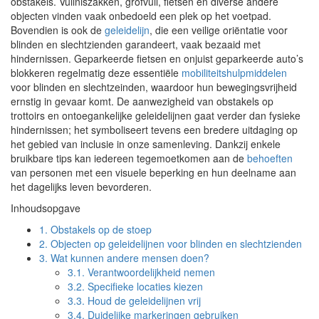
obstakels. Vuilniszakken, grofvuil, fietsen en diverse andere
objecten vinden vaak onbedoeld een plek op het voetpad.
Bovendien is ook de
geleidelijn
, die een veilige oriëntatie voor
blinden en slechtzienden garandeert, vaak bezaaid met
hindernissen. Geparkeerde fietsen en onjuist geparkeerde auto’s
blokkeren regelmatig deze essentiële
mobiliteitshulpmiddelen
voor blinden en slechtzeinden, waardoor hun bewegingsvrijheid
ernstig in gevaar komt. De aanwezigheid van obstakels op
trottoirs en ontoegankelijke geleidelijnen gaat verder dan fysieke
hindernissen; het symboliseert tevens een bredere uitdaging op
het gebied van inclusie in onze samenleving. Dankzij enkele
bruikbare tips kan iedereen tegemoetkomen aan de
behoeften
van personen met een visuele beperking en hun deelname aan
het dagelijks leven bevorderen.
Inhoudsopgave
1.
Obstakels op de stoep
2.
Objecten op geleidelijnen voor blinden en slechtzienden
3.
Wat kunnen andere mensen doen?
3.1.
Verantwoordelijkheid nemen
3.2.
Specifieke locaties kiezen
3.3.
Houd de geleidelijnen vrij
3.4.
Duidelijke markeringen gebruiken