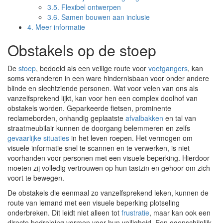
3.5.
Flexibel ontwerpen
3.6.
Samen bouwen aan inclusie
4.
Meer informatie
Obstakels op de stoep
De
stoep
, bedoeld als een veilige route voor
voetgangers
, kan
soms veranderen in een ware hindernisbaan voor onder andere
blinde en slechtziende personen. Wat voor velen van ons als
vanzelfsprekend lijkt, kan voor hen een complex doolhof van
obstakels worden. Geparkeerde fietsen, prominente
reclameborden, onhandig geplaatste
afvalbakken
en tal van
straatmeubilair kunnen de doorgang belemmeren en zelfs
gevaarlijke situaties
in het leven roepen. Het vermogen om
visuele informatie snel te scannen en te verwerken, is niet
voorhanden voor personen met een visuele beperking. Hierdoor
moeten zij volledig vertrouwen op hun tastzin en gehoor om zich
voort te bewegen.
De obstakels die eenmaal zo vanzelfsprekend leken, kunnen de
route van iemand met een visuele beperking plotseling
onderbreken. Dit leidt niet alleen tot
frustratie
, maar kan ook een
directe bedreiging vormen voor hun veiligheid. Een ogenschijnlijk