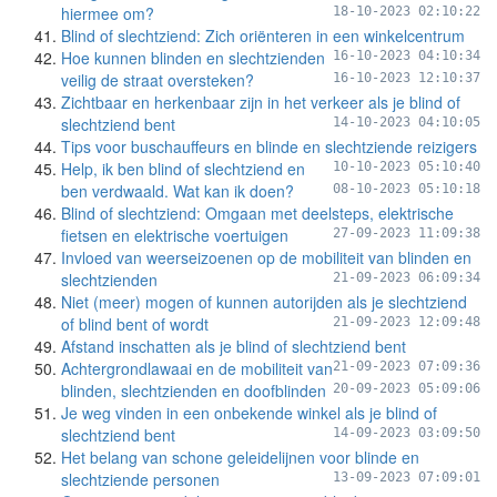
hiermee om?
18-10-2023 02:10:22
Blind of slechtziend: Zich oriënteren in een winkelcentrum
Hoe kunnen blinden en slechtzienden
16-10-2023 04:10:34
veilig de straat oversteken?
16-10-2023 12:10:37
Zichtbaar en herkenbaar zijn in het verkeer als je blind of
slechtziend bent
14-10-2023 04:10:05
Tips voor buschauffeurs en blinde en slechtziende reizigers
Help, ik ben blind of slechtziend en
10-10-2023 05:10:40
ben verdwaald. Wat kan ik doen?
08-10-2023 05:10:18
Blind of slechtziend: Omgaan met deelsteps, elektrische
fietsen en elektrische voertuigen
27-09-2023 11:09:38
Invloed van weerseizoenen op de mobiliteit van blinden en
slechtzienden
21-09-2023 06:09:34
Niet (meer) mogen of kunnen autorijden als je slechtziend
of blind bent of wordt
21-09-2023 12:09:48
Afstand inschatten als je blind of slechtziend bent
Achtergrondlawaai en de mobiliteit van
21-09-2023 07:09:36
blinden, slechtzienden en doofblinden
20-09-2023 05:09:06
Je weg vinden in een onbekende winkel als je blind of
slechtziend bent
14-09-2023 03:09:50
Het belang van schone geleidelijnen voor blinde en
slechtziende personen
13-09-2023 07:09:01