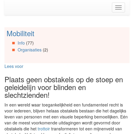
Spring
Toggle
naar
navigati
de
inhoud
(Accesskey
Mobiliteit
Spring
1)
naar
Spring
Info
(77)
Artikels
naar
Organisaties
(2)
Spring
de
naar
primaire
Info
zijbalk
Lees voor
Spring
(Accesskey
naar
2)
Plaats geen obstakels op de stoep en
Organisaties
geleidelijn voor blinden en
Spring
naar
slechtzienden!
Social
media
In een wereld waar toegankelijkheid een fundamenteel recht is
voor iedereen, blijven helaas obstakels bestaan die het dagelijks
leven van personen met een visuele beperking bemoeilijken. Eén
van de meest voorkomende uitdagingen wordt gevormd door
obstakels die het
trottoir
transformeren tot een mijnenveld van