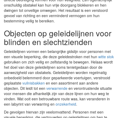
onschuldig obstakel kan hun vrije doorgang blokkeren en hen
dwingen tot onveilige omwegen. Het resultaat is een verstoord
gevoel van richting en een verminderd vermogen om hun
bestemming veilig te bereiken.
Objecten op geleidelijnen voor
blinden en slechtzienden
Geleidelijnen vormen een belangrijke gidslijn voor personen met
een visuele beperking, die deze geleidestroken met hun
witte stok
gebruiken om zich veilig en zelfstandig te bewegen. Helaas wordt
het doel van deze geleidelijnen soms tenietgedaan door de
aanwezigheid van obstakels. Geleidelijnen worden regelmatig
onbedoeld belemmerd door geparkeerde voertuigen, verstrooid
geplaatste
vuilnisbakken
en een assortiment aan andere
objecten. Dit leidt tot een
verwarrende
en verontrustende situatie
voor mensen die afhankelijk zijn van deze lijnen om hun weg te
vinden. Wat ooit een betrouwbare route was, kan veranderen in
een labyrint van verwarring en
onzekerheid
.
De gevolgen hiervan zijn veelomvattend. Personen met een
visuele beperking, die vertrouwden op geleidelijnen om hen te