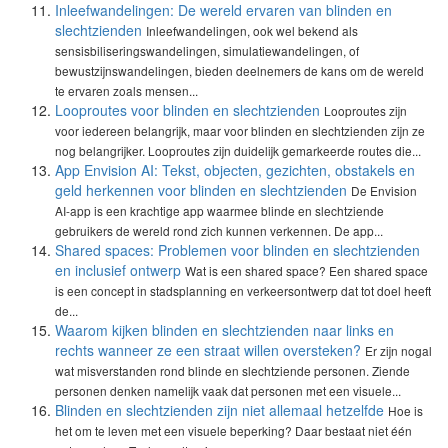
Inleefwandelingen: De wereld ervaren van blinden en
slechtzienden
Inleefwandelingen, ook wel bekend als
sensisbiliseringswandelingen, simulatiewandelingen, of
bewustzijnswandelingen, bieden deelnemers de kans om de wereld
te ervaren zoals mensen...
Looproutes voor blinden en slechtzienden
Looproutes zijn
voor iedereen belangrijk, maar voor blinden en slechtzienden zijn ze
nog belangrijker. Looproutes zijn duidelijk gemarkeerde routes die...
App Envision AI: Tekst, objecten, gezichten, obstakels en
geld herkennen voor blinden en slechtzienden
De Envision
AI-app is een krachtige app waarmee blinde en slechtziende
gebruikers de wereld rond zich kunnen verkennen. De app...
Shared spaces: Problemen voor blinden en slechtzienden
en inclusief ontwerp
Wat is een shared space? Een shared space
is een concept in stadsplanning en verkeersontwerp dat tot doel heeft
de...
Waarom kijken blinden en slechtzienden naar links en
rechts wanneer ze een straat willen oversteken?
Er zijn nogal
wat misverstanden rond blinde en slechtziende personen. Ziende
personen denken namelijk vaak dat personen met een visuele...
Blinden en slechtzienden zijn niet allemaal hetzelfde
Hoe is
het om te leven met een visuele beperking? Daar bestaat niet één