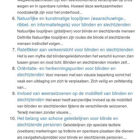
wegen en in openbare ruimtes. Hoewel deze werkzaamheden
noodzakelijk zijn voor het onderhoud...
Natuurlijke en kunstmatige looplijnen (waarschuwings-,
ribbel- en informatietegels) voor blinden en slechtzienden
Natuurlijke looplijnen (gidslijnen) voor blinde en slechtziende mensen
Definitie Natuurlijke looplijnen zijn routes die blinde of slechtziende
mensen instinctief volgen...
Rateltikker aan verkeerslicht voor blinden en slechtzienden
Het is een mythe dat blindengeleidehonden het verschil kunnen zien
tussen groen en rood licht. Blinden en slechtzienden moeten zelf...
Oriëntatie- en herkenningspunten voor blinden en
slechtzienden
Voor mensen met een visuele beperking vormt het
vaak een uitdaging om zich te verplaatsen. Zich veilig en zelfstandig
van...
Invloed van weerseizoenen op de mobiliteit van blinden en
slechtzienden
Het weer heeft aanzienlijke invloed op de mobiliteit
van blinden en slechtzienden tijdens de verschillende seizoenen.
Terwijl mensen zonder visuele...
Het belang van schone geleidelijnen voor blinde en
slechtziende personen
Geleidelijnen zijn speciale tactiele
(voelbare) markeringen op trottoirs en openbare plaatsen die dienen
als navigatiehulpmiddel voor blinde en slechtziende personen....