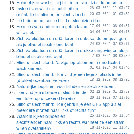
Ruimtelijk bewustzijn bij blinde en slechtziende personen
Invloed van wind op mobiliteit en
23-05-2024 11:05:27
oriëntatie bij blinden en slechtzienden
20-05-2024 01:05:35
De trein nemen als je blind of slechtziend bent
Reacties van anderen op gebruik van
17-04-2024 03:04:31
witte stok
04-04-2024 03:04:18
Zich verplaatsen en oriënteren in onbekende omgevingen
als je blind of slechtziend bent
24-03-2024 07:03:11
Zich verplaatsen en oriënteren in drukke omgevingen als je
blind of slechtziend bent
17-03-2024 08:03:39
Blind of slechtziend: Navigatieproblemen in (medische)
wachtkamers
01-01-2024 04:01:46
Blind of slechtziend: Hoe vind je een lege zitplaats in het
(drukke) openbaar vervoer?
13-12-2023 08:12:32
Natuurlijke looplijnen voor blinden en slechtzienden
Hoe vind je als blinde of slechtziende
02-12-2023 01:12:28
een toilet op onbekend terrein?
29-11-2023 07:11:16
Blind of slechtziend: Hoe gebruik je een GPS-app als er
meerdere straten naar links of rechts zijn?
Waarom kijken blinden en
25-11-2023 05:11:34
slechtzienden naar links en rechts wanneer ze een straat
willen oversteken?
18-11-2023 11:11:43