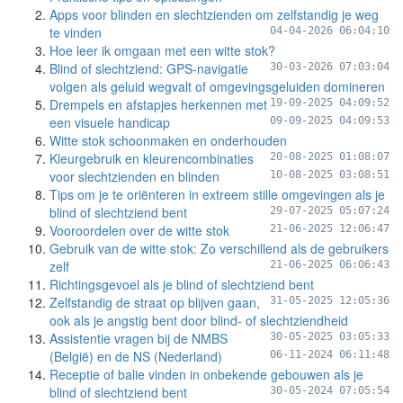
Apps voor blinden en slechtzienden om zelfstandig je weg
te vinden
04-04-2026 06:04:10
Hoe leer ik omgaan met een witte stok?
Blind of slechtziend: GPS-navigatie
30-03-2026 07:03:04
volgen als geluid wegvalt of omgevingsgeluiden domineren
Drempels en afstapjes herkennen met
19-09-2025 04:09:52
een visuele handicap
09-09-2025 04:09:53
Witte stok schoonmaken en onderhouden
Kleurgebruik en kleurencombinaties
20-08-2025 01:08:07
voor slechtzienden en blinden
10-08-2025 03:08:51
Tips om je te oriënteren in extreem stille omgevingen als je
blind of slechtziend bent
29-07-2025 05:07:24
Vooroordelen over de witte stok
21-06-2025 12:06:47
Gebruik van de witte stok: Zo verschillend als de gebruikers
zelf
21-06-2025 06:06:43
Richtingsgevoel als je blind of slechtziend bent
Zelfstandig de straat op blijven gaan,
31-05-2025 12:05:36
ook als je angstig bent door blind- of slechtziendheid
Assistentie vragen bij de NMBS
30-05-2025 03:05:33
(België) en de NS (Nederland)
06-11-2024 06:11:48
Receptie of balie vinden in onbekende gebouwen als je
blind of slechtziend bent
30-05-2024 07:05:54