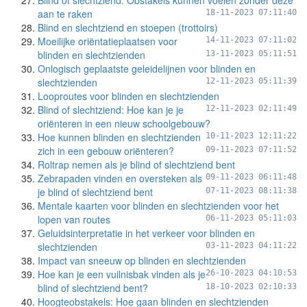
Blind of slechtziend: Obstakels kunnen voelen zonder deze
aan te raken
18-11-2023 07:11:40
Blind en slechtziend en stoepen (trottoirs)
Moeilijke oriëntatieplaatsen voor
14-11-2023 07:11:02
blinden en slechtzienden
13-11-2023 05:11:51
Onlogisch geplaatste geleidelijnen voor blinden en
slechtzienden
12-11-2023 05:11:39
Looproutes voor blinden en slechtzienden
Blind of slechtziend: Hoe kan je je
12-11-2023 02:11:49
oriënteren in een nieuw schoolgebouw?
Hoe kunnen blinden en slechtzienden
10-11-2023 12:11:22
zich in een gebouw oriënteren?
09-11-2023 07:11:52
Roltrap nemen als je blind of slechtziend bent
Zebrapaden vinden en oversteken als
09-11-2023 06:11:48
je blind of slechtziend bent
07-11-2023 08:11:38
Mentale kaarten voor blinden en slechtzienden voor het
lopen van routes
06-11-2023 05:11:03
Geluidsinterpretatie in het verkeer voor blinden en
slechtzienden
03-11-2023 04:11:22
Impact van sneeuw op blinden en slechtzienden
Hoe kan je een vuilnisbak vinden als je
26-10-2023 04:10:53
blind of slechtziend bent?
18-10-2023 02:10:33
Hoogteobstakels: Hoe gaan blinden en slechtzienden