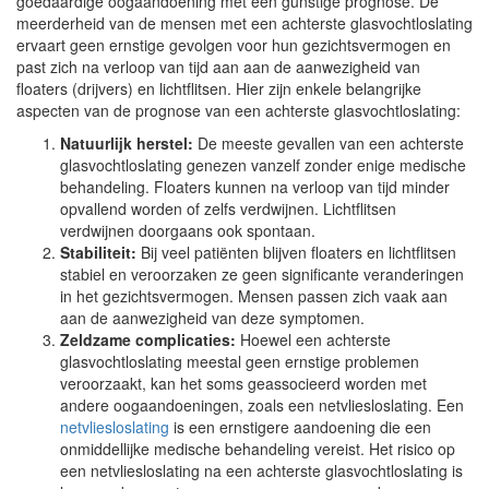
goedaardige oogaandoening met een gunstige prognose. De
meerderheid van de mensen met een achterste glasvochtloslating
ervaart geen ernstige gevolgen voor hun gezichtsvermogen en
past zich na verloop van tijd aan aan de aanwezigheid van
floaters (drijvers) en lichtflitsen. Hier zijn enkele belangrijke
aspecten van de prognose van een achterste glasvochtloslating:
Natuurlijk herstel:
De meeste gevallen van een achterste
glasvochtloslating genezen vanzelf zonder enige medische
behandeling. Floaters kunnen na verloop van tijd minder
opvallend worden of zelfs verdwijnen. Lichtflitsen
verdwijnen doorgaans ook spontaan.
Stabiliteit:
Bij veel patiënten blijven floaters en lichtflitsen
stabiel en veroorzaken ze geen significante veranderingen
in het gezichtsvermogen. Mensen passen zich vaak aan
aan de aanwezigheid van deze symptomen.
Zeldzame complicaties:
Hoewel een achterste
glasvochtloslating meestal geen ernstige problemen
veroorzaakt, kan het soms geassocieerd worden met
andere oogaandoeningen, zoals een netvliesloslating. Een
netvliesloslating
is een ernstigere aandoening die een
onmiddellijke medische behandeling vereist. Het risico op
een netvliesloslating na een achterste glasvochtloslating is