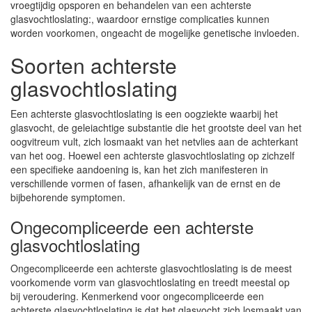
vroegtijdig opsporen en behandelen van een achterste
glasvochtloslating:, waardoor ernstige complicaties kunnen
worden voorkomen, ongeacht de mogelijke genetische invloeden.
Soorten achterste
glasvochtloslating
Een achterste glasvochtloslating is een oogziekte waarbij het
glasvocht, de geleiachtige substantie die het grootste deel van het
oogvitreum vult, zich losmaakt van het netvlies aan de achterkant
van het oog. Hoewel een achterste glasvochtloslating op zichzelf
een specifieke aandoening is, kan het zich manifesteren in
verschillende vormen of fasen, afhankelijk van de ernst en de
bijbehorende symptomen.
Ongecompliceerde een achterste
glasvochtloslating
Ongecompliceerde een achterste glasvochtloslating is de meest
voorkomende vorm van glasvochtloslating en treedt meestal op
bij veroudering. Kenmerkend voor ongecompliceerde een
achterste glasvochtloslating is dat het glasvocht zich losmaakt van