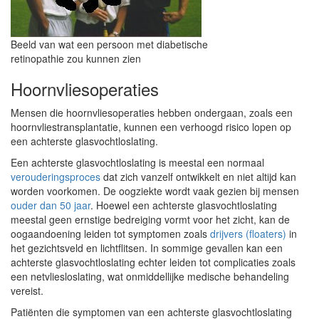
Beeld van wat een persoon met diabetische
retinopathie zou kunnen zien
Hoornvliesoperaties
Mensen die hoornvliesoperaties hebben ondergaan, zoals een
hoornvliestransplantatie, kunnen een verhoogd risico lopen op
een achterste glasvochtloslating.
Een achterste glasvochtloslating is meestal een normaal
verouderingsproces
dat zich vanzelf ontwikkelt en niet altijd kan
worden voorkomen. De oogziekte wordt vaak gezien bij mensen
ouder dan 50 jaar
. Hoewel een achterste glasvochtloslating
meestal geen ernstige bedreiging vormt voor het zicht, kan de
oogaandoening leiden tot symptomen zoals
drijvers (floaters)
in
het gezichtsveld en lichtflitsen. In sommige gevallen kan een
achterste glasvochtloslating echter leiden tot complicaties zoals
een netvliesloslating, wat onmiddellijke medische behandeling
vereist.
Patiënten die symptomen van een achterste glasvochtloslating