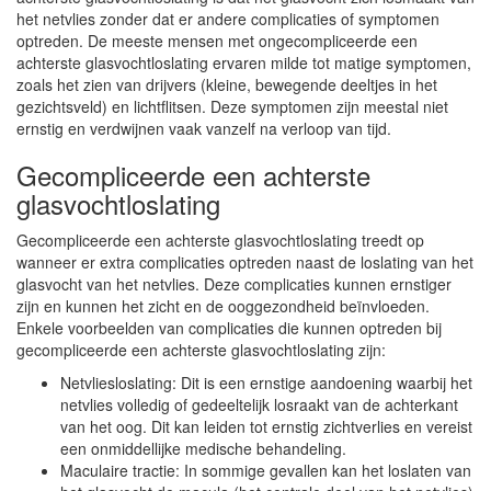
het netvlies zonder dat er andere complicaties of symptomen
optreden. De meeste mensen met ongecompliceerde een
achterste glasvochtloslating ervaren milde tot matige symptomen,
zoals het zien van drijvers (kleine, bewegende deeltjes in het
gezichtsveld) en lichtflitsen. Deze symptomen zijn meestal niet
ernstig en verdwijnen vaak vanzelf na verloop van tijd.
Gecompliceerde een achterste
glasvochtloslating
Gecompliceerde een achterste glasvochtloslating treedt op
wanneer er extra complicaties optreden naast de loslating van het
glasvocht van het netvlies. Deze complicaties kunnen ernstiger
zijn en kunnen het zicht en de ooggezondheid beïnvloeden.
Enkele voorbeelden van complicaties die kunnen optreden bij
gecompliceerde een achterste glasvochtloslating zijn:
Netvliesloslating: Dit is een ernstige aandoening waarbij het
netvlies volledig of gedeeltelijk losraakt van de achterkant
van het oog. Dit kan leiden tot ernstig zichtverlies en vereist
een onmiddellijke medische behandeling.
Maculaire tractie: In sommige gevallen kan het loslaten van