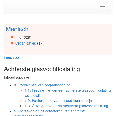
Spring
Toggle
naar
navigati
de
inhoud
(Accesskey
Medisch
Spring
1)
naar
Spring
Info
(329)
Artikels
naar
Organisaties
(17)
Spring
de
naar
primaire
Info
zijbalk
Lees voor
Spring
(Accesskey
naar
2)
Achterste glasvochtloslating
Organisaties
Spring
Inhoudsopgave
naar
Social
1.
Prevalentie van oogaandoening
media
1.1.
Prevalentie van een achterste glasvochtloslating
wereldwijd
1.2.
Factoren die van invloed kunnen zijn
1.3.
Gevolgen van een achterste glasvochtloslating
2.
Oorzaken en risicofactoren van achterste