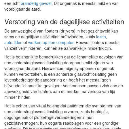
een licht
branderig gevoel
. Dit ongemak is meestal mild en van
voorbijgaande aard.
Verstoring van de dagelijkse activiteiten
De aanwezigheid van floaters (drijvers) in het gezichtsveld kan
soms de dagelijkse activiteiten beïnvloeden, zoals
lezen
,
autorijden
of
werken op een computer
. Hoewel floaters meestal
vanzelf verminderen, kunnen ze aanvankelijk hinderlijk zijn.
Het is belangrijk te benadrukken dat de lichamelijke gevolgen van
een achterste glasvochtloslating doorgaans mild zijn en van
voorbijgaande aard. Hoewel sommige symptomen ongemak
kunnen veroorzaken, is een achterste glasvochtloslating geen
levensbedreigende aandoening en heeft het meestal geen
blijvende lichamelijke gevolgen. Veel mensen passen zich aan de
aanwezigheid van floaters aan en merken na verloop van tijd
minder hinder.
Het is echter van vitaal belang dat patiënten die symptomen van
een achterste glasvochtloslating ervaren, zoals hoofdpijn,
oogongemak of plotselinge veranderingen in hun
gezichtsvermogen, hun oogarts raadplegen voor een grondige
evaluatie. Dit is om ernstigere oogproblemen uit te sluiten, zoals