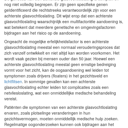
nog niet volledig begrepen. Er zijn geen specifieke genen
geïdentificeerd die rechtstreeks verantwoordelijk zijn voor een
achterste glasvochtloslating. Dit wijst erop dat een achterste
glasvochtloslating waarschijnlijk een multifactoriële aandoening is,
wat betekent dat meerdere genetische en omgevingsfactoren
bijdragen aan het risico op de aandoening.
Ongeacht de mogelijke erfelijkheidsfactor is een achterste
glasvochtloslating meestal een normaal verouderingsproces dat
zich vanzelf ontwikkelt en niet altijd kan worden voorkomen. Het
wordt vaak gezien bij mensen ouder dan 50 jaar. Hoewel een
achterste glasvochtloslating meestal geen ernstige bedreiging
vormt voor het zicht, kan de oogaandoening wel leiden tot
symptomen zoals drijvers (floaters) in het gezichtsveld en
lichtflitsen
. In sommige gevallen kan een achterste
glasvochtloslating echter leiden tot complicaties zoals een
netvliesloslating, wat een onmiddellijke medische behandeling
vereist.
Patiënten die symptomen van een achterste glasvochtloslating
ervaren, zoals plotselinge veranderingen in hun
gezichtsvermogen, moeten onmiddellijk medische hulp zoeken.
Regelmatige oogonderzoeken kunnen ook bijdragen aan het