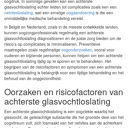
oogdruk. In sommige gevallen kan een achterste
glasvochtloslating echter leiden tot complicaties zoals een een
netvliesloslating
, wat een ernstige
oogaandoening
is die een
onmiddellijke medische behandeling vereist.
In België en Nederland, zoals in de meeste ontwikkelde landen,
kunnen oogzorgprofessionals regelmatig een achterste
glasvochtloslating diagnosticeren en de juiste zorg bieden om de
risico’s op complicaties te minimaliseren. Preventieve
maatregelen zoals regelmatige
oogonderzoeken
, vooral voor
ouderen en bijziende personen, kunnen helpen om een achterste
glasvochtloslating tijdig op te sporen en te behandelen. Het
begrijpen van de risicofactoren en symptomen van een achterste
glasvochtloslating is belangrijk voor een tijdige behandeling en het
behoud van de ooggezondheid.
Oorzaken en risicofactoren van
achterste glasvochtloslating
Een achterste glasvochtloslating is een oogziekte waarbij het
glasvocht, de geleiachtige substantie die het grootste deel van het
oogvitreum vult, zich losmaakt van het netvlies aan de achterkant