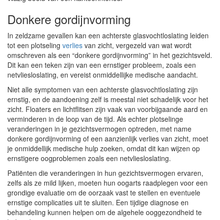
Donkere gordijnvorming
In zeldzame gevallen kan een achterste glasvochtloslating leiden
tot een plotseling
verlies
van zicht, vergezeld van wat wordt
omschreven als een “donkere gordijnvorming” in het gezichtsveld.
Dit kan een teken zijn van een ernstiger probleem, zoals een
netvliesloslating, en vereist onmiddellijke medische aandacht.
Niet alle symptomen van een achterste glasvochtloslating zijn
ernstig, en de aandoening zelf is meestal niet schadelijk voor het
zicht. Floaters en lichtflitsen zijn vaak van voorbijgaande aard en
verminderen in de loop van de tijd. Als echter plotselinge
veranderingen in je gezichtsvermogen optreden, met name
donkere gordijnvorming of een aanzienlijk verlies van zicht, moet
je onmiddellijk medische hulp zoeken, omdat dit kan wijzen op
ernstigere oogproblemen zoals een netvliesloslating.
Patiënten die veranderingen in hun gezichtsvermogen ervaren,
zelfs als ze mild lijken, moeten hun oogarts raadplegen voor een
grondige evaluatie om de oorzaak vast te stellen en eventuele
ernstige complicaties uit te sluiten. Een tijdige diagnose en
behandeling kunnen helpen om de algehele ooggezondheid te