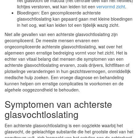
het glasvocht de macula (het centrale deel van het netvlies)
lichtjes verstoren, wat kan leiden tot een
vervormd zicht
.
Bloedingen: Een gecompliceerde achterste
glasvochtloslating kan gepaard gaan met kleine bloedingen
in het oog, wat kan leiden tot een tijdelijk wazig zicht.
Niet alle gevallen van een achterste glasvochtloslating zijn
gecompliceerd. De meeste mensen ervaren een
ongecompliceerde achterste glasvochtloslating, wat over het
algemeen geen ernstige bedreiging vormt voor het zicht. Het is
echter van vitaal belang dat mensen die symptomen van een
achterste glasvochtloslating ervaren, zoals drijvers, lichtflitsen of
plotselinge veranderingen in hun gezichtsvermogen, onmiddellijk
medische hulp zoeken. Een vroege diagnose en behandeling
kunnen helpen om ernstige complicaties te voorkomen en de
algehele ooggezondheid te behouden.
Symptomen van achterste
glasvochtloslating
Een achterste glasvochtloslating is een oogziekte waarbij het
glasvocht, de geleiachtige substantie die het grootste deel van het
oogvitreum vult, zich losmaakt van het netvlies aan de achterkant