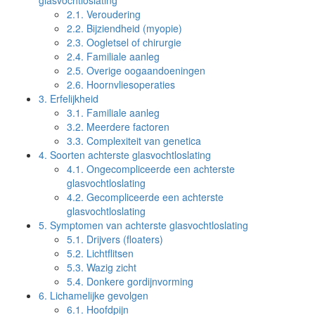
glasvochtloslating
2.1.
Veroudering
2.2.
Bijziendheid (myopie)
2.3.
Oogletsel of chirurgie
2.4.
Familiale aanleg
2.5.
Overige oogaandoeningen
2.6.
Hoornvliesoperaties
3.
Erfelijkheid
3.1.
Familiale aanleg
3.2.
Meerdere factoren
3.3.
Complexiteit van genetica
4.
Soorten achterste glasvochtloslating
4.1.
Ongecompliceerde een achterste
glasvochtloslating
4.2.
Gecompliceerde een achterste
glasvochtloslating
5.
Symptomen van achterste glasvochtloslating
5.1.
Drijvers (floaters)
5.2.
Lichtflitsen
5.3.
Wazig zicht
5.4.
Donkere gordijnvorming
6.
Lichamelijke gevolgen
6.1.
Hoofdpijn