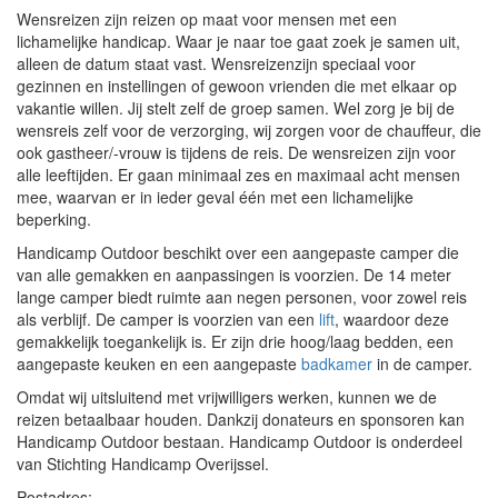
Wensreizen zijn reizen op maat voor mensen met een
lichamelijke handicap. Waar je naar toe gaat zoek je samen uit,
alleen de datum staat vast. Wensreizenzijn speciaal voor
gezinnen en instellingen of gewoon vrienden die met elkaar op
vakantie willen. Jij stelt zelf de groep samen. Wel zorg je bij de
wensreis zelf voor de verzorging, wij zorgen voor de chauffeur, die
ook gastheer/-vrouw is tijdens de reis. De wensreizen zijn voor
alle leeftijden. Er gaan minimaal zes en maximaal acht mensen
mee, waarvan er in ieder geval één met een lichamelijke
beperking.
Handicamp Outdoor beschikt over een aangepaste camper die
van alle gemakken en aanpassingen is voorzien. De 14 meter
lange camper biedt ruimte aan negen personen, voor zowel reis
als verblijf. De camper is voorzien van een
lift
, waardoor deze
gemakkelijk toegankelijk is. Er zijn drie hoog/laag bedden, een
aangepaste keuken en een aangepaste
badkamer
in de camper.
Omdat wij uitsluitend met vrijwilligers werken, kunnen we de
reizen betaalbaar houden. Dankzij donateurs en sponsoren kan
Handicamp Outdoor bestaan. Handicamp Outdoor is onderdeel
van Stichting Handicamp Overijssel.
Postadres: