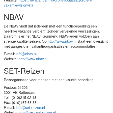
Website:
https://www.landal.nl/accommodaties/zorg-en-
vakantie/visionvilla
NBAV
De NBAV vindt dat iedereen met een functiebeperking een
heerlijke vakantie verdient, zonder vervelende verrassingen.
Daarom is er het NBAV-Keurmerk. NBAV-leden voldoen aan
strenge kwaliteitseisen. Op
http://www.nbav.nl
staat een overzicht
met aangesloten vakantieorganisaties en accommodaties.
E-mail:
info@nbav.nl
Website:
http://www.nbav.nl
SET-Reizen
Reisorganisatie voor mensen met een visuele beperking.
Postbus 21203
3001 AE Rotterdam
Tel.: (010)215 02 48
Fax: (010)467 63 33
E-mail:
info@set-reizen.nl
Website:
http://www.set-reizen.nl