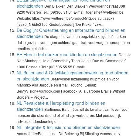
slechtzienden
Den Blakken Den Blakken Wegvoeringstraat 308
9230 Wetteren Tel.: (09)366 31 04 E-mail: toerisme@wetteren.be
Website: https://www.wetteren.be/product/512/default.aspx?
_vs=0_N&id=2156 Kinderboerderij “De Krekel” vzw...
De Ooglijn: Ondersteuning en informatie rond blinden en
slechtzienden
De diagnose van een oogziekte krijgen of merken
dat je gezichtsvermogen achteruitgaat, kan veel vragen oproepen en
emoties met zich...
BE Eten in het donker rond blinden en slechtzienden
Dans le
Noir Stanhope Hotel Brussels by Thon Hotels Rue du Commerce 9
1000 Brussels Tel.: (02)505 55 55 E-mail:...
NL Buitenland & Ontwikkelingssamenwerking rond blinden
en slechtzienden
BeMyVision Inzameling hulpmidelen voor
Marokko Alia Jarboue en Ismail Rouchdi E-mail:
BeMyVision@outlook.com Facebook: Alia Jarboue Braille Without
Borders – Project...
NL Revalidatie & Heropleiding rond blinden en
slechtzienden
Bartiméus Bartiméus wil de kwaliteit van leven voor
mensen die slechtziend of blind zijn verbeteren. Met persoonlijk
advies, ondersteuning en...
NL Integratie & Inclusie rond blinden en slechtzienden
Accessibility/Bartiméus – De Beleving Bij Stichting Accessibility