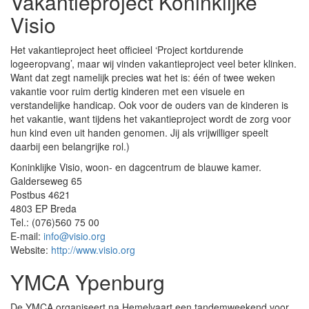
Vakantieproject Koninklijke
Visio
Het vakantieproject heet officieel ‘Project kortdurende
logeeropvang’, maar wij vinden vakantieproject veel beter klinken.
Want dat zegt namelijk precies wat het is: één of twee weken
vakantie voor ruim dertig kinderen met een visuele en
verstandelijke handicap. Ook voor de ouders van de kinderen is
het vakantie, want tijdens het vakantieproject wordt de zorg voor
hun kind even uit handen genomen. Jij als vrijwilliger speelt
daarbij een belangrijke rol.)
Koninklijke Visio, woon- en dagcentrum de blauwe kamer.
Galderseweg 65
Postbus 4621
4803 EP Breda
Tel.: (076)560 75 00
E-mail:
info@visio.org
Website:
http://www.visio.org
YMCA Ypenburg
De YMCA organiseert na Hemelvaart een tandemweekend voor