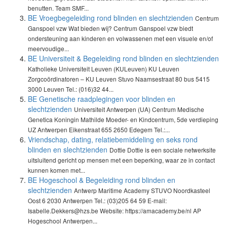
benutten. Team SMF...
BE Vroegbegeleiding rond blinden en slechtzienden
Centrum
Ganspoel vzw Wat bieden wij? Centrum Ganspoel vzw biedt
ondersteuning aan kinderen en volwassenen met een visuele en/of
meervoudige...
BE Universiteit & Begeleiding rond blinden en slechtzienden
Katholieke Universiteit Leuven (KULeuven) KU Leuven
Zorgcoördinatoren – KU Leuven Stuvo Naamsestraat 80 bus 5415
3000 Leuven Tel.: (016)32 44...
BE Genetische raadplegingen voor blinden en
slechtzienden
Universiteit Antwerpen (UA) Centrum Medische
Genetica Koningin Mathilde Moeder- en Kindcentrum, 5de verdieping
UZ Antwerpen Eikenstraat 655 2650 Edegem Tel.:...
Vriendschap, dating, relatiebemiddeling en seks rond
blinden en slechtzienden
Dottie Dottie is een sociale netwerksite
uitsluitend gericht op mensen met een beperking, waar ze in contact
kunnen komen met...
BE Hogeschool & Begeleiding rond blinden en
slechtzienden
Antwerp Maritime Academy STUVO Noordkasteel
Oost 6 2030 Antwerpen Tel.: (03)205 64 59 E-mail:
Isabelle.Dekkers@hzs.be Website: https://amacademy.be/nl AP
Hogeschool Antwerpen...