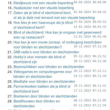
Kledijkeuze met een visuele beperking
04-04-2024 06:04:06
Haakplezier met een visuele beperking
Daten als je blind of slechtziend bent,
02-04-2024 05:04:32
of als je date met iemand met een visuele beperking
Hoe kies je een haarcoupe als je blind
25-03-2024 08:03:53
of slechtziend bent?
14-01-2024 04:01:32
Blind of slechtziend: Hoe kan je omgaan met geserveerd
eten op restaurant?
11-01-2024 06:01:40
Hoe kan je een mooie zonsop- of ondergang beschrijven
voor blinden en slechtzienden?
10-12-2023 07:12:18
DAB-radio’s voor blinden en slechtzienden
Hobby’s voor mensen die blind of
05-12-2023 06:12:52
slechtziend zijn
30-11-2023 04:11:46
Bloemschikken voor blinden en slechtzienden
Videogames en computergames voor
26-11-2023 07:11:11
blinden en slechtzienden
24-11-2023 06:11:44
Meditatie voor blinden en slechtzienden
Pannenkoeken bakken als je blind of
18-11-2023 08:11:41
slechtziend bent
17-11-2023 07:11:41
Boetseren door blinden en slechtzienden
Beeldhouwen door blinden en
08-11-2023 06:11:05
slechtzienden
07-11-2023 07:11:56