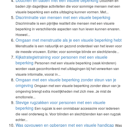
Douchen en baden met een visuele beperking
Douchen en
baden zijn dagelijkse activiteiten die voor sommige mensen met een
visuele beperking een extra uitdaging kunnen vormen. Met...
Discriminatie van mensen met een visuele beperking
Discriminatie is een pijnlijke realiteit die mensen met een visuele
beperking in verschillende aspecten van hun leven kunnen ervaren.
Hoewel...
Omgaan met menstruatie als je een visuele beperking hebt
Menstruatie is een natuurlijk en gezond onderdeel van het leven voor
de meeste vrouwen. Echter, voor sommige blinde en slechtziende...
Kijkstrategietraining voor personen met een visuele
beperking
Personen met een visuele beperking (vaak kinderen)
worden vaak geconfronteerd met uitdagingen bij het verwerken van
visuele informatie, vooral in...
Omgaan met een visuele beperking zonder steun van je
omgeving
Omgaan met een visuele beperking zonder steun van je
omgeving brengt extra moeilijkheden met zich mee. Je mist de
emotionele...
Stevige rugzakken voor personen met een visuele
beperking
Een rugzak is een onmisbaar accessoire voor iedereen
die veel onderweg is. Voor blinden en slechtzienden kan een rugzak
echter...
Was opvouwen en opbergen met een visuele handicap
Was