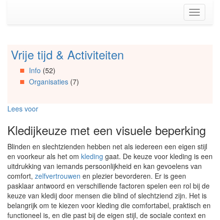
Spring
Toggle
naar
navigati
de
inhoud
(Accesskey
Vrije tijd & Activiteiten
Spring
1)
naar
Spring
Info
(52)
Artikels
naar
Organisaties
(7)
Spring
de
naar
primaire
Info
zijbalk
Lees voor
Spring
(Accesskey
naar
2)
Kledijkeuze met een visuele beperking
Organisaties
Spring
Blinden en slechtzienden hebben net als iedereen een eigen stijl
naar
en voorkeur als het om
kleding
gaat. De keuze voor kleding is een
Social
uitdrukking van iemands persoonlijkheid en kan gevoelens van
media
comfort,
zelfvertrouwen
en plezier bevorderen. Er is geen
pasklaar antwoord en verschillende factoren spelen een rol bij de
keuze van kledij door mensen die blind of slechtziend zijn. Het is
belangrijk om te kiezen voor kleding die comfortabel, praktisch en
functioneel is, en die past bij de eigen stijl, de sociale context en