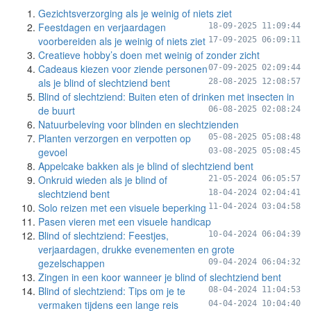
Gezichtsverzorging als je weinig of niets ziet
Feestdagen en verjaardagen
18-09-2025 11:09:44
voorbereiden als je weinig of niets ziet
17-09-2025 06:09:11
Creatieve hobby’s doen met weinig of zonder zicht
Cadeaus kiezen voor ziende personen
07-09-2025 02:09:44
als je blind of slechtziend bent
28-08-2025 12:08:57
Blind of slechtziend: Buiten eten of drinken met insecten in
de buurt
06-08-2025 02:08:24
Natuurbeleving voor blinden en slechtzienden
Planten verzorgen en verpotten op
05-08-2025 05:08:48
gevoel
03-08-2025 05:08:45
Appelcake bakken als je blind of slechtziend bent
Onkruid wieden als je blind of
21-05-2024 06:05:57
slechtziend bent
18-04-2024 02:04:41
Solo reizen met een visuele beperking
11-04-2024 03:04:58
Pasen vieren met een visuele handicap
Blind of slechtziend: Feestjes,
10-04-2024 06:04:39
verjaardagen, drukke evenementen en grote
gezelschappen
09-04-2024 06:04:32
Zingen in een koor wanneer je blind of slechtziend bent
Blind of slechtziend: Tips om je te
08-04-2024 11:04:53
vermaken tijdens een lange reis
04-04-2024 10:04:40