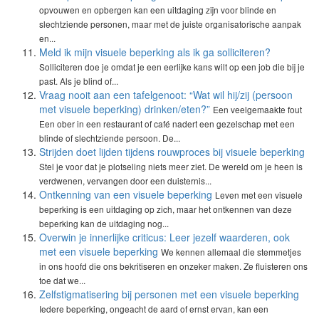
opvouwen en opbergen kan een uitdaging zijn voor blinde en
slechtziende personen, maar met de juiste organisatorische aanpak
en...
Meld ik mijn visuele beperking als ik ga solliciteren?
Solliciteren doe je omdat je een eerlijke kans wilt op een job die bij je
past. Als je blind of...
Vraag nooit aan een tafelgenoot: “Wat wil hij/zij (persoon
met visuele beperking) drinken/eten?”
Een veelgemaakte fout
Een ober in een restaurant of café nadert een gezelschap met een
blinde of slechtziende persoon. De...
Strijden doet lijden tijdens rouwproces bij visuele beperking
Stel je voor dat je plotseling niets meer ziet. De wereld om je heen is
verdwenen, vervangen door een duisternis...
Ontkenning van een visuele beperking
Leven met een visuele
beperking is een uitdaging op zich, maar het ontkennen van deze
beperking kan de uitdaging nog...
Overwin je innerlijke criticus: Leer jezelf waarderen, ook
met een visuele beperking
We kennen allemaal die stemmetjes
in ons hoofd die ons bekritiseren en onzeker maken. Ze fluisteren ons
toe dat we...
Zelfstigmatisering bij personen met een visuele beperking
Iedere beperking, ongeacht de aard of ernst ervan, kan een