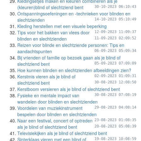
Kledingsetjes maken en kleuren combineren als je
(kleuren)blind of slechtziend bent
30-10-2023 06:10:43
Ontspanningsoefeningen en -technieken voor blinden en
slechtzienden
14-10-2023 05:10:49
Kleding herstellen met een visuele beperking
Tips voor het bakken van vlees door
12-09-2023 11:09:37
blinden en slechtzienden
11-09-2023 02:09:52
Reizen voor blinde en slechtziende personen: Tips en
aandachtspunten
06-09-2023 05:09:34
Bij vrienden of familie op bezoek gaan als je blind of
slechtziend bent
05-09-2023 07:09:09
Hoe kunnen blinden en slechtzienden afbeeldingen zien?
Kerstmis vieren als je blind of
02-09-2023 01:09:31
slechtziend bent
30-08-2023 12:08:50
Kerstboom versieren als je blind of slechtziend bent
Fysieke en mentale impact van
30-08-2023 07:08:19
wandelen door blinden en slechtzienden
Voordelen van muziekinstrument
29-08-2023 04:08:14
bespelen door blinden en slechtzienden
Naar een festival, concert of optreden
23-08-2023 01:08:35
als je blind of slechtziend bent
20-08-2023 05:08:39
Televisiekijken als je blind of slechtziend bent
Sinterklaas vieren met een blind of
19-08-2023 10:08:59